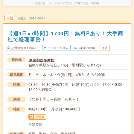
派遣会社
パーソルテンプスタッフ株式会社 首都圏
未読
掲載日
2026/08/04
【週4日×7時間】1700円！無料Pあり！大手商
社で経理事務！
交通費別途支給あり
土日祝日が休み
WEB登録OK
派遣
東京都西多摩郡
勤務地
箱根ケ崎駅から徒歩16分／羽村駅から車12分
月・火・水・木・金(週4日) ※週3～5で相談OK
曜日頻度
08:30～16:30(実働7時間 休憩1時間)※9:00～17:00や8:00～
時間
16:00の相談O…
【急募】即日～長期 ※8月～！
期間
時給1700円 月収例 190,400円
時給
交通費
全額支給
経理・財務・会計・英文経理
仕事内容