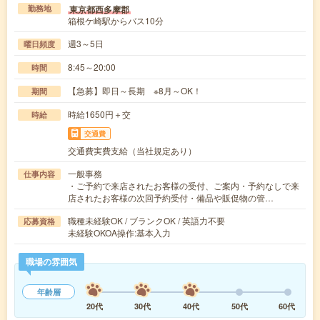
東京都西多摩郡
勤務地
箱根ケ崎駅からバス10分
週3～5日
曜日頻度
8:45～20:00
時間
【急募】即日～長期 ※8月～OK！
期間
時給1650円＋交
時給
交通費
交通費実費支給（当社規定あり）
一般事務
仕事内容
・ご予約で来店されたお客様の受付、ご案内・予約なしで来
店されたお客様の次回予約受付・備品や販促物の管…
職種未経験OK / ブランクOK / 英語力不要
応募資格
未経験OKOA操作:基本入力
職場の雰囲気
年齢層
20代
30代
40代
50代
60代