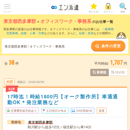
メニュー
気になる!
ログイン
検索
東京都西多摩郡
×
オフィスワーク・事務系
のお仕事一覧
西多摩郡の派遣のお仕事情報です。オフィスワーク・事務系のお仕事には、
一般事務
、
営業事務
、
総務・人事・労務
などがあります。さらに、
短期
・
単発
などの期間や、
職種未経験OK
などのこだわり条件で絞り込んでいただけます。
条件の変更
東京都西多摩郡 / オフィスワーク・事務系
38
1,707
全
件
平均時給:
円
時給順
新着順
未読
掲載日
2026/08/09
NEW
17時迄！時給1800円【オーク製作所】車通通
勤OK＊発注業務など
交通費別途支給あり
土日祝日が休み
WEB登録OK
派遣
東京都西多摩郡
勤務地
秋川駅から徒歩12分／福生駅から車14分