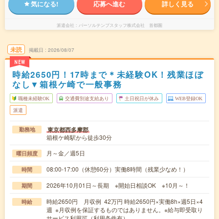
気になる!
応募へ進む
詳しく見る
派遣会社
パーソルテンプスタッフ株式会社 首都圏
未読
掲載日
2026/08/07
NEW
時給2650円！17時まで＊未経験OK！残業ほぼ
なし▼箱根ケ崎で一般事務
職種未経験OK
交通費別途支給あり
土日祝日が休み
WEB登録OK
派遣
東京都西多摩郡
勤務地
箱根ケ崎駅から徒歩30分
月～金／週5日
曜日頻度
08:00-17:00（休憩60分）実働8時間（残業少なめ！）
時間
2026年10月01日～長期 ※開始日相談OK ※10月～！
期間
時給2650円 月収例 42万円 時給2650円×実働8h×週5日×4
時給
週 ※月収例を保証するものではありません。※給与即受取り
サービス利用可（利用条件有）