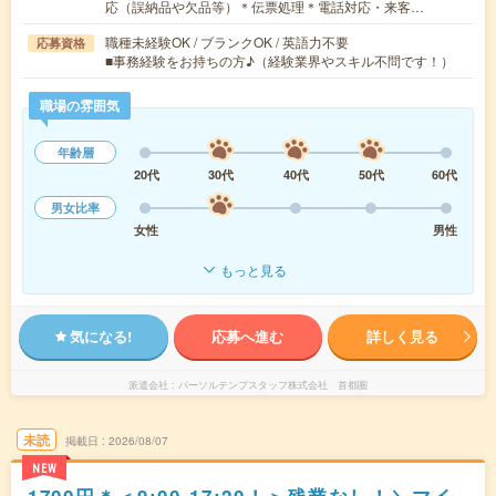
応（誤納品や欠品等）＊伝票処理＊電話対応・来客…
職種未経験OK / ブランクOK / 英語力不要
応募資格
■事務経験をお持ちの方♪（経験業界やスキル不問です！）
職場の雰囲気
年齢層
20代
30代
40代
50代
60代
男女比率
女性
男性
もっと見る
気になる!
応募へ進む
詳しく見る
派遣会社
パーソルテンプスタッフ株式会社 首都圏
未読
掲載日
2026/08/07
NEW
1700円＊＜9:00-17:20！＞残業なし！＼マイ