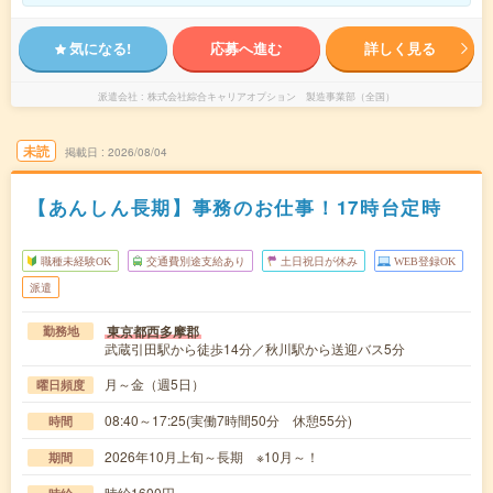
気になる!
応募へ進む
詳しく見る
派遣会社
株式会社綜合キャリアオプション 製造事業部（全国）
未読
掲載日
2026/08/04
【あんしん長期】事務のお仕事！17時台定時
職種未経験OK
交通費別途支給あり
土日祝日が休み
WEB登録OK
派遣
東京都西多摩郡
勤務地
武蔵引田駅から徒歩14分／秋川駅から送迎バス5分
月～金（週5日）
曜日頻度
08:40～17:25(実働7時間50分 休憩55分)
時間
2026年10月上旬～長期 ※10月～！
期間
時給1600円