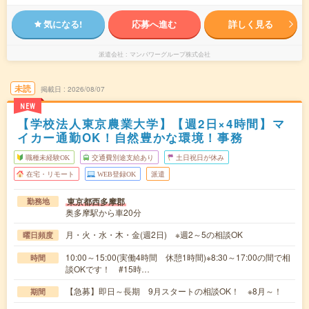
気になる!
応募へ進む
詳しく見る
派遣会社
マンパワーグループ株式会社
未読
掲載日
2026/08/07
NEW
【学校法人東京農業大学】【週2日×4時間】マ
イカー通勤OK！自然豊かな環境！事務
職種未経験OK
交通費別途支給あり
土日祝日が休み
在宅・リモート
WEB登録OK
派遣
東京都西多摩郡
勤務地
奥多摩駅から車20分
月・火・水・木・金(週2日) ※週2～5の相談OK
曜日頻度
10:00～15:00(実働4時間 休憩1時間)※8:30～17:00の間で相
時間
談OKです！ #15時…
【急募】即日～長期 9月スタートの相談OK！ ※8月～！
期間