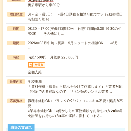
奥多摩駅から車20分
月～金（週5日） ※週4日勤務も相談可能です♪（※勤務曜日
曜日頻度
も相談可能♪）
08:30～17:00(実働7時間30分 休憩1時間)※8:30-16:30の相
時間
談OK！ その他にも…
2026年08月中旬～長期 9月スタートの相談OK！ ※8月
期間
～！
時給1500円 月収例 225,000円
時給
交通費
全額支給
学校事務
仕事内容
＊資料作成（職員から指示を受けて作成します）＊業者対応
（宿泊できる施設なので、リネン類のレンタル業者…
職種未経験OK / ブランクOK / パソコンスキル不要 / 英語力不
応募資格
要
※業界未経験OK！※何かしらの事務経験をお持ちの方♪■運転
免許証をお持ちの方■車の運転に慣れている方…
職場の雰囲気