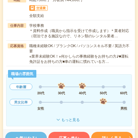
交通費
全額支給
学校事務
仕事内容
＊資料作成（職員から指示を受けて作成します）＊業者対応
（宿泊できる施設なので、リネン類のレンタル業者…
職種未経験OK / ブランクOK / パソコンスキル不要 / 英語力不
応募資格
要
※業界未経験OK！※何かしらの事務経験をお持ちの方♪■運転
免許証をお持ちの方■車の運転に慣れている方…
職場の雰囲気
年齢層
20代
30代
40代
50代
60代
男女比率
女性
男性
もっと見る
気になる!
応募へ進む
詳しく見る