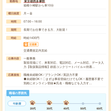
東京都西多摩郡
勤務地
箱根ケ崎駅から車10分
月～金
曜日頻度
07:00～16:00
時間
長期でお仕事できる方、大歓迎！
期間
時給1430円
時給
交通費
交通費規定内支給
一般事務
仕事内容
製造現場にて、来客対応、電話対応、メール対応、データ入
力【取扱製品情報】鉄筋コンクリートパイル≪待遇…
職種未経験OK / ブランクOK / 英語力不要
応募資格
◆未経験OK！〇まずは事前登録だけでもOK！履歴書不要で
気軽にオンライン登録★氏名・職種などを入力す…
職場の雰囲気
年齢層
20代
30代
40代
50代
60代