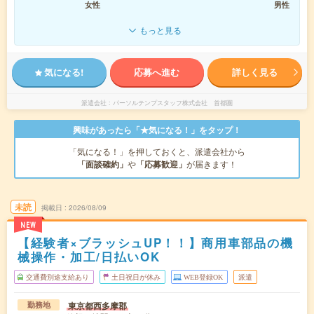
女性
男性
もっと見る
気になる!
応募へ進む
詳しく見る
派遣会社
パーソルテンプスタッフ株式会社 首都圏
興味があったら「★気になる！」をタップ！
「気になる！」を押しておくと、派遣会社から
「面談確約」
や
「応募歓迎」
が届きます！
未読
掲載日
2026/08/09
NEW
【経験者×ブラッシュUP！！】商用車部品の機
械操作・加工/日払いOK
交通費別途支給あり
土日祝日が休み
WEB登録OK
派遣
東京都西多摩郡
勤務地