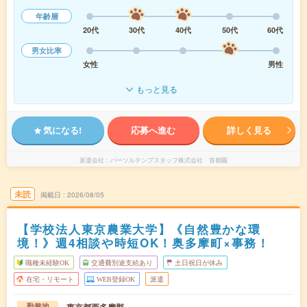
年齢層
20代
30代
40代
50代
60代
男女比率
女性
男性
もっと見る
気になる!
応募へ進む
詳しく見る
派遣会社
パーソルテンプスタッフ株式会社 首都圏
未読
掲載日
2026/08/05
【学校法人東京農業大学】《自然豊かな環
境！》週4相談や時短OK！奥多摩町×事務！
職種未経験OK
交通費別途支給あり
土日祝日が休み
在宅・リモート
WEB登録OK
派遣
東京都西多摩郡
勤務地