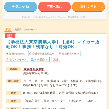
気になる!
応募へ進む
詳しく見る
派遣会社
株式会社綜合キャリアオプション 製造事業部（全国）
未読
掲載日
2026/08/07
NEW
【学校法人東京農業大学】【週4】マイカー通
勤OK！事務！残業なし！時短OK
職種未経験OK
交通費別途支給あり
土日祝日が休み
在宅・リモート
WEB登録OK
派遣
東京都西多摩郡
勤務地
奥多摩駅から車20分
月・火・水・木・金(週4日) ※週2～5相談OK（※勤務曜日も
曜日頻度
相談OK♪好きな曜日をお休みにできます）
09:00～16:00(実働6時間 休憩1時間)※扶養枠内相談OK！
時間
【急募】即日～長期 9月スタートの相談OK！ ※8月～！
期間
時給1500円 月収例 144,000円
時給