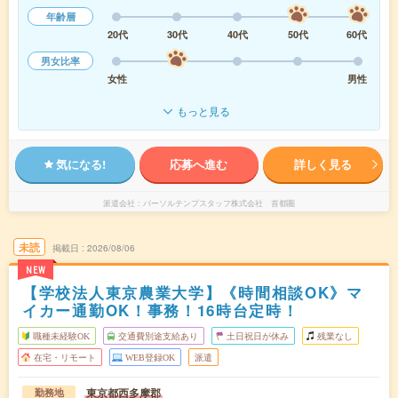
年齢層
20代
30代
40代
50代
60代
男女比率
女性
男性
もっと見る
気になる!
応募へ進む
詳しく見る
派遣会社
パーソルテンプスタッフ株式会社 首都圏
未読
掲載日
2026/08/06
NEW
【学校法人東京農業大学】《時間相談OK》マ
イカー通勤OK！事務！16時台定時！
職種未経験OK
交通費別途支給あり
土日祝日が休み
残業なし
在宅・リモート
WEB登録OK
派遣
東京都西多摩郡
勤務地