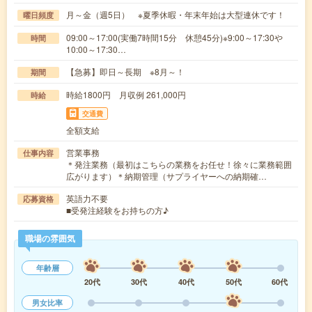
月～金（週5日） ※夏季休暇・年末年始は大型連休です！
曜日頻度
09:00～17:00(実働7時間15分 休憩45分)※9:00～17:30や
時間
10:00～17:30…
【急募】即日～長期 ※8月～！
期間
時給1800円 月収例 261,000円
時給
交通費
全額支給
営業事務
仕事内容
＊発注業務（最初はこちらの業務をお任せ！徐々に業務範囲
広がります）＊納期管理（サプライヤーへの納期確…
英語力不要
応募資格
■受発注経験をお持ちの方♪
職場の雰囲気
年齢層
20代
30代
40代
50代
60代
男女比率