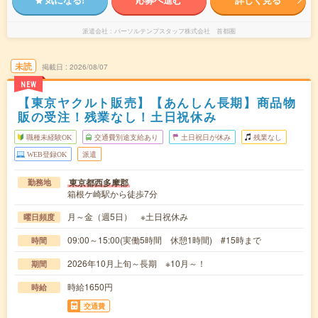
派遣会社
パーソルテンプスタッフ株式会社 首都圏
未読
掲載日
2026/08/07
NEW
【東京ヤクルト販売】【あんしん長期】商品物
販の受注！残業なし！土日祝休み
職種未経験OK
交通費別途支給あり
土日祝日が休み
残業なし
WEB登録OK
派遣
東京都西多摩郡
勤務地
箱根ケ崎駅から徒歩7分
月～金（週5日） ※土日祝休み
曜日頻度
09:00～15:00(実働5時間 休憩1時間) #15時まで
時間
2026年10月上旬～長期 ※10月～！
期間
時給1650円
時給
交通費