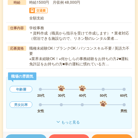
時給1500円 月収例 48,000円
時給
交通費
全額支給
学校事務
仕事内容
＊資料作成（職員から指示を受けて作成します）＊業者対応
（宿泊できる施設なので、リネン類のレンタル業者…
職種未経験OK / ブランクOK / パソコンスキル不要 / 英語力不
応募資格
要
※業界未経験OK！※何かしらの事務経験をお持ちの方♪■運転
免許証をお持ちの方■車の運転に慣れている方…
職場の雰囲気
年齢層
20代
30代
40代
50代
60代
男女比率
女性
男性
もっと見る