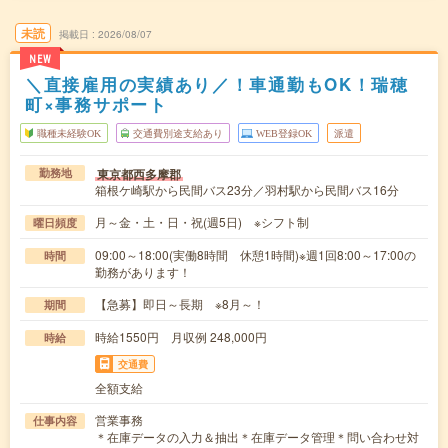
未読
掲載日
2026/08/07
NEW
＼直接雇用の実績あり／！車通勤もOK！瑞穂
町×事務サポート
職種未経験OK
交通費別途支給あり
WEB登録OK
派遣
東京都西多摩郡
勤務地
箱根ケ崎駅から民間バス23分／羽村駅から民間バス16分
月～金・土・日・祝(週5日) ※シフト制
曜日頻度
09:00～18:00(実働8時間 休憩1時間)※週1回8:00～17:00の
時間
勤務があります！
【急募】即日～長期 ※8月～！
期間
時給1550円 月収例 248,000円
時給
交通費
全額支給
営業事務
仕事内容
＊在庫データの入力＆抽出＊在庫データ管理＊問い合わせ対