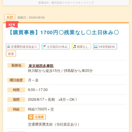
派遣会社
株式会社リクルートスタッフィング
未読
掲載日
2026/08/06
NEW
【購買事務】1700円〇残業なし〇土日休み〇
交通費別途支給あり
土日祝日が休み
残業なし
WEB登録OK
派遣
東京都西多摩郡
勤務地
秋川駅から徒歩15分／拝島駅から車20分
月～金
曜日頻度
9:00～17:30
時間
2026/8/17～長期 ※8月～OK！
期間
時給1700円＋交
時給
交通費
交通費実費支給（当社規定あり）