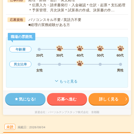
＊伝票入力・請求書発行・入金確認＊仕訳・起票＊支払処理
＊予算管理、月次決算＊試算表の作成、決算書の作…
パソコンスキル不要 / 英語力不要
応募資格
■経理の実務経験がある方
職場の雰囲気
年齢層
20代
30代
40代
50代
60代
男女比率
女性
男性
もっと見る
気になる!
応募へ進む
詳しく見る
派遣会社
パーソルテンプスタッフ株式会社 首都圏
未読
掲載日
2026/08/04