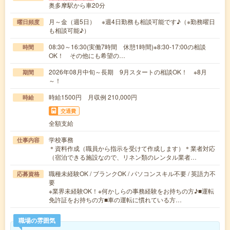
奥多摩駅から車20分
月～金（週5日） ※週4日勤務も相談可能です♪（※勤務曜日
曜日頻度
も相談可能♪）
08:30～16:30(実働7時間 休憩1時間)※8:30-17:00の相談
時間
OK！ その他にも希望の…
2026年08月中旬～長期 9月スタートの相談OK！ ※8月
期間
～！
時給1500円 月収例 210,000円
時給
交通費
全額支給
学校事務
仕事内容
＊資料作成（職員から指示を受けて作成します）＊業者対応
（宿泊できる施設なので、リネン類のレンタル業者…
職種未経験OK / ブランクOK / パソコンスキル不要 / 英語力不
応募資格
要
※業界未経験OK！※何かしらの事務経験をお持ちの方♪■運転
免許証をお持ちの方■車の運転に慣れている方…
職場の雰囲気