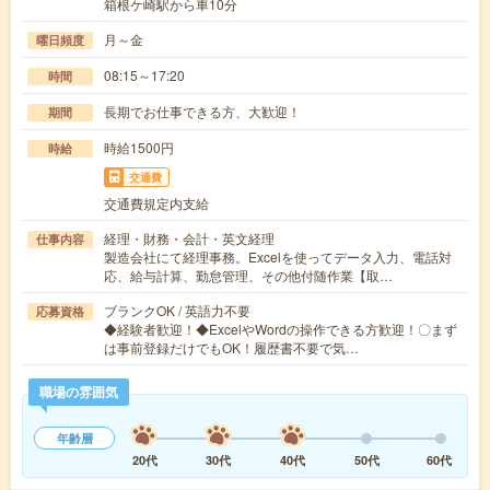
箱根ケ崎駅から車10分
月～金
曜日頻度
08:15～17:20
時間
長期でお仕事できる方、大歓迎！
期間
時給1500円
時給
交通費
交通費規定内支給
経理・財務・会計・英文経理
仕事内容
製造会社にて経理事務。Excelを使ってデータ入力、電話対
応、給与計算、勤怠管理、その他付随作業【取…
ブランクOK / 英語力不要
応募資格
◆経験者歓迎！◆ExcelやWordの操作できる方歓迎！〇まず
は事前登録だけでもOK！履歴書不要で気…
職場の雰囲気
年齢層
20代
30代
40代
50代
60代