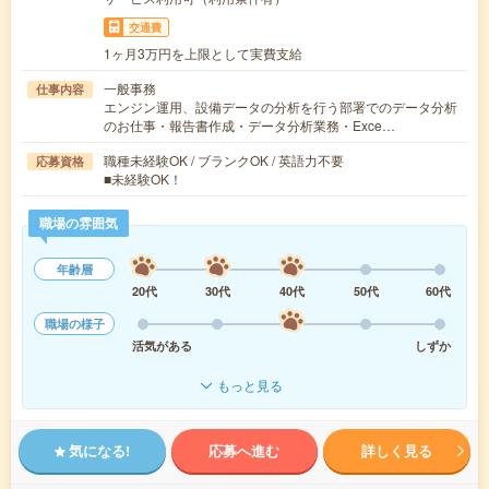
交通費
1ヶ月3万円を上限として実費支給
一般事務
仕事内容
エンジン運用、設備データの分析を行う部署でのデータ分析
のお仕事・報告書作成・データ分析業務・Exce…
職種未経験OK / ブランクOK / 英語力不要
応募資格
■未経験OK！
職場の雰囲気
年齢層
20代
30代
40代
50代
60代
職場の様子
活気がある
しずか
もっと見る
気になる!
応募へ進む
詳しく見る