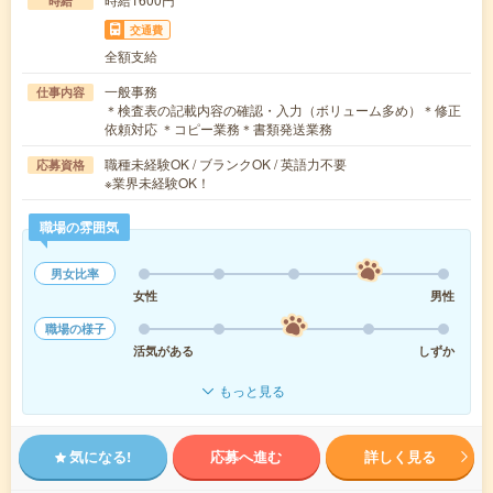
時給
交通費
全額支給
一般事務
仕事内容
＊検査表の記載内容の確認・入力（ボリューム多め）＊修正
依頼対応 ＊コピー業務＊書類発送業務
職種未経験OK / ブランクOK / 英語力不要
応募資格
※業界未経験OK！
職場の雰囲気
男女比率
女性
男性
職場の様子
活気がある
しずか
もっと見る
気になる!
応募へ進む
詳しく見る