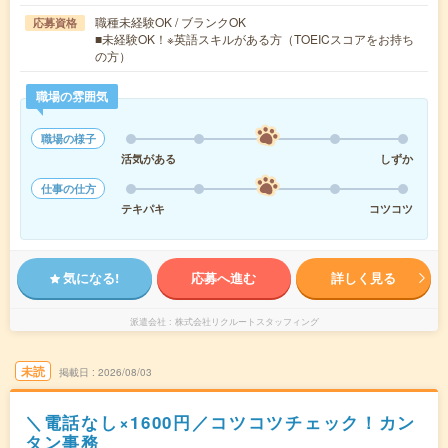
職種未経験OK / ブランクOK
応募資格
■未経験OK！※英語スキルがある方（TOEICスコアをお持ち
の方）
職場の雰囲気
職場の様子
活気がある
しずか
仕事の仕方
テキパキ
コツコツ
気になる!
応募へ進む
詳しく見る
派遣会社
株式会社リクルートスタッフィング
未読
掲載日
2026/08/03
＼電話なし×1600円／コツコツチェック！カン
タン事務