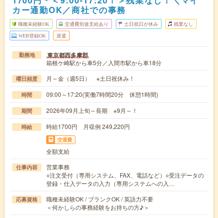
カー通勤OK／商社での事務
職種未経験OK
交通費別途支給あり
土日祝日が休み
残業なし
WEB登録OK
派遣
東京都西多摩郡
勤務地
箱根ケ崎駅から車5分／入間市駅から車18分
月～金（週5日） ※土日祝休み！
曜日頻度
09:00～17:20(実働7時間20分 休憩1時間)
時間
2026年09月上旬～長期 ※9月～！
期間
時給1700円 月収例 249,220円
時給
交通費
全額支給
営業事務
仕事内容
○注文受付（専用システム、FAX、電話など）○受注データの
登録・仕入データの入力（専用システムへの入…
職種未経験OK / ブランクOK / 英語力不要
応募資格
＜何かしらの事務経験をお持ちの方♪＞