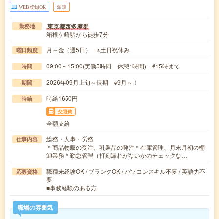
WEB登録OK
派遣
東京都西多摩郡
勤務地
箱根ケ崎駅から徒歩7分
月～金（週5日） ※土日祝休み
曜日頻度
09:00～15:00(実働5時間 休憩1時間) #15時まで
時間
2026年09月上旬～長期 ※9月～！
期間
時給1650円
時給
交通費
全額支給
総務・人事・労務
仕事内容
＊商品物販の受注、乳製品の発注＊在庫管理、月末月初の棚
卸業務＊勤怠管理（打刻漏れがないかのチェックな…
職種未経験OK / ブランクOK / パソコンスキル不要 / 英語力不
応募資格
要
■事務経験のある方
職場の雰囲気