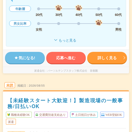
年齢層
20代
30代
40代
50代
60代
男女比率
女性
男性
もっと見る
気になる!
応募へ進む
詳しく見る
派遣会社
パーソルテンプスタッフ株式会社 首都圏
未読
掲載日
2026/08/05
【未経験スタート大歓迎！】製造現場の一般事
務/日払いOK
職種未経験OK
交通費別途支給あり
土日祝日が休み
WEB登録OK
派遣