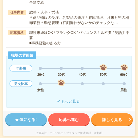
全額支給
総務・人事・労務
仕事内容
＊商品物販の受注、乳製品の発注＊在庫管理、月末月初の棚
卸業務＊勤怠管理（打刻漏れがないかのチェックな…
職種未経験OK / ブランクOK / パソコンスキル不要 / 英語力不
応募資格
要
■事務経験のある方
職場の雰囲気
年齢層
20代
30代
40代
50代
60代
男女比率
女性
男性
もっと見る
気になる!
応募へ進む
詳しく見る
派遣会社
パーソルテンプスタッフ株式会社 首都圏