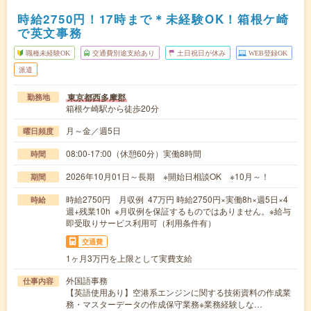
時給2750円！17時まで＊未経験OK！箱根ケ崎
で英文事務
職種未経験OK
交通費別途支給あり
土日祝日が休み
WEB登録OK
派遣
東京都西多摩郡
勤務地
箱根ケ崎駅から徒歩20分
月～金／週5日
曜日頻度
08:00-17:00（休憩60分）実働8時間
時間
2026年10月01日～長期 ※開始日相談OK ※10月～！
期間
時給2750円 月収例 47万円 時給2750円×実働8h×週5日×4
時給
週+残業10h ※月収例を保証するものではありません。※給与
即受取りサービス利用可（利用条件有）
交通費
1ヶ月3万円を上限として実費支給
外国語事務
仕事内容
【英語使用あり】空港系エンジンに関する技術資料の作成業
務・マスターデータの作成保守業務※業務経験しな…