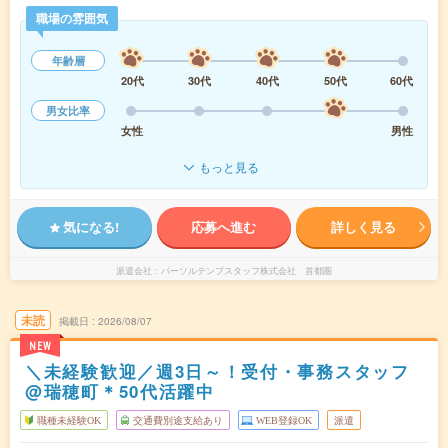
職場の雰囲気
年齢層
20代
30代
40代
50代
60代
男女比率
女性
男性
もっと見る
気になる!
応募へ進む
詳しく見る
派遣会社
パーソルテンプスタッフ株式会社 首都圏
未読
掲載日
2026/08/07
NEW
＼未経験歓迎／週3日～！受付・事務スタッフ
@瑞穂町＊50代活躍中
職種未経験OK
交通費別途支給あり
WEB登録OK
派遣