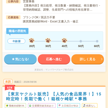
営業事務
仕事内容
【業務内容】発注処理、発注数量・納期確認、発注書発行・
管理納期確認、調整、生産部門への情報共有在庫管…
ブランクOK / 英語力不要
応募資格
購買業務経験Word・Excel:文書入力・修正
職場の雰囲気
年齢層
20代
30代
40代
50代
60代
気になる!
応募へ進む
詳しく見る
派遣会社
マンパワーグループ株式会社
未読
掲載日
2026/08/06
NEW
【東京ヤクルト販売】【人気の食品業界！】15
時定時！長期で働く！箱根ケ崎駅＊事務
職種未経験OK
交通費別途支給あり
土日祝日が休み
残業なし