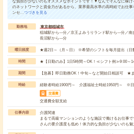
な負担が少ないのもオススメなポイントです！▼なんでそんなに稼げる
のネットワークと資金力があるから、業界最高水準の高時給でお仕事
ンセ…
つづきを見る
勤務地
東京都稲城市
稲城駅から---分／京王よみうりランド駅から---分／南
長沼駅から---分
曜日頻度
★週2日～（月～日） ※希望のシフトを毎月提出（
時間
★【日勤のみ】1日5時間～OK！≪シフト例≫9:00～14:001
期間
【急募】即日勤務OK！中旬～など開始日相談可 ★
時給
経験者時給1900円～ 介護福祉士時給1950円～ ※日
交通費
交通費全額支給
仕事内容
介護関連
まるで高級マンションのような施設で働けるお仕事で
さんの要介護度も低め！体力的な負担が少ないのも魅