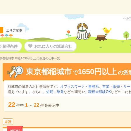
ヘル
エリア変更
た希望条件
お気に入りの派遣会社
京都稲城市 時給1650円以上の派遣の仕事一覧
東京都稲城市
1650円以上
で
の派
稲城市の派遣のお仕事情報です。
オフィスワーク・事務系
、
営業・販売・サー
揃えています。さらに、
短期
・
単発
などの期間や、
職種未経験OK
などのこだ
22
1
22
件中
～
件を表示中
未読