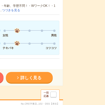
・年齢、学歴不問！・WワークOK！・1
…
つづきを見る
女性
男性
テキパキ
コツコツ
詳しく見る
一括
応募
No.CRSTF東京_102・DSS【本社】