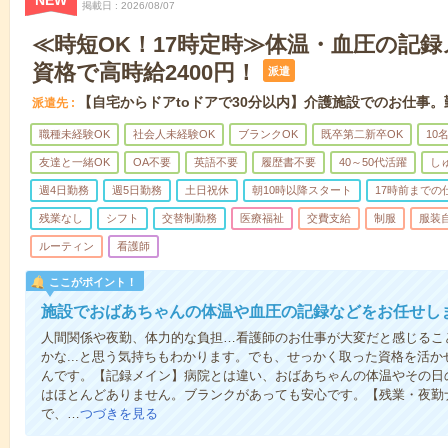
NEW
掲載日
2026/08/07
≪時短OK！17時定時≫体温・血圧の記
資格で高時給2400円！
派遣
【自宅からドアtoドアで30分以内】介護施設でのお仕事
派遣先
職種未経験OK
社会人未経験OK
ブランクOK
既卒第二新卒OK
10
友達と一緒OK
OA不要
英語不要
履歴書不要
40～50代活躍
し
週4日勤務
週5日勤務
土日祝休
朝10時以降スタート
17時前までの
残業なし
シフト
交替制勤務
医療福祉
交費支給
制服
服装
ルーティン
看護師
ここがポイント！
施設でおばあちゃんの体温や血圧の記録などをお任せし
人間関係や夜勤、体力的な負担…看護師のお仕事が大変だと感じるこ
かな...と思う気持ちもわかります。でも、せっかく取った資格を活
んです。【記録メイン】病院とは違い、おばあちゃんの体温やその日
はほとんどありません。ブランクがあっても安心です。【残業・夜勤
で、…
つづきを見る