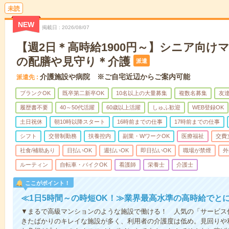
未読
NEW
掲載日
2026/08/07
【週2日＊高時給1900円～】シニア向け
の配膳や見守り＊介護
派遣
介護施設や病院 ※ご自宅近辺からご案内可能
派遣先
ブランクOK
既卒第二新卒OK
10名以上の大量募集
複数名募集
友達
履歴書不要
40～50代活躍
60歳以上活躍
しゅふ歓迎
WEB登録OK
土日祝休
朝10時以降スタート
16時前までの仕事
17時前までの仕事
シフト
交替制勤務
扶養控内
副業・WワークOK
医療福祉
交費
社食/補助あり
日払いOK
週払いOK
即日払いOK
職場が禁煙
外
ルーティン
自転車・バイクOK
看護師
栄養士
介護士
ここがポイント！
≪1日5時間～の時短OK！≫業界最高水準の高時給でと
▼まるで高級マンションのような施設で働ける！ 人気の「サービス
きたばかりのキレイな施設が多く、利用者の介護度は低め。見回りや