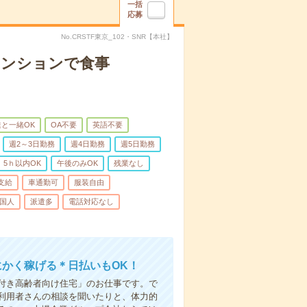
一括
応募
No.CRSTF東京_102・SNR【本社】
マンションで食事
と一緒OK
OA不要
英語不要
週2～3日勤務
週4日勤務
週5日勤務
5ｈ以内OK
午後のみOK
残業なし
支給
車通勤可
服装自由
国人
派遣多
電話対応なし
にかく稼げる＊日払いもOK！
付き高齢者向け住宅」のお仕事です。で
利用者さんの相談を聞いたりと、体力的