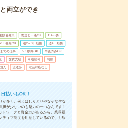
庭と両立ができ
複数名募集
友達と一緒OK
OA不要
WEB登録OK
週2～3日勤務
週4日勤務
前までの仕事
5ｈ以内OK
午後のみOK
祉
交費支給
車通勤可
制服
国人
派遣多
電話対応なし
！日払いもOK！
りが多く、例えばしりとりやなぞなぞな
負担が少ないのも魅力の一つなんです！
ネットワークと資金力があるから、業界最
ンティブ制度を用意しているので、月収