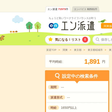
エン派遣
71573
件
エンバイト
82531
件
ちょうど良いワークライフバランスが叶う
関東版
気になる！リスト
0
保存し
派遣TOP
関東
東京都
東京都稲城市
東
,
1
8
9
1
平均時給:
円
設定中の検索条件
期間
---
派遣形式
---
時給
1650円以上