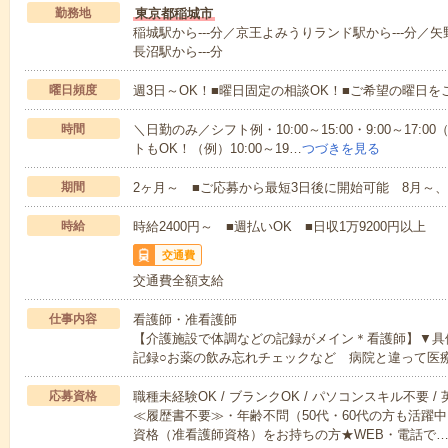
勤務地
東京都稲城市
稲城駅から---分／京王よみうりランド駅から---分／矢
長沼駅から---分
曜日頻度
週3日～OK！■曜日固定の相談OK！■ご希望の曜日を
時間
＼日勤のみ／シフト例・10:00～15:00・9:00～17
トもOK！（例）10:00～19…
つづきを見る
期間
2ヶ月～ ■ご応募から最短3日後に開始可能 8月～、
時給
時給2400円～ ■週払いOK ■日収1万9200円以上
交通費
交通費全額支給
仕事内容
看護師・准看護師
【介護施設で体調などの記録がメイン＊看護師】▼具
記録○お薬の飲み忘れチェックなど 病院と違って医
応募資格
職種未経験OK / ブランクOK / パソコンスキル不要 /
≪履歴書不要≫・年齢不問（50代・60代の方も活躍
資格（准看護師資格）をお持ちの方★WEB・電話で