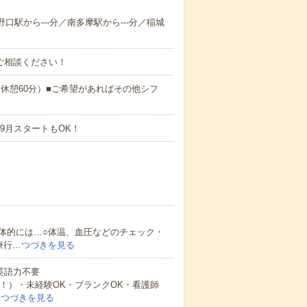
野口駅から---分／南多摩駅から---分／稲城
ご相談ください！
:00（休憩60分）■ご希望があればその他シフ
9月スタートもOK！
体的には…○体温、血圧などのチェック・
療行…
つづきを見る
 英語力不要
中！）・未経験OK・ブランクOK・看護師
…
つづきを見る