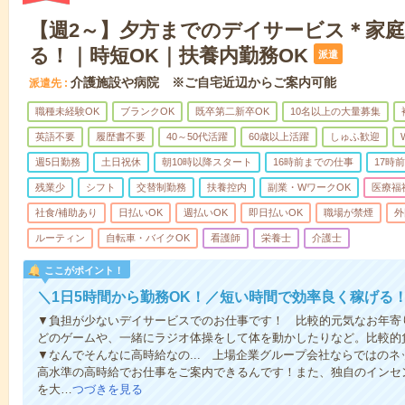
【週2～】夕方までのデイサービス＊家
る！｜時短OK｜扶養内勤務OK
派遣
介護施設や病院 ※ご自宅近辺からご案内可能
派遣先
職種未経験OK
ブランクOK
既卒第二新卒OK
10名以上の大量募集
英語不要
履歴書不要
40～50代活躍
60歳以上活躍
しゅふ歓迎
週5日勤務
土日祝休
朝10時以降スタート
16時前までの仕事
17時
残業少
シフト
交替制勤務
扶養控内
副業・WワークOK
医療福
社食/補助あり
日払いOK
週払いOK
即日払いOK
職場が禁煙
外
ルーティン
自転車・バイクOK
看護師
栄養士
介護士
ここがポイント！
＼1日5時間から勤務OK！／短い時間で効率良く稼げる
▼負担が少ないデイサービスでのお仕事です！ 比較的元気なお年寄
どのゲームや、一緒にラジオ体操をして体を動かしたりなど。比較的
▼なんでそんなに高時給なの... 上場企業グループ会社ならではの
高水準の高時給でお仕事をご案内できるんです！また、独自のインセ
を大…
つづきを見る