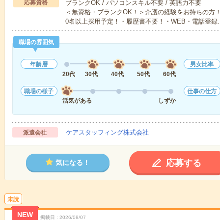
応募資格
ブランクOK / パソコンスキル不要 / 英語力不要
＜無資格・ブランクOK！＞介護の経験をお持ちの方！
0名以上採用予定！・履歴書不要！・WEB・電話登録
職場の雰囲気
年齢層
男女比率
20代
30代
40代
50代
60代
職場の様子
仕事の仕方
活気がある
しずか
ケアスタッフィング株式会社
派遣会社
応募する
気になる！
未読
NEW
掲載日
2026/08/07