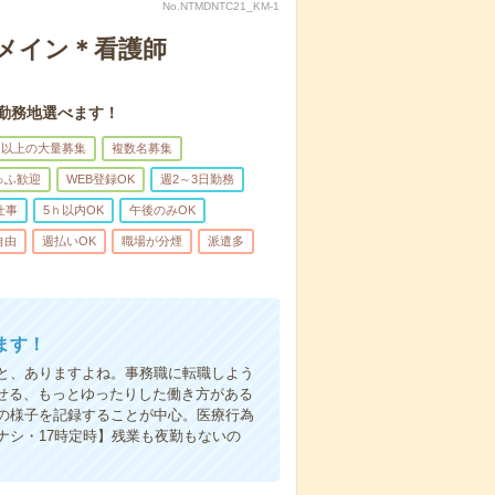
No.NTMDNTC21_KM-1
録メイン＊看護師
。勤務地選べます！
名以上の大量募集
複数名募集
ゅふ歓迎
WEB登録OK
週2～3日勤務
仕事
5ｈ以内OK
午後のみOK
自由
週払いOK
職場が分煙
派遣多
ます！
と、ありますよね。事務職に転職しよう
かせる、もっとゆったりした働き方がある
の様子を記録することが中心。医療行為
ナシ・17時定時】残業も夜勤もないの