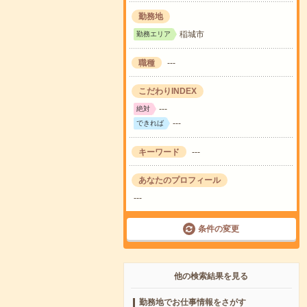
勤務地
稲城市
勤務エリア
職種
---
こだわりINDEX
---
絶対
---
できれば
キーワード
---
あなたのプロフィール
---
条件の変更
他の検索結果を見る
勤務地でお仕事情報をさがす