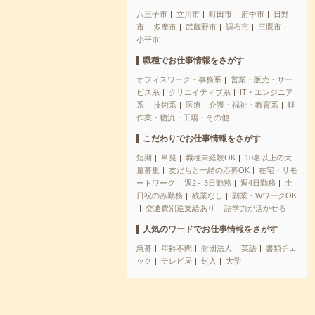
八王子市
立川市
町田市
府中市
日野
市
多摩市
武蔵野市
調布市
三鷹市
小平市
職種でお仕事情報をさがす
オフィスワーク・事務系
営業・販売・サー
ビス系
クリエイティブ系
IT・エンジニア
系
技術系
医療・介護・福祉・教育系
軽
作業・物流・工場・その他
こだわりでお仕事情報をさがす
短期
単発
職種未経験OK
10名以上の大
量募集
友だちと一緒の応募OK
在宅・リモ
ートワーク
週2～3日勤務
週4日勤務
土
日祝のみ勤務
残業なし
副業・WワークOK
交通費別途支給あり
語学力が活かせる
人気のワードでお仕事情報をさがす
急募
年齢不問
財団法人
英語
書類チェ
ック
テレビ局
封入
大学