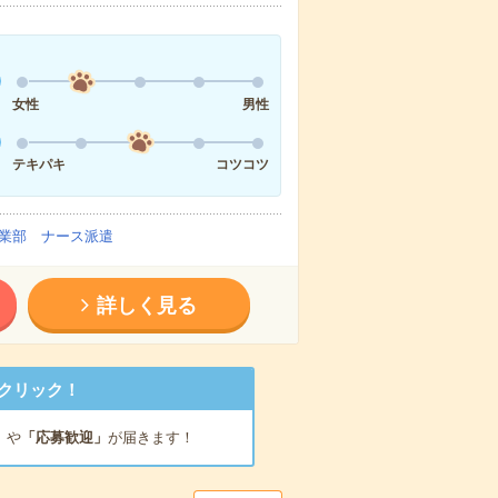
女性
男性
テキパキ
コツコツ
業部 ナース派遣
詳しく見る
クリック！
」
や
「応募歓迎」
が届きます！