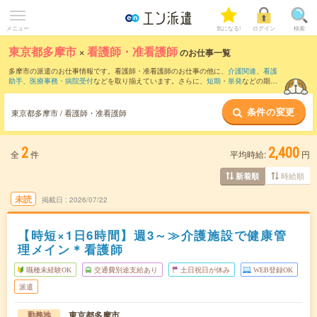
メニュー
気になる!
ログイン
検索
東京都多摩市
×
看護師・准看護師
のお仕事一覧
多摩市の派遣のお仕事情報です。看護師・准看護師のお仕事の他に、
介護関連
、
看護
助手
、
医療事務・病院受付
などを取り揃えています。さらに、
短期
・
単発
などの期間
や、
職種未経験OK
などのこだわり条件で絞り込んでいただけます。職種辞典：
看護
師・准看護師のお仕事とは？とは？
条件の変更
東京都多摩市 / 看護師・准看護師
2
2,400
全
件
平均時給:
円
時給順
新着順
未読
掲載日
2026/07/22
【時短×1日6時間】週3～≫介護施設で健康管
理メイン＊看護師
職種未経験OK
交通費別途支給あり
土日祝日が休み
WEB登録OK
派遣
東京都多摩市
勤務地