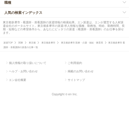
職種
人気の検索インデックス
東京都多摩市 - 看護師・准看護師の派遣情報の検索結果。エン派遣は、エンが運営する人材派
遣会社のポータルサイト。東京都多摩市の派遣/求人情報を職種、勤務地、時給、勤務時間、長
期・短期などの希望条件から、あなたにピッタリの派遣（看護師・准看護師）のお仕事を探せ
ます。
派遣TOP
関東
東京都
東京都多摩市
東京都多摩市 医療・介護・福祉・教育系
東京都多摩市 看
護師・准看護師の派遣の仕事一覧
個人情報の取り扱いについて
ご利用規約
ヘルプ・お問い合わせ
掲載のお問い合わせ
エン会社概要
サイトマップ
Copyright © en Inc.