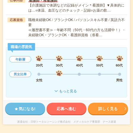
看護師・准看護師
仕事内容
【介護施設で体調などの記録がメイン＊看護師】▼具体的に
は…○体温、血圧などのチェック・記録○お薬の飲…
職種未経験OK / ブランクOK / パソコンスキル不要 / 英語力不
応募資格
要
≪履歴書不要≫・年齢不問（50代・60代の方も活躍中！）・
未経験OK・ブランクOK・看護師資格（准看…
職場の雰囲気
年齢層
20代
30代
40代
50代
60代
男女比率
女性
男性
もっと見る
気になる!
応募へ進む
詳しく見る
派遣会社
日研トータルソーシング株式会社 メディカルケア事業部 ナース派遣