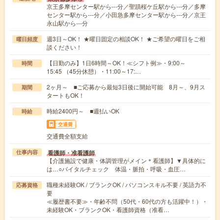
京王多摩センター駅から---分／聖蹟桜ケ丘駅から---分／多摩
センター駅から---分／小田急多摩センター駅から---分／京王
永山駅から---分
週3日～OK！ ★曜日固定の相談OK！ ★ご希望の曜日をご相
曜日頻度
談ください！
【日勤のみ】1日6時間～OK！≪シフト例≫・9:00～
時間
15:45 （45分休憩）・11:00～17:…
2ヶ月～ ■ご応募から最短3日後に開始可能 8月～、9月ス
期間
タートもOK！
時給2400円～ ■週払いOK
時給
交通費
交通費全額支給
看護師・准看護師
仕事内容
【介護施設で健康・体調管理がメイン＊看護師】▼具体的に
は…○バイタルチェック 体温・脈拍・呼吸・血圧…
職種未経験OK / ブランクOK / パソコンスキル不要 / 英語力不
応募資格
要
≪履歴書不要≫・年齢不問（50代・60代の方も活躍中！）・
未経験OK・ブランクOK・看護師資格（准看…