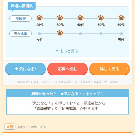
職場の雰囲気
年齢層
20代
30代
40代
50代
60代
男女比率
女性
男性
もっと見る
気になる!
応募へ進む
詳しく見る
派遣会社
日研トータルソーシング株式会社 メディカルケア事業部 ナース派遣
興味があったら「★気になる！」をタップ！
「気になる！」を押しておくと、派遣会社から
「面談確約」
や
「応募歓迎」
が届きます！
未読
掲載日
2026/07/15