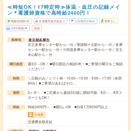
≪時短OK！17時定時≫体温・血圧の記録メイ
ン＊看護師資格で高時給2400円！
職種未経験OK
交通費別途支給あり
土日祝日が休み
残業なし
WEB登録OK
派遣
東京都多摩市
勤務地
京王多摩センター駅から---分／聖蹟桜ケ丘駅から---分／多摩
センター駅から---分／小田急多摩センター駅から---分／京王
永山駅から---分
週3日～OK！ ■曜日固定の相談OK！ ■ご希望の曜日をご相談
曜日頻度
ください！
＼日勤のみ／シフト例・10:00～15:00・9:00～17:00（休憩
時間
60分）■ご希望があればその…
2ヶ月～ ■ご応募から最短3日後に開始可能 8月～、9月ス
期間
タートもOK！
時給2400円～ ■週払いOK ■日収1万9200円以上
時給
交通費
交通費全額支給