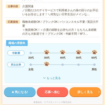
介護関連
仕事内容
／日勤だけのデイサービスで利用者さんの身の回りのお手伝
いをお任せします！＼何気ない日常生活がメインな…
職種未経験OK / ブランクOK / パソコンスキル不要 / 英語力不
応募資格
要
＜無資格OK！＞介護の経験をお持ちの方！もちろん未経験
の方も大歓迎です！ブランクOK・年齢不問！Wワ…
職場の雰囲気
年齢層
20代
30代
40代
50代
60代
男女比率
女性
男性
もっと見る
気になる!
応募へ進む
詳しく見る
派遣会社
ケアスタッフィング株式会社