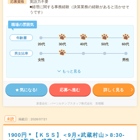
英語力不要
応募資格
■経理に関する事務経験（決算業務の経験があると活かせそ
うです）
職場の雰囲気
年齢層
20代
30代
40代
50代
60代
男女比率
女性
男性
もっと見る
気になる!
応募へ進む
詳しく見る
派遣会社
パーソルテンプスタッフ株式会社 首都圏
未読
掲載日
2026/07/21
1900円＊【ＫＳＳ】＜9月×武蔵村山＞8:30-