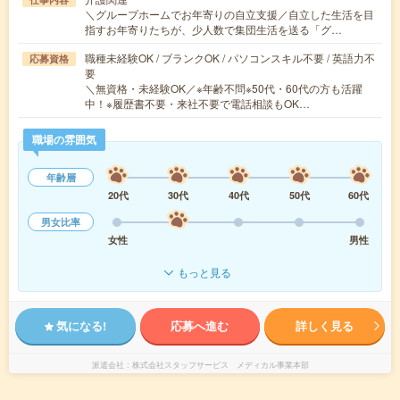
＼グループホームでお年寄りの自立支援／自立した生活を目
指すお年寄りたちが、少人数で集団生活を送る「グ…
職種未経験OK / ブランクOK / パソコンスキル不要 / 英語力不
応募資格
要
＼無資格・未経験OK／※年齢不問※50代・60代の方も活躍
中！※履歴書不要・来社不要で電話相談もOK…
職場の雰囲気
年齢層
20代
30代
40代
50代
60代
男女比率
女性
男性
もっと見る
気になる!
応募へ進む
詳しく見る
派遣会社
株式会社スタッフサービス メディカル事業本部