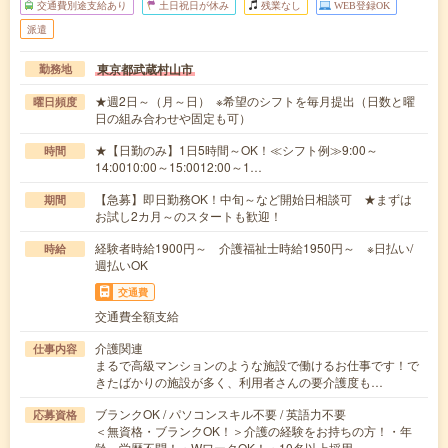
交通費別途支給あり
土日祝日が休み
残業なし
WEB登録OK
派遣
東京都武蔵村山市
勤務地
★週2日～（月～日） ※希望のシフトを毎月提出（日数と曜
曜日頻度
日の組み合わせや固定も可）
★【日勤のみ】1日5時間～OK！≪シフト例≫9:00～
時間
14:0010:00～15:0012:00～1…
【急募】即日勤務OK！中旬～など開始日相談可 ★まずは
期間
お試し2カ月～のスタートも歓迎！
経験者時給1900円～ 介護福祉士時給1950円～ ※日払い/
時給
週払いOK
交通費
交通費全額支給
介護関連
仕事内容
まるで高級マンションのような施設で働けるお仕事です！で
きたばかりの施設が多く、利用者さんの要介護度も…
ブランクOK / パソコンスキル不要 / 英語力不要
応募資格
＜無資格・ブランクOK！＞介護の経験をお持ちの方！・年
齢、学歴不問！・WワークOK！・10名以上採用…