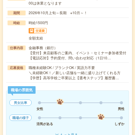
00は休業となります
2026年10月上旬～長期 ※10月～！
期間
時給1500円
時給
交通費
全額支給
金融事務（銀行）
仕事内容
【受付】来店顧客のご案内、イベント・セミナー参加者受付
【電話応対】予約受付、問い合わせ対応（1日10…
職種未経験OK / ブランクOK / 英語力不要
応募資格
＼未経験OK！／新しい店舗を一緒に盛り上げてくれる方
【学歴】高等学校ご卒業以上【選考ステップ】履歴書…
職場の雰囲気
男女比率
女性
男性
職場の様子
活気がある
しずか
もっと見る