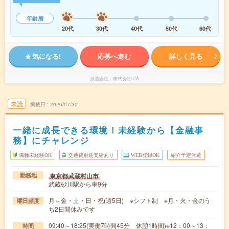
年齢層
20代
30代
40代
50代
60代
気になる!
応募へ進む
詳しく見る
派遣会社
株式会社iDA
未読
掲載日
2026/07/30
一緒に成長できる環境！未経験から【金融事
務】にチャレンジ
職種未経験OK
交通費別途支給あり
WEB登録OK
紹介予定派遣
東京都武蔵村山市
勤務地
武蔵砂川駅から車9分
月～金・土・日・祝(週5日) ※シフト制 ※月・火・金のう
曜日頻度
ち2日間休みです
09:40～18:25(実働7時間45分 休憩1時間)※12：00～13：
時間