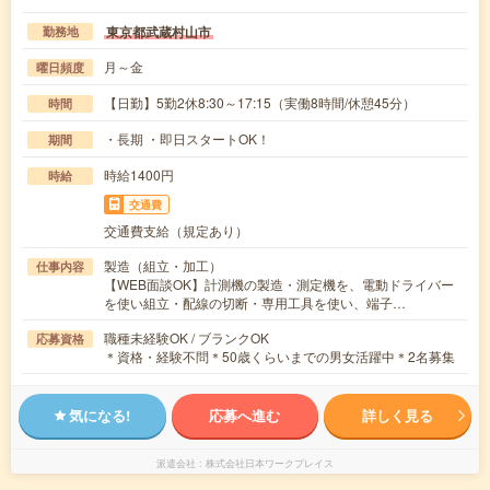
東京都武蔵村山市
勤務地
月～金
曜日頻度
【日勤】5勤2休8:30～17:15（実働8時間/休憩45分）
時間
・長期 ・即日スタートOK！
期間
時給1400円
時給
交通費
交通費支給（規定あり）
製造（組立・加工）
仕事内容
【WEB面談OK】計測機の製造・測定機を、電動ドライバー
を使い組立・配線の切断・専用工具を使い、端子…
職種未経験OK / ブランクOK
応募資格
＊資格・経験不問＊50歳くらいまでの男女活躍中＊2名募集
気になる!
応募へ進む
詳しく見る
派遣会社
株式会社日本ワークプレイス