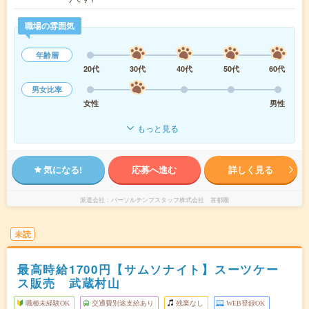
職場の雰囲気
年齢層
20代
30代
40代
50代
60代
男女比率
女性
男性
もっと見る
気になる!
応募へ進む
詳しく見る
派遣会社
パーソルテンプスタッフ株式会社 首都圏
未読
最高時給1700円【サムソナイト】スーツケー
ス販売 武蔵村山
職種未経験OK
交通費別途支給あり
残業なし
WEB登録OK