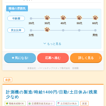
職場の雰囲気
年齢層
20代
30代
40代
50代
60代
男女比率
女性
男性
もっと見る
気になる!
応募へ進む
詳しく見る
派遣会社
パーソルテンプスタッフ株式会社 首都圏
未読
計測機の製造/時給1400円/日勤/土日休み/残業
少なめ
職種未経験OK
交通費別途支給あり
土日祝日が休み
派遣