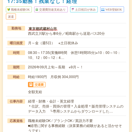
17:35勤務！残業なし！経理
職種未経験OK
交通費別途支給あり
土日祝日が休み
WEB登録OK
派遣
東京都武蔵村山市
勤務地
西武立川駅から車6分／昭島駅から送迎バス20分
月～金（週5日） ※土日祝休み
曜日頻度
08:30～17:35(実働8時間 休憩1時間05分)※10：00～10：
時間
10、12：00～12：4…
2026年09月上旬～長期 ※9月～！
期間
時給1900円 月収例 304,000円
時給
交通費
全額支給
経理・財務・会計・英文経理
仕事内容
＊仕訳、売掛・買掛の管理＊入金処理＊販売管理システムの
データ入力 ┗専用システムからダウンロードした…
職種未経験OK / ブランクOK / 英語力不要
応募資格
■経理に関する事務経験（決算業務の経験があると活かせそ
うです）