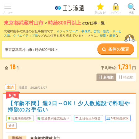
メニュー
気になる!
ログイン
検索
東京都武蔵村山市
×
時給800円以上
のお仕事一覧
武蔵村山市の派遣のお仕事情報です。
オフィスワーク・事務系
、
営業・販売・サービ
ス系
、
クリエイティブ系
などのお仕事を取り揃えています。さらに、
短期
・
単発
など
の期間や、
職種未経験OK
などのこだわり条件で絞り込んでいただけます。
条件の変更
時給
1250円以上
・
1800円以上
の求人はこちら
東京都武蔵村山市 / 時給800円以上
当サイトでは法令を遵守し、最低賃金以上の求人のみを掲載しています。
18
1,731
全
件
平均時給:
円
時給順
新着順
未読
掲載日
2026/08/07
NEW
【年齢不問】週2日～OK！少人数施設で料理や
掃除のお手伝い
職種未経験OK
交通費別途支給あり
土日祝日が休み
WEB登録OK
派遣
東京都武蔵村山市
勤務地