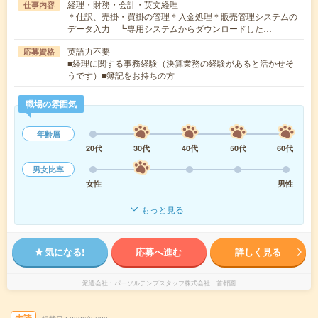
経理・財務・会計・英文経理
仕事内容
＊仕訳、売掛・買掛の管理＊入金処理＊販売管理システムの
データ入力 ┗専用システムからダウンロードした…
英語力不要
応募資格
■経理に関する事務経験（決算業務の経験があると活かせそ
うです）■簿記をお持ちの方
職場の雰囲気
年齢層
20代
30代
40代
50代
60代
男女比率
女性
男性
もっと見る
気になる!
応募へ進む
詳しく見る
派遣会社
パーソルテンプスタッフ株式会社 首都圏
未読