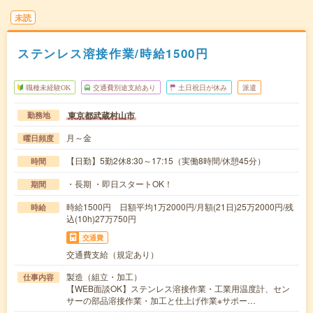
未読
ステンレス溶接作業/時給1500円
職種未経験OK
交通費別途支給あり
土日祝日が休み
派遣
東京都武蔵村山市
勤務地
月～金
曜日頻度
【日勤】5勤2休8:30～17:15（実働8時間/休憩45分）
時間
・長期 ・即日スタートOK！
期間
時給1500円 日額平均1万2000円/月額(21日)25万2000円/残
時給
込(10h)27万750円
交通費
交通費支給（規定あり）
製造（組立・加工）
仕事内容
【WEB面談OK】ステンレス溶接作業・工業用温度計、セン
サーの部品溶接作業・加工と仕上げ作業※サポー…