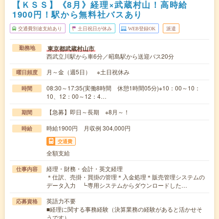
【ＫＳＳ】《8月》経理×武蔵村山！高時給
1900円！駅から無料社バスあり
交通費別途支給あり
土日祝日が休み
WEB登録OK
派遣
東京都武蔵村山市
勤務地
西武立川駅から車6分／昭島駅から送迎バス20分
月～金（週5日） ※土日祝休み
曜日頻度
08:30～17:35(実働8時間 休憩1時間05分)※10：00～10：
時間
10、12：00～12：4…
【急募】即日～長期 ※8月～！
期間
時給1900円 月収例 304,000円
時給
交通費
全額支給
経理・財務・会計・英文経理
仕事内容
＊仕訳、売掛・買掛の管理＊入金処理＊販売管理システムの
データ入力 ┗専用システムからダウンロードした…
英語力不要
応募資格
■経理に関する事務経験（決算業務の経験があると活かせそ
うです）