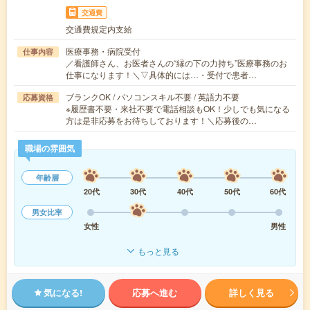
交通費
交通費規定内支給
医療事務・病院受付
仕事内容
／看護師さん、お医者さんの“縁の下の力持ち”医療事務のお
仕事になります！＼▽具体的には…・受付で患者…
ブランクOK / パソコンスキル不要 / 英語力不要
応募資格
※履歴書不要・来社不要で電話相談もOK！少しでも気になる
方は是非応募をお待ちしております！＼応募後の…
職場の雰囲気
年齢層
20代
30代
40代
50代
60代
男女比率
女性
男性
もっと見る
気になる!
応募へ進む
詳しく見る