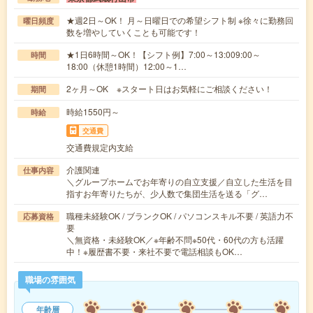
★週2日～OK！ 月～日曜日での希望シフト制 ※徐々に勤務回
曜日頻度
数を増やしていくことも可能です！
★1日6時間～OK！【シフト例】7:00～13:009:00～
時間
18:00（休憩1時間）12:00～1…
2ヶ月～OK ※スタート日はお気軽にご相談ください！
期間
時給1550円～
時給
交通費
交通費規定内支給
介護関連
仕事内容
＼グループホームでお年寄りの自立支援／自立した生活を目
指すお年寄りたちが、少人数で集団生活を送る「グ…
職種未経験OK / ブランクOK / パソコンスキル不要 / 英語力不
応募資格
要
＼無資格・未経験OK／※年齢不問※50代・60代の方も活躍
中！※履歴書不要・来社不要で電話相談もOK…
職場の雰囲気
年齢層