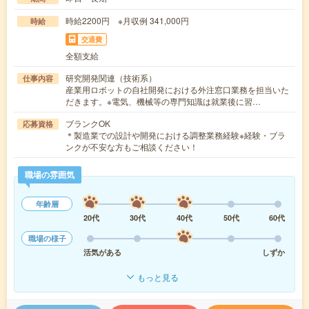
時給2200円 ※月収例 341,000円
時給
交通費
全額支給
研究開発関連（技術系）
仕事内容
産業用ロボットの自社開発における外注窓口業務を担当いた
だきます。※電気、機械等の専門知識は就業後に習…
ブランクOK
応募資格
＊製造業での設計や開発における調整業務経験※経験・ブラ
ンクが不安な方もご相談ください！
職場の雰囲気
年齢層
20代
30代
40代
50代
60代
職場の様子
活気がある
しずか
もっと見る