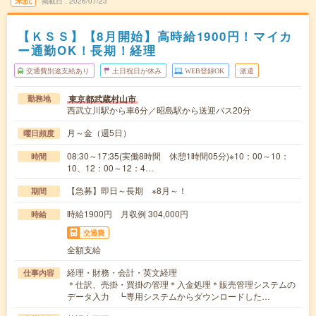
掲載日
2026/07/23
【ＫＳＳ】【8月開始】高時給1900円！マイカ
ー通勤OK！長期！経理
交通費別途支給あり
土日祝日が休み
WEB登録OK
派遣
東京都武蔵村山市
勤務地
西武立川駅から車6分／昭島駅から送迎バス20分
月～金（週5日）
曜日頻度
08:30～17:35(実働8時間 休憩1時間05分)※10：00～10：
時間
10、12：00～12：4…
【急募】即日～長期 ※8月～！
期間
時給1900円 月収例 304,000円
時給
交通費
全額支給
経理・財務・会計・英文経理
仕事内容
＊仕訳、売掛・買掛の管理＊入金処理＊販売管理システムの
データ入力 ┗専用システムからダウンロードした…