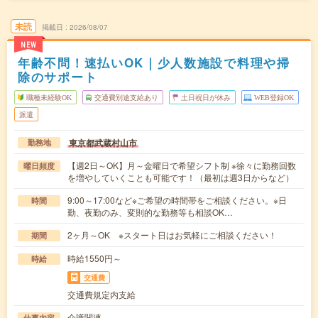
未読
掲載日
2026/08/07
NEW
年齢不問！速払いOK｜少人数施設で料理や掃
除のサポート
職種未経験OK
交通費別途支給あり
土日祝日が休み
WEB登録OK
派遣
東京都武蔵村山市
勤務地
【週2日～OK】月～金曜日で希望シフト制 ※徐々に勤務回数
曜日頻度
を増やしていくことも可能です！（最初は週3日からなど）
9:00～17:00など※ご希望の時間帯をご相談ください。※日
時間
勤、夜勤のみ、変則的な勤務等も相談OK…
2ヶ月～OK ※スタート日はお気軽にご相談ください！
期間
時給1550円～
時給
交通費
交通費規定内支給
介護関連
仕事内容