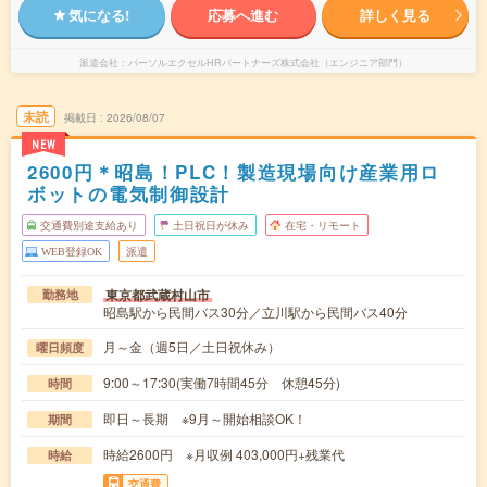
気になる!
応募へ進む
詳しく見る
派遣会社
パーソルエクセルHRパートナーズ株式会社（エンジニア部門）
未読
掲載日
2026/08/07
NEW
2600円＊昭島！PLC！製造現場向け産業用ロ
ボットの電気制御設計
交通費別途支給あり
土日祝日が休み
在宅・リモート
WEB登録OK
派遣
東京都武蔵村山市
勤務地
昭島駅から民間バス30分／立川駅から民間バス40分
月～金（週5日／土日祝休み）
曜日頻度
9:00～17:30(実働7時間45分 休憩45分)
時間
即日～長期 ※9月～開始相談OK！
期間
時給2600円 ※月収例 403,000円+残業代
時給
交通費