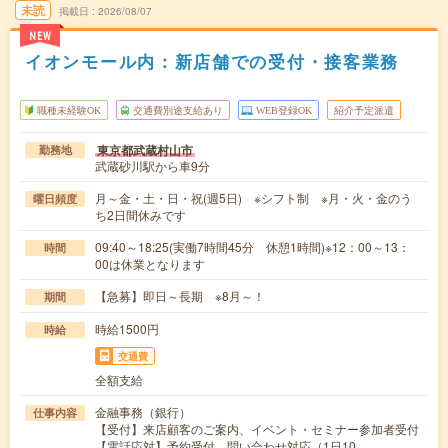
未読
掲載日
2026/08/07
NEW
イオンモール内：新店舗での受付・接客業務
職種未経験OK
交通費別途支給あり
WEB登録OK
紹介予定派遣
東京都武蔵村山市
勤務地
武蔵砂川駅から車9分
月～金・土・日・祝(週5日) ※シフト制 ※月・火・金のう
曜日頻度
ち2日間休みです
09:40～18:25(実働7時間45分 休憩1時間)※12：00～13：
時間
00は休業となります
【急募】即日～長期 ※8月～！
期間
時給1500円
時給
交通費
全額支給
金融事務（銀行）
仕事内容
【受付】来店顧客のご案内、イベント・セミナー参加者受付
【電話応対】予約受付、問い合わせ対応（1日10…