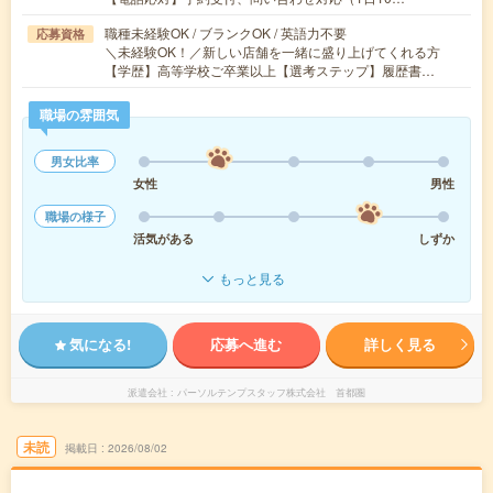
職種未経験OK / ブランクOK / 英語力不要
応募資格
＼未経験OK！／新しい店舗を一緒に盛り上げてくれる方
【学歴】高等学校ご卒業以上【選考ステップ】履歴書…
職場の雰囲気
男女比率
女性
男性
職場の様子
活気がある
しずか
もっと見る
気になる!
応募へ進む
詳しく見る
派遣会社
パーソルテンプスタッフ株式会社 首都圏
未読
掲載日
2026/08/02