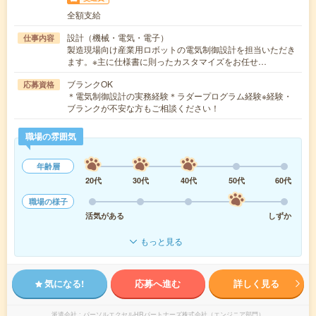
全額支給
設計（機械・電気・電子）
仕事内容
製造現場向け産業用ロボットの電気制御設計を担当いただき
ます。※主に仕様書に則ったカスタマイズをお任せ…
ブランクOK
応募資格
＊電気制御設計の実務経験＊ラダープログラム経験※経験・
ブランクが不安な方もご相談ください！
職場の雰囲気
年齢層
20代
30代
40代
50代
60代
職場の様子
活気がある
しずか
もっと見る
気になる!
応募へ進む
詳しく見る
派遣会社
パーソルエクセルHRパートナーズ株式会社（エンジニア部門）