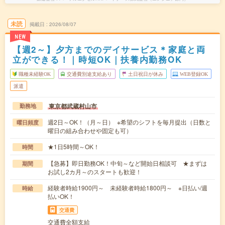
未読
掲載日
2026/08/07
NEW
【週2～】夕方までのデイサービス＊家庭と両
立ができる！｜時短OK｜扶養内勤務OK
職種未経験OK
交通費別途支給あり
土日祝日が休み
WEB登録OK
派遣
東京都武蔵村山市
勤務地
週2日～OK！（月～日） ※希望のシフトを毎月提出（日数と
曜日頻度
曜日の組み合わせや固定も可）
★1日5時間～OK！
時間
【急募】即日勤務OK！中旬～など開始日相談可 ★まずは
期間
お試し2カ月～のスタートも歓迎！
経験者時給1900円～ 未経験者時給1800円～ ※日払い/週
時給
払いOK！
交通費
交通費全額支給