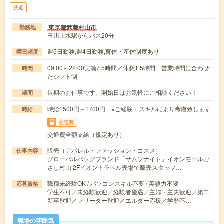
派遣
東京都武蔵村山市
勤務地
玉川上水駅からバス20分
週5日勤務,週4日勤務,育休・産休制度あり
曜日頻度
09:00～22:00実働7.5時間／休憩1.5時間 営業時間に合わせ
時間
たシフト制
長期のお仕事です。開始日はお気軽にご相談ください！
期間
時給1500円～1700円 ※ご経験・スキルにより考慮致します
時給
交通費
交通費全額支給（規定あり）
販売（アパレル・ファッション・コスメ）
仕事内容
グローバルバッグブランド「サムソナイト」イオンモールむ
さし村山 2Fイオントラベル売場で販売スタッフ…
職種未経験OK / パソコンスキル不要 / 英語力不要
応募資格
学生不可／未経験歓迎／経験者優遇／主婦・主夫歓迎／第二
新卒歓迎／フリーター歓迎／エルダー応援／学歴不…
職場の雰囲気