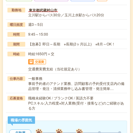
東京都武蔵村山市
勤務地
立川駅からバス30分／玉川上水駅からバス20分
週3～5日
曜日頻度
9:45～15:00
時間
【急募】即日～長期 ※長期(2ヶ月以上) ※8月～OK！
期間
時給1650円＋交
時給
交通費
交通費実費支給（当社規定あり）
一般事務
仕事内容
事前予約者のアテンド業務、訪問顧客の予約受付支店内の備
品管理・発注・清掃業務申し込み書管理・発注簡単…
職種未経験OK / ブランクOK / 英語力不要
応募資格
PCスキル:入力程度※対人業務(受付・接客など)のご経験があ
る方
職場の雰囲気
年齢層