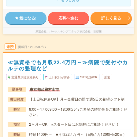
気になる!
応募へ進む
詳しく見る
派遣会社
パーソルテンプスタッフ株式会社 首都圏
未読
掲載日
2026/07/27
≪無資格でも月収22.4万円～≫病院で受付やカ
ルテの整理など
交通費別途支給あり
土日祝日が休み
WEB登録OK
派遣
東京都武蔵村山市
勤務地
【土日祝休みOK】月～金曜日の間で週5日の希望シフト制
曜日頻度
8:00～17:009:00～18:00など※ご希望の時間帯をご相談くだ
時間
さい。
2ヶ月～OK ※スタート日はお気軽にご相談ください！
期間
時給1400円～ ■月収22.4万円～（日収1万1200円×20日）
時給