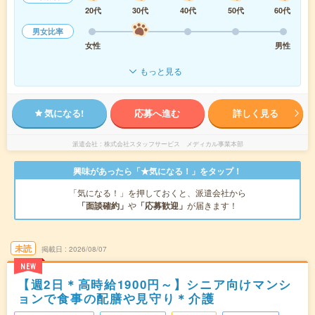
20代
30代
40代
50代
60代
男女比率
女性
男性
もっと見る
気になる!
応募へ進む
詳しく見る
派遣会社
株式会社スタッフサービス メディカル事業本部
興味があったら「★気になる！」をタップ！
「気になる！」を押しておくと、派遣会社から
「面談確約」
や
「応募歓迎」
が届きます！
未読
掲載日
2026/08/07
NEW
【週2日＊高時給1900円～】シニア向けマンシ
ョンで食事の配膳や見守り＊介護