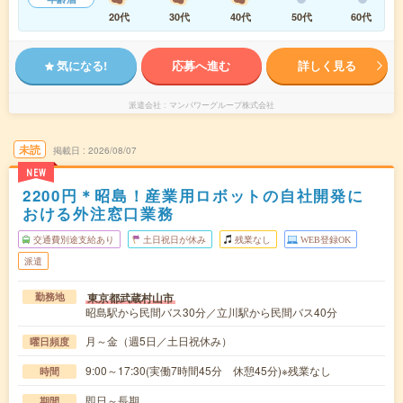
20代
30代
40代
50代
60代
気になる!
応募へ進む
詳しく見る
派遣会社
マンパワーグループ株式会社
未読
掲載日
2026/08/07
NEW
2200円＊昭島！産業用ロボットの自社開発に
おける外注窓口業務
交通費別途支給あり
土日祝日が休み
残業なし
WEB登録OK
派遣
東京都武蔵村山市
勤務地
昭島駅から民間バス30分／立川駅から民間バス40分
月～金（週5日／土日祝休み）
曜日頻度
9:00～17:30(実働7時間45分 休憩45分)※残業なし
時間
即日～長期
期間