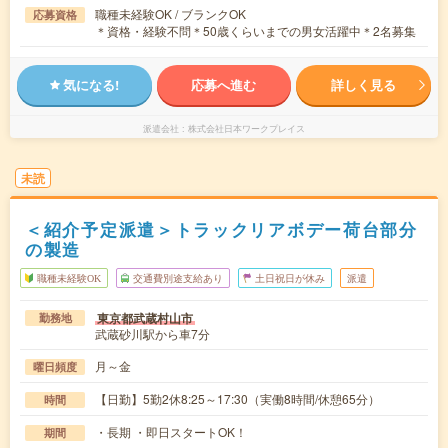
職種未経験OK / ブランクOK
応募資格
＊資格・経験不問＊50歳くらいまでの男女活躍中＊2名募集
気になる!
応募へ進む
詳しく見る
派遣会社
株式会社日本ワークプレイス
未読
＜紹介予定派遣＞トラックリアボデー荷台部分
の製造
職種未経験OK
交通費別途支給あり
土日祝日が休み
派遣
東京都武蔵村山市
勤務地
武蔵砂川駅から車7分
月～金
曜日頻度
【日勤】5勤2休8:25～17:30（実働8時間/休憩65分）
時間
・長期 ・即日スタートOK！
期間