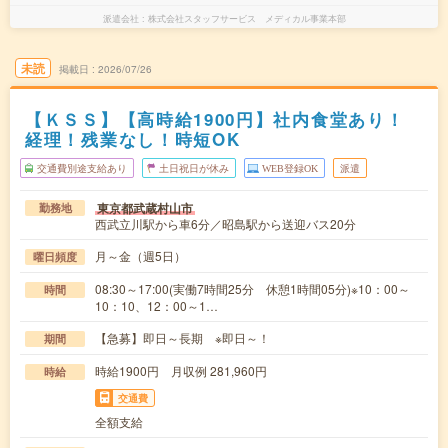
派遣会社
株式会社スタッフサービス メディカル事業本部
未読
掲載日
2026/07/26
【ＫＳＳ】【高時給1900円】社内食堂あり！
経理！残業なし！時短OK
交通費別途支給あり
土日祝日が休み
WEB登録OK
派遣
東京都武蔵村山市
勤務地
西武立川駅から車6分／昭島駅から送迎バス20分
月～金（週5日）
曜日頻度
08:30～17:00(実働7時間25分 休憩1時間05分)※10：00～
時間
10：10、12：00～1…
【急募】即日～長期 ※即日～！
期間
時給1900円 月収例 281,960円
時給
交通費
全額支給