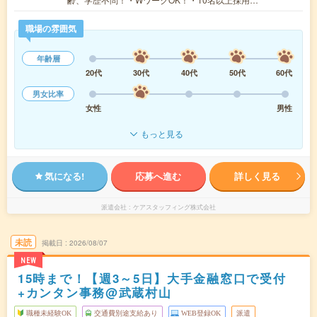
職場の雰囲気
年齢層
20代
30代
40代
50代
60代
男女比率
女性
男性
もっと見る
気になる!
応募へ進む
詳しく見る
派遣会社
ケアスタッフィング株式会社
未読
掲載日
2026/08/07
NEW
15時まで！【週3～5日】大手金融窓口で受付
+カンタン事務@武蔵村山
職種未経験OK
交通費別途支給あり
WEB登録OK
派遣