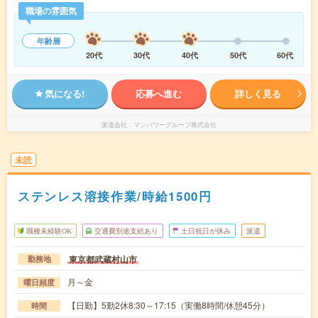
職場の雰囲気
年齢層
20代
30代
40代
50代
60代
気になる!
応募へ進む
詳しく見る
派遣会社
マンパワーグループ株式会社
未読
ステンレス溶接作業/時給1500円
職種未経験OK
交通費別途支給あり
土日祝日が休み
派遣
東京都武蔵村山市
勤務地
月～金
曜日頻度
【日勤】5勤2休8:30～17:15（実働8時間/休憩45分）
時間