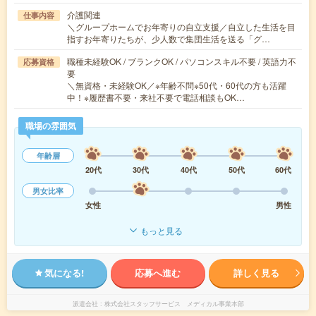
介護関連
仕事内容
＼グループホームでお年寄りの自立支援／自立した生活を目
指すお年寄りたちが、少人数で集団生活を送る「グ…
職種未経験OK / ブランクOK / パソコンスキル不要 / 英語力不
応募資格
要
＼無資格・未経験OK／※年齢不問※50代・60代の方も活躍
中！※履歴書不要・来社不要で電話相談もOK…
職場の雰囲気
年齢層
20代
30代
40代
50代
60代
男女比率
女性
男性
もっと見る
気になる!
応募へ進む
詳しく見る
派遣会社
株式会社スタッフサービス メディカル事業本部