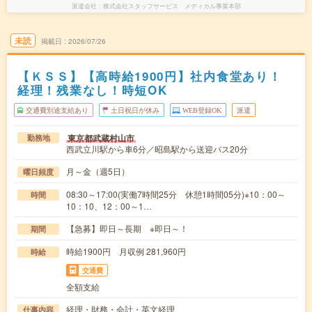
派遣会社
株式会社スタッフサービス メディカル事業本部
未読
掲載日
2026/07/26
【ＫＳＳ】【高時給1900円】社内食堂あり！
経理！残業なし！時短OK
交通費別途支給あり
土日祝日が休み
WEB登録OK
派遣
東京都武蔵村山市
勤務地
西武立川駅から車6分／昭島駅から送迎バス20分
月～金（週5日）
曜日頻度
08:30～17:00(実働7時間25分 休憩1時間05分)※10：00～
時間
10：10、12：00～1…
【急募】即日～長期 ※即日～！
期間
時給1900円 月収例 281,960円
時給
交通費
全額支給
経理・財務・会計・英文経理
仕事内容