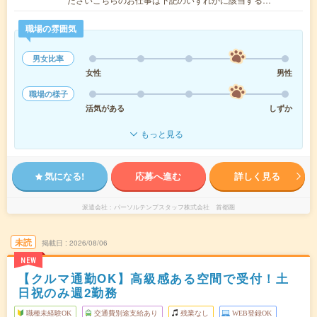
職場の雰囲気
男女比率
女性
男性
職場の様子
活気がある
しずか
もっと見る
気になる!
応募へ進む
詳しく見る
派遣会社
パーソルテンプスタッフ株式会社 首都圏
未読
掲載日
2026/08/06
NEW
【クルマ通勤OK】高級感ある空間で受付！土
日祝のみ週2勤務
職種未経験OK
交通費別途支給あり
残業なし
WEB登録OK