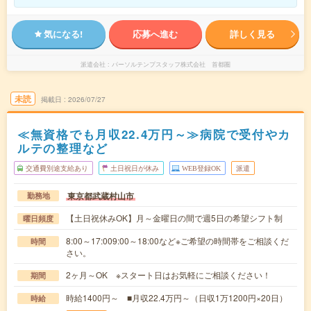
気になる!
応募へ進む
詳しく見る
派遣会社
パーソルテンプスタッフ株式会社 首都圏
未読
掲載日
2026/07/27
≪無資格でも月収22.4万円～≫病院で受付やカ
ルテの整理など
交通費別途支給あり
土日祝日が休み
WEB登録OK
派遣
東京都武蔵村山市
勤務地
【土日祝休みOK】月～金曜日の間で週5日の希望シフト制
曜日頻度
8:00～17:009:00～18:00など※ご希望の時間帯をご相談くだ
時間
さい。
2ヶ月～OK ※スタート日はお気軽にご相談ください！
期間
時給1400円～ ■月収22.4万円～（日収1万1200円×20日）
時給