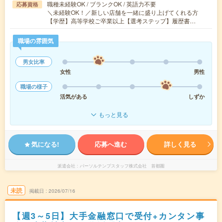
職種未経験OK / ブランクOK / 英語力不要
応募資格
＼未経験OK！／新しい店舗を一緒に盛り上げてくれる方
【学歴】高等学校ご卒業以上【選考ステップ】履歴書…
職場の雰囲気
男女比率
女性
男性
職場の様子
活気がある
しずか
もっと見る
気になる!
応募へ進む
詳しく見る
派遣会社
パーソルテンプスタッフ株式会社 首都圏
未読
掲載日
2026/07/16
【週3～5日】大手金融窓口で受付+カンタン事