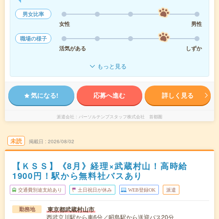
男女比率
女性
男性
職場の様子
活気がある
しずか
もっと見る
気になる!
応募へ進む
詳しく見る
派遣会社
パーソルテンプスタッフ株式会社 首都圏
未読
掲載日
2026/08/02
【ＫＳＳ】《8月》経理×武蔵村山！高時給
1900円！駅から無料社バスあり
交通費別途支給あり
土日祝日が休み
WEB登録OK
派遣
東京都武蔵村山市
勤務地
西武立川駅から車6分／昭島駅から送迎バス20分