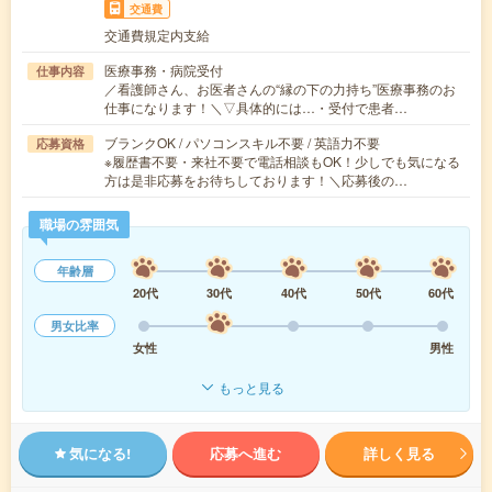
交通費
交通費規定内支給
医療事務・病院受付
仕事内容
／看護師さん、お医者さんの“縁の下の力持ち”医療事務のお
仕事になります！＼▽具体的には…・受付で患者…
ブランクOK / パソコンスキル不要 / 英語力不要
応募資格
※履歴書不要・来社不要で電話相談もOK！少しでも気になる
方は是非応募をお待ちしております！＼応募後の…
職場の雰囲気
年齢層
20代
30代
40代
50代
60代
男女比率
女性
男性
もっと見る
気になる!
応募へ進む
詳しく見る