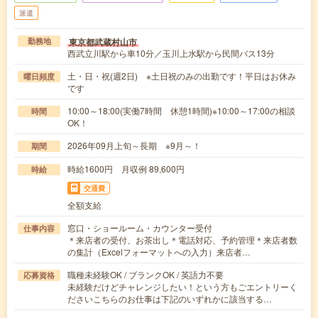
派遣
東京都武蔵村山市
勤務地
西武立川駅から車10分／玉川上水駅から民間バス13分
土・日・祝(週2日) ※土日祝のみの出勤です！平日はお休み
曜日頻度
です
10:00～18:00(実働7時間 休憩1時間)※10:00～17:00の相談
時間
OK！
2026年09月上旬～長期 ※9月～！
期間
時給1600円 月収例 89,600円
時給
交通費
全額支給
窓口・ショールーム・カウンター受付
仕事内容
＊来店者の受付、お茶出し＊電話対応、予約管理＊来店者数
の集計（Excelフォーマットへの入力）来店者…
職種未経験OK / ブランクOK / 英語力不要
応募資格
未経験だけどチャレンジしたい！という方もごエントリーく
ださいこちらのお仕事は下記のいずれかに該当する…