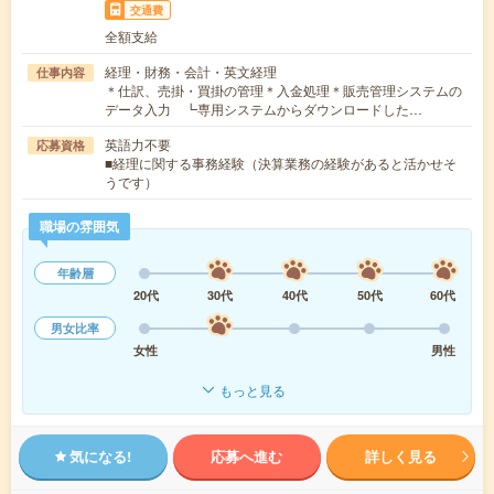
交通費
全額支給
経理・財務・会計・英文経理
仕事内容
＊仕訳、売掛・買掛の管理＊入金処理＊販売管理システムの
データ入力 ┗専用システムからダウンロードした…
英語力不要
応募資格
■経理に関する事務経験（決算業務の経験があると活かせそ
うです）
職場の雰囲気
年齢層
20代
30代
40代
50代
60代
男女比率
女性
男性
もっと見る
気になる!
応募へ進む
詳しく見る