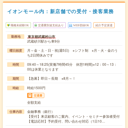
イオンモール内：新店舗での受付・接客業務
職種未経験OK
交通費別途支給あり
WEB登録OK
紹介予定派遣
東京都武蔵村山市
勤務地
武蔵砂川駅から車9分
月～金・土・日・祝(週5日) ※シフト制 ※月・火・金のう
曜日頻度
ち2日間休みです
09:40～18:25(実働7時間45分 休憩1時間)※12：00～13：
時間
00は休業となります
【急募】即日～長期 ※8月～！
期間
時給1500円
時給
交通費
全額支給
金融事務（銀行）
仕事内容
【受付】来店顧客のご案内、イベント・セミナー参加者受付
【電話応対】予約受付、問い合わせ対応（1日10…