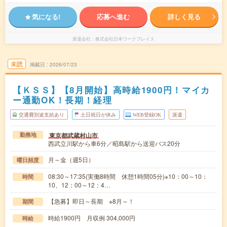
気になる!
応募へ進む
詳しく見る
派遣会社
株式会社日本ワークプレイス
未読
掲載日
2026/07/23
【ＫＳＳ】【8月開始】高時給1900円！マイカ
ー通勤OK！長期！経理
交通費別途支給あり
土日祝日が休み
WEB登録OK
派遣
東京都武蔵村山市
勤務地
西武立川駅から車6分／昭島駅から送迎バス20分
月～金（週5日）
曜日頻度
08:30～17:35(実働8時間 休憩1時間05分)※10：00～10：
時間
10、12：00～12：4…
【急募】即日～長期 ※8月～！
期間
時給1900円 月収例 304,000円
時給