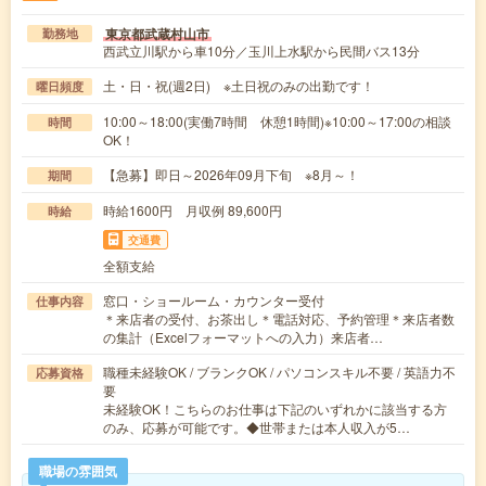
東京都武蔵村山市
勤務地
西武立川駅から車10分／玉川上水駅から民間バス13分
土・日・祝(週2日) ※土日祝のみの出勤です！
曜日頻度
10:00～18:00(実働7時間 休憩1時間)※10:00～17:00の相談
時間
OK！
【急募】即日～2026年09月下旬 ※8月～！
期間
時給1600円 月収例 89,600円
時給
交通費
全額支給
窓口・ショールーム・カウンター受付
仕事内容
＊来店者の受付、お茶出し＊電話対応、予約管理＊来店者数
の集計（Excelフォーマットへの入力）来店者…
職種未経験OK / ブランクOK / パソコンスキル不要 / 英語力不
応募資格
要
未経験OK！こちらのお仕事は下記のいずれかに該当する方
のみ、応募が可能です。◆世帯または本人収入が5…
職場の雰囲気