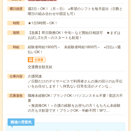
週2日～OK！（月～日） ※希望のシフトを毎月提出（日数と
曜日頻度
曜日の組み合わせや固定も可）
★1日5時間～OK！
時間
【急募】即日勤務OK！中旬～など開始日相談可 ★まずは
期間
お試し2カ月～のスタートも歓迎！
経験者時給1900円～ 未経験者時給1800円～ ※日払い/週
時給
払いOK！
交通費
交通費全額支給
介護関連
仕事内容
／日勤だけのデイサービスで利用者さんの身の回りのお手伝
いをお任せします！＼何気ない日常生活がメインな…
職種未経験OK / ブランクOK / パソコンスキル不要 / 英語力不
応募資格
要
＜無資格OK！＞介護の経験をお持ちの方！もちろん未経験
の方も大歓迎です！ブランクOK・年齢不問！Wワ…
職場の雰囲気