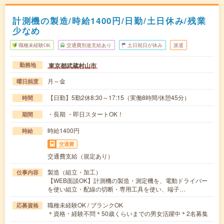
計測機の製造/時給1400円/日勤/土日休み/残業
少なめ
職種未経験OK
交通費別途支給あり
土日祝日が休み
派遣
東京都武蔵村山市
勤務地
月～金
曜日頻度
【日勤】5勤2休8:30～17:15（実働8時間/休憩45分）
時間
・長期 ・即日スタートOK！
期間
時給1400円
時給
交通費
交通費支給（規定あり）
製造（組立・加工）
仕事内容
【WEB面談OK】計測機の製造・測定機を、電動ドライバー
を使い組立・配線の切断・専用工具を使い、端子…
職種未経験OK / ブランクOK
応募資格
＊資格・経験不問＊50歳くらいまでの男女活躍中＊2名募集