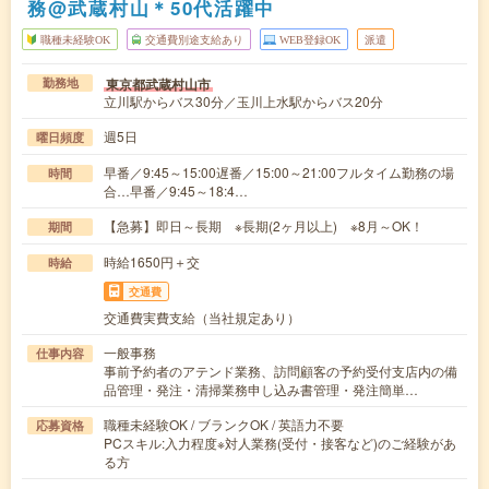
務@武蔵村山＊50代活躍中
職種未経験OK
交通費別途支給あり
WEB登録OK
派遣
東京都武蔵村山市
勤務地
立川駅からバス30分／玉川上水駅からバス20分
週5日
曜日頻度
早番／9:45～15:00遅番／15:00～21:00フルタイム勤務の場
時間
合…早番／9:45～18:4…
【急募】即日～長期 ※長期(2ヶ月以上) ※8月～OK！
期間
時給1650円＋交
時給
交通費
交通費実費支給（当社規定あり）
一般事務
仕事内容
事前予約者のアテンド業務、訪問顧客の予約受付支店内の備
品管理・発注・清掃業務申し込み書管理・発注簡単…
職種未経験OK / ブランクOK / 英語力不要
応募資格
PCスキル:入力程度※対人業務(受付・接客など)のご経験があ
る方