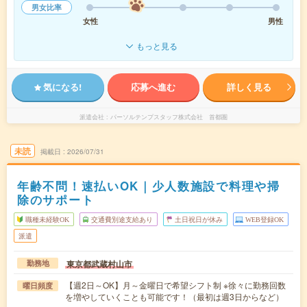
男女比率
女性
男性
もっと見る
気になる!
応募へ進む
詳しく見る
派遣会社
パーソルテンプスタッフ株式会社 首都圏
未読
掲載日
2026/07/31
年齢不問！速払いOK｜少人数施設で料理や掃
除のサポート
職種未経験OK
交通費別途支給あり
土日祝日が休み
WEB登録OK
派遣
東京都武蔵村山市
勤務地
【週2日～OK】月～金曜日で希望シフト制 ※徐々に勤務回数
曜日頻度
を増やしていくことも可能です！（最初は週3日からなど）