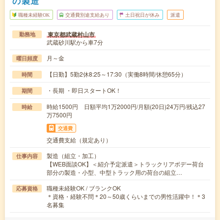
の製造
職種未経験OK
交通費別途支給あり
土日祝日が休み
派遣
東京都武蔵村山市
勤務地
武蔵砂川駅から車7分
月～金
曜日頻度
【日勤】5勤2休8:25～17:30（実働8時間/休憩65分）
時間
・長期 ・即日スタートOK！
期間
時給1500円 日額平均1万2000円/月額(20日)24万円/残込27
時給
万7500円
交通費
交通費支給（規定あり）
製造（組立・加工）
仕事内容
【WEB面談OK】＜紹介予定派遣＞トラックリアボデー荷台
部分の製造・小型、中型トラック用の荷台の組立…
職種未経験OK / ブランクOK
応募資格
＊資格・経験不問＊20～50歳くらいまでの男性活躍中！＊3
名募集