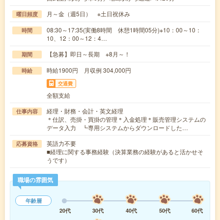
月～金（週5日） ※土日祝休み
曜日頻度
08:30～17:35(実働8時間 休憩1時間05分)※10：00～10：
時間
10、12：00～12：4…
【急募】即日～長期 ※8月～！
期間
時給1900円 月収例 304,000円
時給
交通費
全額支給
経理・財務・会計・英文経理
仕事内容
＊仕訳、売掛・買掛の管理＊入金処理＊販売管理システムの
データ入力 ┗専用システムからダウンロードした…
英語力不要
応募資格
■経理に関する事務経験（決算業務の経験があると活かせそ
うです）
職場の雰囲気
年齢層
20代
30代
40代
50代
60代