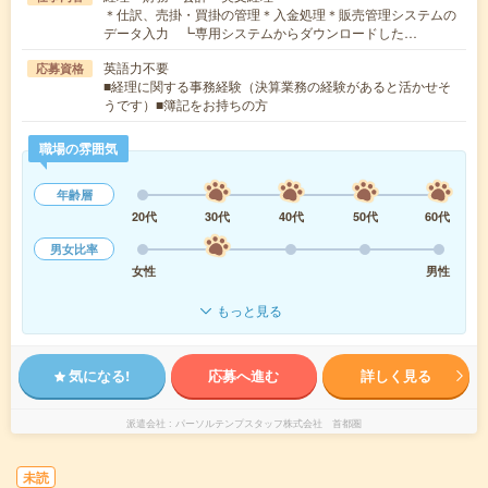
＊仕訳、売掛・買掛の管理＊入金処理＊販売管理システムの
データ入力 ┗専用システムからダウンロードした…
英語力不要
応募資格
■経理に関する事務経験（決算業務の経験があると活かせそ
うです）■簿記をお持ちの方
職場の雰囲気
年齢層
20代
30代
40代
50代
60代
男女比率
女性
男性
もっと見る
気になる!
応募へ進む
詳しく見る
派遣会社
パーソルテンプスタッフ株式会社 首都圏
未読