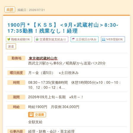
未読
掲載日
2026/07/21
1900円＊【ＫＳＳ】＜9月×武蔵村山＞8:30-
17:35勤務！残業なし！経理
職種未経験OK
交通費別途支給あり
土日祝日が休み
WEB登録OK
派遣
東京都武蔵村山市
勤務地
西武立川駅から車6分／昭島駅から送迎バス20分
月～金（週5日） ※土日祝休み
曜日頻度
08:30～17:35(実働8時間 休憩1時間05分)※10：00～10：
時間
10、12：00～12：4…
2026年09月上旬～長期 ※9月～！
期間
時給1900円 月収例 304,000円
時給
交通費
全額支給
経理・財務・会計・英文経理
仕事内容