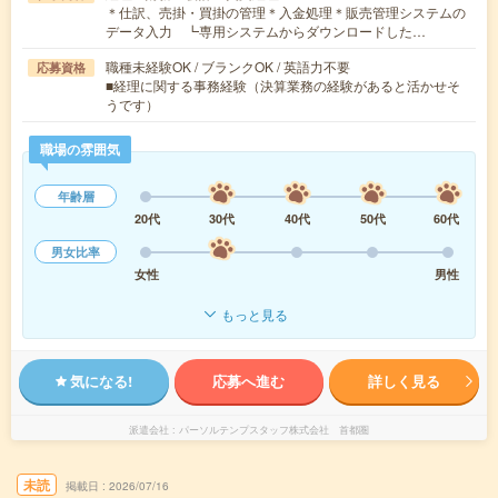
＊仕訳、売掛・買掛の管理＊入金処理＊販売管理システムの
データ入力 ┗専用システムからダウンロードした…
職種未経験OK / ブランクOK / 英語力不要
応募資格
■経理に関する事務経験（決算業務の経験があると活かせそ
うです）
職場の雰囲気
年齢層
20代
30代
40代
50代
60代
男女比率
女性
男性
もっと見る
気になる!
応募へ進む
詳しく見る
派遣会社
パーソルテンプスタッフ株式会社 首都圏
未読
掲載日
2026/07/16