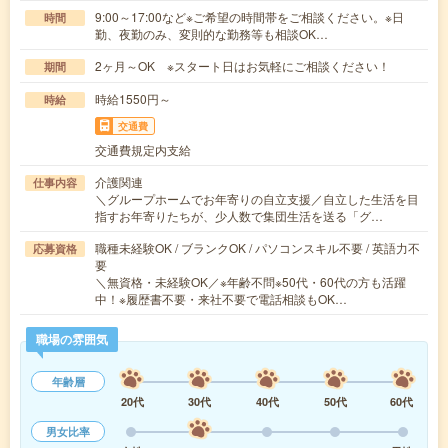
9:00～17:00など※ご希望の時間帯をご相談ください。※日
時間
勤、夜勤のみ、変則的な勤務等も相談OK…
2ヶ月～OK ※スタート日はお気軽にご相談ください！
期間
時給1550円～
時給
交通費
交通費規定内支給
介護関連
仕事内容
＼グループホームでお年寄りの自立支援／自立した生活を目
指すお年寄りたちが、少人数で集団生活を送る「グ…
職種未経験OK / ブランクOK / パソコンスキル不要 / 英語力不
応募資格
要
＼無資格・未経験OK／※年齢不問※50代・60代の方も活躍
中！※履歴書不要・来社不要で電話相談もOK…
職場の雰囲気
年齢層
20代
30代
40代
50代
60代
男女比率