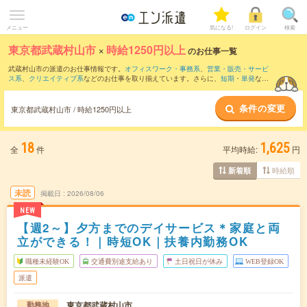
メニュー
気になる!
ログイン
検索
東京都武蔵村山市
×
時給1250円以上
のお仕事一覧
武蔵村山市の派遣のお仕事情報です。
オフィスワーク・事務系
、
営業・販売・サービ
ス系
、
クリエイティブ系
などのお仕事を取り揃えています。さらに、
短期
・
単発
など
の期間や、
職種未経験OK
などのこだわり条件で絞り込んでいただけます。
条件の変更
東京都武蔵村山市 / 時給1250円以上
18
1,625
全
件
平均時給:
円
時給順
新着順
未読
掲載日
2026/08/06
NEW
【週2～】夕方までのデイサービス＊家庭と両
立ができる！｜時短OK｜扶養内勤務OK
職種未経験OK
交通費別途支給あり
土日祝日が休み
WEB登録OK
派遣
東京都武蔵村山市
勤務地