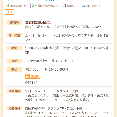
職種未経験OK
交通費別途支給あり
残業なし
WEB登録OK
派遣
東京都武蔵村山市
勤務地
西武立川駅から車10分／玉川上水駅から民間バス13分
土・日・祝(週2日) ※土日祝のみの出勤です！平日はお休み
曜日頻度
です
10:00～17:00(実働6時間 休憩1時間)※10:00～18:00の相談
時間
OK！
2026年09月上旬～長期 ※9月～！
期間
時給1600円 月収例 76,800円
時給
交通費
全額支給
窓口・ショールーム・カウンター受付
仕事内容
＊来店者の受付、お茶出し＊電話対応、予約管理＊来店者数
の集計（Excelフォーマットへの入力）来店者…
職種未経験OK / ブランクOK / 英語力不要
応募資格
未経験だけどチャレンジしたい！という方もごエントリーく
ださいこちらのお仕事は下記のいずれかに該当する…