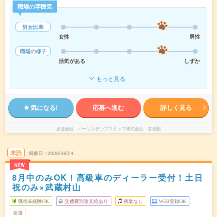
職場の雰囲気
男女比率
女性
男性
職場の様子
活気がある
しずか
もっと見る
気になる!
応募へ進む
詳しく見る
派遣会社
パーソルテンプスタッフ株式会社 首都圏
未読
掲載日
2026/08/04
NEW
8月中のみOK！高級車のディーラー受付！土日
祝のみ×武蔵村山
職種未経験OK
交通費別途支給あり
残業なし
WEB登録OK
派遣