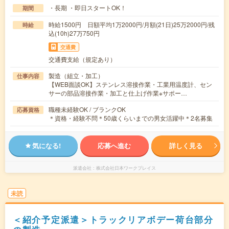
・長期 ・即日スタートOK！
期間
時給1500円 日額平均1万2000円/月額(21日)25万2000円/残
時給
込(10h)27万750円
交通費
交通費支給（規定あり）
製造（組立・加工）
仕事内容
【WEB面談OK】ステンレス溶接作業・工業用温度計、セン
サーの部品溶接作業・加工と仕上げ作業※サポー…
職種未経験OK / ブランクOK
応募資格
＊資格・経験不問＊50歳くらいまでの男女活躍中＊2名募集
気になる!
応募へ進む
詳しく見る
派遣会社
株式会社日本ワークプレイス
未読
＜紹介予定派遣＞トラックリアボデー荷台部分