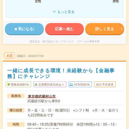
女性
男性
もっと見る
気になる!
応募へ進む
詳しく見る
派遣会社
株式会社スタッフサービス メディカル事業本部
未読
掲載日
2026/07/30
一緒に成長できる環境！未経験から【金融事
務】にチャレンジ
職種未経験OK
交通費別途支給あり
WEB登録OK
紹介予定派遣
東京都武蔵村山市
勤務地
武蔵砂川駅から車9分
月～金・土・日・祝(週5日) ※シフト制 ※月・火・金のう
曜日頻度
ち2日間休みです
09:40～18:25(実働7時間45分 休憩1時間)※12：00～13：
時間
00は休業となります