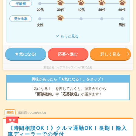
年齢層
20代
30代
40代
50代
60代
男女比率
女性
男性
もっと見る
気になる!
応募へ進む
詳しく見る
派遣会社
ケアスタッフィング株式会社
興味があったら「★気になる！」をタップ！
「気になる！」を押しておくと、派遣会社から
「面談確約」
や
「応募歓迎」
が届きます！
未読
掲載日
2026/08/06
NEW
《時間相談OK！》クルマ通勤OK！長期！輸入
車ディーラーでの受付