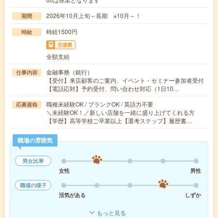
2026年10月上旬～長期 ※10月～！
期間
時給1500円
時給
交通費
全額支給
金融事務（銀行）
仕事内容
【受付】来店顧客のご案内、イベント・セミナー参加者受付
【電話応対】予約受付、問い合わせ対応（1日10…
職種未経験OK / ブランクOK / 英語力不要
応募資格
＼未経験OK！／新しい店舗を一緒に盛り上げてくれる方
【学歴】高等学校ご卒業以上【選考ステップ】履歴書…
職場の雰囲気
男女比率
女性
男性
職場の様子
活気がある
しずか
もっと見る