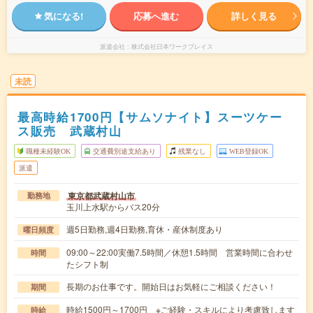
気になる!
応募へ進む
詳しく見る
派遣会社
株式会社日本ワークプレイス
未読
最高時給1700円【サムソナイト】スーツケー
ス販売 武蔵村山
職種未経験OK
交通費別途支給あり
残業なし
WEB登録OK
派遣
東京都武蔵村山市
勤務地
玉川上水駅からバス20分
週5日勤務,週4日勤務,育休・産休制度あり
曜日頻度
09:00～22:00実働7.5時間／休憩1.5時間 営業時間に合わせ
時間
たシフト制
長期のお仕事です。開始日はお気軽にご相談ください！
期間
時給1500円～1700円 ※ご経験・スキルにより考慮致します
時給