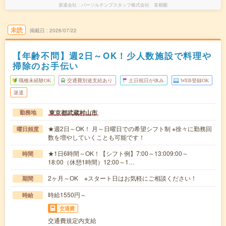
派遣会社
パーソルテンプスタッフ株式会社 首都圏
未読
掲載日
2026/07/22
【年齢不問】週2日～OK！少人数施設で料理や
掃除のお手伝い
職種未経験OK
交通費別途支給あり
土日祝日が休み
WEB登録OK
派遣
東京都武蔵村山市
勤務地
★週2日～OK！ 月～日曜日での希望シフト制 ※徐々に勤務回
曜日頻度
数を増やしていくことも可能です！
★1日6時間～OK！【シフト例】7:00～13:009:00～
時間
18:00（休憩1時間）12:00～1…
2ヶ月～OK ※スタート日はお気軽にご相談ください！
期間
時給1550円～
時給
交通費
交通費規定内支給