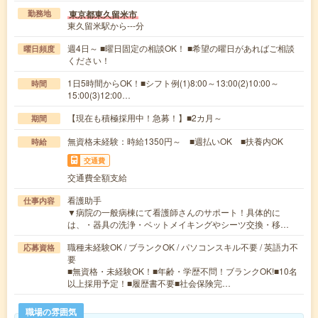
東京都東久留米市
勤務地
東久留米駅から---分
週4日～ ■曜日固定の相談OK！ ■希望の曜日があればご相談
曜日頻度
ください！
1日5時間からOK！■シフト例(1)8:00～13:00(2)10:00～
時間
15:00(3)12:00…
【現在も積極採用中！急募！】■2カ月～
期間
無資格未経験：時給1350円～ ■週払いOK ■扶養内OK
時給
交通費
交通費全額支給
看護助手
仕事内容
▼病院の一般病棟にて看護師さんのサポート！具体的に
は、・器具の洗浄・ベットメイキングやシーツ交換・移…
職種未経験OK / ブランクOK / パソコンスキル不要 / 英語力不
応募資格
要
■無資格・未経験OK！■年齢・学歴不問！ブランクOK!■10名
以上採用予定！■履歴書不要■社会保険完…
職場の雰囲気