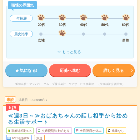
職場の雰囲気
年齢層
20代
30代
40代
50代
60代
男女比率
女性
男性
もっと見る
気になる!
応募へ進む
詳しく見る
派遣会社
マンパワーグループ株式会社 ケアサービス事業部 （医療福祉介護関連）
未読
掲載日
2026/08/07
NEW
≪週3日～≫おばあちゃんの話し相手から始め
る生活サポート
職種未経験OK
交通費別途支給あり
土日祝日が休み
残業なし
WEB登録OK
派遣