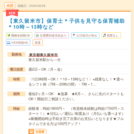
未読
掲載日
2026/08/08
NEW
【東久留米市】保育士＊子供を見守る保育補助
＊10時～13時など
職種未経験OK
交通費別途支給あり
土日祝日が休み
残業なし
WEB登録OK
派遣
東京都東久留米市
勤務地
東久留米駅から---分
週2日～OK（月～金）
曜日頻度
〈1日3時間～OK！＊10～13時など！〉※残業なし！▼選べ
時間
るシフト例（7時～20時の間）・7時～1…
最短2ヶ月～OK ★急募 ★8月～、さらに先のスタートも
期間
OK！開始日ご相談ください。
経験者：時給1800円～ （有資格未経験は時給1700円～ス
時給
タート！）★日払い／週払い制度あり（月払いも選べます）
※稼働開始時は手続き完了次第のお支払いとなります★フル
タイムできる方は100円アップ！
交通費