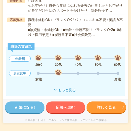
介護関連
仕事内容
≪お年寄りも自分も笑顔になれる介護の仕事！≫＊お年寄り
が昼間だけ生活のサポートを受けたり、気分転換で…
職種未経験OK / ブランクOK / パソコンスキル不要 / 英語力不
応募資格
要
■無資格・未経験OK！■年齢・学歴不問！ブランクOK!■10名
以上採用予定！■履歴書不要■社会保険完…
職場の雰囲気
年齢層
20代
30代
40代
50代
60代
男女比率
女性
男性
もっと見る
気になる!
応募へ進む
詳しく見る
派遣会社
日研トータルソーシング株式会社 メディカルケア事業部