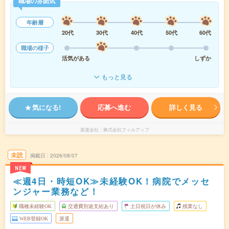
職場の雰囲気
年齢層
20代
30代
40代
50代
60代
職場の様子
活気がある
しずか
もっと見る
気になる!
応募へ進む
詳しく見る
派遣会社
株式会社フィルアップ
未読
掲載日
2026/08/07
NEW
≪週4日・時短OK≫未経験OK！病院でメッセ
ンジャー業務など！
職種未経験OK
交通費別途支給あり
土日祝日が休み
残業なし
WEB登録OK
派遣