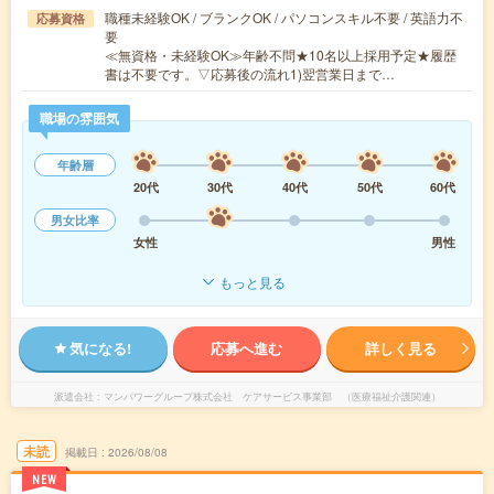
職種未経験OK / ブランクOK / パソコンスキル不要 / 英語力不
応募資格
要
≪無資格・未経験OK≫年齢不問★10名以上採用予定★履歴
書は不要です。▽応募後の流れ1)翌営業日まで…
職場の雰囲気
年齢層
20代
30代
40代
50代
60代
男女比率
女性
男性
もっと見る
気になる!
応募へ進む
詳しく見る
派遣会社
マンパワーグループ株式会社 ケアサービス事業部 （医療福祉介護関連）
未読
掲載日
2026/08/08
NEW