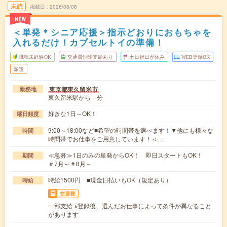
未読
掲載日
2026/08/08
NEW
＜単発＊シニア応援＞指示どおりにおもちゃを
入れるだけ！カプセルトイの準備！
職種未経験OK
交通費別途支給あり
土日祝日が休み
WEB登録OK
派遣
東京都東久留米市
勤務地
東久留米駅から---分
好きな1日～OK！
曜日頻度
9:00～18:00など■希望の時間帯を選べます！▼他にも様々な
時間
時間帯でお仕事をご用意しています！＜…
≪急募≫1日のみの単発からOK！ 即日スタートもOK！
期間
＃7月～＃8月～
時給1500円 ■現金日払いもOK（規定あり）
時給
交通費
一部支給 ※登録後、選んだお仕事によって条件が異なること
があります