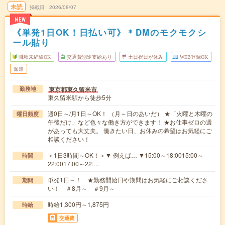
未読
掲載日
2026/08/07
NEW
《単発1日OK！日払い可》＊DMのモクモクシ
ール貼り
職種未経験OK
交通費別途支給あり
土日祝日が休み
WEB登録OK
派遣
東京都東久留米市
勤務地
東久留米駅から徒歩5分
週0日～/月1日～OK！ （月～日のあいだ） ★「火曜と木曜の
曜日頻度
午後だけ」など色々な働き方ができます！ ★お仕事ゼロの週
があっても大丈夫。 働きたい日、お休みの希望はお気軽にご
相談ください！
＜1日3時間～OK！＞▼ 例えば… ▼15:00～18:0015:00～
時間
22:0017:00～22:…
単発1日～！ ★勤務開始日や期間はお気軽にご相談くださ
期間
い！ ＃8月～ ＃9月～
時給1,300円～1,875円
時給
交通費