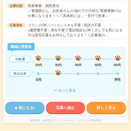
医療事務・病院受付
仕事内容
／看護師さん、お医者さんの“縁の下の力持ち”医療事務のお
仕事になります！＼▽具体的には…・受付で患者…
ブランクOK / パソコンスキル不要 / 英語力不要
応募資格
※履歴書不要・来社不要で電話相談もOK！少しでも気になる
方は是非応募をお待ちしております！＼応募後の…
職場の雰囲気
年齢層
20代
30代
40代
50代
60代
男女比率
女性
男性
もっと見る
気になる!
応募へ進む
詳しく見る
派遣会社
株式会社スタッフサービス メディカル事業本部