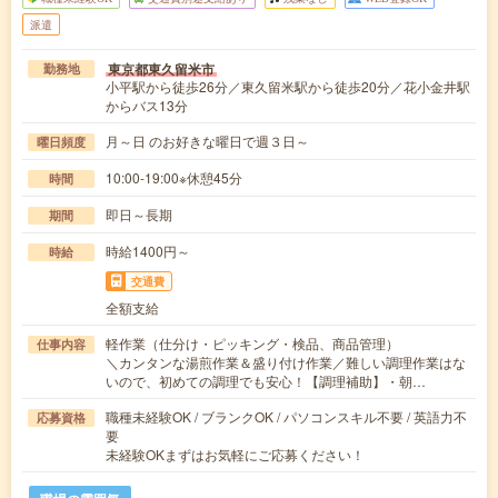
派遣
東京都東久留米市
勤務地
小平駅から徒歩26分／東久留米駅から徒歩20分／花小金井駅
からバス13分
月～日 のお好きな曜日で週３日～
曜日頻度
10:00-19:00※休憩45分
時間
即日～長期
期間
時給1400円～
時給
交通費
全額支給
軽作業（仕分け・ピッキング・検品、商品管理）
仕事内容
＼カンタンな湯煎作業＆盛り付け作業／難しい調理作業はな
いので、初めての調理でも安心！【調理補助】・朝…
職種未経験OK / ブランクOK / パソコンスキル不要 / 英語力不
応募資格
要
未経験OKまずはお気軽にご応募ください！