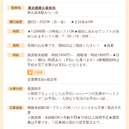
東京都東久留米市
勤務地
東久留米駅から---分
週2日～5日OK（月～金） ★土日休みOK
曜日頻度
★1日6時間～の時短シフトOK★都合に合わせてシフトが決
時間
められますシフト例：7：00～16：009：…
長期のお仕事です。開始日はご相談ください！ ★急募
期間
無資格未経験：時給1600円～ 経験者：時給1800円～★日
時給
払い／週払い制度あり（月払いも選べます）※稼働開始時は
手続き完了次第のお支払いとなります。
交通費
交通費支給※規定有
看護助手
仕事内容
≪病院でちょっとしたお手伝い≫○シーツの交換やベッドメ
イキング〇お手洗い・入浴など生活のお手伝い○診…
職種未経験OK / ブランクOK / パソコンスキル不要 / 英語力不
応募資格
要
≪無資格・未経験OK≫年齢不問★10名以上採用予定★履歴
書は不要です。▽応募後の流れ1)翌営業日まで…