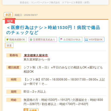
派遣会社
マンパワーグループ株式会社 ケアサービス事業部（保育）
未読
掲載日
2026/08/07
NEW
＜医療行為はナシ＞時給1530円！病院で備品
のチェックなど
職種未経験OK
交通費別途支給あり
土日祝日が休み
WEB登録OK
派遣
東京都東久留米市
勤務地
東久留米駅から---分
シフト制（月～日） ※平日のみなどの相談もOK ※週3なども
曜日頻度
相談OK
【シフト例】07:00～16:0009:00～18:0017:00～09:00※ 上記
時間
は一例です！そ…
即日～2ヶ月以上
期間
無資格の方：時給1530円～1912円 / 介護福祉士：時給1830
時給
円～2287円 / 初任者以上：時給1730円～2162円
交通費