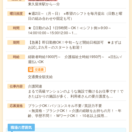
東久留米駅から---分
★週2日～（月～日） ※希望のシフトを毎月提出（日数と曜
曜日頻度
日の組み合わせや固定も可）
★【日勤のみ】1日5時間～OK！≪シフト例≫9:00～
時間
14:0010:00～15:0012:00～1…
【急募】即日勤務OK！中旬～など開始日相談可 ★まずは
期間
お試し2カ月～のスタートも歓迎！
経験者時給1900円～ 介護福祉士時給1950円～ ※日払い/
時給
週払いOK
交通費
交通費全額支給
介護関連
仕事内容
まるで高級マンションのような施設で働けるお仕事です！で
きたばかりの施設が多く、利用者さんの要介護度も…
ブランクOK / パソコンスキル不要 / 英語力不要
応募資格
＜無資格・ブランクOK！＞介護の経験をお持ちの方！・年
齢、学歴不問！・WワークOK！・10名以上採用…
職場の雰囲気