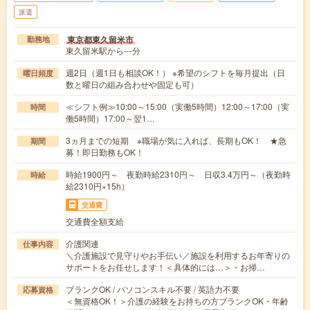
派遣
東京都東久留米市
勤務地
東久留米駅から---分
週2日（週1日も相談OK！） ※希望のシフトを毎月提出（日
曜日頻度
数と曜日の組み合わせや固定も可）
≪シフト例≫10:00～15:00（実働5時間）12:00～17:00（実
時間
働5時間）17:00～翌1…
3ヵ月までの短期 ※職場が気に入れば、長期もOK！ ★急
期間
募！即日勤務もOK！
時給1900円～ 夜勤時給2310円～ 日収3.4万円～（夜勤時
時給
給2310円×15h）
交通費
交通費全額支給
介護関連
仕事内容
＼介護施設で見守りやお手伝い／施設を利用するお年寄りの
サポートをお任せします！＜具体的には…＞・お掃…
ブランクOK / パソコンスキル不要 / 英語力不要
応募資格
＜無資格OK！＞介護の経験をお持ちの方ブランクOK・年齢