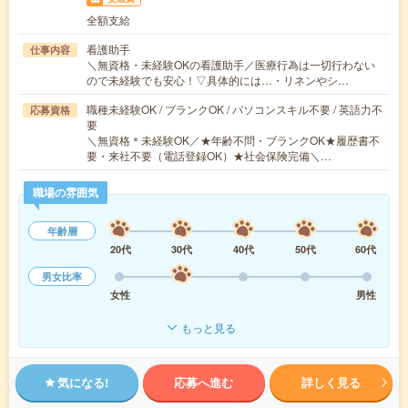
全額支給
看護助手
仕事内容
＼無資格・未経験OKの看護助手／医療行為は一切行わない
ので未経験でも安心！▽具体的には…・リネンやシ…
職種未経験OK / ブランクOK / パソコンスキル不要 / 英語力不
応募資格
要
＼無資格＊未経験OK／★年齢不問・ブランクOK★履歴書不
要・来社不要（電話登録OK）★社会保険完備＼…
職場の雰囲気
年齢層
20代
30代
40代
50代
60代
男女比率
女性
男性
もっと見る
気になる!
応募へ進む
詳しく見る