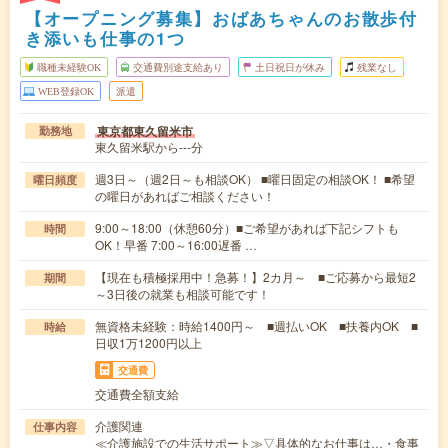
【オープニング募集】おばあちゃんのお散歩付
き添いも仕事の1つ
職種未経験OK
交通費別途支給あり
土日祝日が休み
残業なし
WEB登録OK
派遣
東京都東久留米市
勤務地
東久留米駅から---分
週3日～（週2日～も相談OK） ■曜日固定の相談OK！ ■希望
曜日頻度
の曜日があればご相談ください！
9:00～18:00（休憩60分）■ご希望があれば下記シフトも
時間
OK！早番 7:00～16:00遅番 …
【現在も積極採用中！急募！】2カ月～ ■ご応募から最短2
期間
～3日後の就業も相談可能です！
無資格未経験：時給1400円～ ■週払いOK ■扶養内OK ■
時給
日収1万1200円以上
交通費
交通費全額支給
介護関連
仕事内容
≪介護施設での生活サポート≫▽具体的なお仕事は…・食事