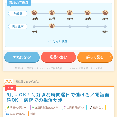
職場の雰囲気
年齢層
20代
30代
40代
50代
60代
男女比率
女性
男性
もっと見る
気になる!
応募へ進む
詳しく見る
派遣会社
日研トータルソーシング株式会社 メディカルケア事業部 ナース派遣
未読
掲載日
2026/08/07
NEW
8月～OK！＼好きな時間曜日で働ける／電話面
談OK！病院での生活サポ
職種未経験OK
交通費別途支給あり
土日祝日が休み
残業なし
WEB登録OK
派遣