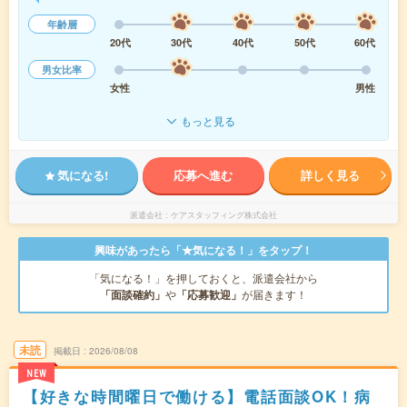
年齢層
20代
30代
40代
50代
60代
男女比率
女性
男性
もっと見る
気になる!
応募へ進む
詳しく見る
派遣会社
ケアスタッフィング株式会社
興味があったら「★気になる！」をタップ！
「気になる！」を押しておくと、派遣会社から
「面談確約」
や
「応募歓迎」
が届きます！
未読
掲載日
2026/08/08
NEW
【好きな時間曜日で働ける】電話面談OK！病