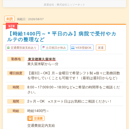
派遣会社
株式会社ニッソーネット
未読
掲載日
2026/08/07
NEW
【時給1400円～＊平日のみ】病院で受付やカ
ルテの整理など
交通費別途支給あり
土日祝日が休み
WEB登録OK
派遣
東京都東久留米市
勤務地
東久留米駅から---分
【週3日～OK】月～金曜日で希望シフト制 ※徐々に勤務回数
曜日頻度
を増やしていくことも可能です！（最初は週3日からなど）
8:00～17:009:00～18:00など※ご希望の時間帯をご相談くだ
時間
さい。
2ヶ月～OK ※スタート日はお気軽にご相談ください！
期間
時給1400円～
時給
交通費
交通費規定内支給