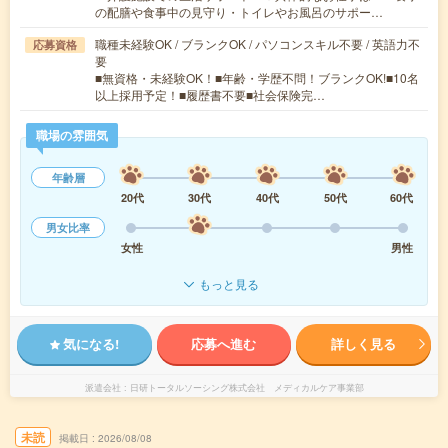
の配膳や食事中の見守り・トイレやお風呂のサポー…
職種未経験OK / ブランクOK / パソコンスキル不要 / 英語力不
応募資格
要
■無資格・未経験OK！■年齢・学歴不問！ブランクOK!■10名
以上採用予定！■履歴書不要■社会保険完…
職場の雰囲気
年齢層
20代
30代
40代
50代
60代
男女比率
女性
男性
もっと見る
気になる!
応募へ進む
詳しく見る
派遣会社
日研トータルソーシング株式会社 メディカルケア事業部
未読
掲載日
2026/08/08