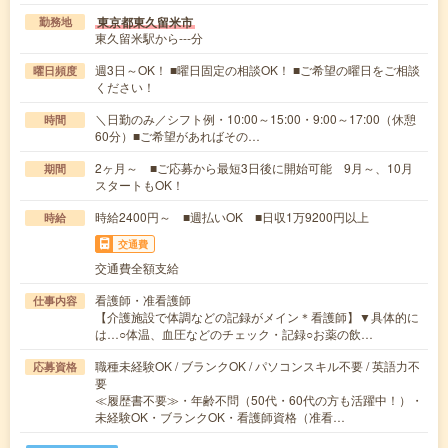
東京都東久留米市
勤務地
東久留米駅から---分
週3日～OK！ ■曜日固定の相談OK！ ■ご希望の曜日をご相談
曜日頻度
ください！
＼日勤のみ／シフト例・10:00～15:00・9:00～17:00（休憩
時間
60分）■ご希望があればその…
2ヶ月～ ■ご応募から最短3日後に開始可能 9月～、10月
期間
スタートもOK！
時給2400円～ ■週払いOK ■日収1万9200円以上
時給
交通費
交通費全額支給
看護師・准看護師
仕事内容
【介護施設で体調などの記録がメイン＊看護師】▼具体的に
は…○体温、血圧などのチェック・記録○お薬の飲…
職種未経験OK / ブランクOK / パソコンスキル不要 / 英語力不
応募資格
要
≪履歴書不要≫・年齢不問（50代・60代の方も活躍中！）・
未経験OK・ブランクOK・看護師資格（准看…