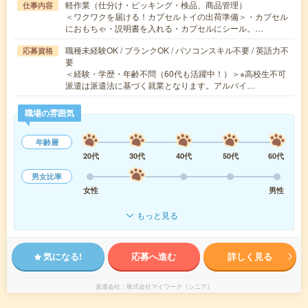
軽作業（仕分け・ピッキング・検品、商品管理）
仕事内容
＜ワクワクを届ける！カプセルトイの出荷準備＞・カプセル
におもちゃ・説明書を入れる・カプセルにシール。…
職種未経験OK / ブランクOK / パソコンスキル不要 / 英語力不
応募資格
要
＜経験・学歴・年齢不問（60代も活躍中！）＞※高校生不可
派遣は派遣法に基づく就業となります。アルバイ…
職場の雰囲気
年齢層
20代
30代
40代
50代
60代
男女比率
女性
男性
もっと見る
気になる!
応募へ進む
詳しく見る
派遣会社
株式会社マイワーク（シニア）