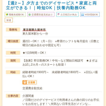
【週2～】夕方までのデイサービス＊家庭と両
立ができる！｜時短OK｜扶養内勤務OK
職種未経験OK
交通費別途支給あり
土日祝日が休み
WEB登録OK
派遣
東京都東久留米市
勤務地
東久留米駅から---分
週2日～OK！（月～日） ※希望のシフトを毎月提出（日数と
曜日頻度
曜日の組み合わせや固定も可）
★1日5時間～OK！
時間
【急募】即日勤務OK！中旬～など開始日相談可 ★まずは
期間
お試し2カ月～のスタートも歓迎！
経験者時給1900円～ 未経験者時給1800円～ ※日払い/週
時給
払いOK！
交通費
交通費全額支給
介護関連
仕事内容
／日勤だけのデイサービスで利用者さんの身の回りのお手伝
いをお任せします！＼何気ない日常生活がメインな…