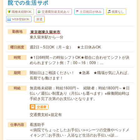
院での生活サポ
職種未経験OK
交通費別途支給あり
土日祝日が休み
残業なし
WEB登録OK
派遣
東京都東久留米市
勤務地
東久留米駅から---分
週2日～5日OK（月～金） ★土日休みOK
曜日頻度
★1日6時間～の時短シフトOK★都合に合わせてシフトが決
時間
められますシフト例：7：00～16：009：…
開始日はご相談ください！ ★急募 ★職場が気に入れば、
期間
長期でも働けます！
無資格未経験：時給1600円～ 経験者：時給1800円～★日
時給
払い／週払い制度あり（月払いも選べます）※稼働開始時は
手続き完了次第のお支払いとなります。
交通費
交通費支給※規定有
看護助手
仕事内容
≪病院でちょっとしたお手伝い≫○シーツの交換やベッドメ
イキング〇お手洗い・入浴など生活のお手伝い○診…