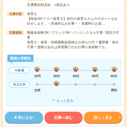
交通費全額支給 ※規定あり
保育士
仕事内容
【時短OK!フリー保育士】担任の保育士さんのサポートをお
任せします。～具体的なお仕事～・登園時のお迎…
職種未経験OK / ブランクOK / パソコンスキル不要 / 英語力不
応募資格
要
保育士・保母・幼稚園教諭資格をお持ちの方＊履歴書・来社
不要＊資格があれば保育園でのお仕事が未経験でも…
職場の雰囲気
年齢層
20代
30代
40代
50代
60代
男女比率
女性
男性
もっと見る
気になる!
応募へ進む
詳しく見る