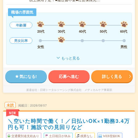
職場の雰囲気
年齢層
20代
30代
40代
50代
60代
男女比率
女性
男性
もっと見る
気になる!
応募へ進む
詳しく見る
派遣会社
日研トータルソーシング株式会社 メディカルケア事業部
未読
掲載日
2026/08/07
NEW
＼空いた時間で働く！／日払いOK×1勤務3.4万
円も可！施設での見回りなど
交通費別途支給あり
土日祝日が休み
残業なし
WEB登録OK