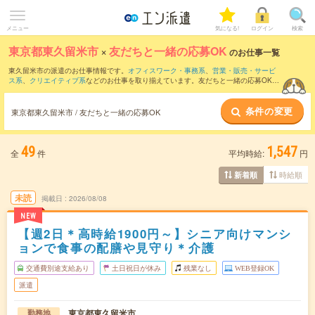
メニュー
気になる!
ログイン
検索
東京都東久留米市
×
友だちと一緒の応募OK
のお仕事一覧
東久留米市の派遣のお仕事情報です。
オフィスワーク・事務系
、
営業・販売・サービ
ス系
、
クリエイティブ系
などのお仕事を取り揃えています。友だちと一緒の応募OKの
条件の他に、
交通費別途支給あり
、
職種未経験OK
、
残業なし
などのこだわり条件も取
り揃えています。
条件の変更
東京都東久留米市 / 友だちと一緒の応募OK
49
1,547
全
件
平均時給:
円
時給順
新着順
未読
掲載日
2026/08/08
NEW
【週2日＊高時給1900円～】シニア向けマンシ
ョンで食事の配膳や見守り＊介護
交通費別途支給あり
土日祝日が休み
残業なし
WEB登録OK
派遣
東京都東久留米市
勤務地