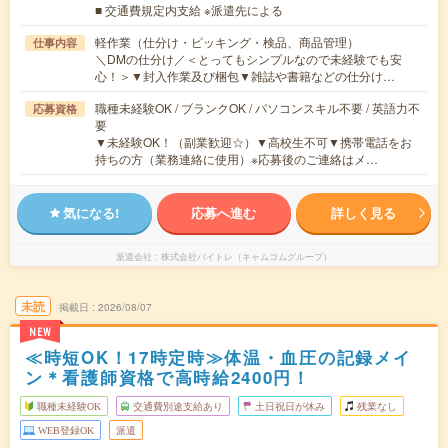
■ 交通費規定内支給 ※派遣先による
軽作業（仕分け・ピッキング・検品、商品管理）
仕事内容
＼DMの仕分け／＜とってもシンプルなので未経験でも安
心！＞▼封入作業及び梱包▼雑誌や書籍などの仕分け…
職種未経験OK / ブランクOK / パソコンスキル不要 / 英語力不
応募資格
要
▼未経験OK！（副業歓迎☆）▼高校生不可▼携帯電話をお
持ちの方（業務連絡に使用）※応募後のご連絡はメ…
気になる!
応募へ進む
詳しく見る
派遣会社
株式会社バイトレ（キャムコムグループ）
未読
掲載日
2026/08/07
NEW
≪時短OK！17時定時≫体温・血圧の記録メイ
ン＊看護師資格で高時給2400円！
職種未経験OK
交通費別途支給あり
土日祝日が休み
残業なし
WEB登録OK
派遣