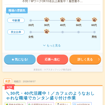
不問！WワークOK10名以上募集中！履歴書不…
職場の雰囲気
年齢層
20代
30代
40代
50代
60代
男女比率
女性
男性
もっと見る
気になる!
応募へ進む
詳しく見る
派遣会社
ケアスタッフィング株式会社
未読
掲載日
2026/08/07
NEW
＼30代・40代活躍中！／カフェのようなおし
ゃれな職場でカンタン盛り付け作業
職種未経験OK
交通費別途支給あり
残業なし
WEB登録OK