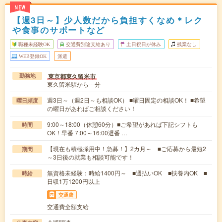
NEW
【週3日～】少人数だから負担すくなめ＊レク
や食事のサポートなど
職種未経験OK
交通費別途支給あり
土日祝日が休み
残業なし
WEB登録OK
派遣
東京都東久留米市
勤務地
東久留米駅から---分
週3日～（週2日～も相談OK） ■曜日固定の相談OK！ ■希望
曜日頻度
の曜日があればご相談ください！
9:00～18:00（休憩60分）■ご希望があれば下記シフトも
時間
OK！早番 7:00～16:00遅番 …
【現在も積極採用中！急募！】2カ月～ ■ご応募から最短2
期間
～3日後の就業も相談可能です！
無資格未経験：時給1400円～ ■週払いOK ■扶養内OK ■
時給
日収1万1200円以上
交通費
交通費全額支給