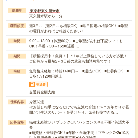
東京都東久留米市
勤務地
東久留米駅から---分
週3日～（週2日～も相談OK） ■曜日固定の相談OK！ ■希望
曜日頻度
の曜日があればご相談ください！
9:00～18:00（休憩60分）■ご希望があれば下記シフトも
時間
OK！早番 7:00～16:00遅番 …
【積極採用中！急募！】＊1年以上勤務している方が多数！
期間
ご応募から最短2～3日後の就業も相談可能です！
無資格未経験：時給1400円～ ■週払いOK ■扶養内OK ■
時給
日収1万1200円以上
交通費
交通費全額支給
介護関連
仕事内容
≪お話し相手になるだけでも立派な介護！≫＊お年寄りが昼
間だけ生活のサポートを受けたり、気分転換できる…
職種未経験OK / ブランクOK / パソコンスキル不要 / 英語力不
応募資格
要
■無資格・未経験OK！■年齢・学歴不問！ブランクOK!■10名
以上採用予定！■履歴書不要■社会保険完…