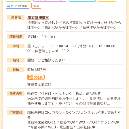
WEB登録OK
派遣
東京都清瀬市
勤務地
清瀬駅から徒歩10分／東久留米駅から徒歩---分／秋津駅から
徒歩---分／東所沢駅から徒歩---分／新秋津駅から徒歩---分
週3日～（月～日）
曜日頻度
選べるシフト・09：00-14：30（休憩1ｈ）・16：00-20：
時間
00（休憩無し）※16：00-2…
開始日はご相談ください！
期間
時給1257円
時給
交通費
交通費全額支給
軽作業（仕分け・ピッキング・検品、商品管理）
仕事内容
病院内での調理補助をお任せします。・食器洗い（食器洗浄
機を使用します）・盛り付け・その他付帯業務など…
職種未経験OK / ブランクOK / パソコンスキル不要 / 英語力不
応募資格
要
無資格未経験OK！＊扶養内OK＊WワークOK＊ブランクOK
＊年齢不問＊WEB・電話面談＊出張登録OK…