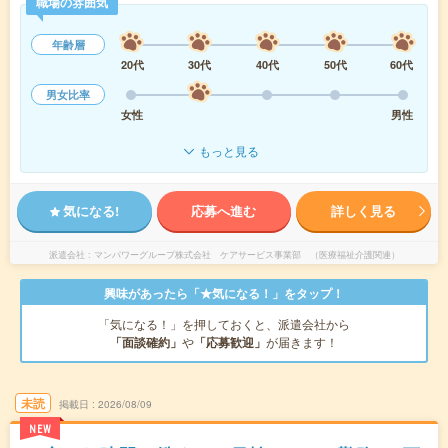
職場の雰囲気
年齢層
20代
30代
40代
50代
60代
男女比率
女性
男性
もっと見る
気になる!
応募へ進む
詳しく見る
派遣会社
マンパワーグループ株式会社 ケアサービス事業部 （医療福祉介護関連）
興味があったら「★気になる！」をタップ！
「気になる！」を押しておくと、派遣会社から
「面談確約」
や
「応募歓迎」
が届きます！
未読
掲載日
2026/08/09
NEW