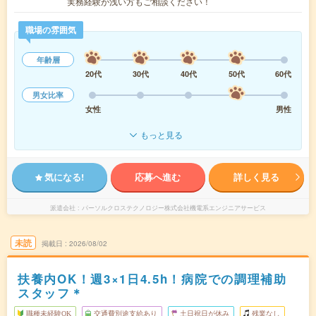
実務経験が浅い方もご相談ください！
職場の雰囲気
年齢層
20代
30代
40代
50代
60代
男女比率
女性
男性
もっと見る
気になる!
応募へ進む
詳しく見る
派遣会社
パーソルクロステクノロジー株式会社機電系エンジニアサービス
未読
掲載日
2026/08/02
扶養内OK！週3×1日4.5h！病院での調理補助
スタッフ＊
職種未経験OK
交通費別途支給あり
土日祝日が休み
残業なし