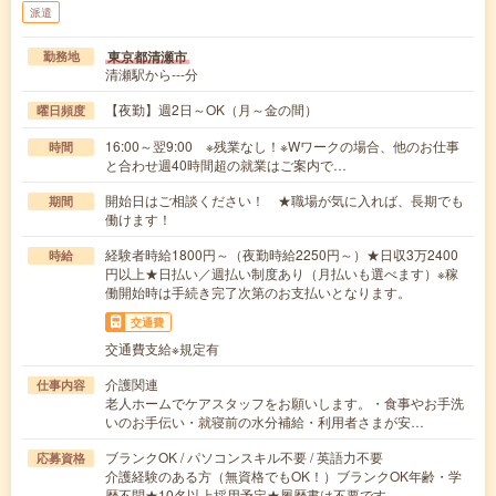
派遣
東京都清瀬市
勤務地
清瀬駅から---分
【夜勤】週2日～OK（月～金の間）
曜日頻度
16:00～翌9:00 ※残業なし！※Wワークの場合、他のお仕事
時間
と合わせ週40時間超の就業はご案内で…
開始日はご相談ください！ ★職場が気に入れば、長期でも
期間
働けます！
経験者時給1800円～（夜勤時給2250円～）★日収3万2400
時給
円以上★日払い／週払い制度あり（月払いも選べます）※稼
働開始時は手続き完了次第のお支払いとなります。
交通費
交通費支給※規定有
介護関連
仕事内容
老人ホームでケアスタッフをお願いします。・食事やお手洗
いのお手伝い・就寝前の水分補給・利用者さまが安…
ブランクOK / パソコンスキル不要 / 英語力不要
応募資格
介護経験のある方（無資格でもOK！）ブランクOK年齢・学
歴不問★10名以上採用予定★履歴書は不要です…