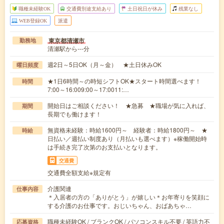
職種未経験OK
交通費別途支給あり
土日祝日が休み
残業なし
WEB登録OK
派遣
東京都清瀬市
勤務地
清瀬駅から---分
週2日～5日OK（月～金） ★土日休みOK
曜日頻度
★1日6時間～の時短シフトOK★スタート時間選べます！
時間
7:00～16:009:00～17:0011:…
開始日はご相談ください！ ★急募 ★職場が気に入れば、
期間
長期でも働けます！
無資格未経験：時給1600円～ 経験者：時給1800円～ ★
時給
日払い／週払い制度あり（月払いも選べます）※稼働開始時
は手続き完了次第のお支払いとなります。
交通費
交通費全額支給※規定有
介護関連
仕事内容
＊入居者の方の「ありがとう」が嬉しい＊お年寄りを笑顔に
する介護のお仕事です。おじいちゃん、おばあちゃ…
職種未経験OK / ブランクOK / パソコンスキル不要 / 英語力不
応募資格