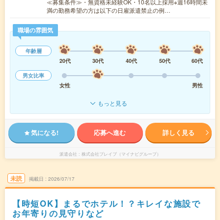
≪募集条件≫・無資格未経験OK・10名以上採用※週16時間未
満の勤務希望の方は以下の日雇派遣禁止の例…
職場の雰囲気
年齢層
20代
30代
40代
50代
60代
男女比率
女性
男性
もっと見る
気になる!
応募へ進む
詳しく見る
派遣会社
株式会社ブレイブ（マイナビグループ）
未読
掲載日
2026/07/17
【時短OK】まるでホテル！？キレイな施設で
お年寄りの見守りなど