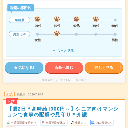
職場の雰囲気
年齢層
20代
30代
40代
50代
60代
男女比率
女性
男性
もっと見る
気になる!
応募へ進む
詳しく見る
派遣会社
テイケイトレード株式会社
未読
掲載日
2026/08/07
NEW
【週2日＊高時給1900円～】シニア向けマンシ
ョンで食事の配膳や見守り＊介護
交通費別途支給あり
土日祝日が休み
残業なし
WEB登録OK