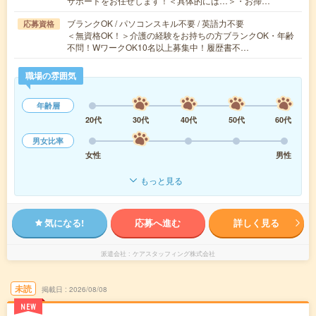
サポートをお任せします！＜具体的には…＞・お掃…
ブランクOK / パソコンスキル不要 / 英語力不要
応募資格
＜無資格OK！＞介護の経験をお持ちの方ブランクOK・年齢
不問！WワークOK10名以上募集中！履歴書不…
職場の雰囲気
年齢層
20代
30代
40代
50代
60代
男女比率
女性
男性
もっと見る
気になる!
応募へ進む
詳しく見る
派遣会社
ケアスタッフィング株式会社
未読
掲載日
2026/08/08
NEW