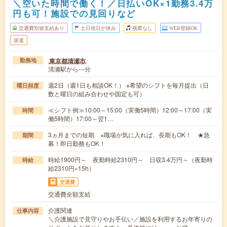
＼空いた時間で働く！／日払いOK×1勤務3.4万
円も可！施設での見回りなど
交通費別途支給あり
土日祝日が休み
残業なし
WEB登録OK
派遣
東京都清瀬市
勤務地
清瀬駅から---分
週2日（週1日も相談OK！） ※希望のシフトを毎月提出（日
曜日頻度
数と曜日の組み合わせや固定も可）
≪シフト例≫10:00～15:00（実働5時間）12:00～17:00（実
時間
働5時間）17:00～翌1…
3ヵ月までの短期 ※職場が気に入れば、長期もOK！ ★急
期間
募！即日勤務もOK！
時給1900円～ 夜勤時給2310円～ 日収3.4万円～（夜勤時
時給
給2310円×15h）
交通費
交通費全額支給
介護関連
仕事内容
＼介護施設で見守りやお手伝い／施設を利用するお年寄りの