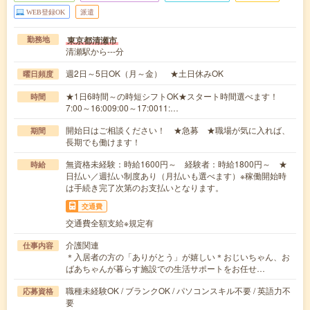
WEB登録OK
派遣
東京都清瀬市
勤務地
清瀬駅から---分
週2日～5日OK（月～金） ★土日休みOK
曜日頻度
★1日6時間～の時短シフトOK★スタート時間選べます！
時間
7:00～16:009:00～17:0011:…
開始日はご相談ください！ ★急募 ★職場が気に入れば、
期間
長期でも働けます！
無資格未経験：時給1600円～ 経験者：時給1800円～ ★
時給
日払い／週払い制度あり（月払いも選べます）※稼働開始時
は手続き完了次第のお支払いとなります。
交通費
交通費全額支給※規定有
介護関連
仕事内容
＊入居者の方の「ありがとう」が嬉しい＊おじいちゃん、お
ばあちゃんが暮らす施設での生活サポートをお任せ…
職種未経験OK / ブランクOK / パソコンスキル不要 / 英語力不
応募資格
要