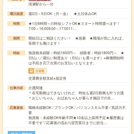
清瀬駅から---分
週2日～5日OK（月～金） ★土日休みOK
曜日頻度
★1日6時間～の時短シフトOK★スタート時間選べます！
時間
7:00～16:009:00～17:0011:…
開始日はご相談ください！ ★急募 ★職場が気に入れば、
期間
長期でも働けます！
無資格未経験：時給1600円～ 経験者：時給1800円～ ★
時給
日払い／週払い制度あり（月払いも選べます）※稼働開始時
は手続き完了次第のお支払いとなります。
交通費
交通費全額支給※規定有
介護関連
仕事内容
＊在宅勤務はできないけれど、時短も週2日勤務も叶う介護
＊おじいちゃん、おばあちゃんが暮らす施設での生…
職種未経験OK / ブランクOK / パソコンスキル不要 / 英語力不
応募資格
要
無資格・未経験OK年齢不問★10名以上採用予定★履歴書は
不要です▽応募後の流れ1)翌営業日までに担当…