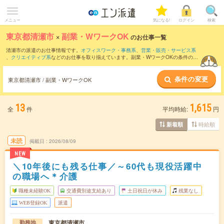
メニュー
気になる!
ログイン
検索
東京都清瀬市
×
副業・WワークOK
のお仕事一覧
清瀬市の派遣のお仕事情報です。
オフィスワーク・事務系
、
営業・販売・サービス系
、
クリエイティブ系
などのお仕事を取り揃えています。副業・WワークOKの条件の他
に、
交通費別途支給あり
、
職種未経験OK
、
友だちと一緒の応募OK
などのこだわり条
件も取り揃えています。
条件の変更
東京都清瀬市 / 副業・WワークOK
13
1,615
全
件
平均時給:
円
時給順
新着順
未読
掲載日
2026/08/09
NEW
＼10年後にも残る仕事／～60代も現役活躍中
の職場へ＊介護
職種未経験OK
交通費別途支給あり
土日祝日が休み
残業なし
WEB登録OK
派遣
東京都清瀬市
勤務地