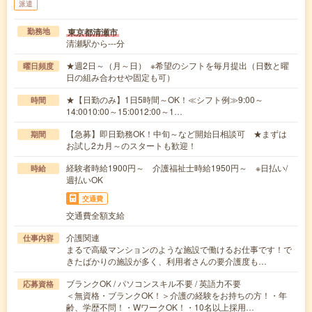
派遣
東京都清瀬市
勤務地
清瀬駅から---分
★週2日～（月～日） ※希望のシフトを毎月提出（日数と曜
曜日頻度
日の組み合わせや固定も可）
★【日勤のみ】1日5時間～OK！≪シフト例≫9:00～
時間
14:0010:00～15:0012:00～1…
【急募】即日勤務OK！中旬～など開始日相談可 ★まずは
期間
お試し2カ月～のスタートも歓迎！
経験者時給1900円～ 介護福祉士時給1950円～ ※日払い/
時給
週払いOK
交通費
交通費全額支給
介護関連
仕事内容
まるで高級マンションのような施設で働けるお仕事です！で
きたばかりの施設が多く、利用者さんの要介護度も…
ブランクOK / パソコンスキル不要 / 英語力不要
応募資格
＜無資格・ブランクOK！＞介護の経験をお持ちの方！・年
齢、学歴不問！・WワークOK！・10名以上採用…