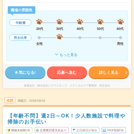
職場の雰囲気
年齢層
20代
30代
40代
50代
60代
男女比率
女性
男性
もっと見る
気になる!
応募へ進む
詳しく見る
派遣会社
株式会社シグマスタッフ メディカルケア事業部 埼玉支社
未読
掲載日
2026/08/02
【年齢不問】週2日～OK！少人数施設で料理や
掃除のお手伝い
職種未経験OK
交通費別途支給あり
土日祝日が休み
WEB登録OK