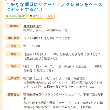
＼好きな曜日にサクッと！／クレヨンをケース
にセットするだけ！
職種未経験OK
残業なし
派遣
東京都清瀬市
勤務地
秋津駅から---分／清瀬駅から---分
シフト自由！好きな曜日で働けます！
曜日頻度
9:00～17:00
時間
【急募＊即日スタートOK】登録後は好きな時に働けます！
期間
（業法に基づく規定あり）
時給1355円～ ■日払い・翌日振込OK（規定あり） ■初勤
時給
務手当（※規定による）
軽作業（仕分け・ピッキング・検品、商品管理）
仕事内容
＼美術教材のピッキング・セット・梱包作業／絵具やクレヨ
ンをリスト通りに棚から集めたりケースにセットし…
職種未経験OK / ブランクOK / パソコンスキル不要 / 英語力不
応募資格
要
高校生は不可過度な染髪、ヒゲ、ネイルはご遠慮ください携
帯電話をお持ちの方（連絡に必要なため）【雇用契…