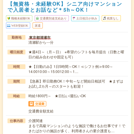
【無資格・未経験OK】シニア向けマンション
で入居者とお話など＊5h～OK！
職種未経験OK
交通費別途支給あり
土日祝日が休み
残業なし
WEB登録OK
派遣
東京都清瀬市
勤務地
清瀬駅から---分
★週4日～（月～日） ※希望のシフトを毎月提出（日数と曜
曜日頻度
日の組み合わせや固定も可）
★【日勤のみ】1日5時間～OK！≪シフト例≫9:00～
時間
14:0010:00～15:0012:00～1…
【急募】即日勤務OK！中旬～など開始日相談可 ★まずは
期間
お試し2カ月～のスタートも歓迎！
時給1800円～ ★日払い/週払いOK
時給
交通費
交通費全額支給
介護関連
仕事内容
まるで高級マンションのような施設で働けるお仕事です！で
きたばかりの施設が多く、利用者さんの要介護度も…