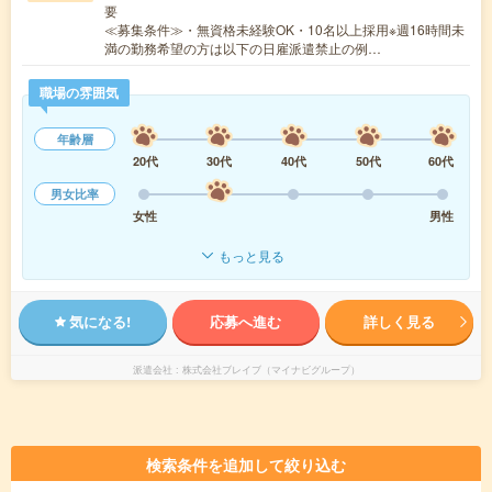
要
≪募集条件≫・無資格未経験OK・10名以上採用※週16時間未
満の勤務希望の方は以下の日雇派遣禁止の例…
職場の雰囲気
年齢層
20代
30代
40代
50代
60代
男女比率
女性
男性
もっと見る
気になる!
応募へ進む
詳しく見る
派遣会社
株式会社ブレイブ（マイナビグループ）
検索条件を追加して絞り込む