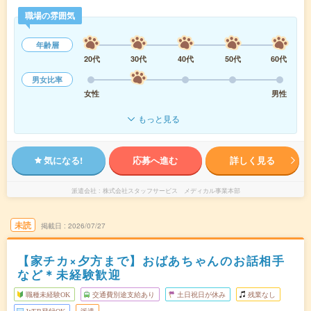
職場の雰囲気
年齢層
20代
30代
40代
50代
60代
男女比率
女性
男性
もっと見る
気になる!
応募へ進む
詳しく見る
派遣会社
株式会社スタッフサービス メディカル事業本部
未読
掲載日
2026/07/27
【家チカ×夕方まで】おばあちゃんのお話相手
など＊未経験歓迎
職種未経験OK
交通費別途支給あり
土日祝日が休み
残業なし
WEB登録OK
派遣