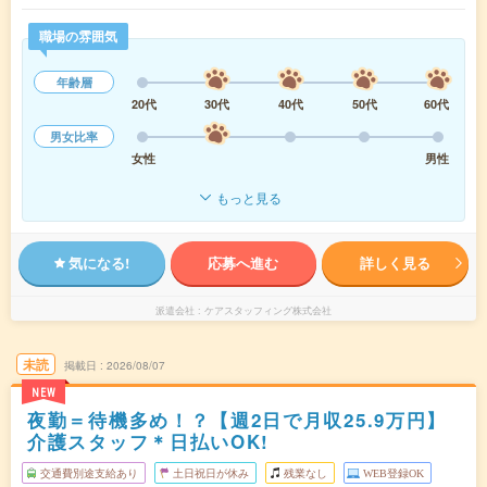
職場の雰囲気
年齢層
20代
30代
40代
50代
60代
男女比率
女性
男性
もっと見る
気になる!
応募へ進む
詳しく見る
派遣会社
ケアスタッフィング株式会社
未読
掲載日
2026/08/07
NEW
夜勤＝待機多め！？【週2日で月収25.9万円】
介護スタッフ＊日払いOK!
交通費別途支給あり
土日祝日が休み
残業なし
WEB登録OK