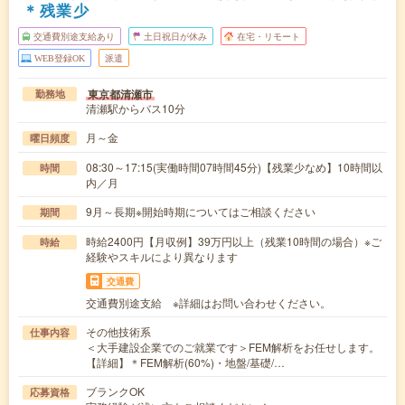
＊残業少
交通費別途支給あり
土日祝日が休み
在宅・リモート
WEB登録OK
派遣
東京都清瀬市
勤務地
清瀬駅からバス10分
月～金
曜日頻度
08:30～17:15(実働時間07時間45分)【残業少なめ】10時間以
時間
内／月
9月～長期※開始時期についてはご相談ください
期間
時給2400円【月収例】39万円以上（残業10時間の場合）※ご
時給
経験やスキルにより異なります
交通費
交通費別途支給 ※詳細はお問い合わせください。
その他技術系
仕事内容
＜大手建設企業でのご就業です＞FEM解析をお任せします。
【詳細】＊FEM解析(60%)・地盤/基礎/…
ブランクOK
応募資格