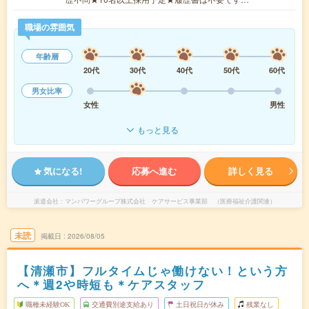
職場の雰囲気
年齢層
20代
30代
40代
50代
60代
男女比率
女性
男性
もっと見る
気になる!
応募へ進む
詳しく見る
派遣会社
マンパワーグループ株式会社 ケアサービス事業部 （医療福祉介護関連）
未読
掲載日
2026/08/05
【清瀬市】フルタイムじゃ働けない！という方
へ＊週2や時短も＊ケアスタッフ
職種未経験OK
交通費別途支給あり
土日祝日が休み
残業なし