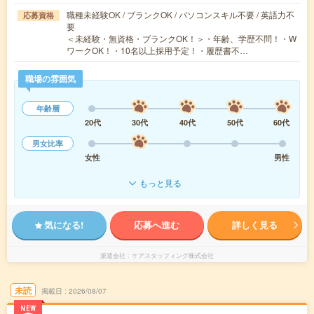
職種未経験OK / ブランクOK / パソコンスキル不要 / 英語力不
応募資格
要
＜未経験・無資格・ブランクOK！＞・年齢、学歴不問！・W
ワークOK！・10名以上採用予定！・履歴書不…
職場の雰囲気
年齢層
20代
30代
40代
50代
60代
男女比率
女性
男性
もっと見る
気になる!
応募へ進む
詳しく見る
派遣会社
ケアスタッフィング株式会社
未読
掲載日
2026/08/07
NEW