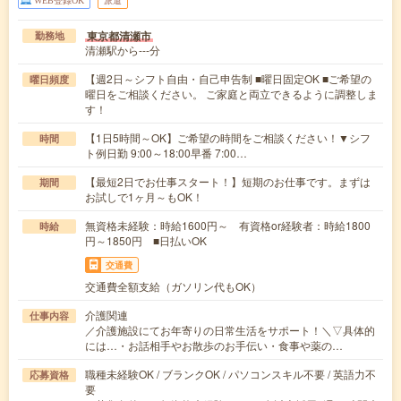
東京都清瀬市
勤務地
清瀬駅から---分
【週2日～シフト自由・自己申告制 ■曜日固定OK ■ご希望の
曜日頻度
曜日をご相談ください。 ご家庭と両立できるように調整しま
す！
【1日5時間～OK】ご希望の時間をご相談ください！▼シフ
時間
ト例日勤 9:00～18:00早番 7:00…
【最短2日でお仕事スタート！】短期のお仕事です。まずは
期間
お試しで1ヶ月～もOK！
無資格未経験：時給1600円～ 有資格or経験者：時給1800
時給
円～1850円 ■日払いOK
交通費
交通費全額支給（ガソリン代もOK）
介護関連
仕事内容
／介護施設にてお年寄りの日常生活をサポート！＼▽具体的
には…・お話相手やお散歩のお手伝い・食事や薬の…
職種未経験OK / ブランクOK / パソコンスキル不要 / 英語力不
応募資格
要