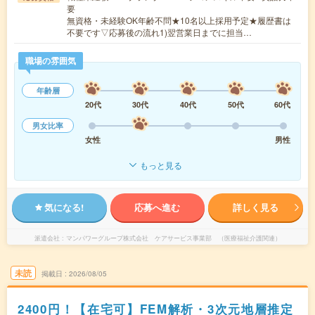
要
無資格・未経験OK年齢不問★10名以上採用予定★履歴書は
不要です▽応募後の流れ1)翌営業日までに担当…
職場の雰囲気
年齢層
20代
30代
40代
50代
60代
男女比率
女性
男性
もっと見る
気になる!
応募へ進む
詳しく見る
派遣会社
マンパワーグループ株式会社 ケアサービス事業部 （医療福祉介護関連）
未読
掲載日
2026/08/05
2400円！【在宅可】FEM解析・3次元地層推定