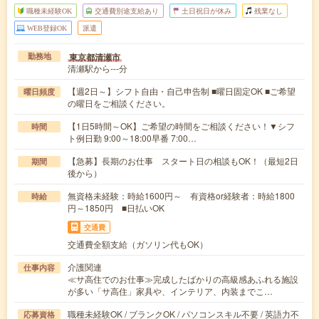
職種未経験OK
交通費別途支給あり
土日祝日が休み
残業なし
WEB登録OK
派遣
東京都清瀬市
勤務地
清瀬駅から---分
【週2日～】シフト自由・自己申告制 ■曜日固定OK ■ご希望
曜日頻度
の曜日をご相談ください。
【1日5時間～OK】ご希望の時間をご相談ください！▼シフ
時間
ト例日勤 9:00～18:00早番 7:00…
【急募】長期のお仕事 スタート日の相談もOK！（最短2日
期間
後から）
無資格未経験：時給1600円～ 有資格or経験者：時給1800
時給
円～1850円 ■日払いOK
交通費
交通費全額支給（ガソリン代もOK）
介護関連
仕事内容
≪サ高住でのお仕事≫完成したばかりの高級感あふれる施設
が多い「サ高住」家具や、インテリア、内装までこ…
職種未経験OK / ブランクOK / パソコンスキル不要 / 英語力不
応募資格