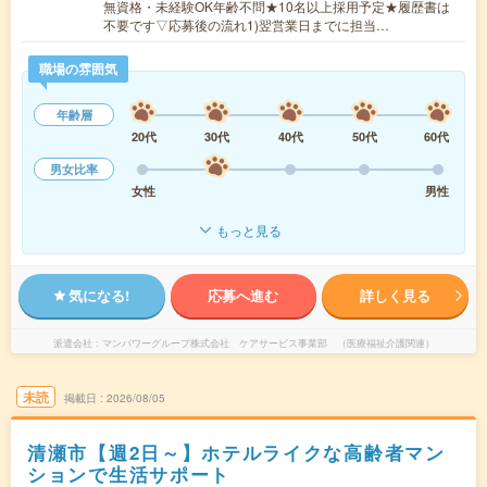
無資格・未経験OK年齢不問★10名以上採用予定★履歴書は
不要です▽応募後の流れ1)翌営業日までに担当…
職場の雰囲気
年齢層
20代
30代
40代
50代
60代
男女比率
女性
男性
もっと見る
気になる!
応募へ進む
詳しく見る
派遣会社
マンパワーグループ株式会社 ケアサービス事業部 （医療福祉介護関連）
未読
掲載日
2026/08/05
清瀬市【週2日～】ホテルライクな高齢者マン
ションで生活サポート