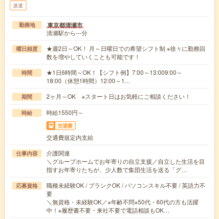
派遣
東京都清瀬市
勤務地
清瀬駅から---分
★週2日～OK！ 月～日曜日での希望シフト制 ※徐々に勤務回
曜日頻度
数を増やしていくことも可能です！
★1日6時間～OK！【シフト例】7:00～13:009:00～
時間
18:00（休憩1時間）12:00～1…
2ヶ月～OK ※スタート日はお気軽にご相談ください！
期間
時給1550円～
時給
交通費
交通費規定内支給
介護関連
仕事内容
＼グループホームでお年寄りの自立支援／自立した生活を目
指すお年寄りたちが、少人数で集団生活を送る「グ…
職種未経験OK / ブランクOK / パソコンスキル不要 / 英語力不
応募資格
要
＼無資格・未経験OK／※年齢不問※50代・60代の方も活躍
中！※履歴書不要・来社不要で電話相談もOK…