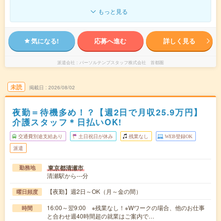
もっと見る
気になる!
応募へ進む
詳しく見る
派遣会社
パーソルテンプスタッフ株式会社 首都圏
未読
掲載日
2026/08/02
夜勤＝待機多め！？【週2日で月収25.9万円】
介護スタッフ＊日払いOK!
交通費別途支給あり
土日祝日が休み
残業なし
WEB登録OK
派遣
東京都清瀬市
勤務地
清瀬駅から---分
【夜勤】週2日～OK（月～金の間）
曜日頻度
16:00～翌9:00 ※残業なし！※Wワークの場合、他のお仕事
時間
と合わせ週40時間超の就業はご案内で…