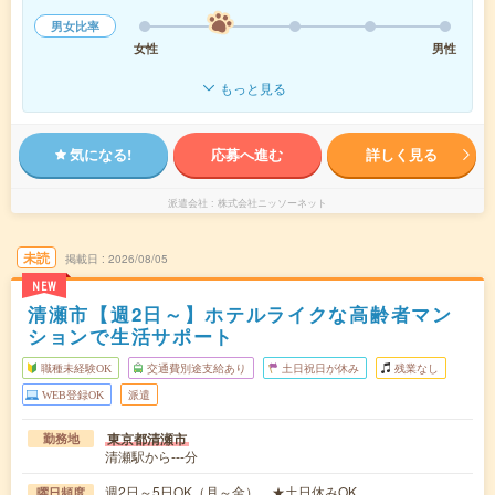
男女比率
女性
男性
もっと見る
気になる!
応募へ進む
詳しく見る
派遣会社
株式会社ニッソーネット
未読
掲載日
2026/08/05
NEW
清瀬市【週2日～】ホテルライクな高齢者マン
ションで生活サポート
職種未経験OK
交通費別途支給あり
土日祝日が休み
残業なし
WEB登録OK
派遣
東京都清瀬市
勤務地
清瀬駅から---分
週2日～5日OK（月～金） ★土日休みOK
曜日頻度