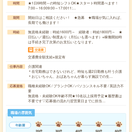
★1日6時間～の時短シフトOK★スタート時間選べます！
時間
7:00～16:009:00～17:0011:…
開始日はご相談ください！ ★急募 ★職場が気に入れば、
期間
長期でも働けます！
無資格未経験：時給1600円～ 経験者：時給1800円～ ★
時給
日払い／週払い制度あり（月払いも選べます）※稼働開始時
は手続き完了次第のお支払いとなります。
交通費
交通費全額支給※規定有
介護関連
仕事内容
＊在宅勤務はできないけれど、時短も週2日勤務も叶う介護
＊おじいちゃん、おばあちゃんが暮らす施設での生…
職種未経験OK / ブランクOK / パソコンスキル不要 / 英語力不
応募資格
要
無資格・未経験OK年齢不問★10名以上採用予定★履歴書は
不要です▽応募後の流れ1)翌営業日までに担当…
職場の雰囲気
年齢層
20代
30代
40代
50代
60代