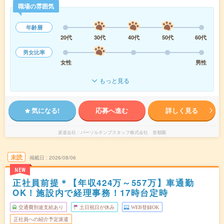
職場の雰囲気
年齢層
20代
30代
40代
50代
60代
男女比率
女性
男性
もっと見る
気になる!
応募へ進む
詳しく見る
派遣会社
パーソルテンプスタッフ株式会社 首都圏
未読
掲載日
2026/08/06
NEW
正社員前提＊【年収424万～557万】車通勤
OK！施設内で経理事務！17時台定時
交通費別途支給あり
土日祝日が休み
WEB登録OK
正社員への紹介予定派遣