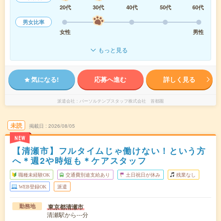
20代
30代
40代
50代
60代
男女比率
女性
男性
もっと見る
気になる!
応募へ進む
詳しく見る
派遣会社
パーソルテンプスタッフ株式会社 首都圏
未読
掲載日
2026/08/05
NEW
【清瀬市】フルタイムじゃ働けない！という方
へ＊週2や時短も＊ケアスタッフ
職種未経験OK
交通費別途支給あり
土日祝日が休み
残業なし
WEB登録OK
派遣
東京都清瀬市
勤務地
清瀬駅から---分