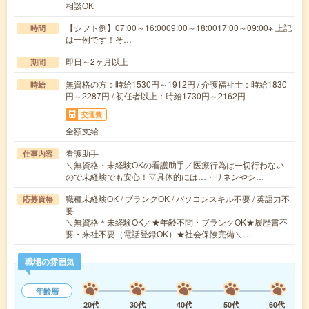
相談OK
【シフト例】07:00～16:0009:00～18:0017:00～09:00※ 上記
時間
は一例です！そ…
即日～2ヶ月以上
期間
無資格の方：時給1530円～1912円 / 介護福祉士：時給1830
時給
円～2287円 / 初任者以上：時給1730円～2162円
交通費
全額支給
看護助手
仕事内容
＼無資格・未経験OKの看護助手／医療行為は一切行わない
ので未経験でも安心！▽具体的には…・リネンやシ…
職種未経験OK / ブランクOK / パソコンスキル不要 / 英語力不
応募資格
要
＼無資格＊未経験OK／★年齢不問・ブランクOK★履歴書不
要・来社不要（電話登録OK）★社会保険完備＼…
職場の雰囲気
年齢層
20代
30代
40代
50代
60代