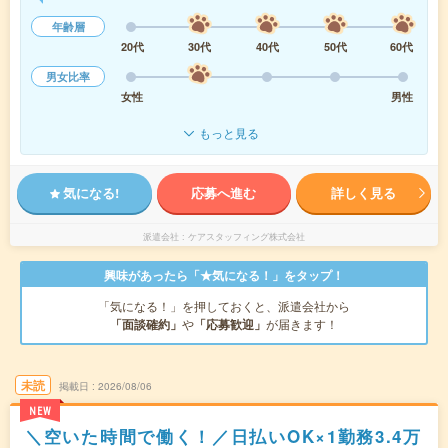
年齢層
20代
30代
40代
50代
60代
男女比率
女性
男性
もっと見る
気になる!
応募へ進む
詳しく見る
派遣会社
ケアスタッフィング株式会社
興味があったら「★気になる！」をタップ！
「気になる！」を押しておくと、派遣会社から
「面談確約」
や
「応募歓迎」
が届きます！
未読
掲載日
2026/08/06
NEW
＼空いた時間で働く！／日払いOK×1勤務3.4万