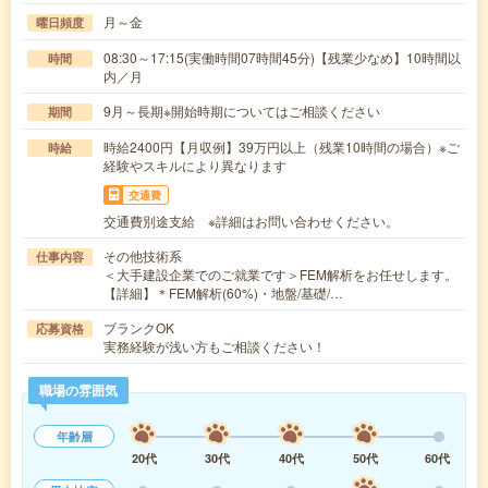
月～金
曜日頻度
08:30～17:15(実働時間07時間45分)【残業少なめ】10時間以
時間
内／月
9月～長期※開始時期についてはご相談ください
期間
時給2400円【月収例】39万円以上（残業10時間の場合）※ご
時給
経験やスキルにより異なります
交通費
交通費別途支給 ※詳細はお問い合わせください。
その他技術系
仕事内容
＜大手建設企業でのご就業です＞FEM解析をお任せします。
【詳細】＊FEM解析(60%)・地盤/基礎/…
ブランクOK
応募資格
実務経験が浅い方もご相談ください！
職場の雰囲気
年齢層
20代
30代
40代
50代
60代