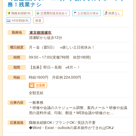
務！残業ナシ
職種未経験OK
交通費別途支給あり
土日祝日が休み
残業なし
WEB登録OK
派遣
東京都清瀬市
勤務地
清瀬駅から徒歩12分
月～金（週5日） ※嬉しい土日祝休み！
曜日頻度
09:00～17:00(実働7時間 休憩1時間)
時間
【急募】即日～長期 ※8月～！
期間
時給1600円 月収例 224,000円
時給
交通費
全額支給
一般事務
仕事内容
＊研修や会議のスケジュール調整、案内メール＊研修や会議
用の資料作成、印刷、郵送＊WEB会議や研修のセ…
職種未経験OK / ブランクOK / 英語力不要
応募資格
◆Word・Excel・outlookの基本操作ができればOK♪