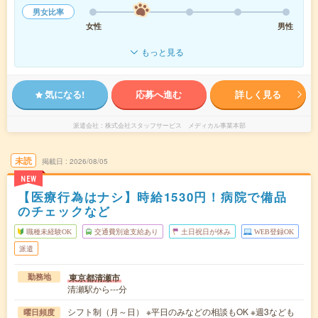
男女比率
女性
男性
もっと見る
気になる!
応募へ進む
詳しく見る
派遣会社
株式会社スタッフサービス メディカル事業本部
未読
掲載日
2026/08/05
NEW
【医療行為はナシ】時給1530円！病院で備品
のチェックなど
職種未経験OK
交通費別途支給あり
土日祝日が休み
WEB登録OK
派遣
東京都清瀬市
勤務地
清瀬駅から---分
シフト制（月～日） ※平日のみなどの相談もOK ※週3なども
曜日頻度