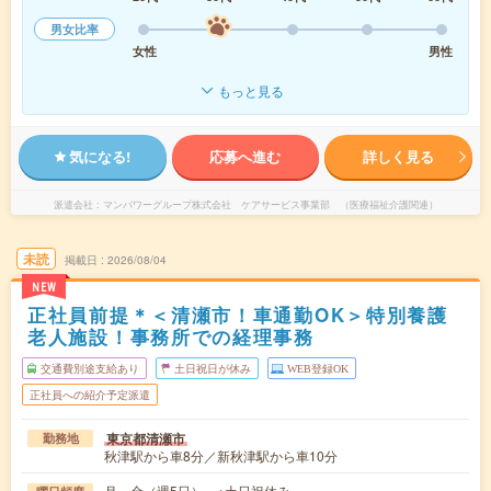
男女比率
女性
男性
もっと見る
気になる!
応募へ進む
詳しく見る
派遣会社
マンパワーグループ株式会社 ケアサービス事業部 （医療福祉介護関連）
未読
掲載日
2026/08/04
NEW
正社員前提＊＜清瀬市！車通勤OK＞特別養護
老人施設！事務所での経理事務
交通費別途支給あり
土日祝日が休み
WEB登録OK
正社員への紹介予定派遣
東京都清瀬市
勤務地
秋津駅から車8分／新秋津駅から車10分
月～金（週5日） ※土日祝休み