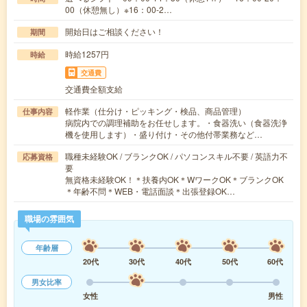
00（休憩無し）※16：00-2…
開始日はご相談ください！
期間
時給1257円
時給
交通費
交通費全額支給
軽作業（仕分け・ピッキング・検品、商品管理）
仕事内容
病院内での調理補助をお任せします。・食器洗い（食器洗浄
機を使用します）・盛り付け・その他付帯業務など…
職種未経験OK / ブランクOK / パソコンスキル不要 / 英語力不
応募資格
要
無資格未経験OK！＊扶養内OK＊WワークOK＊ブランクOK
＊年齢不問＊WEB・電話面談＊出張登録OK…
職場の雰囲気
年齢層
20代
30代
40代
50代
60代
男女比率
女性
男性