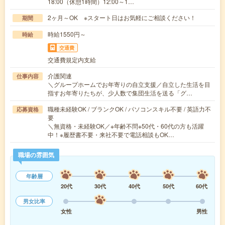
18:00（休憩1時間）12:00～1…
2ヶ月～OK ※スタート日はお気軽にご相談ください！
期間
時給1550円～
時給
交通費
交通費規定内支給
介護関連
仕事内容
＼グループホームでお年寄りの自立支援／自立した生活を目
指すお年寄りたちが、少人数で集団生活を送る「グ…
職種未経験OK / ブランクOK / パソコンスキル不要 / 英語力不
応募資格
要
＼無資格・未経験OK／※年齢不問※50代・60代の方も活躍
中！※履歴書不要・来社不要で電話相談もOK…
職場の雰囲気
年齢層
20代
30代
40代
50代
60代
男女比率
女性
男性