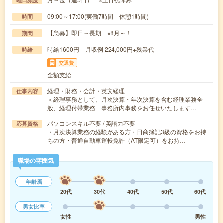
曜日頻度
09:00～17:00(実働7時間 休憩1時間)
時間
【急募】即日～長期 ※8月～！
期間
時給1600円 月収例 224,000円+残業代
時給
交通費
全額支給
経理・財務・会計・英文経理
仕事内容
＜経理事務として、月次決算・年次決算を含む経理業務全
般、経理付帯業務 事務所内事務をお任せいたします…
パソコンスキル不要 / 英語力不要
応募資格
・月次決算業務の経験がある方・日商簿記3級の資格をお持
ちの方・普通自動車運転免許（AT限定可）をお持…
職場の雰囲気
年齢層
20代
30代
40代
50代
60代
男女比率
女性
男性