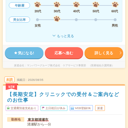
年齢層
20代
30代
40代
50代
60代
男女比率
女性
男性
もっと見る
気になる!
応募へ進む
詳しく見る
派遣会社
マンパワーグループ株式会社 ケアサービス事業部 （医療福祉介護関連）
未読
掲載日
2026/08/05
NEW
【長期安定】クリニックでの受付＆ご案内など
のお仕事
交通費別途支給あり
土日祝日が休み
WEB登録OK
派遣
東京都清瀬市
勤務地
清瀬駅から---分