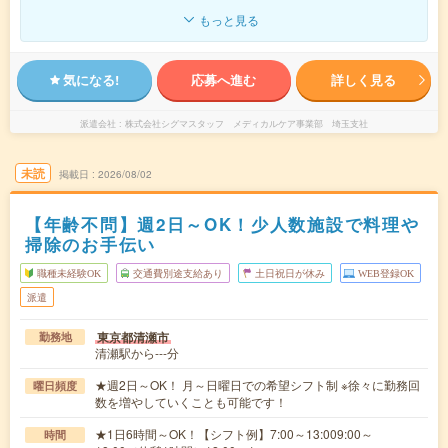
もっと見る
気になる!
応募へ進む
詳しく見る
派遣会社
株式会社シグマスタッフ メディカルケア事業部 埼玉支社
未読
掲載日
2026/08/02
【年齢不問】週2日～OK！少人数施設で料理や
掃除のお手伝い
職種未経験OK
交通費別途支給あり
土日祝日が休み
WEB登録OK
派遣
東京都清瀬市
勤務地
清瀬駅から---分
★週2日～OK！ 月～日曜日での希望シフト制 ※徐々に勤務回
曜日頻度
数を増やしていくことも可能です！
★1日6時間～OK！【シフト例】7:00～13:009:00～
時間