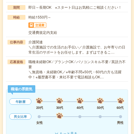
即日～長期OK ※スタート日はお気軽にご相談ください！
期間
時給1550円～
時給
交通費
交通費規定内支給
介護関連
仕事内容
＼介護施設での生活のお手伝い／介護施設で、お年寄りの日
常生活のサポートをお任せします。まずはできるこ…
職種未経験OK / ブランクOK / パソコンスキル不要 / 英語力不
応募資格
要
＼無資格・未経験OK／※年齢不問※50代・60代の方も活躍
中！※履歴書不要・来社不要で電話相談もOK…
職場の雰囲気
年齢層
20代
30代
40代
50代
60代
男女比率
女性
男性
もっと見る