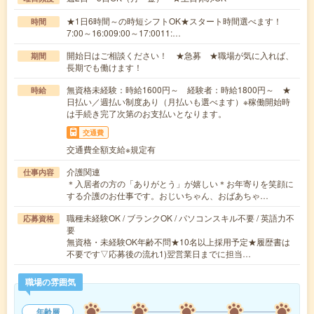
★1日6時間～の時短シフトOK★スタート時間選べます！
時間
7:00～16:009:00～17:0011:…
開始日はご相談ください！ ★急募 ★職場が気に入れば、
期間
長期でも働けます！
無資格未経験：時給1600円～ 経験者：時給1800円～ ★
時給
日払い／週払い制度あり（月払いも選べます）※稼働開始時
は手続き完了次第のお支払いとなります。
交通費
交通費全額支給※規定有
介護関連
仕事内容
＊入居者の方の「ありがとう」が嬉しい＊お年寄りを笑顔に
する介護のお仕事です。おじいちゃん、おばあちゃ…
職種未経験OK / ブランクOK / パソコンスキル不要 / 英語力不
応募資格
要
無資格・未経験OK年齢不問★10名以上採用予定★履歴書は
不要です▽応募後の流れ1)翌営業日までに担当…
職場の雰囲気
年齢層