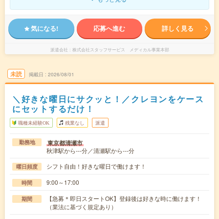
気になる!
応募へ進む
詳しく見る
派遣会社
株式会社スタッフサービス メディカル事業本部
未読
掲載日
2026/08/01
＼好きな曜日にサクッと！／クレヨンをケース
にセットするだけ！
職種未経験OK
残業なし
派遣
東京都清瀬市
勤務地
秋津駅から---分／清瀬駅から---分
シフト自由！好きな曜日で働けます！
曜日頻度
9:00～17:00
時間
【急募＊即日スタートOK】登録後は好きな時に働けます！
期間
（業法に基づく規定あり）