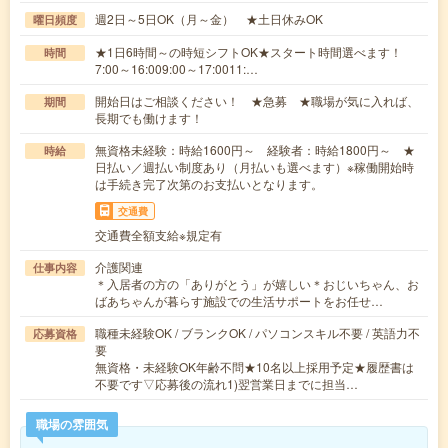
週2日～5日OK（月～金） ★土日休みOK
曜日頻度
★1日6時間～の時短シフトOK★スタート時間選べます！
時間
7:00～16:009:00～17:0011:…
開始日はご相談ください！ ★急募 ★職場が気に入れば、
期間
長期でも働けます！
無資格未経験：時給1600円～ 経験者：時給1800円～ ★
時給
日払い／週払い制度あり（月払いも選べます）※稼働開始時
は手続き完了次第のお支払いとなります。
交通費
交通費全額支給※規定有
介護関連
仕事内容
＊入居者の方の「ありがとう」が嬉しい＊おじいちゃん、お
ばあちゃんが暮らす施設での生活サポートをお任せ…
職種未経験OK / ブランクOK / パソコンスキル不要 / 英語力不
応募資格
要
無資格・未経験OK年齢不問★10名以上採用予定★履歴書は
不要です▽応募後の流れ1)翌営業日までに担当…
職場の雰囲気