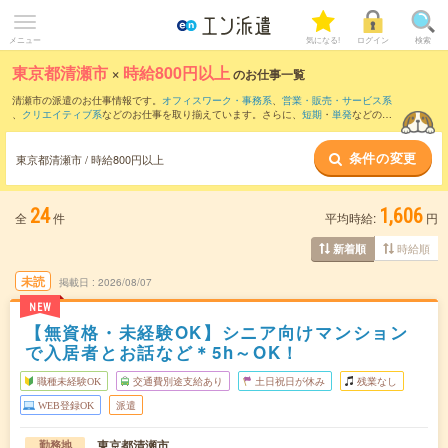
メニュー
気になる!
ログイン
検索
東京都清瀬市
×
時給800円以上
のお仕事一覧
清瀬市の派遣のお仕事情報です。
オフィスワーク・事務系
、
営業・販売・サービス系
、
クリエイティブ系
などのお仕事を取り揃えています。さらに、
短期
・
単発
などの期
間や、
職種未経験OK
などのこだわり条件で絞り込んでいただけます。
条件の変更
時給
1250円以上
・
1800円以上
の求人はこちら
東京都清瀬市 / 時給800円以上
当サイトでは法令を遵守し、最低賃金以上の求人のみを掲載しています。
24
1,606
全
件
平均時給:
円
時給順
新着順
未読
掲載日
2026/08/07
NEW
【無資格・未経験OK】シニア向けマンション
で入居者とお話など＊5h～OK！
職種未経験OK
交通費別途支給あり
土日祝日が休み
残業なし
WEB登録OK
派遣
東京都清瀬市
勤務地