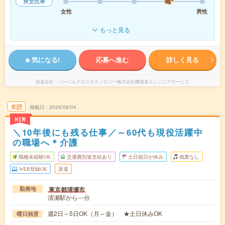
男女比率
女性
男性
もっと見る
気になる!
応募へ進む
詳しく見る
派遣会社
パーソルクロステクノロジー株式会社機電系エンジニアサービス
未読
掲載日
2026/08/04
NEW
＼10年後にも残る仕事／～60代も現役活躍中
の職場へ＊介護
職種未経験OK
交通費別途支給あり
土日祝日が休み
残業なし
WEB登録OK
派遣
東京都清瀬市
勤務地
清瀬駅から---分
週2日～5日OK（月～金） ★土日休みOK
曜日頻度