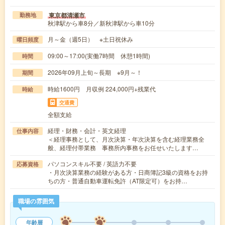
東京都清瀬市
勤務地
秋津駅から車8分／新秋津駅から車10分
月～金（週5日） ※土日祝休み
曜日頻度
09:00～17:00(実働7時間 休憩1時間)
時間
2026年09月上旬～長期 ※9月～！
期間
時給1600円 月収例 224,000円+残業代
時給
交通費
全額支給
経理・財務・会計・英文経理
仕事内容
＜経理事務として、月次決算・年次決算を含む経理業務全
般、経理付帯業務 事務所内事務をお任せいたします…
パソコンスキル不要 / 英語力不要
応募資格
・月次決算業務の経験がある方・日商簿記3級の資格をお持
ちの方・普通自動車運転免許（AT限定可）をお持…
職場の雰囲気
年齢層