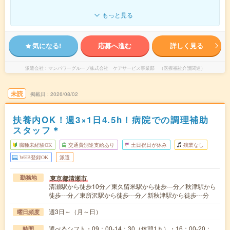
もっと見る
気になる!
応募へ進む
詳しく見る
派遣会社
マンパワーグループ株式会社 ケアサービス事業部 （医療福祉介護関連）
未読
掲載日
2026/08/02
扶養内OK！週3×1日4.5h！病院での調理補助
スタッフ＊
職種未経験OK
交通費別途支給あり
土日祝日が休み
残業なし
WEB登録OK
派遣
東京都清瀬市
勤務地
清瀬駅から徒歩10分／東久留米駅から徒歩---分／秋津駅から
徒歩---分／東所沢駅から徒歩---分／新秋津駅から徒歩---分
週3日～（月～日）
曜日頻度
選べるシフト・09：00-14：30（休憩1ｈ）・16：00-20：
時間