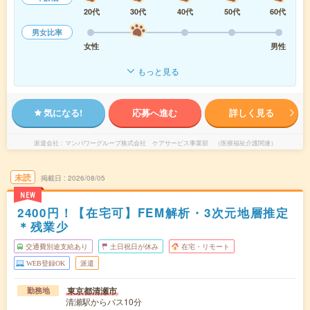
20代
30代
40代
50代
60代
男女比率
女性
男性
もっと見る
気になる!
応募へ進む
詳しく見る
派遣会社
マンパワーグループ株式会社 ケアサービス事業部 （医療福祉介護関連）
未読
掲載日
2026/08/05
NEW
2400円！【在宅可】FEM解析・3次元地層推定
＊残業少
交通費別途支給あり
土日祝日が休み
在宅・リモート
WEB登録OK
派遣
東京都清瀬市
勤務地
清瀬駅からバス10分