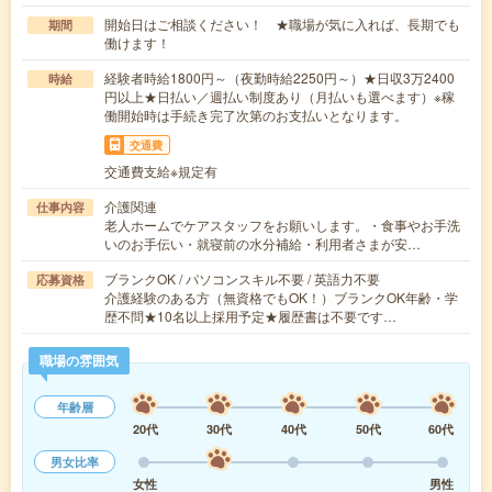
開始日はご相談ください！ ★職場が気に入れば、長期でも
期間
働けます！
経験者時給1800円～（夜勤時給2250円～）★日収3万2400
時給
円以上★日払い／週払い制度あり（月払いも選べます）※稼
働開始時は手続き完了次第のお支払いとなります。
交通費
交通費支給※規定有
介護関連
仕事内容
老人ホームでケアスタッフをお願いします。・食事やお手洗
いのお手伝い・就寝前の水分補給・利用者さまが安…
ブランクOK / パソコンスキル不要 / 英語力不要
応募資格
介護経験のある方（無資格でもOK！）ブランクOK年齢・学
歴不問★10名以上採用予定★履歴書は不要です…
職場の雰囲気
年齢層
20代
30代
40代
50代
60代
男女比率
女性
男性