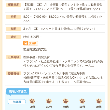
【週3日～OK】月～金曜日で希望シフト制 ※徐々に勤務回数
曜日頻度
を増やしていくことも可能です！（最初は週3日からなど）
8:00～17:009:00～18:00など※ご希望の時間帯をご相談くだ
時間
さい。
2ヶ月～OK ※スタート日はお気軽にご相談ください！
期間
時給1500円～
時給
交通費
交通費規定内支給
医療事務・病院受付
仕事内容
＜ブランク・社会復帰歓迎！＞クリニックでの診察予約の受
付とそれに伴うシンプルな事務のお仕事です。ー具…
ブランクOK / パソコンスキル不要 / 英語力不要
応募資格
※履歴書不要・来社不要で電話相談もOK！少しでも気になる
方は是非応募をお待ちしております！＼応募後の…
職場の雰囲気
年齢層
20代
30代
40代
50代
60代