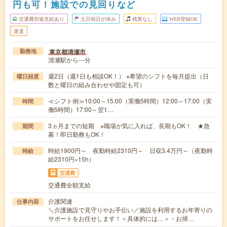
円も可！施設での見回りなど
交通費別途支給あり
土日祝日が休み
残業なし
WEB登録OK
派遣
東京都清瀬市
勤務地
清瀬駅から---分
週2日（週1日も相談OK！） ※希望のシフトを毎月提出（日
曜日頻度
数と曜日の組み合わせや固定も可）
≪シフト例≫10:00～15:00（実働5時間）12:00～17:00（実
時間
働5時間）17:00～翌1…
3ヵ月までの短期 ※職場が気に入れば、長期もOK！ ★急
期間
募！即日勤務もOK！
時給1900円～ 夜勤時給2310円～ 日収3.4万円～（夜勤時
時給
給2310円×15h）
交通費
交通費全額支給
介護関連
仕事内容
＼介護施設で見守りやお手伝い／施設を利用するお年寄りの
サポートをお任せします！＜具体的には…＞・お掃…