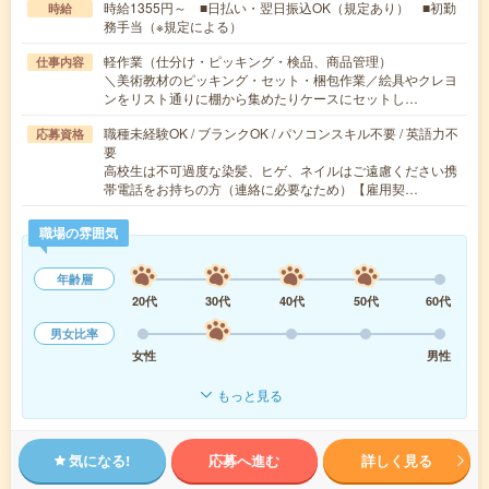
時給1355円～ ■日払い・翌日振込OK（規定あり） ■初勤
時給
務手当（※規定による）
軽作業（仕分け・ピッキング・検品、商品管理）
仕事内容
＼美術教材のピッキング・セット・梱包作業／絵具やクレヨ
ンをリスト通りに棚から集めたりケースにセットし…
職種未経験OK / ブランクOK / パソコンスキル不要 / 英語力不
応募資格
要
高校生は不可過度な染髪、ヒゲ、ネイルはご遠慮ください携
帯電話をお持ちの方（連絡に必要なため）【雇用契…
職場の雰囲気
年齢層
20代
30代
40代
50代
60代
男女比率
女性
男性
もっと見る
気になる!
応募へ進む
詳しく見る