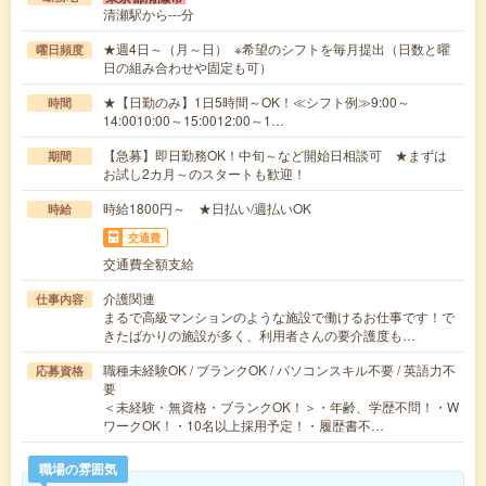
清瀬駅から---分
★週4日～（月～日） ※希望のシフトを毎月提出（日数と曜
曜日頻度
日の組み合わせや固定も可）
★【日勤のみ】1日5時間～OK！≪シフト例≫9:00～
時間
14:0010:00～15:0012:00～1…
【急募】即日勤務OK！中旬～など開始日相談可 ★まずは
期間
お試し2カ月～のスタートも歓迎！
時給1800円～ ★日払い/週払いOK
時給
交通費
交通費全額支給
介護関連
仕事内容
まるで高級マンションのような施設で働けるお仕事です！で
きたばかりの施設が多く、利用者さんの要介護度も…
職種未経験OK / ブランクOK / パソコンスキル不要 / 英語力不
応募資格
要
＜未経験・無資格・ブランクOK！＞・年齢、学歴不問！・W
ワークOK！・10名以上採用予定！・履歴書不…
職場の雰囲気