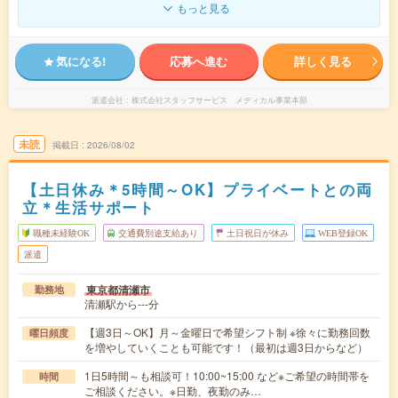
もっと見る
気になる!
応募へ進む
詳しく見る
派遣会社
株式会社スタッフサービス メディカル事業本部
未読
掲載日
2026/08/02
【土日休み＊5時間～OK】プライベートとの両
立＊生活サポート
職種未経験OK
交通費別途支給あり
土日祝日が休み
WEB登録OK
派遣
東京都清瀬市
勤務地
清瀬駅から---分
【週3日～OK】月～金曜日で希望シフト制 ※徐々に勤務回数
曜日頻度
を増やしていくことも可能です！（最初は週3日からなど）
1日5時間～も相談可！10:00~15:00 など※ご希望の時間帯を
時間
ご相談ください。※日勤、夜勤のみ…