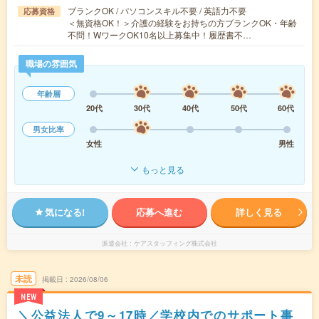
ブランクOK / パソコンスキル不要 / 英語力不要
応募資格
＜無資格OK！＞介護の経験をお持ちの方ブランクOK・年齢
不問！WワークOK10名以上募集中！履歴書不…
職場の雰囲気
年齢層
20代
30代
40代
50代
60代
男女比率
女性
男性
もっと見る
気になる!
応募へ進む
詳しく見る
派遣会社
ケアスタッフィング株式会社
未読
掲載日
2026/08/06
NEW
＼公益法人で9～17時／学校内でのサポート事