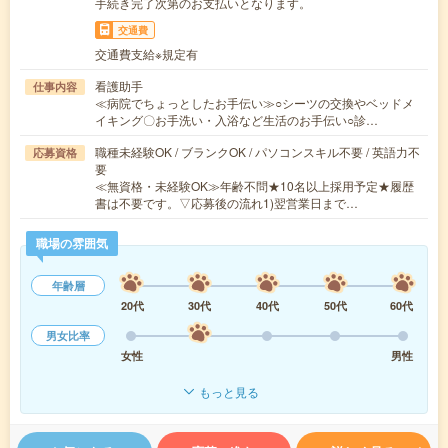
手続き完了次第のお支払いとなります。
交通費
交通費支給※規定有
看護助手
仕事内容
≪病院でちょっとしたお手伝い≫○シーツの交換やベッドメ
イキング〇お手洗い・入浴など生活のお手伝い○診…
職種未経験OK / ブランクOK / パソコンスキル不要 / 英語力不
応募資格
要
≪無資格・未経験OK≫年齢不問★10名以上採用予定★履歴
書は不要です。▽応募後の流れ1)翌営業日まで…
職場の雰囲気
年齢層
20代
30代
40代
50代
60代
男女比率
女性
男性
もっと見る