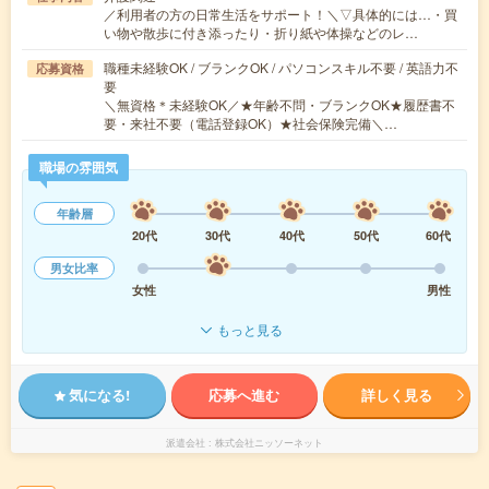
／利用者の方の日常生活をサポート！＼▽具体的には…・買
い物や散歩に付き添ったり・折り紙や体操などのレ…
職種未経験OK / ブランクOK / パソコンスキル不要 / 英語力不
応募資格
要
＼無資格＊未経験OK／★年齢不問・ブランクOK★履歴書不
要・来社不要（電話登録OK）★社会保険完備＼…
職場の雰囲気
年齢層
20代
30代
40代
50代
60代
男女比率
女性
男性
もっと見る
気になる!
応募へ進む
詳しく見る
派遣会社
株式会社ニッソーネット