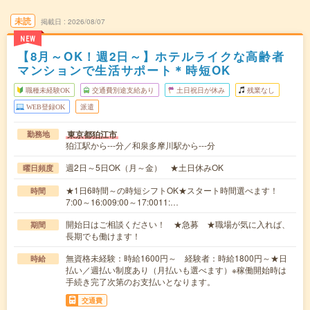
未読
掲載日
2026/08/07
NEW
【8月～OK！週2日～】ホテルライクな高齢者
マンションで生活サポート＊時短OK
職種未経験OK
交通費別途支給あり
土日祝日が休み
残業なし
WEB登録OK
派遣
東京都狛江市
勤務地
狛江駅から---分／和泉多摩川駅から---分
週2日～5日OK（月～金） ★土日休みOK
曜日頻度
★1日6時間～の時短シフトOK★スタート時間選べます！
時間
7:00～16:009:00～17:0011:…
開始日はご相談ください！ ★急募 ★職場が気に入れば、
期間
長期でも働けます！
無資格未経験：時給1600円～ 経験者：時給1800円～★日
時給
払い／週払い制度あり（月払いも選べます）※稼働開始時は
手続き完了次第のお支払いとなります。
交通費