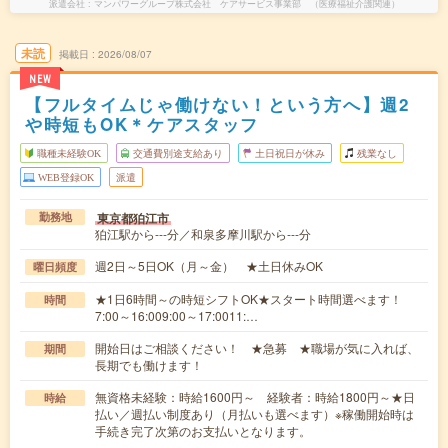
派遣会社
マンパワーグループ株式会社 ケアサービス事業部 （医療福祉介護関連）
未読
掲載日
2026/08/07
NEW
【フルタイムじゃ働けない！という方へ】週2
や時短もOK＊ケアスタッフ
職種未経験OK
交通費別途支給あり
土日祝日が休み
残業なし
WEB登録OK
派遣
東京都狛江市
勤務地
狛江駅から---分／和泉多摩川駅から---分
週2日～5日OK（月～金） ★土日休みOK
曜日頻度
★1日6時間～の時短シフトOK★スタート時間選べます！
時間
7:00～16:009:00～17:0011:…
開始日はご相談ください！ ★急募 ★職場が気に入れば、
期間
長期でも働けます！
無資格未経験：時給1600円～ 経験者：時給1800円～★日
時給
払い／週払い制度あり（月払いも選べます）※稼働開始時は
手続き完了次第のお支払いとなります。