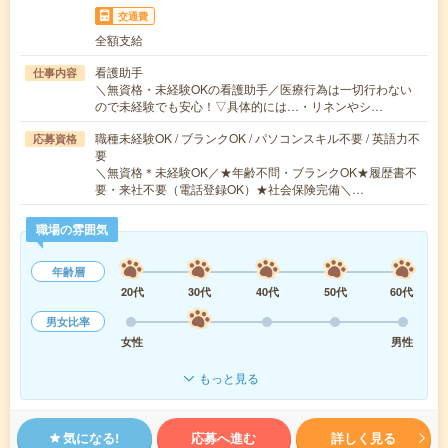
交通費
全額支給
看護助手
仕事内容
＼無資格・未経験OKの看護助手／医療行為は一切行わない
ので未経験でも安心！▽具体的には…・リネンやシ…
職種未経験OK / ブランクOK / パソコンスキル不要 / 英語力不
応募資格
要
＼無資格＊未経験OK／★年齢不問・ブランクOK★履歴書不
要・来社不要（電話登録OK）★社会保険完備＼…
職場の雰囲気
年齢層
20代
30代
40代
50代
60代
男女比率
女性
男性
もっと見る
気になる!
応募へ進む
詳しく見る