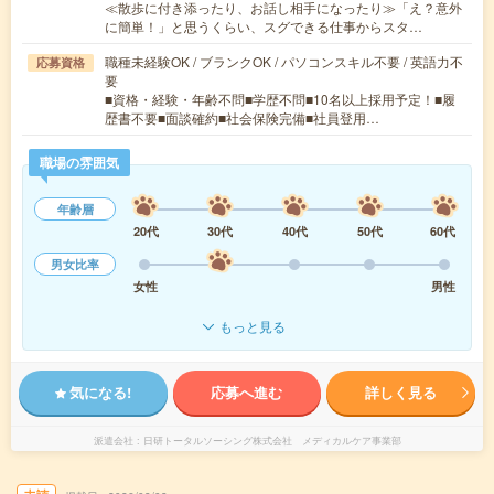
≪散歩に付き添ったり、お話し相手になったり≫「え？意外
に簡単！」と思うくらい、スグできる仕事からスタ…
職種未経験OK / ブランクOK / パソコンスキル不要 / 英語力不
応募資格
要
■資格・経験・年齢不問■学歴不問■10名以上採用予定！■履
歴書不要■面談確約■社会保険完備■社員登用…
職場の雰囲気
年齢層
20代
30代
40代
50代
60代
男女比率
女性
男性
もっと見る
気になる!
応募へ進む
詳しく見る
派遣会社
日研トータルソーシング株式会社 メディカルケア事業部