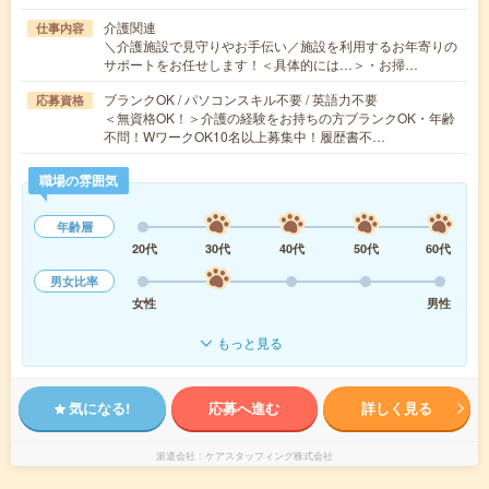
介護関連
仕事内容
＼介護施設で見守りやお手伝い／施設を利用するお年寄りの
サポートをお任せします！＜具体的には…＞・お掃…
ブランクOK / パソコンスキル不要 / 英語力不要
応募資格
＜無資格OK！＞介護の経験をお持ちの方ブランクOK・年齢
不問！WワークOK10名以上募集中！履歴書不…
職場の雰囲気
年齢層
20代
30代
40代
50代
60代
男女比率
女性
男性
もっと見る
気になる!
応募へ進む
詳しく見る
派遣会社
ケアスタッフィング株式会社