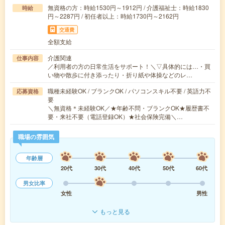
無資格の方：時給1530円～1912円 / 介護福祉士：時給1830
時給
円～2287円 / 初任者以上：時給1730円～2162円
交通費
全額支給
介護関連
仕事内容
／利用者の方の日常生活をサポート！＼▽具体的には…・買
い物や散歩に付き添ったり・折り紙や体操などのレ…
職種未経験OK / ブランクOK / パソコンスキル不要 / 英語力不
応募資格
要
＼無資格＊未経験OK／★年齢不問・ブランクOK★履歴書不
要・来社不要（電話登録OK）★社会保険完備＼…
職場の雰囲気
年齢層
20代
30代
40代
50代
60代
男女比率
女性
男性
もっと見る