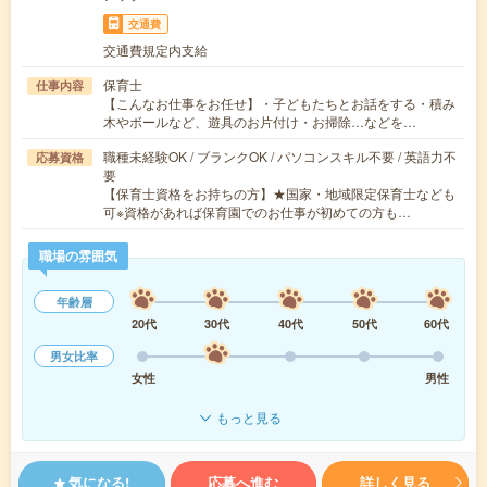
交通費
交通費規定内支給
保育士
仕事内容
【こんなお仕事をお任せ】・子どもたちとお話をする・積み
木やボールなど、遊具のお片付け・お掃除…などを…
職種未経験OK / ブランクOK / パソコンスキル不要 / 英語力不
応募資格
要
【保育士資格をお持ちの方】★国家・地域限定保育士なども
可※資格があれば保育園でのお仕事が初めての方も…
職場の雰囲気
年齢層
20代
30代
40代
50代
60代
男女比率
女性
男性
もっと見る
気になる!
応募へ進む
詳しく見る