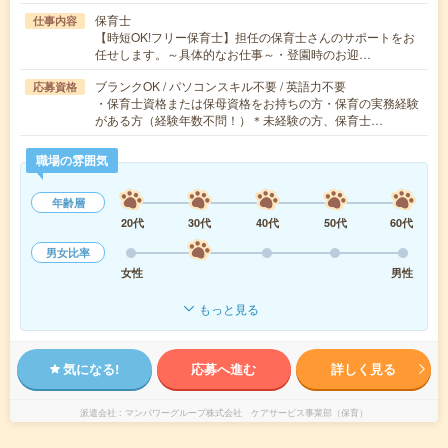
保育士
仕事内容
【時短OK!フリー保育士】担任の保育士さんのサポートをお
任せします。～具体的なお仕事～・登園時のお迎…
ブランクOK / パソコンスキル不要 / 英語力不要
応募資格
・保育士資格または保母資格をお持ちの方・保育の実務経験
がある方（経験年数不問！）＊未経験の方、保育士…
職場の雰囲気
年齢層
20代
30代
40代
50代
60代
男女比率
女性
男性
もっと見る
気になる!
応募へ進む
詳しく見る
派遣会社
マンパワーグループ株式会社 ケアサービス事業部（保育）