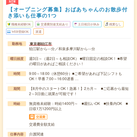
NEW
【オープニング募集】おばあちゃんのお散歩付
き添いも仕事の1つ
職種未経験OK
交通費別途支給あり
土日祝日が休み
残業なし
WEB登録OK
派遣
東京都狛江市
勤務地
狛江駅から---分／和泉多摩川駅から---分
週3日～（週2日～も相談OK） ■曜日固定の相談OK！ ■希望
曜日頻度
の曜日があればご相談ください！
9:00～18:00（休憩60分）■ご希望があれば下記シフトも
時間
OK！早番 7:00～16:00遅番 …
【8月中のスタートOK！急募！】2カ月～ ■ご応募から最短
期間
2～3日後に就業が可能です！
無資格未経験：時給1400円～ ■週払いOK ■扶養内OK ■
時給
日収1万1200円以上
交通費
交通費全額支給
介護関連
仕事内容