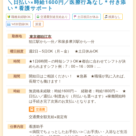
＼日払い×時給1600円／医療行為なし＊付き添
い＊看護サポート
職種未経験OK
交通費別途支給あり
土日祝日が休み
残業なし
WEB登録OK
派遣
東京都狛江市
勤務地
狛江駅から---分／和泉多摩川駅から---分
週2日～5日OK（月～金） ★土日休みOK
曜日頻度
★1日6時間～の時短シフトOK★都合に合わせてシフトが決
時間
められますシフト例：7：00～16：009：…
開始日はご相談ください！ ★急募 ★職場が気に入れば、
期間
長期でも働けます！
無資格未経験：時給1600円～ 経験者：時給1800円～ ★
時給
日払い／週払い制度あり（月払いも選べます）※稼働開始時
は手続き完了次第のお支払いとなります。
交通費
交通費全額支給※規定有
看護助手
仕事内容
≪病院でちょっとしたお手伝い≫〇お手洗い・入浴など生活