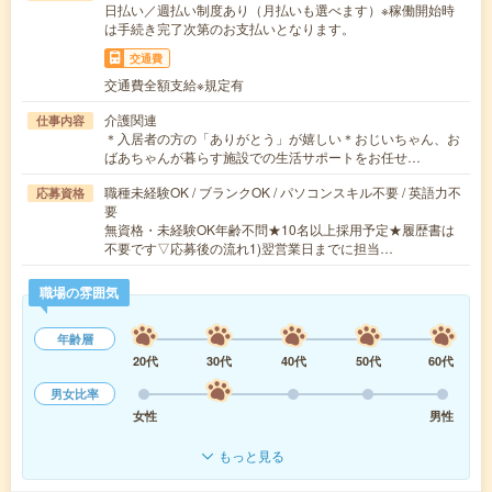
日払い／週払い制度あり（月払いも選べます）※稼働開始時
は手続き完了次第のお支払いとなります。
交通費
交通費全額支給※規定有
介護関連
仕事内容
＊入居者の方の「ありがとう」が嬉しい＊おじいちゃん、お
ばあちゃんが暮らす施設での生活サポートをお任せ…
職種未経験OK / ブランクOK / パソコンスキル不要 / 英語力不
応募資格
要
無資格・未経験OK年齢不問★10名以上採用予定★履歴書は
不要です▽応募後の流れ1)翌営業日までに担当…
職場の雰囲気
年齢層
20代
30代
40代
50代
60代
男女比率
女性
男性
もっと見る