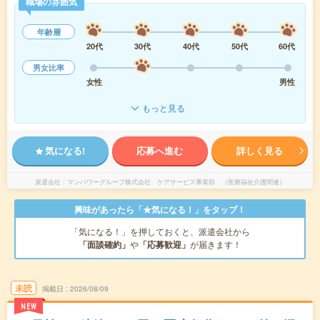
職場の雰囲気
年齢層
20代
30代
40代
50代
60代
男女比率
女性
男性
もっと見る
気になる!
応募へ進む
詳しく見る
派遣会社
マンパワーグループ株式会社 ケアサービス事業部 （医療福祉介護関連）
興味があったら「★気になる！」をタップ！
「気になる！」を押しておくと、派遣会社から
「面談確約」
や
「応募歓迎」
が届きます！
未読
掲載日
2026/08/09
NEW