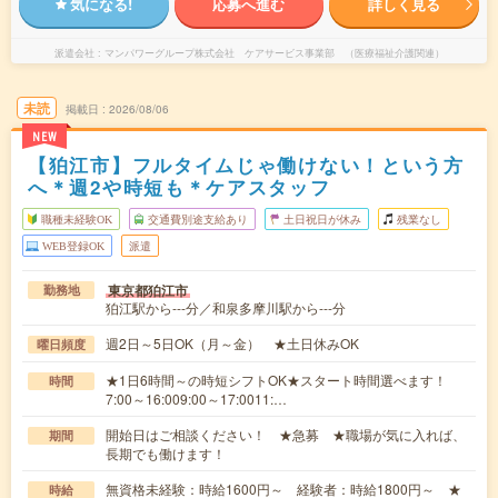
気になる!
応募へ進む
詳しく見る
派遣会社
マンパワーグループ株式会社 ケアサービス事業部 （医療福祉介護関連）
未読
掲載日
2026/08/06
NEW
【狛江市】フルタイムじゃ働けない！という方
へ＊週2や時短も＊ケアスタッフ
職種未経験OK
交通費別途支給あり
土日祝日が休み
残業なし
WEB登録OK
派遣
東京都狛江市
勤務地
狛江駅から---分／和泉多摩川駅から---分
週2日～5日OK（月～金） ★土日休みOK
曜日頻度
★1日6時間～の時短シフトOK★スタート時間選べます！
時間
7:00～16:009:00～17:0011:…
開始日はご相談ください！ ★急募 ★職場が気に入れば、
期間
長期でも働けます！
無資格未経験：時給1600円～ 経験者：時給1800円～ ★
時給