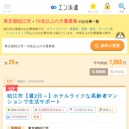
メニュー
気になる!
ログイン
検索
東京都狛江市
×
10名以上の大量募集
のお仕事一覧
狛江市の派遣のお仕事情報です。
オフィスワーク・事務系
、
営業・販売・サービス系
、
クリエイティブ系
などのお仕事を取り揃えています。10名以上の大量募集の条件の
他に、
交通費別途支給あり
、
職種未経験OK
、
友だちと一緒の応募OK
などのこだわり
条件も取り揃えています。
条件の変更
東京都狛江市 / 10名以上の大量募集
29
1,583
全
件
平均時給:
円
時給順
新着順
未読
掲載日
2026/08/09
NEW
狛江市【週2日～】ホテルライクな高齢者マン
ションで生活サポート
職種未経験OK
交通費別途支給あり
土日祝日が休み
残業なし
WEB登録OK
派遣
東京都狛江市
勤務地