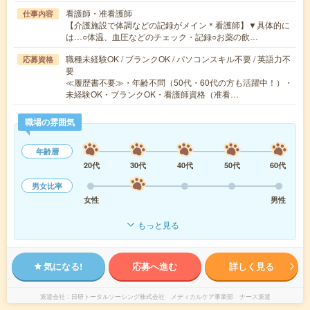
看護師・准看護師
仕事内容
【介護施設で体調などの記録がメイン＊看護師】▼具体的に
は…○体温、血圧などのチェック・記録○お薬の飲…
職種未経験OK / ブランクOK / パソコンスキル不要 / 英語力不
応募資格
要
≪履歴書不要≫・年齢不問（50代・60代の方も活躍中！）・
未経験OK・ブランクOK・看護師資格（准看…
職場の雰囲気
年齢層
20代
30代
40代
50代
60代
男女比率
女性
男性
もっと見る
気になる!
応募へ進む
詳しく見る
派遣会社
日研トータルソーシング株式会社 メディカルケア事業部 ナース派遣