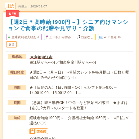
未読
掲載日
2026/08/07
NEW
【週2日＊高時給1900円～】シニア向けマンシ
ョンで食事の配膳や見守り＊介護
交通費別途支給あり
土日祝日が休み
残業なし
WEB登録OK
派遣
東京都狛江市
勤務地
狛江駅から---分／和泉多摩川駅から---分
★週2日～（月～日） ※希望のシフトを毎月提出（日数と曜
曜日頻度
日の組み合わせや固定も可）
★【日勤のみ】1日5時間～OK！≪シフト例≫9:00～
時間
14:0010:00～15:0012:00～1…
【急募】即日勤務OK！中旬～など開始日相談可 ★まずは
期間
お試し2カ月～のスタートも歓迎！
経験者時給1900円～ 介護福祉士時給1950円～ ※日払い/
時給
週払いOK
交通費
交通費全額支給