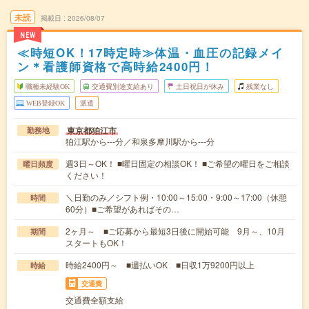
未読
掲載日
2026/08/07
NEW
≪時短OK！17時定時≫体温・血圧の記録メイ
ン＊看護師資格で高時給2400円！
職種未経験OK
交通費別途支給あり
土日祝日が休み
残業なし
WEB登録OK
派遣
東京都狛江市
勤務地
狛江駅から---分／和泉多摩川駅から---分
週3日～OK！ ■曜日固定の相談OK！ ■ご希望の曜日をご相談
曜日頻度
ください！
＼日勤のみ／シフト例・10:00～15:00・9:00～17:00（休憩
時間
60分）■ご希望があればその…
2ヶ月～ ■ご応募から最短3日後に開始可能 9月～、10月
期間
スタートもOK！
時給2400円～ ■週払いOK ■日収1万9200円以上
時給
交通費
交通費全額支給