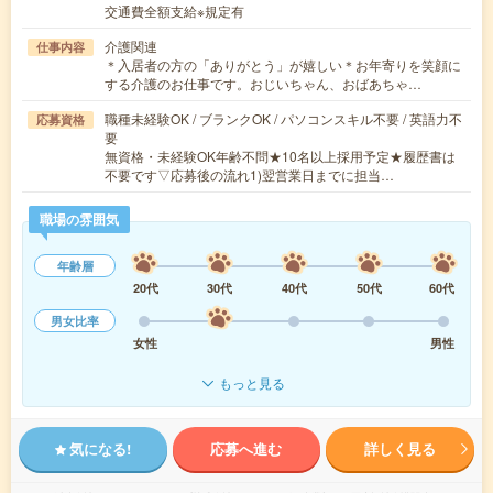
交通費全額支給※規定有
介護関連
仕事内容
＊入居者の方の「ありがとう」が嬉しい＊お年寄りを笑顔に
する介護のお仕事です。おじいちゃん、おばあちゃ…
職種未経験OK / ブランクOK / パソコンスキル不要 / 英語力不
応募資格
要
無資格・未経験OK年齢不問★10名以上採用予定★履歴書は
不要です▽応募後の流れ1)翌営業日までに担当…
職場の雰囲気
年齢層
20代
30代
40代
50代
60代
男女比率
女性
男性
もっと見る
気になる!
応募へ進む
詳しく見る