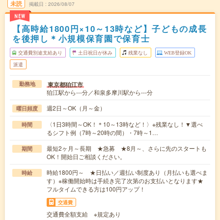
未読
掲載日
2026/08/07
NEW
【高時給1800円×10～13時など】子どもの成長
を後押し＊小規模保育園で保育士
交通費別途支給あり
土日祝日が休み
残業なし
WEB登録OK
派遣
東京都狛江市
勤務地
狛江駅から---分／和泉多摩川駅から---分
週2日～OK（月～金）
曜日頻度
〈1日3時間～OK！＊10～13時など！〉※残業なし！▼選べ
時間
るシフト例（7時～20時の間）・7時～1…
最短2ヶ月～長期 ★急募 ★8月～、さらに先のスタートも
期間
OK！開始日ご相談ください。
時給1800円～ ★日払い／週払い制度あり（月払いも選べま
時給
す）※稼働開始時は手続き完了次第のお支払いとなります★
フルタイムできる方は100円アップ！
交通費
交通費全額支給 ※規定あり