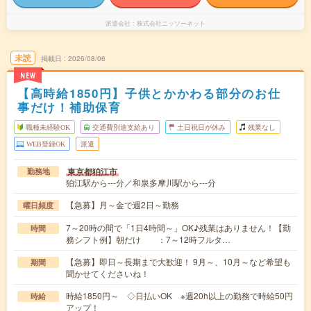
派遣会社
株式会社ニッソーネット
未読
掲載日
2026/08/06
NEW
【高時給1850円】子供とかかわる部分のお仕
事だけ！補助保育
職種未経験OK
交通費別途支給あり
土日祝日が休み
残業なし
WEB登録OK
派遣
東京都狛江市
勤務地
狛江駅から---分／和泉多摩川駅から---分
【急募】月～金で週2日～勤務
曜日頻度
7～20時の間で「1日4時間～」OK♪残業はありません！【勤
時間
務シフト例】朝だけ ：7～12時フルタ…
【急募】即日～長期まで大歓迎！ 9月～、10月～など希望も
期間
聞かせてくださいね！
時給1850円～ ◇日払いOK ※週20h以上の勤務で時給50円
時給
アップ！