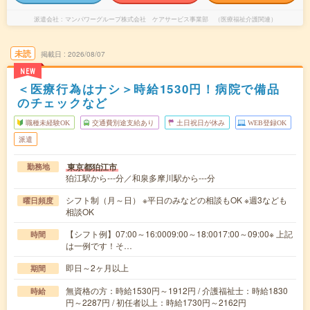
派遣会社
マンパワーグループ株式会社 ケアサービス事業部 （医療福祉介護関連）
未読
掲載日
2026/08/07
NEW
＜医療行為はナシ＞時給1530円！病院で備品
のチェックなど
職種未経験OK
交通費別途支給あり
土日祝日が休み
WEB登録OK
派遣
東京都狛江市
勤務地
狛江駅から---分／和泉多摩川駅から---分
シフト制（月～日） ※平日のみなどの相談もOK ※週3なども
曜日頻度
相談OK
【シフト例】07:00～16:0009:00～18:0017:00～09:00※ 上記
時間
は一例です！そ…
即日～2ヶ月以上
期間
無資格の方：時給1530円～1912円 / 介護福祉士：時給1830
時給
円～2287円 / 初任者以上：時給1730円～2162円