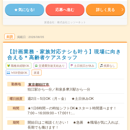
気になる!
応募へ進む
詳しく見る
派遣会社
株式会社ニッソーネット
未読
掲載日
2026/08/05
【計画業務・家族対応ナシも叶う】現場に向き
合える＊高齢者ケアスタッフ
職種未経験OK
交通費別途支給あり
土日祝日が休み
残業なし
WEB登録OK
派遣
東京都狛江市
勤務地
狛江駅から---分／和泉多摩川駅から---分
週2日～5日OK（月～金） ★土日休みOK
曜日頻度
★1日6時間～の時短シフトOK★スタート時間選べます！
時間
7:00～16:009:00～17:0011:…
開始日はご相談ください！ ★急募 ★職場が気に入れば、
期間
長期でも働けます！