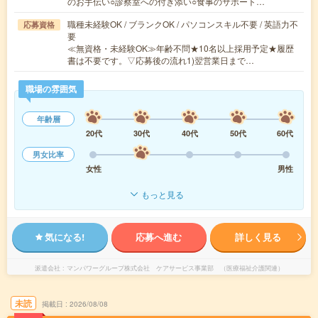
のお手伝い○診察室への付き添い○食事のサポート…
職種未経験OK / ブランクOK / パソコンスキル不要 / 英語力不
応募資格
要
≪無資格・未経験OK≫年齢不問★10名以上採用予定★履歴
書は不要です。▽応募後の流れ1)翌営業日まで…
職場の雰囲気
年齢層
20代
30代
40代
50代
60代
男女比率
女性
男性
もっと見る
気になる!
応募へ進む
詳しく見る
派遣会社
マンパワーグループ株式会社 ケアサービス事業部 （医療福祉介護関連）
未読
掲載日
2026/08/08