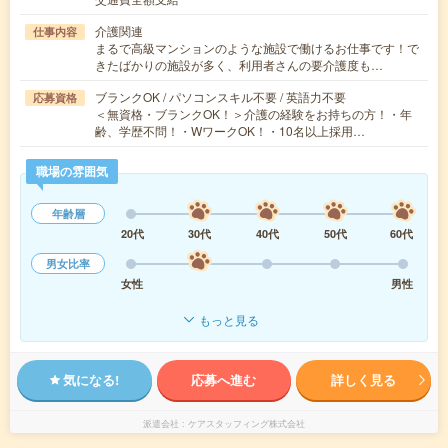
介護関連
仕事内容
まるで高級マンションのような施設で働けるお仕事です！で
きたばかりの施設が多く、利用者さんの要介護度も…
ブランクOK / パソコンスキル不要 / 英語力不要
応募資格
＜無資格・ブランクOK！＞介護の経験をお持ちの方！・年
齢、学歴不問！・WワークOK！・10名以上採用…
職場の雰囲気
年齢層
20代
30代
40代
50代
60代
男女比率
女性
男性
もっと見る
気になる!
応募へ進む
詳しく見る
派遣会社
ケアスタッフィング株式会社