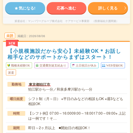
気になる!
応募へ進む
詳しく見る
派遣会社
マンパワーグループ株式会社 ケアサービス事業部 （医療福祉介護関連）
未読
掲載日
2026/08/06
NEW
【小規模施設だから安心】未経験OK＊お話し
相手などのサポートからまずはスタート！
職種未経験OK
交通費別途支給あり
土日祝日が休み
WEB登録OK
派遣
東京都狛江市
勤務地
狛江駅から---分／和泉多摩川駅から---分
シフト制（月～日） ※平日のみなどの相談もOK ※週3なども
曜日頻度
相談OK
【シフト例】07:00～16:0009:00～18:0017:00～09:00※ 上記
時間
は一例です！そ…
即日～2ヶ月以上 ■開始日の相談OK！
期間