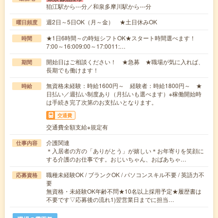
狛江駅から---分／和泉多摩川駅から---分
週2日～5日OK（月～金） ★土日休みOK
曜日頻度
★1日6時間～の時短シフトOK★スタート時間選べます！
時間
7:00～16:009:00～17:0011:…
開始日はご相談ください！ ★急募 ★職場が気に入れば、
期間
長期でも働けます！
無資格未経験：時給1600円～ 経験者：時給1800円～ ★
時給
日払い／週払い制度あり（月払いも選べます）※稼働開始時
は手続き完了次第のお支払いとなります。
交通費
交通費全額支給※規定有
介護関連
仕事内容
＊入居者の方の「ありがとう」が嬉しい＊お年寄りを笑顔に
する介護のお仕事です。おじいちゃん、おばあちゃ…
職種未経験OK / ブランクOK / パソコンスキル不要 / 英語力不
応募資格
要
無資格・未経験OK年齢不問★10名以上採用予定★履歴書は
不要です▽応募後の流れ1)翌営業日までに担当…