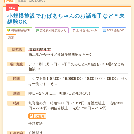
未読
掲載日
2026/08/08
NEW
小規模施設でおばあちゃんのお話相手など＊未
経験OK
職種未経験OK
交通費別途支給あり
土日祝日が休み
WEB登録OK
派遣
東京都狛江市
勤務地
狛江駅から---分／和泉多摩川駅から---分
シフト制（月～日） ※平日のみなどの相談もOK ※週3なども
曜日頻度
相談OK
【シフト例】07:00～16:0009:00～18:0017:00～09:00※ 上記
時間
は一例です！そ…
即日～2ヶ月以上 ■開始日の相談OK！
期間
無資格の方：時給1530円～1912円 / 介護福祉士：時給1830
時給
円～2287円 / 初任者以上：時給1730円～2162円
交通費
全額支給
介護関連
仕事内容