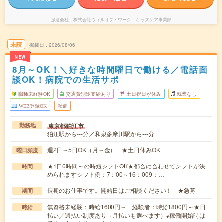
派遣会社
株式会社ウィルオブ・ワーク キッズケア事業部
未読
掲載日
2026/08/06
NEW
8月～OK！＼好きな時間曜日で働ける／電話面
談OK！病院での生活サポ
職種未経験OK
交通費別途支給あり
土日祝日が休み
残業なし
WEB登録OK
派遣
東京都狛江市
勤務地
狛江駅から---分／和泉多摩川駅から---分
週2日～5日OK（月～金） ★土日休みOK
曜日頻度
★1日6時間～の時短シフトOK★都合に合わせてシフトが決
時間
められますシフト例：7：00～16：009：…
長期のお仕事です。開始日はご相談ください！ ★急募
期間
無資格未経験：時給1600円～ 経験者：時給1800円～★日
時給
払い／週払い制度あり（月払いも選べます）※稼働開始時は