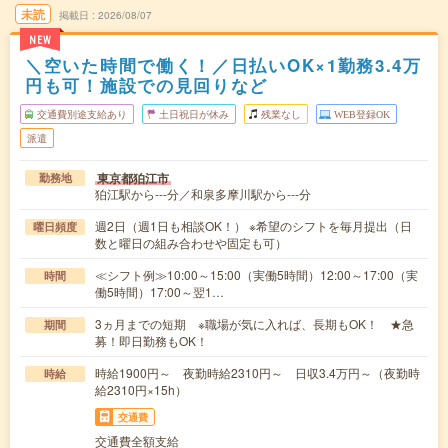
未読
掲載日
2026/08/07
NEW
＼空いた時間で働く！／日払いOK×1勤務3.4万
円も可！施設での見回りなど
交通費別途支給あり
土日祝日が休み
残業なし
WEB登録OK
派遣
東京都狛江市
勤務地
狛江駅から---分／和泉多摩川駅から---分
週2日（週1日も相談OK！） ※希望のシフトを毎月提出（日
曜日頻度
数と曜日の組み合わせや固定も可）
≪シフト例≫10:00～15:00（実働5時間）12:00～17:00（実
時間
働5時間）17:00～翌1…
3ヵ月までの短期 ※職場が気に入れば、長期もOK！ ★急
期間
募！即日勤務もOK！
時給1900円～ 夜勤時給2310円～ 日収3.4万円～（夜勤時
時給
給2310円×15h）
交通費
交通費全額支給