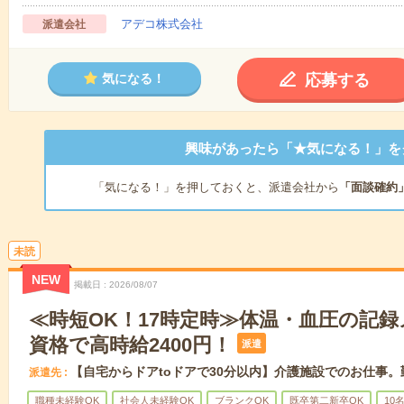
アデコ株式会社
派遣会社
応募する
気になる！
興味があったら「★気になる！」を
「気になる！」を押しておくと、派遣会社から
「面談確約
未読
NEW
掲載日
2026/08/07
≪時短OK！17時定時≫体温・血圧の記
資格で高時給2400円！
派遣
【自宅からドアtoドアで30分以内】介護施設でのお仕事
派遣先
職種未経験OK
社会人未経験OK
ブランクOK
既卒第二新卒OK
10