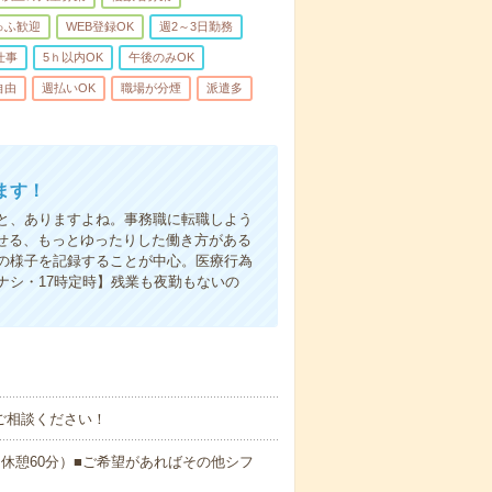
ゅふ歓迎
WEB登録OK
週2～3日勤務
仕事
5ｈ以内OK
午後のみOK
自由
週払いOK
職場が分煙
派遣多
ます！
と、ありますよね。事務職に転職しよう
かせる、もっとゆったりした働き方がある
の様子を記録することが中心。医療行為
ナシ・17時定時】残業も夜勤もないの
ご相談ください！
:00（休憩60分）■ご希望があればその他シフ