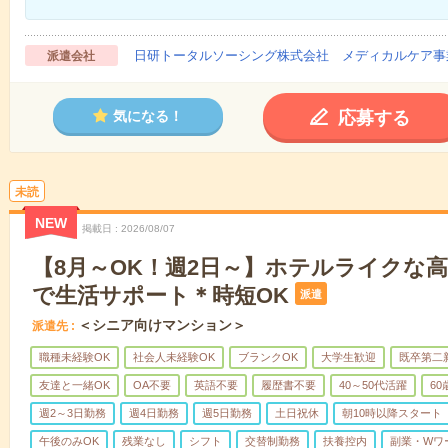
日研トータルソーシング株式会社 メディカルケア事
派遣会社
応募する
気になる！
未読
NEW
掲載日
2026/08/07
【8月～OK！週2日～】ホテルライクな
で生活サポート＊時短OK
派遣
＜シニア向けマンション＞
派遣先
職種未経験OK
社会人未経験OK
ブランクOK
大学生歓迎
既卒第二
友達と一緒OK
OA不要
英語不要
履歴書不要
40～50代活躍
6
週2～3日勤務
週4日勤務
週5日勤務
土日祝休
朝10時以降スタート
午後のみOK
残業なし
シフト
交替制勤務
扶養控内
副業・Wワ