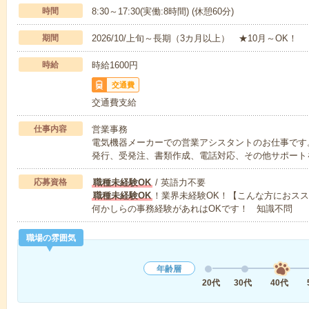
時間
8:30～17:30(実働:8時間) (休憩60分)
期間
2026/10/上旬～長期（3カ月以上） ★10月～OK！
時給
時給1600円
交通費
交通費支給
仕事内容
営業事務
電気機器メーカーでの営業アシスタントのお仕事です
発行、受発注、書類作成、電話対応、その他サポート
応募資格
職種未経験OK
/ 英語力不要
職種未経験OK
！業界未経験OK！【こんな方におス
何かしらの事務経験があれはOKです！ 知識不問
職場の雰囲気
年齢層
20代
30代
40代