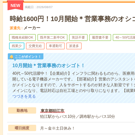
NEW
掲載日
2026/08/07
時給1600円！10月開始＊営業事務のオシ
メーカー
派遣先
職種未経験OK
既卒第二新卒OK
英語不要
履歴書不要
40～50代活
残業少
交費支給
車通勤可
派遣多
ここがポイント！
10月開始＊営業事務のオシゴト！
40代～50代活躍中！【企業紹介】インフラに関わるものから、医療
開している電子機器メーカーです。【部署紹介】営業のアシスタント
がメインとなりますので、人をサポートするのが好きな人歓迎です！
メインになり、電話対応は自社工場とのやり取りになります。【就業時
つづきを見る
勤務地
東京都狛江市
狛江駅からバス10分／調布駅からバス10分
曜日頻度
月～金※土日休み！