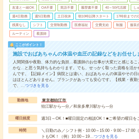
友達と一緒OK
OA不要
英語不要
履歴書不要
40～50代活躍
し
週4日勤務
週5日勤務
土日祝休
朝10時以降スタート
17時前までの
残業なし
シフト
交替制勤務
医療福祉
交費支給
制服
服装
ルーティン
看護師
ここがポイント！
施設でおばあちゃんの体温や血圧の記録などをお任せし
人間関係や夜勤、体力的な負担…看護師のお仕事が大変だと感じるこ
かな...と思う気持ちもわかります。でも、せっかく取った資格を活
んです。【記録メイン】病院とは違い、おばあちゃんの体温やその日
はほとんどありません。ブランクがあっても安心です。【残業・夜勤
で、…
つづきを見る
勤務地
東京都狛江市
狛江駅から---分／和泉多摩川駅から---分
曜日頻度
週3日～OK！■曜日固定の相談OK！■ご希望の曜日を
時間
＼日勤のみ／シフト例・10:00～15:00・9:00～17
トもOK！（例）10:00～19…
つづきを見る