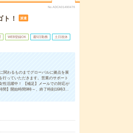
No.ADCA01490476
ゴト！
派遣
躍
WEB登録OK
週5日勤務
土日祝休
用に関わるものまでグローバルに拠点を展
を行っていただきます。営業のサポート
女性活躍中！ 【補足】メールでの対応が
間】開始時間9時～、終了時刻16時3…