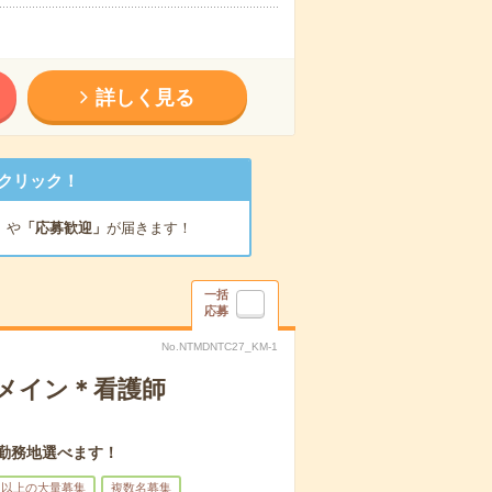
詳しく見る
クリック！
」
や
「応募歓迎」
が届きます！
一括
応募
No.NTMDNTC27_KM-1
録メイン＊看護師
。勤務地選べます！
名以上の大量募集
複数名募集