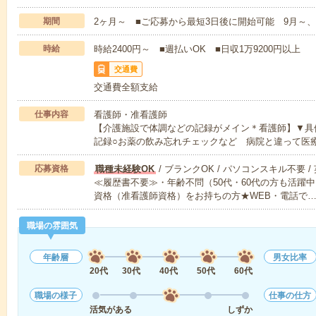
期間
2ヶ月～ ■ご応募から最短3日後に開始可能 9月～、
時給
時給2400円～ ■週払いOK ■日収1万9200円以上
交通費
交通費全額支給
仕事内容
看護師・准看護師
【介護施設で体調などの記録がメイン＊看護師】▼具
記録○お薬の飲み忘れチェックなど 病院と違って医
応募資格
職種未経験OK
/ ブランクOK / パソコンスキル不要 /
≪履歴書不要≫・年齢不問（50代・60代の方も活躍
資格（准看護師資格）をお持ちの方★WEB・電話で
職場の雰囲気
年齢層
男女比率
20代
30代
40代
50代
60代
職場の様子
仕事の仕方
活気がある
しずか