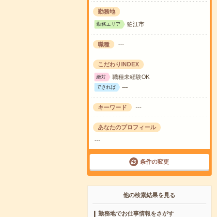
勤務地
狛江市
勤務エリア
職種
---
こだわりINDEX
職種未経験OK
絶対
---
できれば
キーワード
---
あなたのプロフィール
---
条件の変更
他の検索結果を見る
勤務地でお仕事情報をさがす