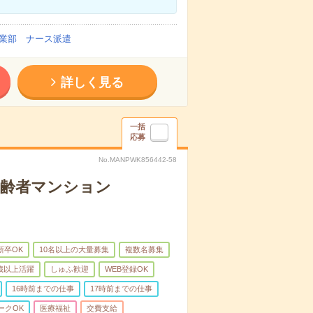
業部 ナース派遣
詳しく見る
一括
応募
No.MANPWK856442-58
高齢者マンション
新卒OK
10名以上の大量募集
複数名募集
0歳以上活躍
しゅふ歓迎
WEB登録OK
16時前までの仕事
17時前までの仕事
ークOK
医療福祉
交費支給