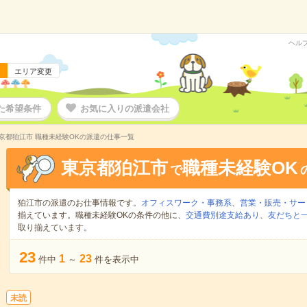
ヘル
エリア変更
た希望条件
お気に入りの派遣会社
京都狛江市 職種未経験OKの派遣の仕事一覧
東京都狛江市
職種未経験OK
で
狛江市の派遣のお仕事情報です。
オフィスワーク・事務系
、
営業・販売・サー
揃えています。職種未経験OKの条件の他に、
交通費別途支給あり
、
友だちと一
取り揃えています。
23
1
23
件中
～
件を表示中
未読