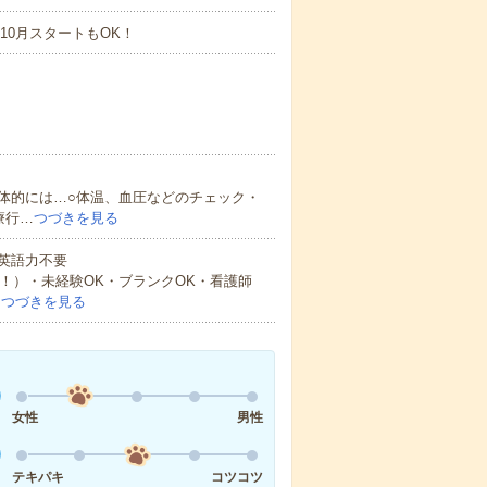
10月スタートもOK！
体的には…○体温、血圧などのチェック・
療行…
つづきを見る
 英語力不要
中！）・未経験OK・ブランクOK・看護師
…
つづきを見る
女性
男性
テキパキ
コツコツ