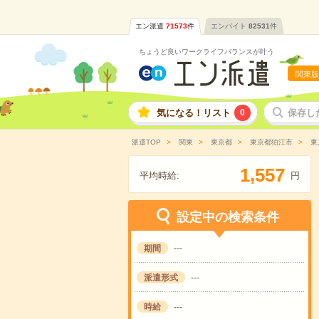
エン派遣
71573
件
エンバイト
82531
件
ちょうど良いワークライフバランスが叶う
関東版
気になる！リスト
0
保存し
派遣TOP
関東
東京都
東京都狛江市
東
,
1
5
5
7
平均時給:
円
設定中の検索条件
期間
---
派遣形式
---
時給
---