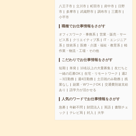
八王子市
立川市
町田市
府中市
日野
市
多摩市
武蔵野市
調布市
三鷹市
小平市
職種でお仕事情報をさがす
オフィスワーク・事務系
営業・販売・サー
ビス系
クリエイティブ系
IT・エンジニア
系
技術系
医療・介護・福祉・教育系
軽
作業・物流・工場・その他
こだわりでお仕事情報をさがす
短期
単発
10名以上の大量募集
友だちと
一緒の応募OK
在宅・リモートワーク
週2
～3日勤務
週4日勤務
土日祝のみ勤務
残
業なし
副業・WワークOK
交通費別途支給
あり
語学力が活かせる
人気のワードでお仕事情報をさがす
急募
年齢不問
財団法人
英語
書類チェ
ック
テレビ局
封入
大学