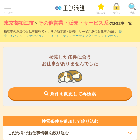
メニュー
気になる!
ログイン
検索
東京都狛江市
×
その他営業・販売・サービス系
のお仕事一覧
狛江市の派遣のお仕事情報です。その他営業・販売・サービス系のお仕事の他に、
販
売（アパレル・ファッション・コスメ）
、
テレマーケティング・テレフォンオペレー
ター・コールセンター
、
窓口・ショールーム・カウンター受付
などを取り揃えていま
す。さらに、
短期
・
単発
などの期間や、
職種未経験OK
などのこだわり条件で絞り込ん
でいただけます。
検索した条件に合う
お仕事がありませんでした
条件を変更して再検索
検索条件を追加して絞り込む
こだわり
でお仕事情報を絞り込む