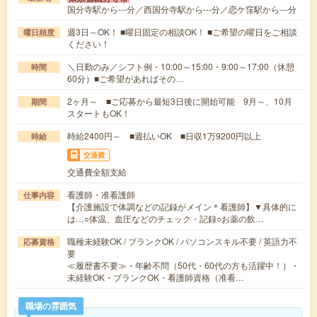
国分寺駅から---分／西国分寺駅から---分／恋ケ窪駅から---分
週3日～OK！ ■曜日固定の相談OK！ ■ご希望の曜日をご相談
曜日頻度
ください！
＼日勤のみ／シフト例・10:00～15:00・9:00～17:00（休憩
時間
60分）■ご希望があればその…
2ヶ月～ ■ご応募から最短3日後に開始可能 9月～、10月
期間
スタートもOK！
時給2400円～ ■週払いOK ■日収1万9200円以上
時給
交通費
交通費全額支給
看護師・准看護師
仕事内容
【介護施設で体調などの記録がメイン＊看護師】▼具体的に
は…○体温、血圧などのチェック・記録○お薬の飲…
職種未経験OK / ブランクOK / パソコンスキル不要 / 英語力不
応募資格
要
≪履歴書不要≫・年齢不問（50代・60代の方も活躍中！）・
未経験OK・ブランクOK・看護師資格（准看…
職場の雰囲気