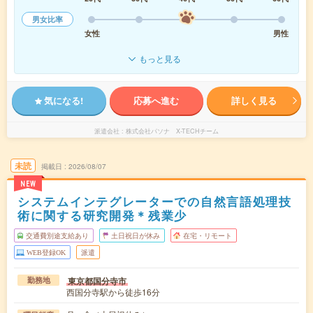
男女比率
女性
男性
もっと見る
気になる!
応募へ進む
詳しく見る
派遣会社
株式会社パソナ X-TECHチーム
未読
掲載日
2026/08/07
NEW
システムインテグレーターでの自然言語処理技
術に関する研究開発＊残業少
交通費別途支給あり
土日祝日が休み
在宅・リモート
WEB登録OK
派遣
東京都国分寺市
勤務地
西国分寺駅から徒歩16分