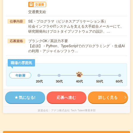
交通費
交通費支給
SE・プログラマ（ビジネスアプリケーション系）
仕事内容
社会インフラやITシステムを支える大手総合メーカーにて、
研究開発向けプロトタイプソフトウェアの設計、…
ブランクOK / 英語力不要
応募資格
【必須】・Python、TypeScriptでのプログラミング ・生成AI
の利用・アジャイルソフトウ…
職場の雰囲気
年齢層
20代
30代
40代
50代
60代
気になる!
応募へ進む
詳しく見る
派遣会社
アデコ株式会社 Tech Talent事業本部