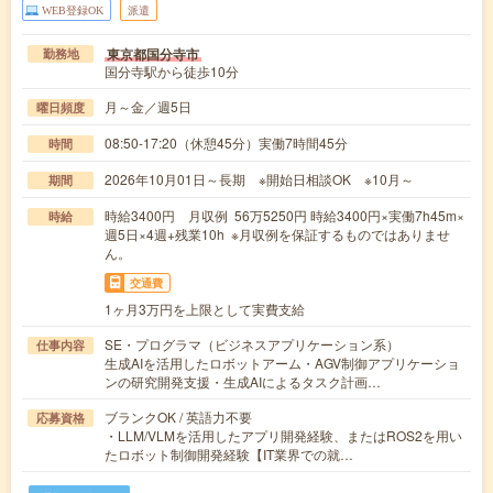
WEB登録OK
派遣
東京都国分寺市
勤務地
国分寺駅から徒歩10分
月～金／週5日
曜日頻度
08:50-17:20（休憩45分）実働7時間45分
時間
2026年10月01日～長期 ※開始日相談OK ※10月～
期間
時給3400円 月収例 56万5250円 時給3400円×実働7h45m×
時給
週5日×4週+残業10h ※月収例を保証するものではありませ
ん。
交通費
1ヶ月3万円を上限として実費支給
SE・プログラマ（ビジネスアプリケーション系）
仕事内容
生成AIを活用したロボットアーム・AGV制御アプリケーショ
ンの研究開発支援・生成AIによるタスク計画…
ブランクOK / 英語力不要
応募資格
・LLM/VLMを活用したアプリ開発経験、またはROS2を用い
たロボット制御開発経験【IT業界での就…