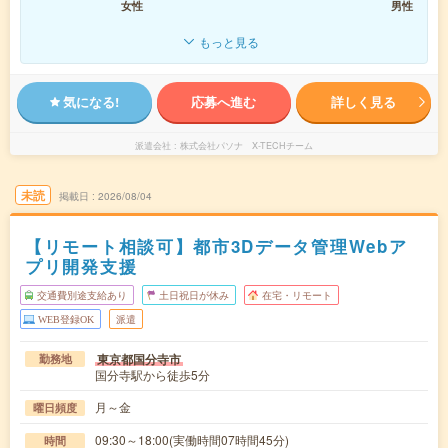
女性
男性
もっと見る
気になる!
応募へ進む
詳しく見る
派遣会社
株式会社パソナ X-TECHチーム
未読
掲載日
2026/08/04
【リモート相談可】都市3Dデータ管理Webア
プリ開発支援
交通費別途支給あり
土日祝日が休み
在宅・リモート
WEB登録OK
派遣
東京都国分寺市
勤務地
国分寺駅から徒歩5分
月～金
曜日頻度
09:30～18:00(実働時間07時間45分)
時間