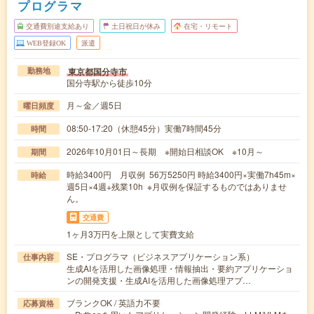
プログラマ
交通費別途支給あり
土日祝日が休み
在宅・リモート
WEB登録OK
派遣
東京都国分寺市
勤務地
国分寺駅から徒歩10分
月～金／週5日
曜日頻度
08:50-17:20（休憩45分）実働7時間45分
時間
2026年10月01日～長期 ※開始日相談OK ※10月～
期間
時給3400円 月収例 56万5250円 時給3400円×実働7h45m×
時給
週5日×4週+残業10h ※月収例を保証するものではありませ
ん。
交通費
1ヶ月3万円を上限として実費支給
SE・プログラマ（ビジネスアプリケーション系）
仕事内容
生成AIを活用した画像処理・情報抽出・要約アプリケーショ
ンの開発支援・生成AIを活用した画像処理アプ…
ブランクOK / 英語力不要
応募資格