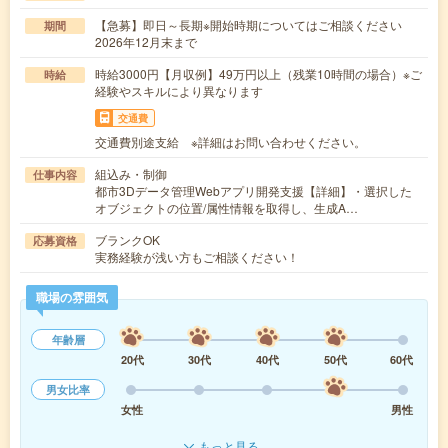
【急募】即日～長期※開始時期についてはご相談ください
期間
2026年12月末まで
時給3000円【月収例】49万円以上（残業10時間の場合）※ご
時給
経験やスキルにより異なります
交通費
交通費別途支給 ※詳細はお問い合わせください。
組込み・制御
仕事内容
都市3Dデータ管理Webアプリ開発支援【詳細】・選択した
オブジェクトの位置/属性情報を取得し、生成A…
ブランクOK
応募資格
実務経験が浅い方もご相談ください！
職場の雰囲気
年齢層
20代
30代
40代
50代
60代
男女比率
女性
男性
もっと見る