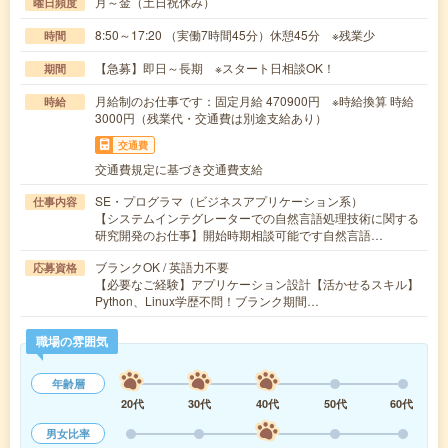
月～金（土日祝休み）
曜日頻度
8:50～17:20 （実働7時間45分）休憩45分 ※残業少
時間
【急募】即日～長期 ※スタート日相談OK！
期間
月給制のお仕事です：固定月給 470900円 ※時給換算 時給
時給
3000円（残業代・交通費は別途支給あり）
交通費
交通費規定に基づき交通費支給
SE・プログラマ（ビジネスアプリケーション系）
仕事内容
【システムインテグレーターでの自然言語処理技術に関する
研究開発のお仕事】開始時期相談可能です自然言語…
ブランクOK / 英語力不要
応募資格
【必要なご経験】アプリケーション設計【活かせるスキル】
Python、Linux学歴不問！ブランク期間…
職場の雰囲気
年齢層
20代
30代
40代
50代
60代
男女比率