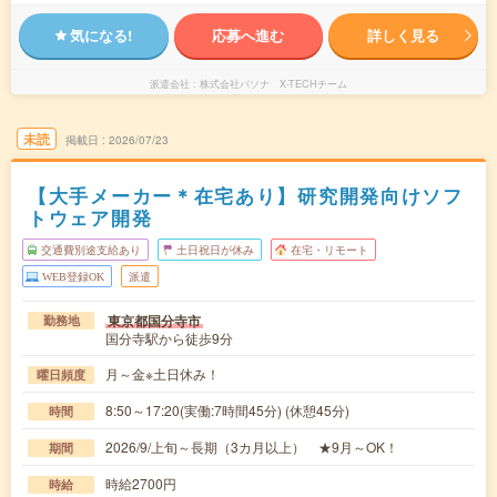
気になる!
応募へ進む
詳しく見る
派遣会社
株式会社パソナ X-TECHチーム
未読
掲載日
2026/07/23
【大手メーカー＊在宅あり】研究開発向けソフ
トウェア開発
交通費別途支給あり
土日祝日が休み
在宅・リモート
WEB登録OK
派遣
東京都国分寺市
勤務地
国分寺駅から徒歩9分
月～金※土日休み！
曜日頻度
8:50～17:20(実働:7時間45分) (休憩45分)
時間
2026/9/上旬～長期（3カ月以上） ★9月～OK！
期間
時給2700円
時給