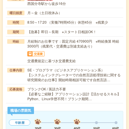
西国分寺駅から徒歩16分
月～金（土日祝休み）
曜日頻度
8:50～17:20 （実働7時間45分）休憩45分 ※残業少
時間
【急募】即日～長期 ※スタート日相談OK！
期間
月給制のお仕事です：固定月給 470900円 ※時給換算 時給
時給
3000円（残業代・交通費は別途支給あり）
交通費
交通費規定に基づき交通費支給
SE・プログラマ（ビジネスアプリケーション系）
仕事内容
【システムインテグレーターでの自然言語処理技術に関する
研究開発のお仕事】開始時期相談可能です自然言語…
ブランクOK / 英語力不要
応募資格
【必要なご経験】アプリケーション設計【活かせるスキル】
Python、Linux学歴不問！ブランク期間…
職場の雰囲気
年齢層
20代
30代
40代
50代
60代