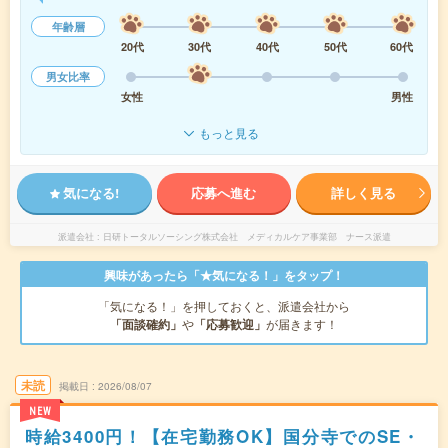
年齢層
20代
30代
40代
50代
60代
男女比率
女性
男性
もっと見る
気になる!
応募へ進む
詳しく見る
派遣会社
日研トータルソーシング株式会社 メディカルケア事業部 ナース派遣
興味があったら「★気になる！」をタップ！
「気になる！」を押しておくと、派遣会社から
「面談確約」
や
「応募歓迎」
が届きます！
未読
掲載日
2026/08/07
NEW
時給3400円！【在宅勤務OK】国分寺でのSE・