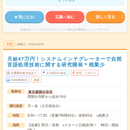
気になる!
応募へ進む
詳しく見る
派遣会社
パーソルクロステクノロジー株式会社機電系エンジニアサービス
未読
掲載日
2026/08/04
月給47万円！システムインテグレーターで自然
言語処理技術に関する研究開発＊残業少
交通費別途支給あり
土日祝日が休み
在宅・リモート
WEB登録OK
派遣
東京都国分寺市
勤務地
西国分寺駅から徒歩16分
月～金（土日祝休み）
曜日頻度
8:50～17:20 （実働7時間45分）休憩45分 ※残業少
時間
【急募】即日～長期 ※スタート日相談OK！ #8月～開始
期間
OK！