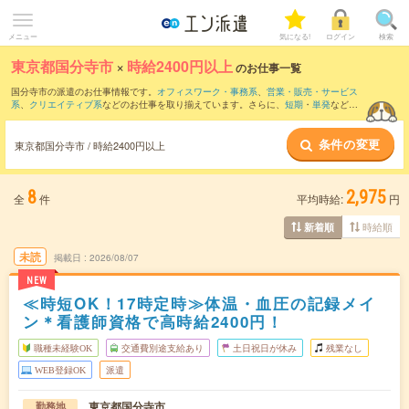
メニュー
気になる!
ログイン
検索
東京都国分寺市
×
時給2400円以上
のお仕事一覧
国分寺市の派遣のお仕事情報です。
オフィスワーク・事務系
、
営業・販売・サービス
系
、
クリエイティブ系
などのお仕事を取り揃えています。さらに、
短期
・
単発
などの
期間や、
職種未経験OK
などのこだわり条件で絞り込んでいただけます。
条件の変更
東京都国分寺市 / 時給2400円以上
8
2,975
全
件
平均時給:
円
時給順
新着順
未読
掲載日
2026/08/07
NEW
≪時短OK！17時定時≫体温・血圧の記録メイ
ン＊看護師資格で高時給2400円！
職種未経験OK
交通費別途支給あり
土日祝日が休み
残業なし
WEB登録OK
派遣
東京都国分寺市
勤務地