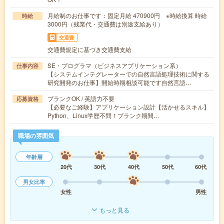
月給制のお仕事です：固定月給 470900円 ※時給換算 時給
時給
3000円（残業代・交通費は別途支給あり）
交通費
交通費規定に基づき交通費支給
SE・プログラマ（ビジネスアプリケーション系）
仕事内容
【システムインテグレーターでの自然言語処理技術に関する
研究開発のお仕事】開始時期相談可能です自然言語…
ブランクOK / 英語力不要
応募資格
【必要なご経験】アプリケーション設計【活かせるスキル】
Python、Linux学歴不問！ブランク期間…
職場の雰囲気
年齢層
20代
30代
40代
50代
60代
男女比率
女性
男性
もっと見る