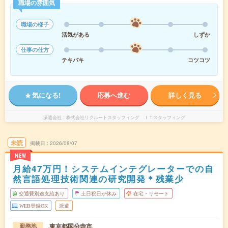
職場の雰囲気
職場の様子
活気がある
しずか
仕事の仕方
テキパキ
コツコツ
気になる!
応募へ進む
詳しく見る
派遣会社
株式会社リクルートスタッフィング ＩＴスタッフィング
未読
掲載日
2026/08/07
NEW
月給47万円！システムインテグレーターでの自
然言語処理技術関連の研究開発＊残業少
交通費別途支給あり
土日祝日が休み
在宅・リモート
WEB登録OK
派遣
東京都国分寺市
勤務地