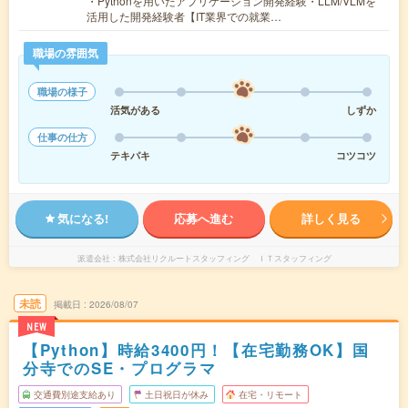
・Pythonを用いたアプリケーション開発経験・LLM/VLMを
活用した開発経験者【IT業界での就業…
職場の雰囲気
職場の様子
活気がある
しずか
仕事の仕方
テキパキ
コツコツ
気になる!
応募へ進む
詳しく見る
派遣会社
株式会社リクルートスタッフィング ＩＴスタッフィング
未読
掲載日
2026/08/07
NEW
【Python】時給3400円！【在宅勤務OK】国
分寺でのSE・プログラマ
交通費別途支給あり
土日祝日が休み
在宅・リモート