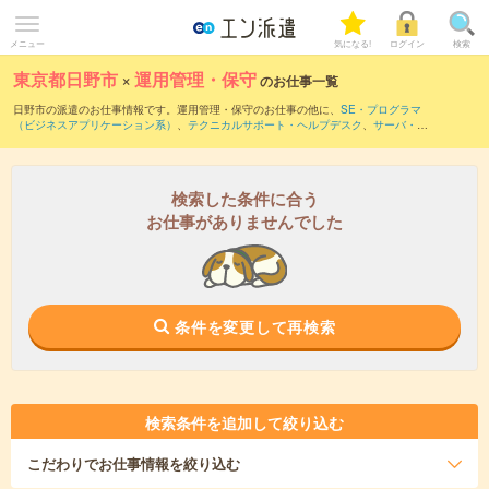
メニュー
気になる!
ログイン
検索
東京都日野市
×
運用管理・保守
のお仕事一覧
日野市の派遣のお仕事情報です。運用管理・保守のお仕事の他に、
SE・プログラマ
（ビジネスアプリケーション系）
、
テクニカルサポート・ヘルプデスク
、
サーバ・ネ
ットワークエンジニア
などを取り揃えています。さらに、
短期
・
単発
などの期間や、
職種未経験OK
などのこだわり条件で絞り込んでいただけます。職種辞典：
運用管理・
保守のお仕事とは？とは？
検索した条件に合う
お仕事がありませんでした
条件を変更して再検索
検索条件を追加して絞り込む
こだわり
でお仕事情報を絞り込む