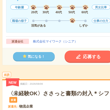
年齢層
男女比率
20代
30代
40代
50代
60代
職場の様子
仕事の仕方
活気がある
しずか
株式会社マイワーク（シニア）
派遣会社
応募する
気になる！
未読
NEW
掲載日
2026/08/06
〈未経験OK〉ささっと書類の封入＊シフ
派遣
物流企業
派遣先