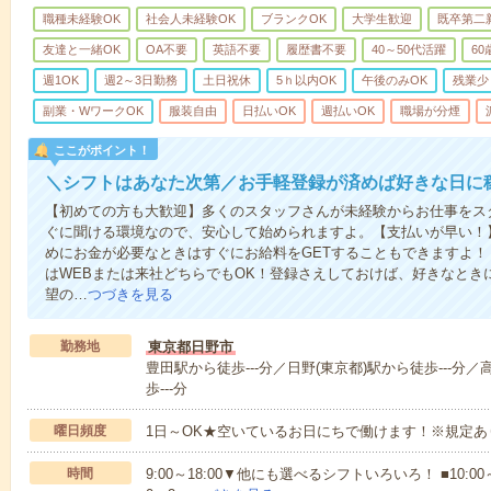
職種未経験OK
社会人未経験OK
ブランクOK
大学生歓迎
既卒第二
友達と一緒OK
OA不要
英語不要
履歴書不要
40～50代活躍
6
週1OK
週2～3日勤務
土日祝休
5ｈ以内OK
午後のみOK
残業少
副業・WワークOK
服装自由
日払いOK
週払いOK
職場が分煙
ここがポイント！
＼シフトはあなた次第／お手軽登録が済めば好きな日に
【初めての方も大歓迎】多くのスタッフさんが未経験からお仕事をス
ぐに聞ける環境なので、安心して始められますよ。【支払いが早い！
めにお金が必要なときはすぐにお給料をGETすることもできますよ
はWEBまたは来社どちらでもOK！登録さえしておけば、好きなとき
望の…
つづきを見る
勤務地
東京都日野市
豊田駅から徒歩---分／日野(東京都)駅から徒歩---分
歩---分
曜日頻度
1日～OK★空いているお日にちで働けます！※規定あ
時間
9:00～18:00▼他にも選べるシフトいろいろ！ ■10:00～18:0