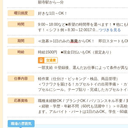
願寺駅から---分
曜日頻度
好きな1日～OK！
時間
9:00～18:00など■希望の時間帯を選べます！▼他
す！＜シフト例＞8:30～12:0017:0…
つづきを見る
期間
≪急募≫1日のみの
単発
からOK！ 即日スタートもO
時給
時給1500円 ■現金日払いもOK（規定あり）
交通費
一部支給 ※登録後、選んだお仕事によって条件が異
仕事内容
軽作業（仕分け・ピッキング・検品、商品管理）
＜ワクワクを届ける！カプセルトイの出荷準備＞・カ
プセルにシール。テープ貼り・完成したカプセルトイ
応募資格
職種未経験OK / ブランクOK / パソコンスキル不要 /
＜経験・学歴・年齢不問（60代も活躍中！）＞※高
ます。アルバイト・パートは1日のみOK。学生・60歳
職場の雰囲気