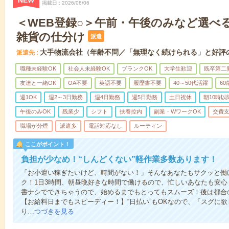
NEW
掲載日
2026/08/06
＜WEB登録○＞午前・午後のみなど選べ
雑貨の仕分け
派遣
大手物流会社（年齢不問／「無理なく続けられる」と好評
派遣先
職種未経験OK
社会人未経験OK
ブランクOK
大学生歓迎
既卒第二
友達と一緒OK
OA不要
英語不要
履歴書不要
40～50代活躍
6
週1OK
週2～3日勤務
週4日勤務
週5日勤務
土日祝休
朝10時以
午後のみOK
残業少
シフト
扶養控内
副業・WワークOK
交費
職場が分煙
派遣多
電話対応なし
ルーティン
ここがポイント！
負担が少なめ！“しんどくない”軽作業多数あります！
「お小遣い稼ぎたいけど、時間がない！」そんなあなたもサクッと働け
ク！1日3時間、朝昼晩好きな時間で働けるので、忙しいあなたも安
書ナシでできちゃうので、始めるまでもとってもスムーズ！後は都合
【お給料日までもスピーディー！】“日払い”もOKなので、「スグに
り…
つづきを見る