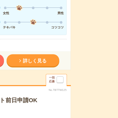
女性
男性
テキパキ
コツコツ
詳しく見る
一括
応募
No.TBTTW125
ト前日申請OK