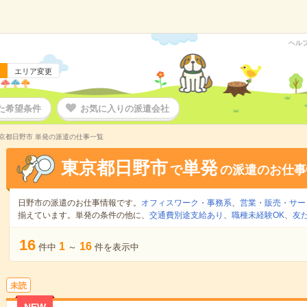
ヘル
エリア変更
た希望条件
お気に入りの派遣会社
京都日野市 単発の派遣の仕事一覧
東京都日野市
単発
で
の派遣のお仕事
日野市の派遣のお仕事情報です。
オフィスワーク・事務系
、
営業・販売・サー
揃えています。単発の条件の他に、
交通費別途支給あり
、
職種未経験OK
、
友
16
1
16
件中
～
件を表示中
未読