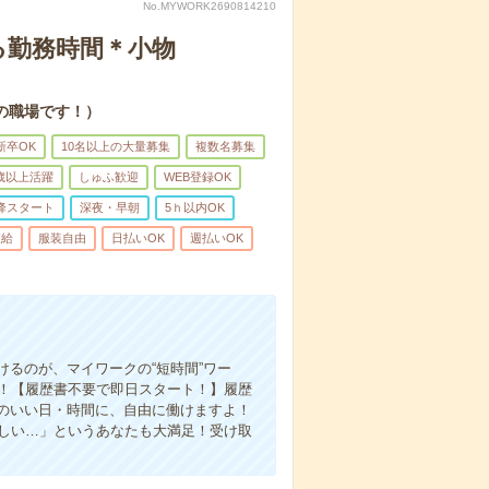
No.MYWORK2690814210
る勤務時間＊小物
の職場です！）
新卒OK
10名以上の大量募集
複数名募集
0歳以上活躍
しゅふ歓迎
WEB登録OK
降スタート
深夜・早朝
5ｈ以内OK
支給
服装自由
日払いOK
週払いOK
るのが、マイワークの“短時間”ワー
心！【履歴書不要で即日スタート！】履歴
のいい日・時間に、自由に働けますよ！
欲しい…」というあなたも大満足！受け取