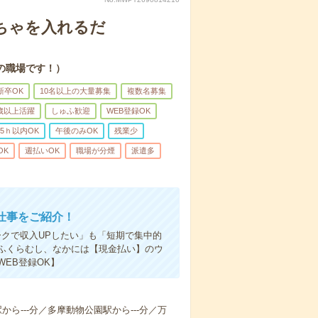
ちゃを入れるだ
の職場です！）
新卒OK
10名以上の大量募集
複数名募集
0歳以上活躍
しゅふ歓迎
WEB登録OK
5ｈ以内OK
午後のみOK
残業少
OK
週払いOK
職場が分煙
派遣多
仕事をご紹介！
クで収入UPしたい」も「短期で集中的
ふくらむし、なかには【現金払い】のウ
EB登録OK】
駅から---分／多摩動物公園駅から---分／万