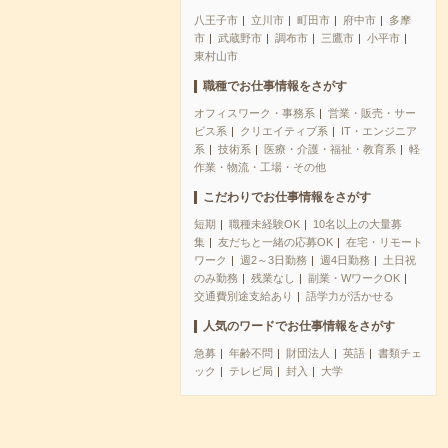
八王子市
立川市
町田市
府中市
多摩
市
武蔵野市
調布市
三鷹市
小平市
東村山市
職種でお仕事情報をさがす
オフィスワーク・事務系
営業・販売・サー
ビス系
クリエイティブ系
IT・エンジニア
系
技術系
医療・介護・福祉・教育系
軽
作業・物流・工場・その他
こだわりでお仕事情報をさがす
短期
職種未経験OK
10名以上の大量募
集
友だちと一緒の応募OK
在宅・リモート
ワーク
週2～3日勤務
週4日勤務
土日祝
のみ勤務
残業なし
副業・WワークOK
交通費別途支給あり
語学力が活かせる
人気のワードでお仕事情報をさがす
急募
年齢不問
財団法人
英語
書類チェ
ック
テレビ局
封入
大学