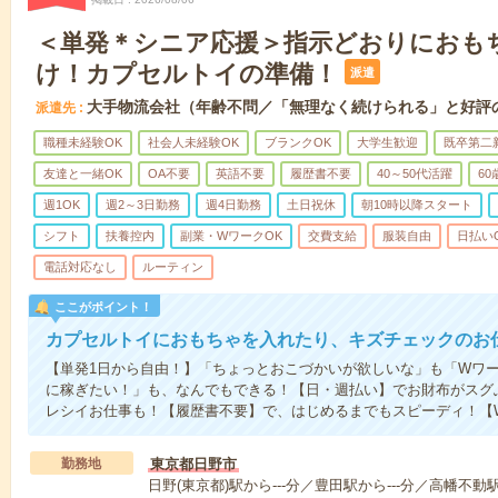
＜単発＊シニア応援＞指示どおりにおも
け！カプセルトイの準備！
派遣
大手物流会社（年齢不問／「無理なく続けられる」と好評
派遣先
職種未経験OK
社会人未経験OK
ブランクOK
大学生歓迎
既卒第二
友達と一緒OK
OA不要
英語不要
履歴書不要
40～50代活躍
6
週1OK
週2～3日勤務
週4日勤務
土日祝休
朝10時以降スタート
シフト
扶養控内
副業・WワークOK
交費支給
服装自由
日払い
電話対応なし
ルーティン
ここがポイント！
カプセルトイにおもちゃを入れたり、キズチェックのお
【単発1日から自由！】「ちょっとおこづかいが欲しいな」も「Wワー
に稼ぎたい！」も、なんでもできる！【日・週払い】でお財布がスグ
レシイお仕事も！【履歴書不要】で、はじめるまでもスピーディ！【W
勤務地
東京都日野市
日野(東京都)駅から---分／豊田駅から---分／高幡不動