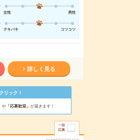
女性
男性
テキパキ
コツコツ
詳しく見る
クリック！
」
や
「応募歓迎」
が届きます！
一括
応募
No.MWPT2690814210