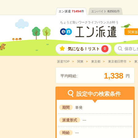
エン派遣
71454
件
エンバイト
82531
件
ちょうど良いワークライフバランスが叶う
関東版
気になる！リスト
0
保存し
派遣TOP
関東
東京都
東京都日野市
東
,
1
3
3
8
平均時給:
円
設定中の検索条件
期間
単発
派遣形式
---
時給
---