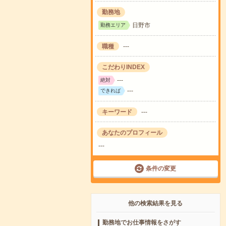
勤務地
日野市
勤務エリア
職種
---
こだわりINDEX
---
絶対
---
できれば
キーワード
---
あなたのプロフィール
---
条件の変更
他の検索結果を見る
勤務地でお仕事情報をさがす