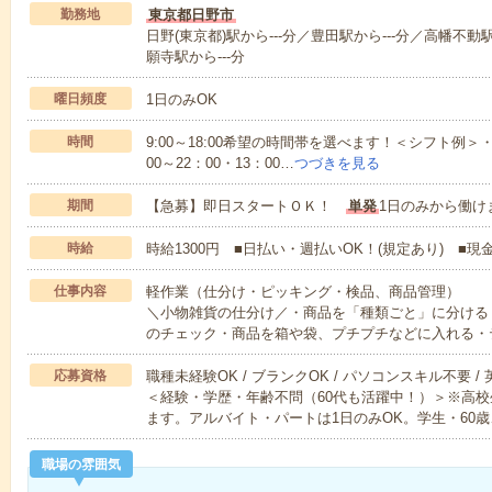
勤務地
東京都日野市
日野(東京都)駅から---分／豊田駅から---分／高幡不動
願寺駅から---分
曜日頻度
1日のみOK
時間
9:00～18:00希望の時間帯を選べます！＜シフト例＞・8：
00～22：00・13：00…
つづきを見る
期間
【急募】即日スタートＯＫ！
単発
1日のみから働け
時給
時給1300円 ■日払い・週払いOK！(規定あり) ■
仕事内容
軽作業（仕分け・ピッキング・検品、商品管理）
＼小物雑貨の仕分け／・商品を「種類ごと」に分ける
のチェック・商品を箱や袋、プチプチなどに入れる・
応募資格
職種未経験OK / ブランクOK / パソコンスキル不要 /
＜経験・学歴・年齢不問（60代も活躍中！）＞※高
ます。アルバイト・パートは1日のみOK。学生・60歳
職場の雰囲気