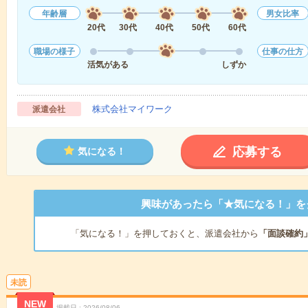
年齢層
男女比率
20代
30代
40代
50代
60代
職場の様子
仕事の仕方
活気がある
しずか
株式会社マイワーク
派遣会社
応募する
気になる！
興味があったら「★気になる！」を
「気になる！」を押しておくと、派遣会社から
「面談確約
未読
NEW
掲載日
2026/08/06