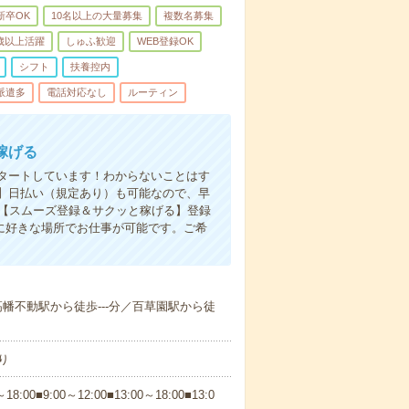
新卒OK
10名以上の大量募集
複数名募集
0歳以上活躍
しゅふ歓迎
WEB登録OK
シフト
扶養控内
派遣多
電話対応なし
ルーティン
稼げる
タートしています！わからないことはす
】日払い（規定あり）も可能なので、早
！【スムーズ登録＆サクッと稼げる】登録
に好きな場所でお仕事が可能です。ご希
／高幡不動駅から徒歩---分／百草園駅から徒
り
0■9:00～12:00■13:00～18:00■13:0