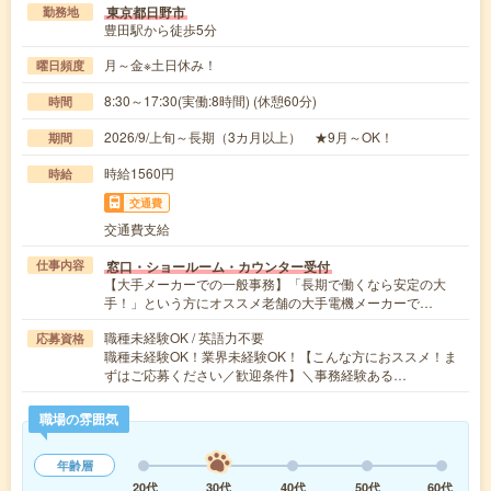
東京都日野市
勤務地
豊田駅から徒歩5分
月～金※土日休み！
曜日頻度
8:30～17:30(実働:8時間) (休憩60分)
時間
2026/9/上旬～長期（3カ月以上） ★9月～OK！
期間
時給1560円
時給
交通費
交通費支給
窓口・ショールーム・カウンター受付
仕事内容
【大手メーカーでの一般事務】「長期で働くなら安定の大
手！」という方にオススメ老舗の大手電機メーカーで…
職種未経験OK / 英語力不要
応募資格
職種未経験OK！業界未経験OK！【こんな方におススメ！ま
ずはご応募ください／歓迎条件】＼事務経験ある…
職場の雰囲気
年齢層
20代
30代
40代
50代
60代