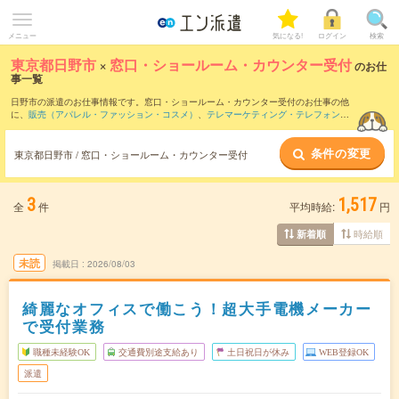
メニュー
気になる!
ログイン
検索
東京都日野市
×
窓口・ショールーム・カウンター受付
のお仕
事一覧
日野市の派遣のお仕事情報です。窓口・ショールーム・カウンター受付のお仕事の他
に、
販売（アパレル・ファッション・コスメ）
、
テレマーケティング・テレフォンオ
ペレーター・コールセンター
、
営業・企画営業・ラウンダー
などを取り揃えていま
す。さらに、
短期
・
単発
などの期間や、
職種未経験OK
などのこだわり条件で絞り込ん
条件の変更
でいただけます。職種辞典：
窓口・ショールーム・カウンター受付のお仕事とは？と
東京都日野市 / 窓口・ショールーム・カウンター受付
は？
3
1,517
全
件
平均時給:
円
時給順
新着順
未読
掲載日
2026/08/03
綺麗なオフィスで働こう！超大手電機メーカー
で受付業務
職種未経験OK
交通費別途支給あり
土日祝日が休み
WEB登録OK
派遣