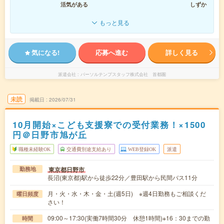
活気がある
しずか
もっと見る
気になる!
応募へ進む
詳しく見る
派遣会社
パーソルテンプスタッフ株式会社 首都圏
未読
掲載日
2026/07/31
10月開始×こども支援寮での受付業務！×1500
円＠日野市旭が丘
職種未経験OK
交通費別途支給あり
WEB登録OK
派遣
東京都日野市
勤務地
長沼(東京都)駅から徒歩22分／豊田駅から民間バス11分
月・火・水・木・金・土(週5日) ※週4日勤務もご相談くだ
曜日頻度
さい！
09:00～17:30(実働7時間30分 休憩1時間)※16：30までの勤
時間