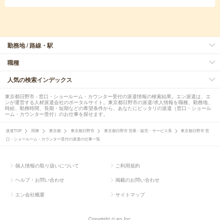
勤務地 / 路線・駅
職種
人気の検索インデックス
東京都日野市 - 窓口・ショールーム・カウンター受付の派遣情報の検索結果。エン派遣は、エ
ンが運営する人材派遣会社のポータルサイト。東京都日野市の派遣/求人情報を職種、勤務地、
時給、勤務時間、長期・短期などの希望条件から、あなたにピッタリの派遣（窓口・ショール
ーム・カウンター受付）のお仕事を探せます。
派遣TOP
関東
東京都
東京都日野市
東京都日野市 営業・販売・サービス系
東京都日野市 窓
口・ショールーム・カウンター受付の派遣の仕事一覧
個人情報の取り扱いについて
ご利用規約
ヘルプ・お問い合わせ
掲載のお問い合わせ
エン会社概要
サイトマップ
Copyright © en Inc.