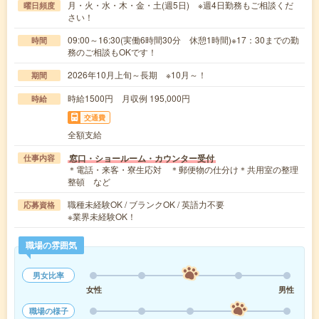
月・火・水・木・金・土(週5日) ※週4日勤務もご相談くだ
曜日頻度
さい！
09:00～16:30(実働6時間30分 休憩1時間)※17：30までの勤
時間
務のご相談もOKです！
2026年10月上旬～長期 ※10月～！
期間
時給1500円 月収例 195,000円
時給
交通費
全額支給
窓口・ショールーム・カウンター受付
仕事内容
＊電話・来客・寮生応対 ＊郵便物の仕分け＊共用室の整理
整頓 など
職種未経験OK / ブランクOK / 英語力不要
応募資格
※業界未経験OK！
職場の雰囲気
男女比率
女性
男性
職場の様子