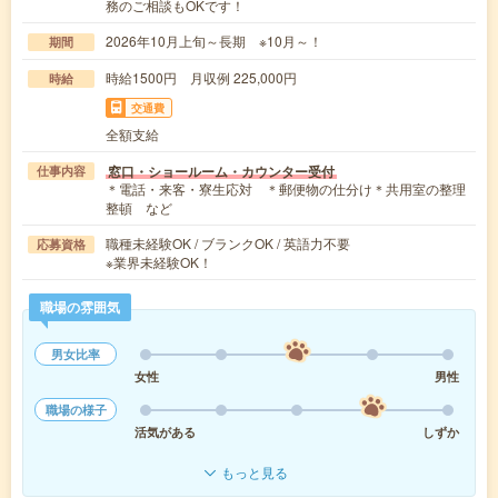
務のご相談もOKです！
2026年10月上旬～長期 ※10月～！
期間
時給1500円 月収例 225,000円
時給
交通費
全額支給
窓口・ショールーム・カウンター受付
仕事内容
＊電話・来客・寮生応対 ＊郵便物の仕分け＊共用室の整理
整頓 など
職種未経験OK / ブランクOK / 英語力不要
応募資格
※業界未経験OK！
職場の雰囲気
男女比率
女性
男性
職場の様子
活気がある
しずか
もっと見る