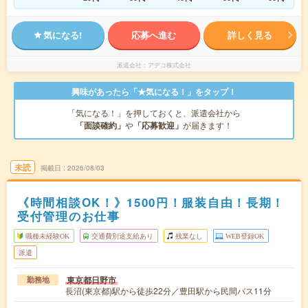
気になる!
応募へ進む
詳しく見る
派遣会社
アデコ株式会社
興味があったら「★気になる！」をタップ！
「気になる！」を押しておくと、派遣会社から
「面談確約」
や
「応募歓迎」
が届きます！
未読
掲載日
2026/08/03
《時間相談OK！》1500円！服装自由！長期！
受付管理のお仕事
職種未経験OK
交通費別途支給あり
残業なし
WEB登録OK
派遣
東京都日野市
勤務地
長沼(東京都)駅から徒歩22分／豊田駅から民間バス11分