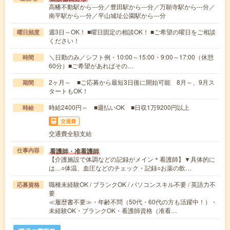
高幡不動駅から---分／豊田駅から---分／万願寺駅から---分／
南平駅から---分／平山城址公園駅から---分
週3日～OK！ ■曜日固定の相談OK！ ■ご希望の曜日をご相談
曜日頻度
ください！
＼日勤のみ／シフト例・10:00～15:00・9:00～17:00（休憩
時間
60分）■ご希望があればその…
2ヶ月～ ■ご応募から最短3日後に開始可能 8月～、9月ス
期間
タートもOK！
時給2400円～ ■週払いOK ■日収1万9200円以上
時給
交通費
交通費全額支給
看護師・准看護師
仕事内容
【介護施設で体調などの記録がメイン＊看護師】▼具体的に
は…○体温、血圧などのチェック・記録○お薬の飲…
職種未経験OK / ブランクOK / パソコンスキル不要 / 英語力不
応募資格
要
≪履歴書不要≫・年齢不問（50代・60代の方も活躍中！）・
未経験OK・ブランクOK・看護師資格（准看…