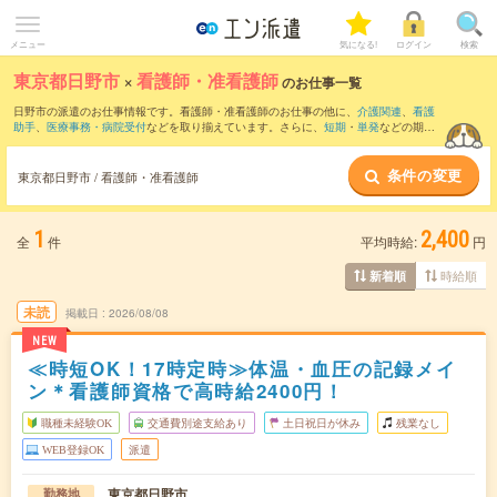
メニュー
気になる!
ログイン
検索
東京都日野市
×
看護師・准看護師
のお仕事一覧
日野市の派遣のお仕事情報です。看護師・准看護師のお仕事の他に、
介護関連
、
看護
助手
、
医療事務・病院受付
などを取り揃えています。さらに、
短期
・
単発
などの期間
や、
職種未経験OK
などのこだわり条件で絞り込んでいただけます。職種辞典：
看護
師・准看護師のお仕事とは？とは？
条件の変更
東京都日野市 / 看護師・准看護師
1
2,400
全
件
平均時給:
円
時給順
新着順
未読
掲載日
2026/08/08
NEW
≪時短OK！17時定時≫体温・血圧の記録メイ
ン＊看護師資格で高時給2400円！
職種未経験OK
交通費別途支給あり
土日祝日が休み
残業なし
WEB登録OK
派遣
東京都日野市
勤務地