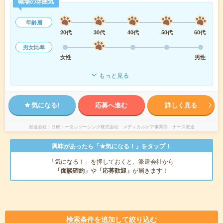
職場の雰囲気
年齢層
20代
30代
40代
50代
60代
男女比率
女性
男性
もっと見る
気になる!
応募へ進む
詳しく見る
派遣会社
日研トータルソーシング株式会社 メディカルケア事業部 ナース派遣
興味があったら「★気になる！」をタップ！
「気になる！」を押しておくと、派遣会社から
「面談確約」
や
「応募歓迎」
が届きます！
検索条件を追加して絞り込む