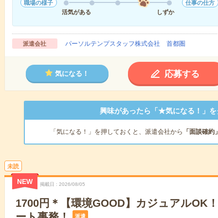
職場の様子
仕事の仕方
活気がある
しずか
パーソルテンプスタッフ株式会社 首都圏
派遣会社
応募する
気になる！
興味があったら「★気になる！」を
「気になる！」を押しておくと、派遣会社から
「面談確約
未読
NEW
掲載日
2026/08/05
1700円＊【環境GOOD】カジュアルOK
ート事務！
派遣