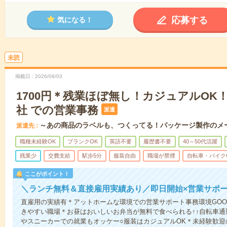
応募する
気になる！
未読
掲載日
2026/08/03
1700円＊残業ほぼ無し！カジュアルOK
社 での営業事務
派遣
～あの商品のラベルも、つくってる！パッケージ製作のメ
派遣先
職種未経験OK
ブランクOK
英語不要
履歴書不要
40～50代活躍
残業少
交費支給
駅歩5分
服装自由
職場が禁煙
自転車・バイク
ここがポイント！
＼ランチ無料＆直接雇用実績あり／即日開始×営業サポ
直雇用の実績有＊アットホームな環境での営業サポート事務環境GO
きやすい職場＊お昼はおいしいお弁当が無料で食べられる↑↑自転車通
やスニーカーでの就業もオッケー○服装はカジュアルOK＊未経験歓