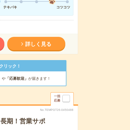
テキパキ
コツコツ
詳しく見る
クリック！
」
や
「応募歓迎」
が届きます！
一括
応募
No.TEMPGT26-0450488
！長期！営業サポ