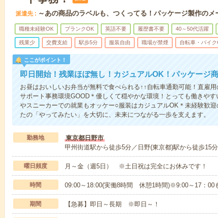
～あの商品のラベルも、つくってる！パッケージ製作のメ
派遣先
職種未経験OK
ブランクOK
英語不要
履歴書不要
40～50代活躍
残業少
交費支給
駅歩5分
服装自由
職場が禁煙
自転車・バイク
ここがポイント！
即日開始！残業ほぼ無し！カジュアルOK！パッケージ商
お昼はおいしいお弁当が無料で食べられる↑↑自転車通勤可能！直雇
サポート事務環境GOOD＊優しくて穏やかな環境！とっても働きやす
やスニーカーでの就業もオッケー○服装はカジュアルOK＊未経験歓
たの「やってみたい」を大切に、未来につながる一歩を支えます。
勤務地
東京都日野市
甲州街道駅から徒歩5分／日野(東京都)駅から徒歩15分
曜日頻度
月～金（週5日） ※土日祝は完全にお休みです！
時間
09:00～18:00(実働8時間 休憩1時間)※9:00～17：
期間
【急募】即日～長期 ※即日～！