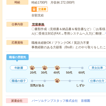
時給
時給1700円 月収例 272,000円
交通費
全額支給
仕事内容
営業事務
〇書類作成（見積書＆納品書＆報告書など）〇お客様と
ル)〇受発注対応(FAX→専用システムへ入力)〇郵便…
応募資格
職種未経験OK / ブランクOK / 英語力不要
事務経験のある方顧客（BtoB）とのやり取りをした
職場の雰囲気
年齢層
男女比率
20代
30代
40代
50代
60代
職場の様子
仕事の仕方
活気がある
しずか
パーソルテンプスタッフ株式会社 首都圏
派遣会社