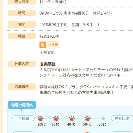
曜日頻度
月～金（週5日）
時間
09:00～17:30(実働7時間30分 休憩1時間)
期間
2026年08月下旬～長期 ※8月～！
時給
時給1700円
交通費
全額支給
仕事内容
営業事務
＊見積書の作成サポート＊受発注データの登録＊請求
ング＊メール対応や発送業務＊営業担当のサポート
応募資格
職種未経験OK / ブランクOK / パソコンスキル不要 /
事務のご経験をお持ちの方業界未経験OK！
職場の雰囲気
年齢層
男女比率
20代
30代
40代
50代
60代