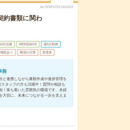
No.TEMPGT26-0624003
契約書類に関わ
50代活躍
WEB登録OK
週5日勤務
/補助あり
職場が分煙
派遣多
事務
当と連携しながら書類作成や進捗管理を
遣スタッフの方も活躍中！質問や相談も
由！落ち着いた雰囲気の職場です。未経
を大切に、未来につながる一歩を支えま