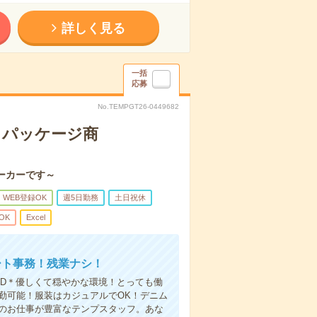
詳しく見る
一括
応募
No.TEMPGT26-0449682
！パッケージ商
ーカーです～
WEB登録OK
週5日勤務
土日祝休
OK
Excel
ート事務！残業ナシ！
OD＊優しくて穏やかな環境！とっても働
勤可能！服装はカジュアルでOK！デニム
迎のお仕事が豊富なテンプスタッフ。あな