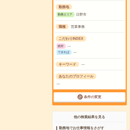
勤務地
日野市
勤務エリア
職種
営業事務
こだわりINDEX
---
絶対
---
できれば
キーワード
---
あなたのプロフィール
---
条件の変更
他の検索結果を見る
勤務地でお仕事情報をさがす