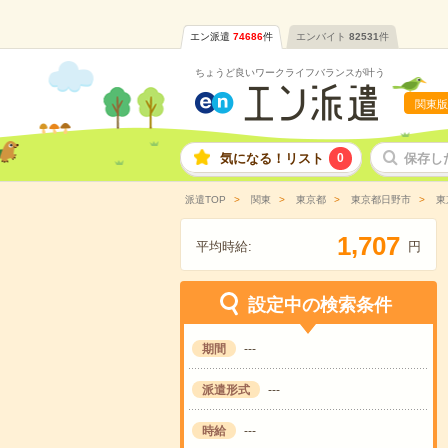
エン派遣
74686
件
エンバイト
82531
件
ちょうど良いワークライフバランスが叶う
関東版
気になる！リスト
0
保存し
派遣TOP
関東
東京都
東京都日野市
東
,
1
7
0
7
平均時給:
円
設定中の検索条件
期間
---
派遣形式
---
時給
---