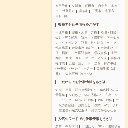
八王子市
立川市
町田市
府中市
多摩
市
武蔵野市
調布市
三鷹市
小平市
東村山市
職種でお仕事情報をさがす
一般事務
総務・人事・労務
経理・財務・
会計・英文経理
貿易・国際事務
データ入
力・タイピング
秘書・セクレタリー
その
他事務系
金融事務（銀行）
金融事務（生
保・損保）
外国語事務
学校事務
通訳・
翻訳
受付
企画・マーケティング
事務的
軽作業
広報・宣伝・IR
法務・特許事務
OA事務・OAオペレーター
金融事務（証
券）
金融事務（その他）
こだわりでお仕事情報をさがす
短期
単発
職種未経験OK
10名以上の大
量募集
友だちと一緒の応募OK
在宅・リモ
ートワーク
週2～3日勤務
週4日勤務
土
日祝のみ勤務
残業なし
副業・WワークOK
交通費別途支給あり
語学力が活かせる
人気のワードでお仕事情報をさがす
急募
年齢不問
財団法人
英語
書類チェ