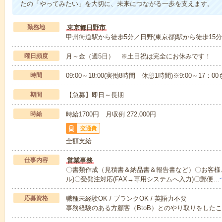
たの「やってみたい」を大切に、未来につながる一歩を支えます。
勤務地
東京都日野市
甲州街道駅から徒歩5分／日野(東京都)駅から徒歩15分
曜日頻度
月～金（週5日） ※土日祝は完全にお休みです！
時間
09:00～18:00(実働8時間 休憩1時間)※9:00～17：
期間
【急募】即日～長期
時給
時給1700円 月収例 272,000円
交通費
全額支給
仕事内容
営業事務
〇書類作成（見積書＆納品書＆報告書など）〇お客様と
ル)〇受発注対応(FAX→専用システムへ入力)〇郵便…
応募資格
職種未経験OK / ブランクOK / 英語力不要
事務経験のある方顧客（BtoB）とのやり取りをした