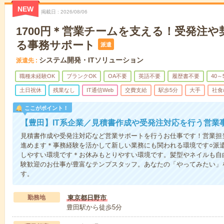
NEW
掲載日
2026/08/06
1700円＊営業チームを支える！受発注や
る事務サポート
派遣
システム開発・ITソリューション
派遣先
職種未経験OK
ブランクOK
OA不要
英語不要
履歴書不要
40～
土日祝休
残業なし
IT通信Web
交費支給
駅歩5分
大手
社食
ここがポイント！
【豊田】IT系企業／見積書作成や受発注対応を行う営業
見積書作成や受発注対応など営業サポートを行うお仕事です！営業担
進めます＊事務経験を活かして新しい業務にも関われる環境です○派
しやすい環境です＊お休みもとりやすい環境です。髪型やネイルも自
験歓迎のお仕事が豊富なテンプスタッフ。あなたの「やってみたい」
す。
勤務地
東京都日野市
豊田駅から徒歩5分