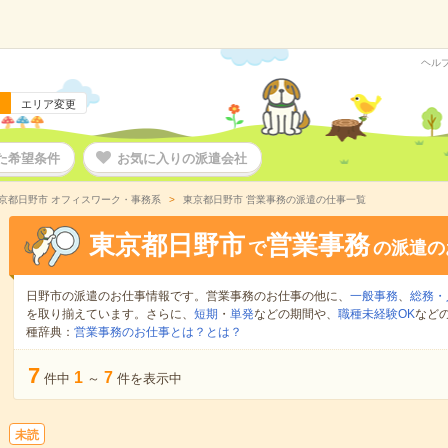
ヘル
エリア変更
た希望条件
お気に入りの派遣会社
京都日野市 オフィスワーク・事務系
東京都日野市 営業事務の派遣の仕事一覧
東京都日野市
営業事務
で
の派遣の
日野市の派遣のお仕事情報です。営業事務のお仕事の他に、
一般事務
、
総務・
を取り揃えています。さらに、
短期
・
単発
などの期間や、
職種未経験OK
など
種辞典：
営業事務のお仕事とは？とは？
7
1
7
件中
～
件を表示中
未読