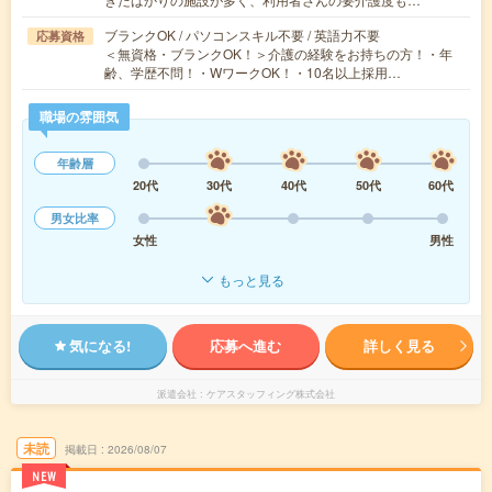
ブランクOK / パソコンスキル不要 / 英語力不要
応募資格
＜無資格・ブランクOK！＞介護の経験をお持ちの方！・年
齢、学歴不問！・WワークOK！・10名以上採用…
職場の雰囲気
年齢層
20代
30代
40代
50代
60代
男女比率
女性
男性
もっと見る
気になる!
応募へ進む
詳しく見る
派遣会社
ケアスタッフィング株式会社
未読
掲載日
2026/08/07
NEW