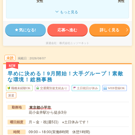
女性
男性
もっと見る
気になる!
応募へ進む
詳しく見る
派遣会社
株式会社ニッソーネット
未読
掲載日
2026/08/07
NEW
早めに決める！9月開始！大手グループ！素敵
な環境！総務事務
職種未経験OK
交通費別途支給あり
土日祝日が休み
WEB登録OK
派遣
東京都小平市
勤務地
花小金井駅から徒歩3分
月～金・祝(週5日) ※土日休みです！
曜日頻度
09:00～18:00(実働8時間 休憩1時間)
時間