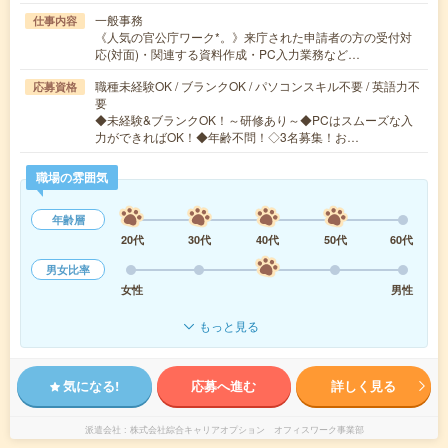
一般事務
仕事内容
《人気の官公庁ワーク*。》来庁された申請者の方の受付対
応(対面)・関連する資料作成・PC入力業務など…
職種未経験OK / ブランクOK / パソコンスキル不要 / 英語力不
応募資格
要
◆未経験&ブランクOK！～研修あり～◆PCはスムーズな入
力ができればOK！◆年齢不問！◇3名募集！お…
職場の雰囲気
年齢層
20代
30代
40代
50代
60代
男女比率
女性
男性
もっと見る
気になる!
応募へ進む
詳しく見る
派遣会社
株式会社綜合キャリアオプション オフィスワーク事業部