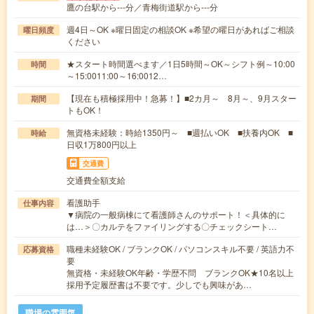
鷹の台駅から---分／青梅街道駅から---分
週4日～OK ※曜日固定の相談OK ※希望の曜日があればご相談
曜日頻度
ください
★スタート時間選べます／1日5時間～OK～シフト例～10:00
時間
～15:0011:00～16:0012…
【現在も積極採用中！急募！】■2カ月～ 8月～、9月スター
期間
トもOK！
無資格未経験：時給1350円～ ■週払いOK ■扶養内OK ■
時給
日収1万800円以上
交通費
交通費全額支給
看護助手
仕事内容
▼病院の一般病棟にて看護師さんのサポート！＜具体的に
は…＞〇カルテをファイリングする〇チェックシート…
職種未経験OK / ブランクOK / パソコンスキル不要 / 英語力不
応募資格
要
無資格・未経験OK年齢・学歴不問 ブランクOK★10名以上
採用予定履歴書は不要です。少しでも興味があ…
職場の雰囲気