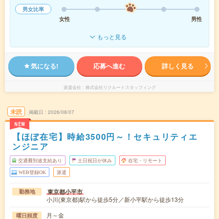
男女比率
女性
男性
もっと見る
気になる!
応募へ進む
詳しく見る
派遣会社
株式会社リクルートスタッフィング
未読
掲載日
2026/08/07
NEW
【ほぼ在宅】時給3500円～！セキュリティエ
ンジニア
交通費別途支給あり
土日祝日が休み
在宅・リモート
WEB登録OK
派遣
東京都小平市
勤務地
小川(東京都)駅から徒歩5分／新小平駅から徒歩13分
月～金
曜日頻度