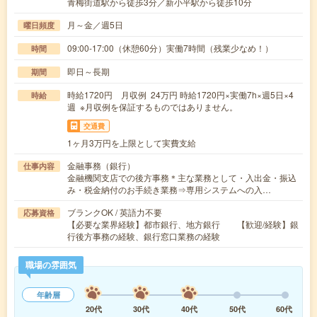
青梅街道駅から徒歩3分／新小平駅から徒歩10分
月～金／週5日
曜日頻度
09:00-17:00（休憩60分）実働7時間（残業少なめ！）
時間
即日～長期
期間
時給1720円 月収例 24万円 時給1720円×実働7h×週5日×4
時給
週 ※月収例を保証するものではありません。
交通費
1ヶ月3万円を上限として実費支給
金融事務（銀行）
仕事内容
金融機関支店での後方事務＊主な業務として・入出金・振込
み・税金納付のお手続き業務⇒専用システムへの入…
ブランクOK / 英語力不要
応募資格
【必要な業界経験】都市銀行、地方銀行 【歓迎/経験】銀
行後方事務の経験、銀行窓口業務の経験
職場の雰囲気
年齢層
20代
30代
40代
50代
60代