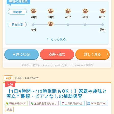
職場の雰囲気
年齢層
20代
30代
40代
50代
60代
男女比率
女性
男性
もっと見る
気になる!
応募へ進む
詳しく見る
派遣会社
日研トータルソーシング株式会社 メディカルケア事業部
未読
掲載日
2026/08/07
NEW
【1日4時間～/13時退勤もOK！】家庭や趣味と
両立＊書類・ピアノなしの補助保育
職種未経験OK
交通費別途支給あり
土日祝日が休み
WEB登録OK
派遣