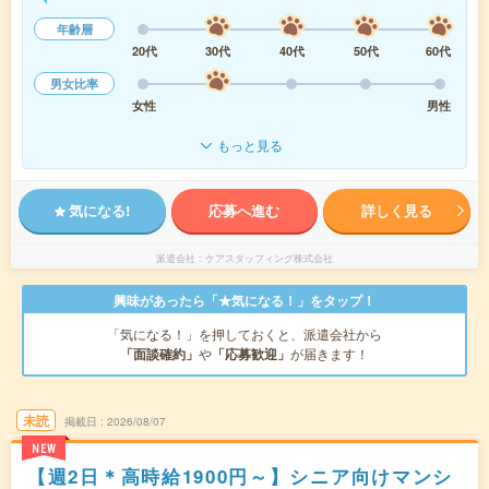
年齢層
20代
30代
40代
50代
60代
男女比率
女性
男性
もっと見る
気になる!
応募へ進む
詳しく見る
派遣会社
ケアスタッフィング株式会社
興味があったら「★気になる！」をタップ！
「気になる！」を押しておくと、派遣会社から
「面談確約」
や
「応募歓迎」
が届きます！
未読
掲載日
2026/08/07
NEW
【週2日＊高時給1900円～】シニア向けマンシ