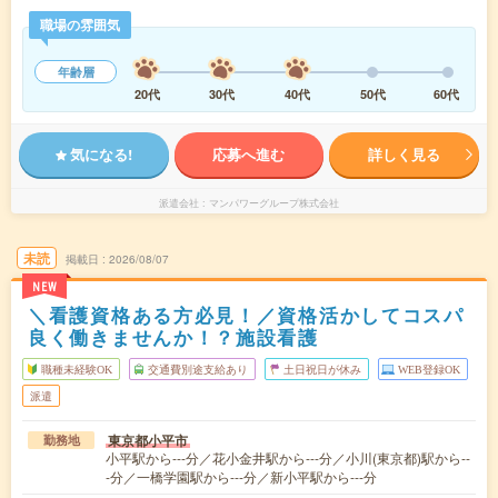
職場の雰囲気
年齢層
20代
30代
40代
50代
60代
気になる!
応募へ進む
詳しく見る
派遣会社
マンパワーグループ株式会社
未読
掲載日
2026/08/07
NEW
＼看護資格ある方必見！／資格活かしてコスパ
良く働きませんか！？施設看護
職種未経験OK
交通費別途支給あり
土日祝日が休み
WEB登録OK
派遣
東京都小平市
勤務地
小平駅から---分／花小金井駅から---分／小川(東京都)駅から--
-分／一橋学園駅から---分／新小平駅から---分