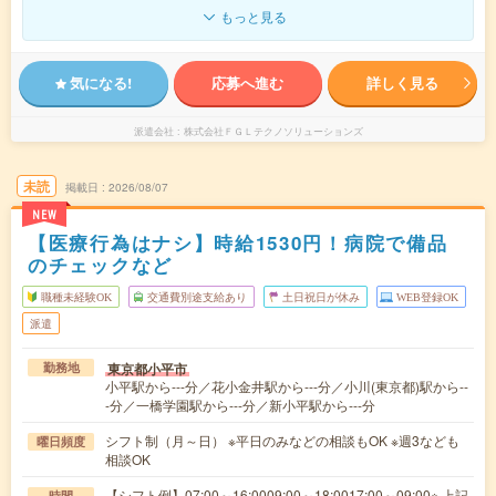
もっと見る
気になる!
応募へ進む
詳しく見る
派遣会社
株式会社ＦＧＬテクノソリューションズ
未読
掲載日
2026/08/07
NEW
【医療行為はナシ】時給1530円！病院で備品
のチェックなど
職種未経験OK
交通費別途支給あり
土日祝日が休み
WEB登録OK
派遣
東京都小平市
勤務地
小平駅から---分／花小金井駅から---分／小川(東京都)駅から--
-分／一橋学園駅から---分／新小平駅から---分
シフト制（月～日） ※平日のみなどの相談もOK ※週3なども
曜日頻度
相談OK
【シフト例】07:00～16:0009:00～18:0017:00～09:00※ 上記
時間