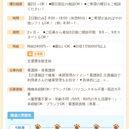
週2日～OK！ ■曜日固定の相談OK！ ■ご希望の曜日をご相談
曜日頻度
ください！
【日勤のみ】9:00～18:00（休憩60分）■ご希望があればその
時間
他シフトもOK！（例）8:30～1…
2ヶ月～ ■ご応募から最短3日後に開始可能 8月～、9月ス
期間
タートもOK！
時給2400円～ ■週払いOK ■日収1万9200円以上
時給
交通費
交通費全額支給
看護師・准看護師
仕事内容
【介護施設で健康・体調管理がメイン＊看護師】介護施設で
利用者さんの健康管理をお任せ！▼具体的には…○…
職種未経験OK / ブランクOK / パソコンスキル不要 / 英語力不
応募資格
要
≪履歴書不要≫・年齢不問（50代・60代の方も活躍中！）・
未経験OK・ブランクOK・看護師資格（准看…
職場の雰囲気
年齢層