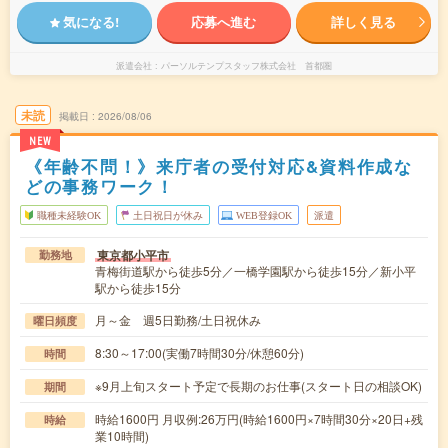
気になる!
応募へ進む
詳しく見る
派遣会社
パーソルテンプスタッフ株式会社 首都圏
未読
掲載日
2026/08/06
NEW
《年齢不問！》来庁者の受付対応&資料作成な
どの事務ワーク！
職種未経験OK
土日祝日が休み
WEB登録OK
派遣
東京都小平市
勤務地
青梅街道駅から徒歩5分／一橋学園駅から徒歩15分／新小平
駅から徒歩15分
月～金 週5日勤務/土日祝休み
曜日頻度
8:30～17:00(実働7時間30分/休憩60分)
時間
※9月上旬スタート予定で長期のお仕事(スタート日の相談OK)
期間
時給1600円 月収例:26万円(時給1600円×7時間30分×20日+残
時給
業10時間)