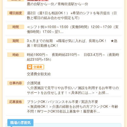
鷹の台駅から---分／青梅街道駅から---分
週2日（週1日も相談OK！） ※希望のシフトを毎月提出（日
曜日頻度
数と曜日の組み合わせや固定も可）
≪シフト例≫10:00～15:00（実働5時間）12:00～17:00（実
時間
働5時間）17:00～翌1…
3ヵ月までの短期 ※職場が気に入れば、長期もOK！ ★急
期間
募！即日勤務もOK！
時給1900円～ 夜勤時給2310円～ 日収3.4万円～（夜勤時
時給
給2310円×15h）
交通費
交通費全額支給
介護関連
仕事内容
＼介護施設で見守りやお手伝い／施設を利用するお年寄りの
サポートをお任せします！＜具体的には…＞・お掃…
ブランクOK / パソコンスキル不要 / 英語力不要
応募資格
＜無資格OK！＞介護の経験をお持ちの方ブランクOK・年齢
不問！WワークOK10名以上募集中！履歴書不…
職場の雰囲気