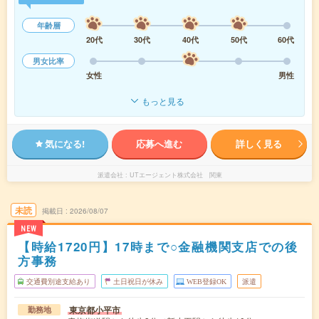
年齢層
20代
30代
40代
50代
60代
男女比率
女性
男性
もっと見る
気になる!
応募へ進む
詳しく見る
派遣会社
UTエージェント株式会社 関東
未読
掲載日
2026/08/07
NEW
【時給1720円】17時まで○金融機関支店での後
方事務
交通費別途支給あり
土日祝日が休み
WEB登録OK
派遣
東京都小平市
勤務地