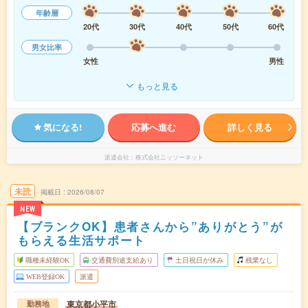
年齢層
20代
30代
40代
50代
60代
男女比率
女性
男性
もっと見る
気になる!
応募へ進む
詳しく見る
派遣会社
株式会社ニッソーネット
未読
掲載日
2026/08/07
NEW
【ブランクOK】患者さんから”ありがとう”が
もらえる生活サポート
職種未経験OK
交通費別途支給あり
土日祝日が休み
残業なし
WEB登録OK
派遣
東京都小平市
勤務地