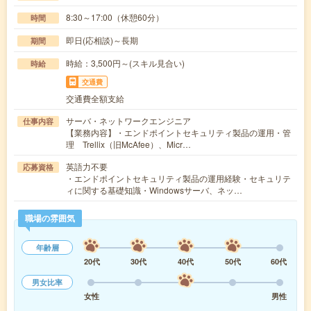
8:30～17:00（休憩60分）
時間
即日(応相談)～長期
期間
時給：3,500円～(スキル見合い)
時給
交通費
交通費全額支給
サーバ・ネットワークエンジニア
仕事内容
【業務内容】・エンドポイントセキュリティ製品の運用・管
理 Trellix（旧McAfee）、Micr…
英語力不要
応募資格
・エンドポイントセキュリティ製品の運用経験・セキュリテ
ィに関する基礎知識・Windowsサーバ、ネッ…
職場の雰囲気
年齢層
20代
30代
40代
50代
60代
男女比率
女性
男性