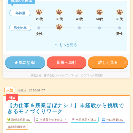
職場の雰囲気
年齢層
20代
30代
40代
50代
60代
男女比率
女性
男性
もっと見る
気になる!
応募へ進む
詳しく見る
派遣会社
株式会社ウィルオブ・ワーク ケアワーク事業部
未読
掲載日
2026/08/07
NEW
【力仕事＆残業ほぼナシ！】未経験から挑戦で
きるモノづくりワーク
職種未経験OK
交通費別途支給あり
土日祝日が休み
WEB登録OK
無期雇用派遣