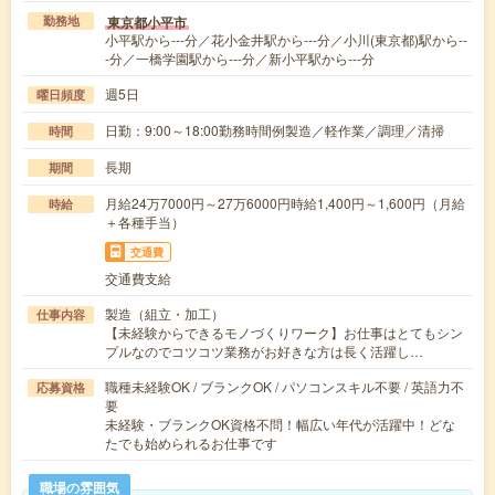
東京都小平市
勤務地
小平駅から---分／花小金井駅から---分／小川(東京都)駅から--
-分／一橋学園駅から---分／新小平駅から---分
週5日
曜日頻度
日勤：9:00～18:00勤務時間例製造／軽作業／調理／清掃
時間
長期
期間
月給24万7000円～27万6000円時給1,400円～1,600円（月給
時給
＋各種手当）
交通費
交通費支給
製造（組立・加工）
仕事内容
【未経験からできるモノづくりワーク】お仕事はとてもシン
プルなのでコツコツ業務がお好きな方は長く活躍し…
職種未経験OK / ブランクOK / パソコンスキル不要 / 英語力不
応募資格
要
未経験・ブランクOK資格不問！幅広い年代が活躍中！どな
たでも始められるお仕事です
職場の雰囲気