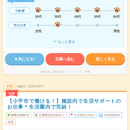
年齢層
20代
30代
40代
50代
60代
男女比率
女性
男性
もっと見る
気になる!
応募へ進む
詳しく見る
派遣会社
株式会社ニッソーネット 保育
未読
掲載日
2026/08/07
NEW
【小平市で働ける！】施設内で生活サポートの
お仕事＊生活圏内で完結！
職種未経験OK
交通費別途支給あり
土日祝日が休み
WEB登録OK
派遣