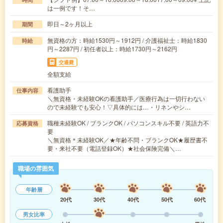
は一例です！そ…
即日～2ヶ月以上
期間
無資格の方：時給1530円～1912円 / 介護福祉士：時給1830
時給
円～2287円 / 初任者以上：時給1730円～2162円
交通費
全額支給
看護助手
仕事内容
＼無資格・未経験OKの看護助手／医療行為は一切行わない
ので未経験でも安心！▽具体的には…・リネンやシ…
職種未経験OK / ブランクOK / パソコンスキル不要 / 英語力不
応募資格
要
＼無資格＊未経験OK／★年齢不問・ブランクOK★履歴書不
要・来社不要（電話登録OK）★社会保険完備＼…
職場の雰囲気
年齢層
20代
30代
40代
50代
60代
男女比率