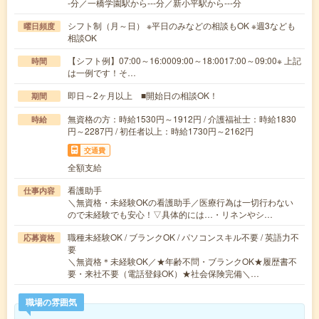
-分／一橋学園駅から---分／新小平駅から---分
シフト制（月～日） ※平日のみなどの相談もOK ※週3なども
曜日頻度
相談OK
【シフト例】07:00～16:0009:00～18:0017:00～09:00※ 上記
時間
は一例です！そ…
即日～2ヶ月以上 ■開始日の相談OK！
期間
無資格の方：時給1530円～1912円 / 介護福祉士：時給1830
時給
円～2287円 / 初任者以上：時給1730円～2162円
交通費
全額支給
看護助手
仕事内容
＼無資格・未経験OKの看護助手／医療行為は一切行わない
ので未経験でも安心！▽具体的には…・リネンやシ…
職種未経験OK / ブランクOK / パソコンスキル不要 / 英語力不
応募資格
要
＼無資格＊未経験OK／★年齢不問・ブランクOK★履歴書不
要・来社不要（電話登録OK）★社会保険完備＼…
職場の雰囲気