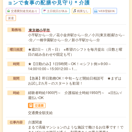
ョンで食事の配膳や見守り＊介護
交通費別途支給あり
土日祝日が休み
残業なし
WEB登録OK
派遣
東京都小平市
勤務地
小平駅から---分／花小金井駅から---分／小川(東京都)駅から--
-分／一橋学園駅から---分／新小平駅から---分
★週2日～（月～日） ※希望のシフトを毎月提出（日数と曜
曜日頻度
日の組み合わせや固定も可）
★【日勤のみ】1日5時間～OK！≪シフト例≫9:00～
時間
14:0010:00～15:0012:00～1…
【急募】即日勤務OK！中旬～など開始日相談可 ★まずは
期間
お試し2カ月～のスタートも歓迎！
経験者時給1900円～ 介護福祉士時給1950円～ ※日払い/
時給
週払いOK
交通費
交通費全額支給
介護関連
仕事内容
まるで高級マンションのような施設で働けるお仕事です！で
きたばかりの施設が多く、利用者さんの要介護度も…