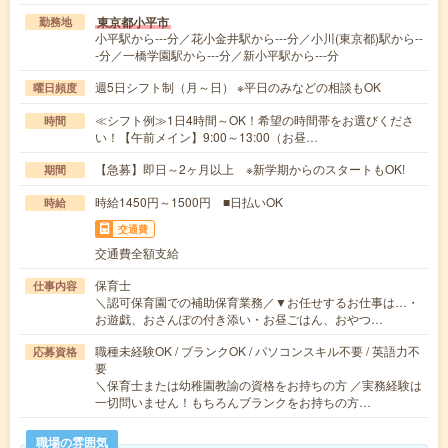
東京都小平市
勤務地
小平駅から---分／花小金井駅から---分／小川(東京都)駅から--
-分／一橋学園駅から---分／新小平駅から---分
週5日シフト制（月～日） ※平日のみなどの相談もOK
曜日頻度
≪シフト例≫1日4時間～OK！希望の時間帯をお選びくださ
時間
い！【午前メイン】9:00～13:00（お昼…
【急募】即日～2ヶ月以上 ※新学期からのスタートもOK!
期間
時給1450円～1500円 ■日払いOK
時給
交通費
交通費全額支給
保育士
仕事内容
＼認可保育園での補助保育業務／▼お任せするお仕事は…・
お遊戯、おさんぽの付き添い・お昼ごはん、おやつ…
職種未経験OK / ブランクOK / パソコンスキル不要 / 英語力不
応募資格
要
＼保育士または幼稚園教諭の資格をお持ちの方 ／実務経験は
一切問いません！もちろんブランクをお持ちの方…
職場の雰囲気