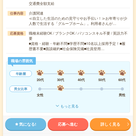
交通費全額支給
介護関連
仕事内容
≪自立した生活のための見守りやお手伝い！≫お年寄りが少
人数で生活する「グループホーム」。利用者さんが…
職種未経験OK / ブランクOK / パソコンスキル不要 / 英語力不
応募資格
要
■資格・経験・年齢不問■学歴不問■10名以上採用予定！■履
歴書不要■面談確約■社会保険完備■社員登用…
職場の雰囲気
年齢層
20代
30代
40代
50代
60代
男女比率
女性
男性
もっと見る
気になる!
応募へ進む
詳しく見る