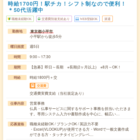
時給1700円！駅チカ！シフト制なので便利！
＊50代活躍中
職種未経験OK
交通費別途支給あり
WEB登録OK
派遣
東京都小平市
勤務地
小平駅から徒歩5分
週5日
曜日頻度
9:00～17:30
時間
【急募】即日～長期 ※長期(2ヶ月以上) ※8月～OK！
期間
時給1800円＋交
時給
交通費
交通費実費支給（当社規定あり）
営業事務
仕事内容
仏具・仏事サービスに関するサポート事務を担当いただきま
す。専用システム入力や書類作成を中心に、幅広い…
職種未経験OK / ブランクOK / 英語力不要
応募資格
・Excel(VLOOKUP)が使用できる方・Wordで一般文書作成
ができる方・タッチタイピングレベ…