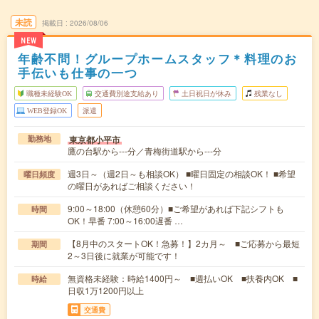
未読
掲載日
2026/08/06
NEW
年齢不問！グループホームスタッフ＊料理のお
手伝いも仕事の一つ
職種未経験OK
交通費別途支給あり
土日祝日が休み
残業なし
WEB登録OK
派遣
東京都小平市
勤務地
鷹の台駅から---分／青梅街道駅から---分
週3日～（週2日～も相談OK） ■曜日固定の相談OK！ ■希望
曜日頻度
の曜日があればご相談ください！
9:00～18:00（休憩60分）■ご希望があれば下記シフトも
時間
OK！早番 7:00～16:00遅番 …
【8月中のスタートOK！急募！】2カ月～ ■ご応募から最短
期間
2～3日後に就業が可能です！
無資格未経験：時給1400円～ ■週払いOK ■扶養内OK ■
時給
日収1万1200円以上
交通費