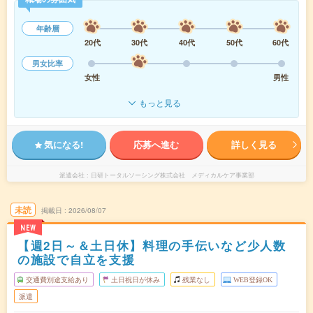
年齢層
20代
30代
40代
50代
60代
男女比率
女性
男性
もっと見る
気になる!
応募へ進む
詳しく見る
派遣会社
日研トータルソーシング株式会社 メディカルケア事業部
未読
掲載日
2026/08/07
NEW
【週2日～＆土日休】料理の手伝いなど少人数
の施設で自立を支援
交通費別途支給あり
土日祝日が休み
残業なし
WEB登録OK
派遣