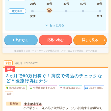
20代
30代
40代
50代
60代
男女比率
女性
男性
もっと見る
気になる!
応募へ進む
詳しく見る
派遣会社
日研トータルソーシング株式会社 メディカルケア事業部 ナース派遣
未読
掲載日
2026/08/07
NEW
3ヵ月で80万円稼ぐ！病院で備品のチェックな
ど＊医療行為はナシ
職種未経験OK
交通費別途支給あり
土日祝日が休み
WEB登録OK
派遣
東京都小平市
勤務地
小平駅から---分／花小金井駅から---分／小川(東京都)駅から--