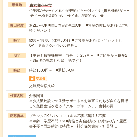
東京都小平市
勤務地
小平駅から---分／花小金井駅から---分／小川(東京都)駅から--
-分／一橋学園駅から---分／新小平駅から---分
週2日～OK ■曜日固定の相談OK！ ■希望の曜日があればご相
曜日頻度
談ください！
9:00～18:00（休憩60分）■ご希望があれば下記シフトも
時間
OK！早番 7:00～16:00遅番 …
【現在も積極採用中！急募！】2カ月～ ■ご応募から最短2
期間
～3日後の就業も相談可能です！
時給1500円～ ■週払いOK
時給
交通費
交通費全額支給
介護関連
仕事内容
≪少人数施設での生活サポート≫お年寄りたちが自立を目指
して集団生活を送る「グループホーム」。食材の買…
ブランクOK / パソコンスキル不要 / 英語力不要
応募資格
≪年齢・学歴不問！≫■資格と実務経験をお持ちの方＊履歴
書不要＊面談確約≪待遇≫・社会保険完備・社員登…