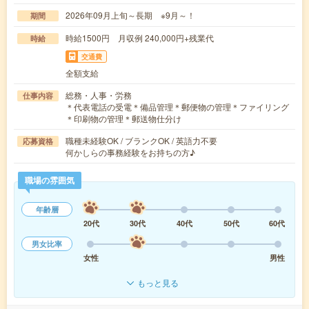
2026年09月上旬～長期 ※9月～！
期間
時給1500円 月収例 240,000円+残業代
時給
交通費
全額支給
総務・人事・労務
仕事内容
＊代表電話の受電＊備品管理＊郵便物の管理＊ファイリング
＊印刷物の管理＊郵送物仕分け
職種未経験OK / ブランクOK / 英語力不要
応募資格
何かしらの事務経験をお持ちの方♪
職場の雰囲気
年齢層
20代
30代
40代
50代
60代
男女比率
女性
男性
もっと見る