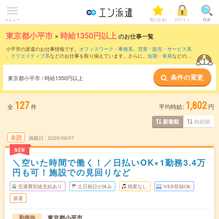
メニュー
気になる!
ログイン
検索
東京都小平市
×
時給1350円以上
のお仕事一覧
小平市の派遣のお仕事情報です。
オフィスワーク・事務系
、
営業・販売・サービス系
、
クリエイティブ系
などのお仕事を取り揃えています。さらに、
短期
・
単発
などの期
間や、
職種未経験OK
などのこだわり条件で絞り込んでいただけます。
条件の変更
東京都小平市 / 時給1350円以上
127
1,802
全
件
平均時給:
円
時給順
新着順
未読
掲載日
2026/08/07
NEW
＼空いた時間で働く！／日払いOK×1勤務3.4万
円も可！施設での見回りなど
交通費別途支給あり
土日祝日が休み
残業なし
WEB登録OK
派遣
東京都小平市
勤務地