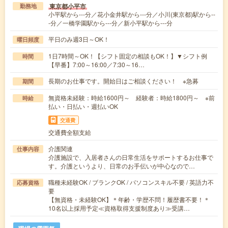
東京都小平市
勤務地
小平駅から---分／花小金井駅から---分／小川(東京都)駅から--
-分／一橋学園駅から---分／新小平駅から---分
平日のみ週3日～OK！
曜日頻度
1日7時間～OK！【シフト固定の相談もOK！】▼シフト例
時間
【早番】7:00～16:00／7:30～16…
長期のお仕事です。開始日はご相談ください！ ※急募
期間
無資格未経験：時給1600円～ 経験者：時給1800円～ ※前
時給
払い・日払い・週払いOK
交通費
交通費全額支給
介護関連
仕事内容
介護施設で、入居者さんの日常生活をサポートするお仕事で
す。介護というより、日常のお手伝いが中心なので…
職種未経験OK / ブランクOK / パソコンスキル不要 / 英語力不
応募資格
要
【無資格・未経験OK】＊年齢・学歴不問！履歴書不要！＊
10名以上採用予定≪資格取得支援制度あり≫受講…