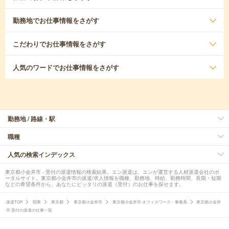
勤務地
でお仕事情報をさがす
こだわり
でお仕事情報をさがす
人気のワード
でお仕事情報をさがす
勤務地 / 路線・駅
職種
人気の検索インデックス
東京都小金井市 - 受付の派遣情報の検索結果。エン派遣は、エンが運営する人材派遣会社のポ
ータルサイト。東京都小金井市の派遣/求人情報を職種、勤務地、時給、勤務時間、長期・短期
などの希望条件から、あなたにピッタリの派遣（受付）のお仕事を探せます。
派遣TOP
関東
東京都
東京都小金井市
東京都小金井市 オフィスワーク・事務系
東京都小金井
市 受付の派遣の仕事一覧