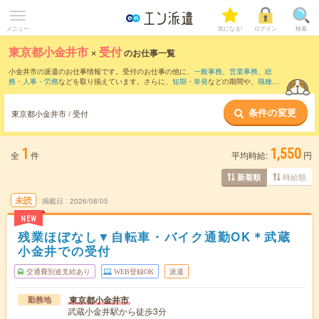
メニュー
気になる!
ログイン
検索
東京都小金井市
×
受付
のお仕事一覧
小金井市の派遣のお仕事情報です。受付のお仕事の他に、
一般事務
、
営業事務
、
総
務・人事・労務
などを取り揃えています。さらに、
短期
・
単発
などの期間や、
職種未
経験OK
などのこだわり条件で絞り込んでいただけます。職種辞典：
受付のお仕事と
は？とは？
条件の変更
東京都小金井市 / 受付
1
1,550
全
件
平均時給:
円
時給順
新着順
未読
掲載日
2026/08/05
NEW
残業ほぼなし▼自転車・バイク通勤OK＊武蔵
小金井での受付
交通費別途支給あり
WEB登録OK
派遣
東京都小金井市
勤務地
武蔵小金井駅から徒歩3分