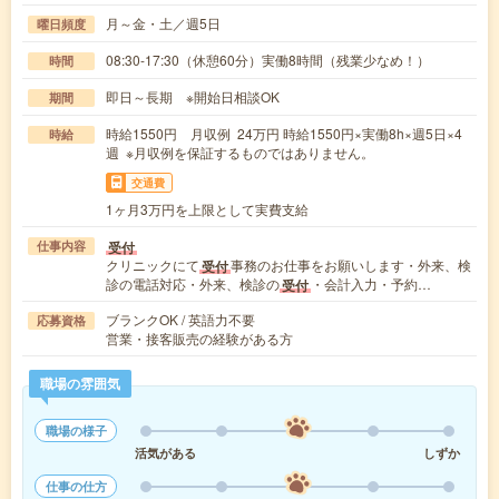
月～金・土／週5日
曜日頻度
08:30-17:30（休憩60分）実働8時間（残業少なめ！）
時間
即日～長期 ※開始日相談OK
期間
時給1550円 月収例 24万円 時給1550円×実働8h×週5日×4
時給
週 ※月収例を保証するものではありません。
交通費
1ヶ月3万円を上限として実費支給
受付
仕事内容
クリニックにて
事務のお仕事をお願いします・外来、検
受付
診の電話対応・外来、検診の
・会計入力・予約…
受付
ブランクOK / 英語力不要
応募資格
営業・接客販売の経験がある方
職場の雰囲気
職場の様子
活気がある
しずか
仕事の仕方