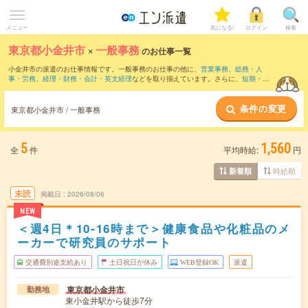
メニュー
気になる!
ログイン
検索
東京都小金井市
×
一般事務
のお仕事一覧
小金井市の派遣のお仕事情報です。一般事務のお仕事の他に、
営業事務
、
総務・人
事・労務
、
経理・財務・会計・英文経理
などを取り揃えています。さらに、
短期
・
単
発
などの期間や、
職種未経験OK
などのこだわり条件で絞り込んでいただけます。職種
辞典：
一般事務のお仕事とは？とは？
条件の変更
東京都小金井市 / 一般事務
5
1,560
全
件
平均時給:
円
時給順
新着順
未読
掲載日
2026/08/06
NEW
＜週4日＊10-16時まで＞健康食品や化粧品のメ
ーカーで研究員のサポート
交通費別途支給あり
土日祝日が休み
WEB登録OK
派遣
東京都小金井市
勤務地
東小金井駅から徒歩7分