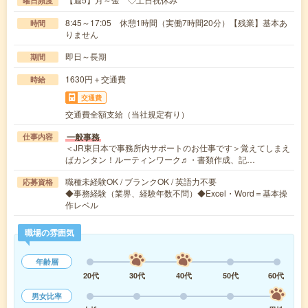
曜日頻度
8:45～17:05 休憩1時間（実働7時間20分）【残業】基本あ
時間
りません
即日～長期
期間
1630円＋交通費
時給
交通費
交通費全額支給（当社規定有り）
一般事務
仕事内容
＜JR東日本で事務所内サポートのお仕事です＞覚えてしまえ
ばカンタン！ルーティンワーク♬・書類作成、記…
職種未経験OK / ブランクOK / 英語力不要
応募資格
◆事務経験（業界、経験年数不問）◆Excel・Word＝基本操
作レベル
職場の雰囲気
年齢層
20代
30代
40代
50代
60代
男女比率