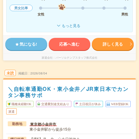
男女比率
女性
男性
もっと見る
気になる!
応募へ進む
詳しく見る
派遣会社
パーソルテンプスタッフ株式会社
未読
掲載日
2026/08/04
＼自転車通勤OK・東小金井／JR東日本でカン
タン事務サポ
職種未経験OK
交通費別途支給あり
土日祝日が休み
WEB登録OK
派遣
東京都小金井市
勤務地
東小金井駅から徒歩15分
【週5】月～金 ◇土日祝休み