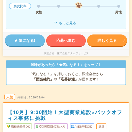
男女比率
女性
男性
もっと見る
気になる!
応募へ進む
詳しく見る
派遣会社
株式会社スタッフサービス
興味があったら「★気になる！」をタップ！
「気になる！」を押しておくと、派遣会社から
「面談確約」
や
「応募歓迎」
が届きます！
未読
掲載日
2026/08/04
【10月】9:30開始！大型商業施設×バックオフ
ィス事務に挑戦
職種未経験OK
交通費別途支給あり
WEB登録OK
派遣