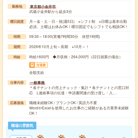
東京都小金井市
勤務地
武蔵小金井駅から徒歩3分
月～金・土・日・祝(週5日) ※シフト制 ※日曜は基本出勤
曜日頻度
必須、土曜はお休みOK！曜日固定でもシフトでも相談OK！
09:30～18:00(実働7時間30分 休憩1時間)
時間
2026年10月上旬～長期 ※10月～！
期間
時給1600円 ◆月収例：264,000円（22日就業の場合）
時給
交通費
全額支給
一般事務
仕事内容
＊各テナントの売上チェック・集計＊各テナントとの窓口対
応 L連絡事項の伝達・申請書関連の受け渡し・入…
職種未経験OK / ブランクOK / 英語力不要
応募資格
WordやExcelを使用したお仕事のご経験がある方業界未経験
OK！
職場の雰囲気