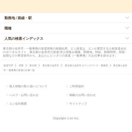
勤務地 / 路線・駅
職種
人気の検索インデックス
東京都小金井市 - 一般事務の派遣情報の検索結果。エン派遣は、エンが運営する人材派遣会社
のポータルサイト。東京都小金井市の派遣/求人情報を職種、勤務地、時給、勤務時間、長期・
短期などの希望条件から、あなたにピッタリの派遣（一般事務）のお仕事を探せます。
派遣TOP
関東
東京都
東京都小金井市
東京都小金井市 オフィスワーク・事務系
東京都小金井
市 一般事務の派遣の仕事一覧
個人情報の取り扱いについて
ご利用規約
ヘルプ・お問い合わせ
掲載のお問い合わせ
エン会社概要
サイトマップ
Copyright © en Inc.