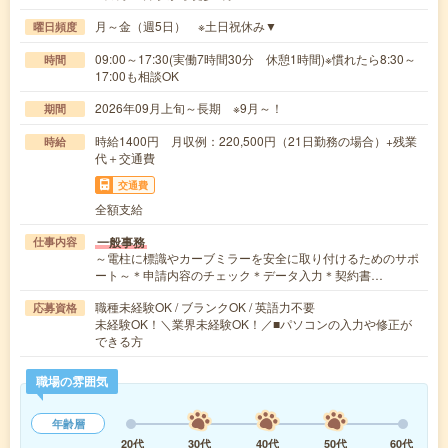
月～金（週5日） ※土日祝休み▼
曜日頻度
09:00～17:30(実働7時間30分 休憩1時間)※慣れたら8:30～
時間
17:00も相談OK
2026年09月上旬～長期 ※9月～！
期間
時給1400円 月収例：220,500円（21日勤務の場合）+残業
時給
代＋交通費
交通費
全額支給
一般事務
仕事内容
～電柱に標識やカーブミラーを安全に取り付けるためのサポ
ート～＊申請内容のチェック＊データ入力＊契約書…
職種未経験OK / ブランクOK / 英語力不要
応募資格
未経験OK！＼業界未経験OK！／■パソコンの入力や修正が
できる方
職場の雰囲気
年齢層
20代
30代
40代
50代
60代