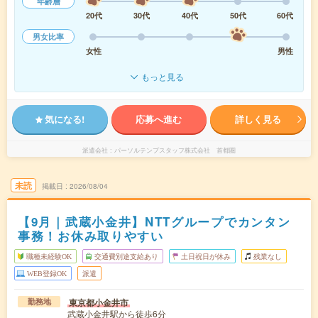
年齢層
20代
30代
40代
50代
60代
男女比率
女性
男性
もっと見る
気になる!
応募へ進む
詳しく見る
派遣会社
パーソルテンプスタッフ株式会社 首都圏
未読
掲載日
2026/08/04
【9月｜武蔵小金井】NTTグループでカンタン
事務！お休み取りやすい
職種未経験OK
交通費別途支給あり
土日祝日が休み
残業なし
WEB登録OK
派遣
東京都小金井市
勤務地
武蔵小金井駅から徒歩6分