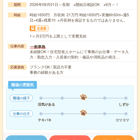
2026年09月01日～長期 ※開始日相談OK ※9月～！
期間
時給1650円 月収例 21万円 時給1650円×実働6h30m×週5
時給
日×4週+残業1h ※月収例を保証するものではありません。
交通費
1ヶ月3万円を上限として実費支給
一般事務
仕事内容
未経験OK！住宅型老人ホームにて事務のお仕事・データ入
力・勤怠入力・入居者の契約・備品や消耗品の発注…
ブランクOK / 英語力不要
応募資格
事務の経験がある方
職場の雰囲気
職場の様子
活気がある
しずか
仕事の仕方
テキパキ
コツコツ