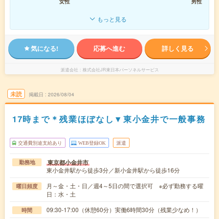
女性
男性
もっと見る
気になる!
応募へ進む
詳しく見る
派遣会社
株式会社JR東日本パーソネルサービス
未読
掲載日
2026/08/04
17時まで＊残業ほぼなし▼東小金井で一般事務
交通費別途支給あり
WEB登録OK
派遣
東京都小金井市
勤務地
東小金井駅から徒歩3分／新小金井駅から徒歩16分
月～金・土・日／週4～5日の間で選択可 ※必ず勤務する曜
曜日頻度
日：水・土
09:30-17:00（休憩60分）実働6時間30分（残業少なめ！）
時間