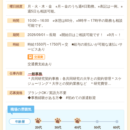
月・火・木・金 ※月～金のうち週4日勤務。※表記は一例。※
曜日頻度
週5日も相談可能。
10:00～16:00 ※休憩は60分。※9時半～17時半の勤務も相談
時間
可能です。
2026/09/01～長期 ※開始日はご相談可能です！ ※9月～！
期間
時給1550円～1750円＋交 ■給与の前払いが可能な速払いサ
時給
ービスあり
交通費
交通費支給あり
一般事務
仕事内容
＊共同研究契約事務：各共同研究の大学との契約管理＊スケ
ジューリング＊大学との契約業務など ＊研究費管…
ブランクOK / 英語力不要
応募資格
◆事務経験がある方◆ #初めての派遣歓迎
職場の雰囲気
年齢層
20代
30代
40代
50代
60代