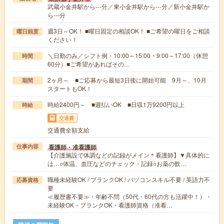
武蔵小金井駅から---分／東小金井駅から---分／新小金井駅か
ら---分
週3日～OK！ ■曜日固定の相談OK！ ■ご希望の曜日をご相談
曜日頻度
ください！
＼日勤のみ／シフト例・10:00～15:00・9:00～17:00（休憩
時間
60分）■ご希望があればその…
2ヶ月～ ■ご応募から最短3日後に開始可能 9月～、10月
期間
スタートもOK！
時給2400円～ ■週払いOK ■日収1万9200円以上
時給
交通費
交通費全額支給
看護師・准看護師
仕事内容
【介護施設で体調などの記録がメイン＊看護師】▼具体的に
は…○体温、血圧などのチェック・記録○お薬の飲…
職種未経験OK / ブランクOK / パソコンスキル不要 / 英語力不
応募資格
要
≪履歴書不要≫・年齢不問（50代・60代の方も活躍中！）・
未経験OK・ブランクOK・看護師資格（准看…