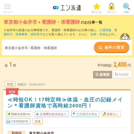
メニュー
気になる!
ログイン
検索
東京都小金井市
×
看護師・准看護師
のお仕事一覧
小金井市の派遣のお仕事情報です。看護師・准看護師のお仕事の他に、
介護関連
、
看
護助手
、
医療事務・病院受付
などを取り揃えています。さらに、
短期
・
単発
などの期
間や、
職種未経験OK
などのこだわり条件で絞り込んでいただけます。職種辞典：
看護
師・准看護師のお仕事とは？とは？
条件の変更
東京都小金井市 / 看護師・准看護師
1
2,400
全
件
平均時給:
円
時給順
新着順
未読
掲載日
2026/08/07
NEW
≪時短OK！17時定時≫体温・血圧の記録メイ
ン＊看護師資格で高時給2400円！
職種未経験OK
交通費別途支給あり
土日祝日が休み
残業なし
WEB登録OK
派遣
東京都小金井市
勤務地