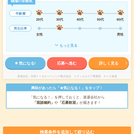
職場の雰囲気
年齢層
20代
30代
40代
50代
60代
男女比率
女性
男性
もっと見る
気になる!
応募へ進む
詳しく見る
派遣会社
日研トータルソーシング株式会社 メディカルケア事業部 ナース派遣
興味があったら「★気になる！」をタップ！
「気になる！」を押しておくと、派遣会社から
「面談確約」
や
「応募歓迎」
が届きます！
検索条件を追加して絞り込む