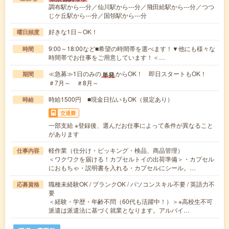
調布駅から---分／仙川駅から---分／飛田給駅から---分／つつ
じケ丘駅から---分／国領駅から---分
好きな1日～OK！
曜日頻度
9:00～18:00など■希望の時間帯を選べます！▼他にも様々な
時間
時間帯でお仕事をご用意しています！＜…
≪急募≫1日のみの
からOK！ 即日スタートもOK！
単発
期間
＃7月～ ＃8月～
時給1500円 ■現金日払いもOK（規定あり）
時給
交通費
一部支給 ※登録後、選んだお仕事によって条件が異なること
があります
軽作業（仕分け・ピッキング・検品、商品管理）
仕事内容
＜ワクワクを届ける！カプセルトイの出荷準備＞・カプセル
におもちゃ・説明書を入れる・カプセルにシール。…
職種未経験OK / ブランクOK / パソコンスキル不要 / 英語力不
応募資格
要
＜経験・学歴・年齢不問（60代も活躍中！）＞※高校生不可
派遣は派遣法に基づく就業となります。アルバイ…