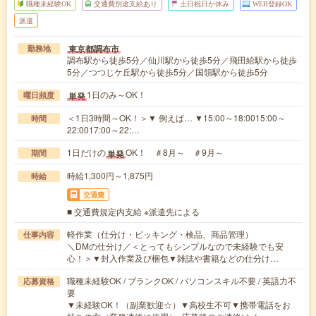
職種未経験OK
交通費別途支給あり
土日祝日が休み
WEB登録OK
派遣
東京都調布市
勤務地
調布駅から徒歩5分／仙川駅から徒歩5分／飛田給駅から徒歩
5分／つつじケ丘駅から徒歩5分／国領駅から徒歩5分
1日のみ～OK！
単発
曜日頻度
＜1日3時間～OK！＞▼ 例えば… ▼15:00～18:0015:00～
時間
22:0017:00～22:…
1日だけの
OK！ ＃8月～ ＃9月～
単発
期間
時給1,300円～1,875円
時給
交通費
■ 交通費規定内支給 ※派遣先による
軽作業（仕分け・ピッキング・検品、商品管理）
仕事内容
＼DMの仕分け／＜とってもシンプルなので未経験でも安
心！＞▼封入作業及び梱包▼雑誌や書籍などの仕分け…
職種未経験OK / ブランクOK / パソコンスキル不要 / 英語力不
応募資格
要
▼未経験OK！（副業歓迎☆）▼高校生不可▼携帯電話をお