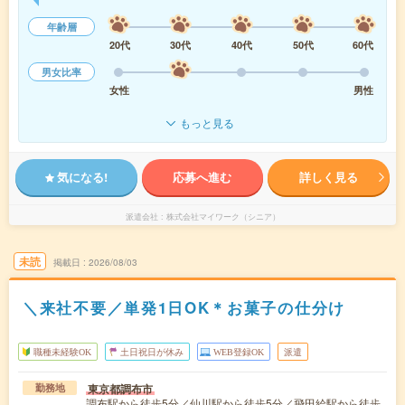
年齢層
20代
30代
40代
50代
60代
男女比率
女性
男性
もっと見る
気になる!
応募へ進む
詳しく見る
派遣会社
株式会社マイワーク（シニア）
未読
掲載日
2026/08/03
＼来社不要／単発1日OK＊お菓子の仕分け
職種未経験OK
土日祝日が休み
WEB登録OK
派遣
東京都調布市
勤務地
調布駅から徒歩5分／仙川駅から徒歩5分／飛田給駅から徒歩