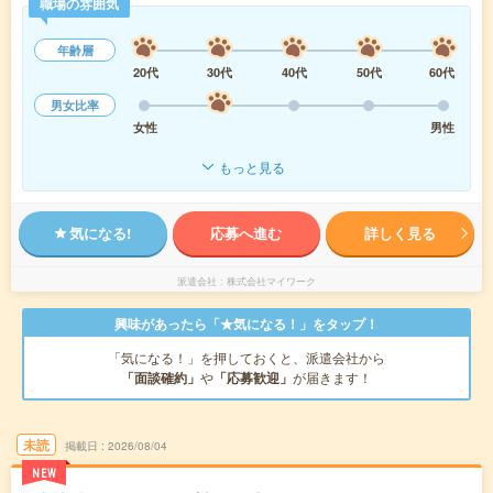
職場の雰囲気
年齢層
20代
30代
40代
50代
60代
男女比率
女性
男性
もっと見る
気になる!
応募へ進む
詳しく見る
派遣会社
株式会社マイワーク
興味があったら「★気になる！」をタップ！
「気になる！」を押しておくと、派遣会社から
「面談確約」
や
「応募歓迎」
が届きます！
未読
掲載日
2026/08/04
NEW