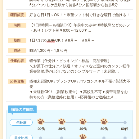
5分／つつじケ丘駅から徒歩5分／国領駅から徒歩5分
好きな日1日～OK！＊希望シフト制で好きな曜日で働ける！
曜日頻度
【1日3時間～も相談OK!】午前中のみや18時以降などのシフ
時間
トあり！シフト例▼9:00～12:00▼…
1日だけの
OK！＃8月～ ＃9月～
単発
期間
時給1,300円～1,875円
時給
軽作業（仕分け・ピッキング・検品、商品管理）
仕事内容
＼お菓子の仕分け／快適！オフィスなど室内のカンタン軽作
業書類整理や仕分けなどのシンプルワーク！未経験…
職種未経験OK / ブランクOK / パソコンスキル不要 / 英語力不
応募資格
要
▼未経験OK！（副業歓迎☆）▼高校生不可▼携帯電話をお
持ちの方（業務連絡に使用）※応募後のご連絡はメ…
職場の雰囲気
年齢層
20代
30代
40代
50代
60代
男女比率