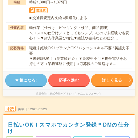
時給1,300円～1,875円
時給
交通費
■ 交通費規定内支給 ※派遣先による
軽作業（仕分け・ピッキング・検品、商品管理）
仕事内容
＼コスメの仕分け／＜とってもシンプルなので未経験でも安
心！＞▼封入作業及び梱包▼雑誌や書籍などの仕分…
職種未経験OK / ブランクOK / パソコンスキル不要 / 英語力不
応募資格
要
▼未経験OK！（副業歓迎☆）▼高校生不可▼携帯電話をお
持ちの方（業務連絡に使用）※応募後のご連絡はメ…
気になる!
応募へ進む
詳しく見る
派遣会社
株式会社バイトレ（キャムコムグループ）
未読
掲載日
2026/07/23
日払いOK！スマホでカンタン登録＊DMの仕分
け