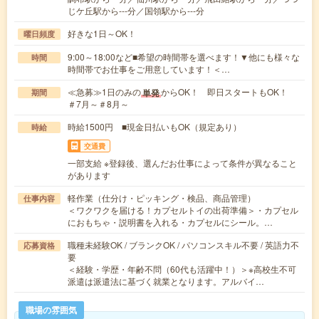
じケ丘駅から---分／国領駅から---分
好きな1日～OK！
曜日頻度
9:00～18:00など■希望の時間帯を選べます！▼他にも様々な
時間
時間帯でお仕事をご用意しています！＜…
≪急募≫1日のみの
からOK！ 即日スタートもOK！
単発
期間
＃7月～＃8月～
時給1500円 ■現金日払いもOK（規定あり）
時給
交通費
一部支給 ※登録後、選んだお仕事によって条件が異なること
があります
軽作業（仕分け・ピッキング・検品、商品管理）
仕事内容
＜ワクワクを届ける！カプセルトイの出荷準備＞・カプセル
におもちゃ・説明書を入れる・カプセルにシール。…
職種未経験OK / ブランクOK / パソコンスキル不要 / 英語力不
応募資格
要
＜経験・学歴・年齢不問（60代も活躍中！）＞※高校生不可
派遣は派遣法に基づく就業となります。アルバイ…
職場の雰囲気