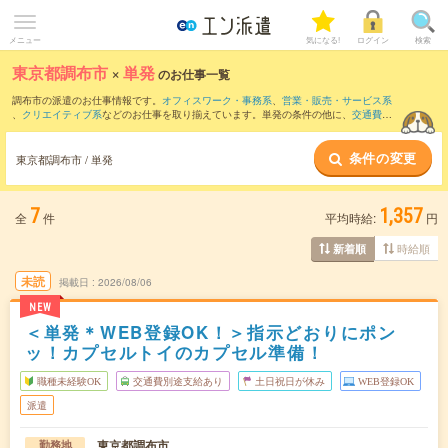
メニュー
気になる!
ログイン
検索
東京都調布市
×
単発
のお仕事一覧
調布市の派遣のお仕事情報です。
オフィスワーク・事務系
、
営業・販売・サービス系
、
クリエイティブ系
などのお仕事を取り揃えています。単発の条件の他に、
交通費別
途支給あり
、
職種未経験OK
、
友だちと一緒の応募OK
などでもお探し頂けます。
条件の変更
東京都調布市 / 単発
7
1,357
全
件
平均時給:
円
時給順
新着順
未読
掲載日
2026/08/06
NEW
＜単発＊WEB登録OK！＞指示どおりにポン
ッ！カプセルトイのカプセル準備！
職種未経験OK
交通費別途支給あり
土日祝日が休み
WEB登録OK
派遣
東京都調布市
勤務地