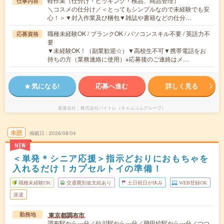
軽作業（仕分け・ピッキング・検品、商品管理）
仕事内容
＼コスメの仕分け／＜とってもシンプルなので未経験でも安
心！＞▼封入作業及び梱包▼雑誌や書籍などの仕分…
職種未経験OK / ブランクOK / パソコンスキル不要 / 英語力不
応募資格
要
▼未経験OK！（副業歓迎☆）▼高校生不可▼携帯電話をお
持ちの方（業務連絡に使用）※応募後のご連絡はメ…
気になる!
応募へ進む
詳しく見る
派遣会社
株式会社バイトレ（キャムコムグループ）
未読
掲載日
2026/08/04
NEW
＜単発＊シニア応援＞指示どおりにおもちゃを
入れるだけ！カプセルトイの準備！
職種未経験OK
交通費別途支給あり
土日祝日が休み
WEB登録OK
派遣
東京都調布市
勤務地
調布駅から---分／仙川駅から---分／飛田給駅から---分／つつ