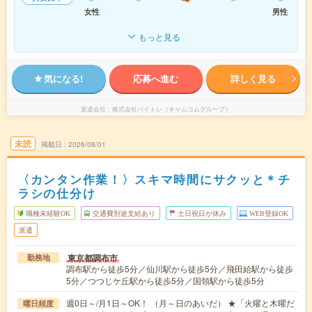
女性
男性
もっと見る
気になる!
応募へ進む
詳しく見る
派遣会社
株式会社バイトレ（キャムコムグループ）
未読
掲載日
2026/08/01
〈カンタン作業！〉スキマ時間にサクッと＊チ
ラシの仕分け
職種未経験OK
交通費別途支給あり
土日祝日が休み
WEB登録OK
派遣
東京都調布市
勤務地
調布駅から徒歩5分／仙川駅から徒歩5分／飛田給駅から徒歩
5分／つつじケ丘駅から徒歩5分／国領駅から徒歩5分
週0日～/月1日～OK！ （月～日のあいだ） ★「火曜と木曜だ
曜日頻度