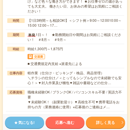
け」など色々な働き方ができます！ ★お仕事ゼロの週があっ
ても大丈夫。 働きたい日、お休みの希望はお気軽にご相談く
ださい！
【1日3時間～も相談OK!】＜シフト例＞9:00～12:0010:00～
時間
15:00 12:00～17…
1日～！ ★勤務開始日や期間はお気軽にご相談くださ
単発
期間
い！ ＃8月～ ＃9月～
時給1,300円～1,875円
時給
交通費
■ 交通費規定内支給 ※派遣先による
軽作業（仕分け・ピッキング・検品、商品管理）
仕事内容
＼チラシの仕分け／＜とってもシンプルなので未経験でも安
心！＞▼封入作業及び梱包▼雑誌や書籍などの仕分…
職種未経験OK / ブランクOK / パソコンスキル不要 / 英語力不
応募資格
要
▼未経験OK！（副業歓迎☆）▼高校生不可▼携帯電話をお
持ちの方（業務連絡に使用）※応募後のご連絡はメ…
気になる!
応募へ進む
詳しく見る