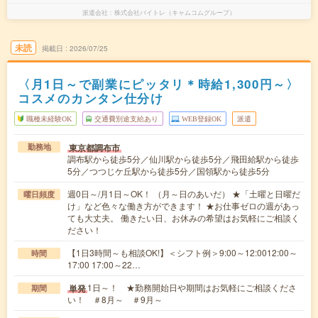
派遣会社
株式会社バイトレ（キャムコムグループ）
未読
掲載日
2026/07/25
〈月1日～で副業にピッタリ＊時給1,300円～〉
コスメのカンタン仕分け
職種未経験OK
交通費別途支給あり
WEB登録OK
派遣
東京都調布市
勤務地
調布駅から徒歩5分／仙川駅から徒歩5分／飛田給駅から徒歩
5分／つつじケ丘駅から徒歩5分／国領駅から徒歩5分
週0日～/月1日～OK！ （月～日のあいだ） ★「土曜と日曜だ
曜日頻度
け」など色々な働き方ができます！ ★お仕事ゼロの週があっ
ても大丈夫。 働きたい日、お休みの希望はお気軽にご相談く
ださい！
【1日3時間～も相談OK!】＜シフト例＞9:00～12:0012:00～
時間
17:00 17:00～22…
1日～！ ★勤務開始日や期間はお気軽にご相談くださ
単発
期間
い！ ＃8月～ ＃9月～