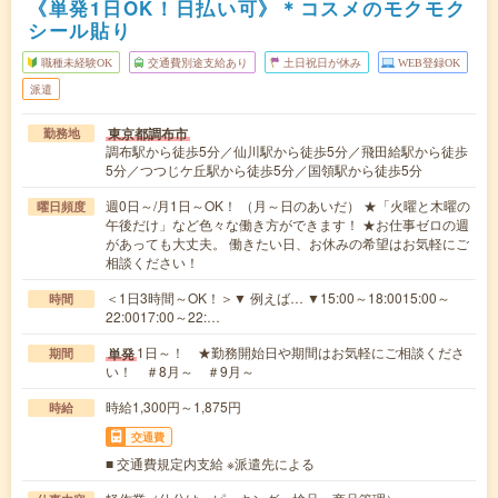
《単発1日OK！日払い可》＊コスメのモクモク
シール貼り
職種未経験OK
交通費別途支給あり
土日祝日が休み
WEB登録OK
派遣
東京都調布市
勤務地
調布駅から徒歩5分／仙川駅から徒歩5分／飛田給駅から徒歩
5分／つつじケ丘駅から徒歩5分／国領駅から徒歩5分
週0日～/月1日～OK！ （月～日のあいだ） ★「火曜と木曜の
曜日頻度
午後だけ」など色々な働き方ができます！ ★お仕事ゼロの週
があっても大丈夫。 働きたい日、お休みの希望はお気軽にご
相談ください！
＜1日3時間～OK！＞▼ 例えば… ▼15:00～18:0015:00～
時間
22:0017:00～22:…
1日～！ ★勤務開始日や期間はお気軽にご相談くださ
単発
期間
い！ ＃8月～ ＃9月～
時給1,300円～1,875円
時給
交通費
■ 交通費規定内支給 ※派遣先による