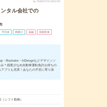
No.TEMPGT26-0562793
レンタル会社での
売
平日休
残業少
金融
芸能音楽
ustrator・InDesignなどデザインソ
休み＊残業少なめ自動車運転免許お持ちの
できるアプリも充実！あなたの不安に寄り添
日（シフト勤務）