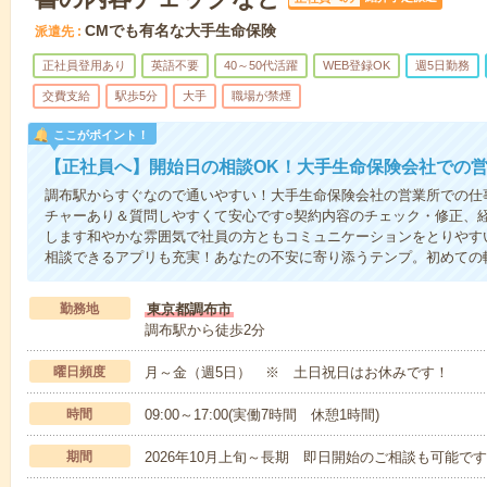
CMでも有名な大手生命保険
派遣先
正社員登用あり
英語不要
40～50代活躍
WEB登録OK
週5日勤務
交費支給
駅歩5分
大手
職場が禁煙
ここがポイント！
【正社員へ】開始日の相談OK！大手生命保険会社での
調布駅からすぐなので通いやすい！大手生命保険会社の営業所での仕
チャーあり＆質問しやすくて安心です○契約内容のチェック・修正、
します和やかな雰囲気で社員の方ともコミュニケーションをとりやす
相談できるアプリも充実！あなたの不安に寄り添うテンプ。初めての
勤務地
東京都調布市
調布駅から徒歩2分
曜日頻度
月～金（週5日） ※ 土日祝日はお休みです！
時間
09:00～17:00(実働7時間 休憩1時間)
期間
2026年10月上旬～長期 即日開始のご相談も可能です