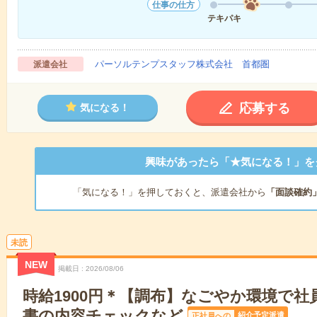
仕事の仕方
テキパキ
パーソルテンプスタッフ株式会社 首都圏
派遣会社
応募する
気になる！
興味があったら「★気になる！」を
「気になる！」を押しておくと、派遣会社から
「面談確約
未読
NEW
掲載日
2026/08/06
時給1900円＊【調布】なごやか環境で
書の内容チェックなど
紹介予定派遣
正社員への