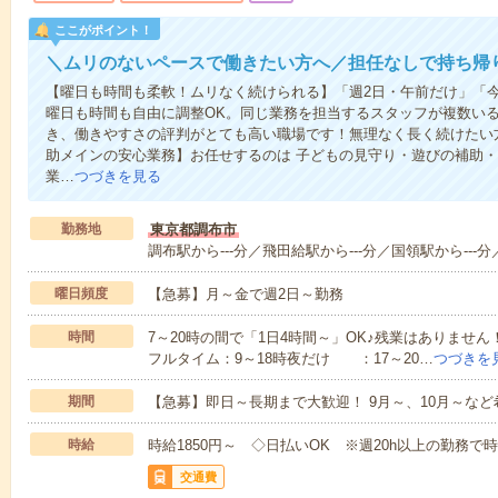
ここがポイント！
＼ムリのないペースで働きたい方へ／担任なしで持ち帰
【曜日も時間も柔軟！ムリなく続けられる】「週2日・午前だけ」「
曜日も時間も自由に調整OK。同じ業務を担当するスタッフが複数い
き、働きやすさの評判がとても高い職場です！無理なく長く続けたい
助メインの安心業務】お任せするのは 子どもの見守り・遊びの補助
業…
つづきを見る
勤務地
東京都調布市
調布駅から---分／飛田給駅から---分／国領駅から---分
曜日頻度
【急募】月～金で週2日～勤務
時間
7～20時の間で「1日4時間～」OK♪残業はありませ
フルタイム：9～18時夜だけ ：17～20…
つづきを
期間
【急募】即日～長期まで大歓迎！ 9月～、10月～な
時給
時給1850円～ ◇日払いOK ※週20h以上の勤務で
交通費