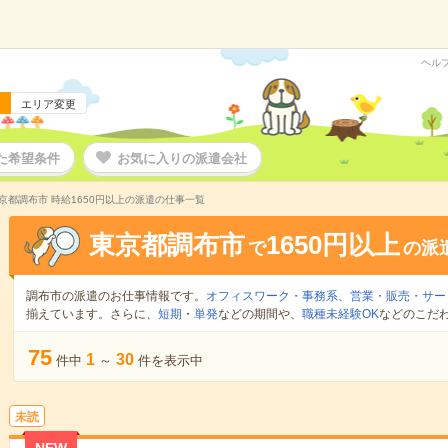
ヘル
エリア変更
た希望条件
お気に入りの派遣会社
京都調布市 時給1650円以上の派遣の仕事一覧
東京都調布市
1650円以上
で
の派
調布市の派遣のお仕事情報です。
オフィスワーク・事務系
、
営業・販売・サー
揃えています。さらに、
短期
・
単発
などの期間や、
職種未経験OK
などのこだ
75
1
30
件中
～
件を表示中
未読