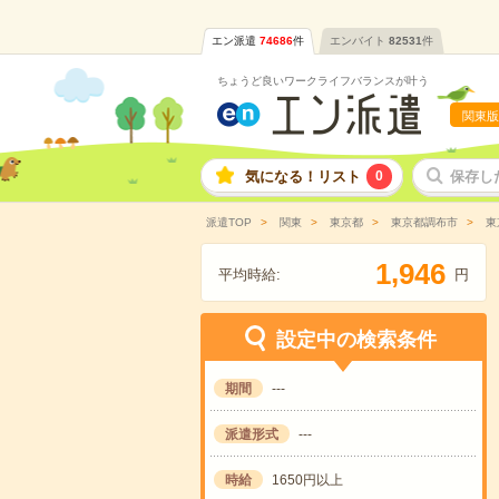
エン派遣
74686
件
エンバイト
82531
件
ちょうど良いワークライフバランスが叶う
関東版
気になる！リスト
0
保存し
派遣TOP
関東
東京都
東京都調布市
東
,
1
9
4
6
平均時給:
円
設定中の検索条件
期間
---
派遣形式
---
時給
1650円以上