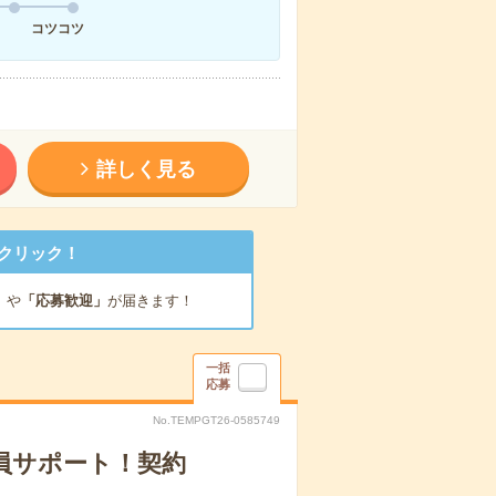
コツコツ
詳しく見る
クリック！
」
や
「応募歓迎」
が届きます！
一括
応募
No.TEMPGT26-0585749
社員サポート！契約