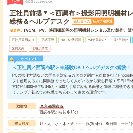
NEW
掲載日
2026/08/06
正社員前提＊＜西調布＞撮影用照明機材
総務＆ヘルプデスク
紹介予定派遣
正社員への
TVCM、PV、映画撮影等の照明機材レンタル及び製作、販
派遣先
正社員登用あり
英語不要
40～50代活躍
WEB登録OK
週5日勤務
交費支給
職場が禁煙
ここがポイント！
＜正社員／西調布駅＞未経験OK！ヘルプデスク×総務！
PCの操作方法などの問合せ対応＆カタログ制作＋総務を担当Photoshop・Ill
フト使用ある方に同業務ではたらく人がいるから安心日曜＋平日1日
方時給1800円/年収345万～500万丁寧に話せる面談と気軽に相談
うテンプ。初めての転職でも安心して進める環境です。
勤務地
東京都調布市
西調布駅から徒歩15分
曜日頻度
月・火・水・木・金・土・祝(週5日) ※日曜＋平日1