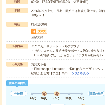
時間
09:00～17:30(実働7時間30分 休憩1時間)
期間
2026年09月上旬～長期 開始日は相談可能です。
※9月～！
時給
時給1800円
交通費
全額支給
仕事内容
テクニカルサポート・ヘルプデスク
・社内システムの周辺機器サポート→PCの操作方法
「Excelの使い方がわからない」「アプリが動かない
応募資格
英語力不要
・Photoshop・Illustrator・InDesignなど
経験がある方【学歴】高卒…
つづきを見る
職場の雰囲気
年齢層
職場の様子
20代
30代
40代
50代
60代