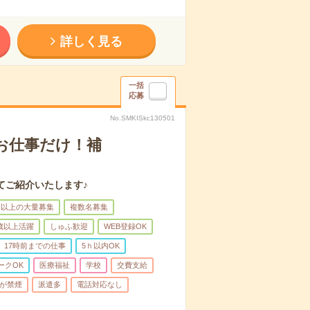
詳しく見る
一括
応募
No.SMKISkc130501
のお仕事だけ！補
てご紹介いたします♪
名以上の大量募集
複数名募集
0歳以上活躍
しゅふ歓迎
WEB登録OK
17時前までの仕事
5ｈ以内OK
ークOK
医療福祉
学校
交費支給
が禁煙
派遣多
電話対応なし