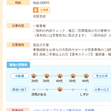
時給
時給1900円
交通費
全額支給
仕事内容
一般事務
〇契約の内容チェック、修正〇営業職員の方の事務サ
（基本的には営業担当に取次ぎます） 〇部内会計（
応募資格
英語力不要
事務経験をお持ちの方部内サポートや営業事務のご経
歴】高校ご卒業以上の方【選考ステップ】 履歴書・
職場の雰囲気
年齢層
男女比率
20代
30代
40代
50代
60代
職場の様子
仕事の仕方
活気がある
しずか
パーソルテンプスタッフ株式会社 首都圏
派遣会社