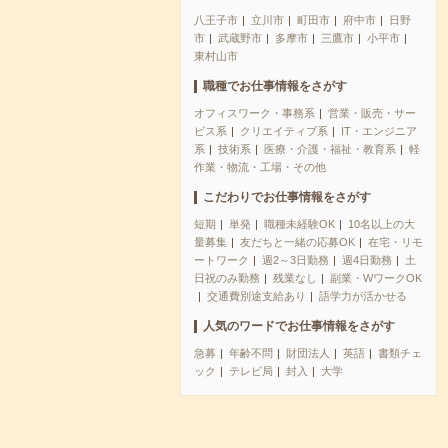
八王子市
立川市
町田市
府中市
日野
市
武蔵野市
多摩市
三鷹市
小平市
東村山市
職種でお仕事情報をさがす
オフィスワーク・事務系
営業・販売・サー
ビス系
クリエイティブ系
IT・エンジニア
系
技術系
医療・介護・福祉・教育系
軽
作業・物流・工場・その他
こだわりでお仕事情報をさがす
短期
単発
職種未経験OK
10名以上の大
量募集
友だちと一緒の応募OK
在宅・リモ
ートワーク
週2～3日勤務
週4日勤務
土
日祝のみ勤務
残業なし
副業・WワークOK
交通費別途支給あり
語学力が活かせる
人気のワードでお仕事情報をさがす
急募
年齢不問
財団法人
英語
書類チェ
ック
テレビ局
封入
大学