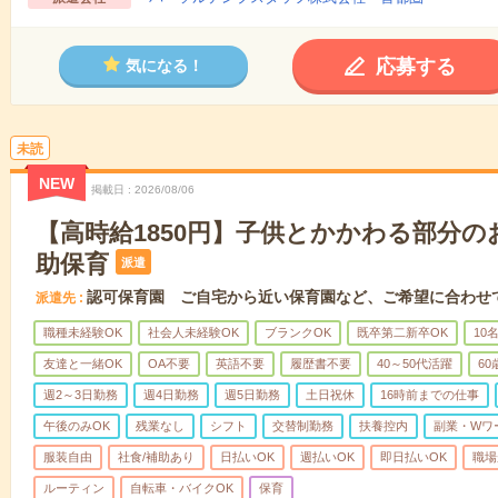
応募する
気になる！
未読
NEW
掲載日
2026/08/06
【高時給1850円】子供とかかわる部分
助保育
派遣
認可保育園 ご自宅から近い保育園など、ご希望に合わせ
派遣先
職種未経験OK
社会人未経験OK
ブランクOK
既卒第二新卒OK
10
友達と一緒OK
OA不要
英語不要
履歴書不要
40～50代活躍
6
週2～3日勤務
週4日勤務
週5日勤務
土日祝休
16時前までの仕事
午後のみOK
残業なし
シフト
交替制勤務
扶養控内
副業・Wワ
服装自由
社食/補助あり
日払いOK
週払いOK
即日払いOK
職場
ルーティン
自転車・バイクOK
保育