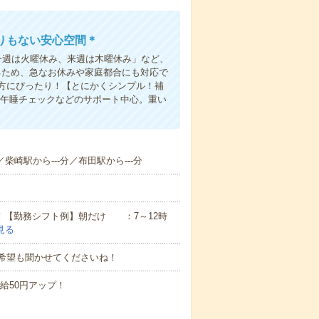
りもない安心空間＊
今週は火曜休み、来週は木曜休み」など、
るため、急なお休みや家庭都合にも対応で
方にぴったり！【とにかくシンプル！補
・午睡チェックなどのサポート中心。重い
／柴崎駅から---分／布田駅から---分
ん！【勤務シフト例】朝だけ ：7～12時
見る
ど希望も聞かせてくださいね！
時給50円アップ！