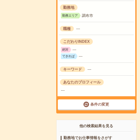
勤務地
調布市
勤務エリア
職種
---
こだわりINDEX
---
絶対
---
できれば
キーワード
---
あなたのプロフィール
---
条件の変更
他の検索結果を見る
勤務地でお仕事情報をさがす