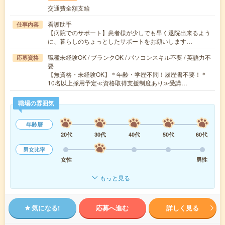
交通費全額支給
看護助手
仕事内容
【病院でのサポート】患者様が少しでも早く退院出来るよう
に、暮らしのちょっとしたサポートをお願いします…
職種未経験OK / ブランクOK / パソコンスキル不要 / 英語力不
応募資格
要
【無資格・未経験OK】＊年齢・学歴不問！履歴書不要！＊
10名以上採用予定≪資格取得支援制度あり≫受講…
職場の雰囲気
年齢層
20代
30代
40代
50代
60代
男女比率
女性
男性
もっと見る
気になる!
応募へ進む
詳しく見る