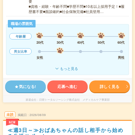
要
■資格・経験・年齢不問■学歴不問■10名以上採用予定！■履
歴書不要■面談確約■社会保険完備■社員登用…
職場の雰囲気
年齢層
20代
30代
40代
50代
60代
男女比率
女性
男性
もっと見る
気になる!
応募へ進む
詳しく見る
派遣会社
日研トータルソーシング株式会社 メディカルケア事業部
未読
掲載日
2026/08/09
NEW
≪週3日～≫おばあちゃんの話し相手から始め