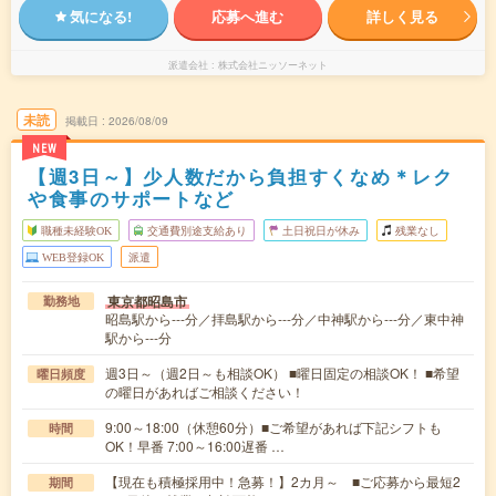
気になる!
応募へ進む
詳しく見る
派遣会社
株式会社ニッソーネット
未読
掲載日
2026/08/09
NEW
【週3日～】少人数だから負担すくなめ＊レク
や食事のサポートなど
職種未経験OK
交通費別途支給あり
土日祝日が休み
残業なし
WEB登録OK
派遣
東京都昭島市
勤務地
昭島駅から---分／拝島駅から---分／中神駅から---分／東中神
駅から---分
週3日～（週2日～も相談OK） ■曜日固定の相談OK！ ■希望
曜日頻度
の曜日があればご相談ください！
9:00～18:00（休憩60分）■ご希望があれば下記シフトも
時間
OK！早番 7:00～16:00遅番 …
【現在も積極採用中！急募！】2カ月～ ■ご応募から最短2
期間