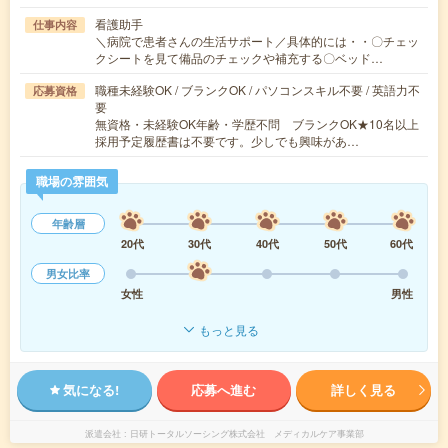
看護助手
仕事内容
＼病院で患者さんの生活サポート／具体的には・・〇チェッ
クシートを見て備品のチェックや補充する〇ベッド…
職種未経験OK / ブランクOK / パソコンスキル不要 / 英語力不
応募資格
要
無資格・未経験OK年齢・学歴不問 ブランクOK★10名以上
採用予定履歴書は不要です。少しでも興味があ…
職場の雰囲気
年齢層
20代
30代
40代
50代
60代
男女比率
女性
男性
もっと見る
気になる!
応募へ進む
詳しく見る
派遣会社
日研トータルソーシング株式会社 メディカルケア事業部