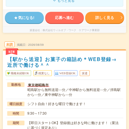
もっと見る
気になる!
応募へ進む
詳しく見る
派遣会社
株式会社ウィルオブ・ワーク ケアワーク事業部
未読
掲載日
2026/08/09
NEW
【駅から送迎】お菓子の箱詰め＊WEB登録→
近所で働ける＾＾
職種未経験OK
残業なし
WEB登録OK
派遣
東京都昭島市
勤務地
昭島駅から無料送迎---分／中神駅から無料送迎---分／拝島駅
から---分／東中神駅から---分
シフト自由！好きな曜日で働けます！
曜日頻度
9:30～17:30
時間
【即日スタートOK】登録後は好きな時に働けます！（業法
期間
に基づく規定あり）