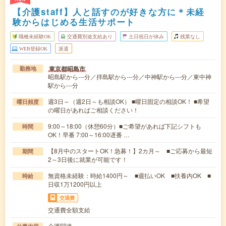
【介護staff】人と話すのが好きな方に＊未経
験からはじめる生活サポート
職種未経験OK
交通費別途支給あり
土日祝日が休み
残業なし
WEB登録OK
派遣
東京都昭島市
勤務地
昭島駅から---分／拝島駅から---分／中神駅から---分／東中神
駅から---分
週3日～（週2日～も相談OK） ■曜日固定の相談OK！ ■希望
曜日頻度
の曜日があればご相談ください！
9:00～18:00（休憩60分）■ご希望があれば下記シフトも
時間
OK！早番 7:00～16:00遅番 …
【8月中のスタートOK！急募！】2カ月～ ■ご応募から最短
期間
2～3日後に就業が可能です！
無資格未経験：時給1400円～ ■週払いOK ■扶養内OK ■
時給
日収1万1200円以上
交通費
交通費全額支給
介護関連