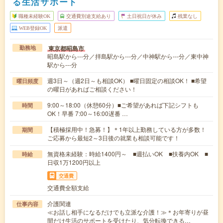
る生活サポート
職種未経験OK
交通費別途支給あり
土日祝日が休み
残業なし
WEB登録OK
派遣
東京都昭島市
勤務地
昭島駅から---分／拝島駅から---分／中神駅から---分／東中神
駅から---分
週3日～（週2日～も相談OK） ■曜日固定の相談OK！ ■希望
曜日頻度
の曜日があればご相談ください！
9:00～18:00（休憩60分）■ご希望があれば下記シフトも
時間
OK！早番 7:00～16:00遅番 …
【積極採用中！急募！】＊1年以上勤務している方が多数！
期間
ご応募から最短2～3日後の就業も相談可能です！
無資格未経験：時給1400円～ ■週払いOK ■扶養内OK ■
時給
日収1万1200円以上
交通費
交通費全額支給
介護関連
仕事内容
≪お話し相手になるだけでも立派な介護！≫＊お年寄りが昼
間だけ生活のサポートを受けたり、気分転換できる…