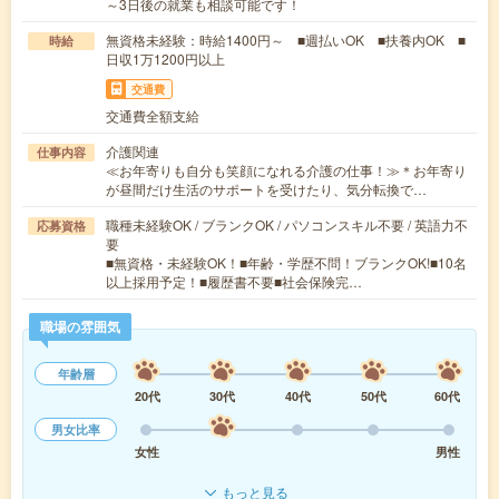
～3日後の就業も相談可能です！
無資格未経験：時給1400円～ ■週払いOK ■扶養内OK ■
時給
日収1万1200円以上
交通費
交通費全額支給
介護関連
仕事内容
≪お年寄りも自分も笑顔になれる介護の仕事！≫＊お年寄り
が昼間だけ生活のサポートを受けたり、気分転換で…
職種未経験OK / ブランクOK / パソコンスキル不要 / 英語力不
応募資格
要
■無資格・未経験OK！■年齢・学歴不問！ブランクOK!■10名
以上採用予定！■履歴書不要■社会保険完…
職場の雰囲気
年齢層
20代
30代
40代
50代
60代
男女比率
女性
男性
もっと見る