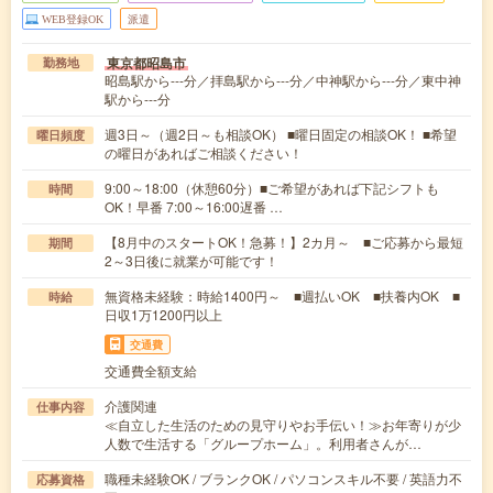
WEB登録OK
派遣
東京都昭島市
勤務地
昭島駅から---分／拝島駅から---分／中神駅から---分／東中神
駅から---分
週3日～（週2日～も相談OK） ■曜日固定の相談OK！ ■希望
曜日頻度
の曜日があればご相談ください！
9:00～18:00（休憩60分）■ご希望があれば下記シフトも
時間
OK！早番 7:00～16:00遅番 …
【8月中のスタートOK！急募！】2カ月～ ■ご応募から最短
期間
2～3日後に就業が可能です！
無資格未経験：時給1400円～ ■週払いOK ■扶養内OK ■
時給
日収1万1200円以上
交通費
交通費全額支給
介護関連
仕事内容
≪自立した生活のための見守りやお手伝い！≫お年寄りが少
人数で生活する「グループホーム」。利用者さんが…
職種未経験OK / ブランクOK / パソコンスキル不要 / 英語力不
応募資格