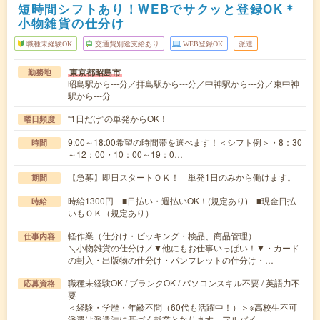
短時間シフトあり！WEBでサクッと登録OK＊
小物雑貨の仕分け
職種未経験OK
交通費別途支給あり
WEB登録OK
派遣
東京都昭島市
勤務地
昭島駅から---分／拝島駅から---分／中神駅から---分／東中神
駅から---分
“1日だけ”の単発からOK！
曜日頻度
9:00～18:00希望の時間帯を選べます！＜シフト例＞・8：30
時間
～12：00・10：00～19：0…
【急募】即日スタートＯＫ！ 単発1日のみから働けます。
期間
時給1300円 ■日払い・週払いOK！(規定あり) ■現金日払
時給
いもＯＫ（規定あり）
軽作業（仕分け・ピッキング・検品、商品管理）
仕事内容
＼小物雑貨の仕分け／▼他にもお仕事いっぱい！▼・カード
の封入・出版物の仕分け・パンフレットの仕分け・…
職種未経験OK / ブランクOK / パソコンスキル不要 / 英語力不
応募資格
要
＜経験・学歴・年齢不問（60代も活躍中！）＞※高校生不可
派遣は派遣法に基づく就業となります。アルバイ…