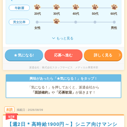
年齢層
20代
30代
40代
50代
60代
男女比率
女性
男性
もっと見る
気になる!
応募へ進む
詳しく見る
派遣会社
株式会社スタッフサービス メディカル事業本部
興味があったら「★気になる！」をタップ！
「気になる！」を押しておくと、派遣会社から
「面談確約」
や
「応募歓迎」
が届きます！
未読
掲載日
2026/08/09
NEW
【週2日＊高時給1900円～】シニア向けマンシ