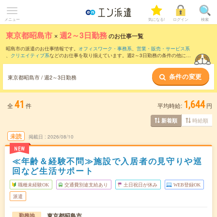
メニュー
気になる!
ログイン
検索
東京都昭島市
×
週2～3日勤務
のお仕事一覧
昭島市の派遣のお仕事情報です。
オフィスワーク・事務系
、
営業・販売・サービス系
、
クリエイティブ系
などのお仕事を取り揃えています。週2～3日勤務の条件の他に、
交通費別途支給あり
、
職種未経験OK
、
友だちと一緒の応募OK
などのこだわり条件も
取り揃えています。
条件の変更
東京都昭島市 / 週2～3日勤務
41
1,644
全
件
平均時給:
円
時給順
新着順
未読
掲載日
2026/08/10
NEW
≪年齢＆経験不問≫施設で入居者の見守りや巡
回など生活サポート
職種未経験OK
交通費別途支給あり
土日祝日が休み
WEB登録OK
派遣
東京都昭島市
勤務地