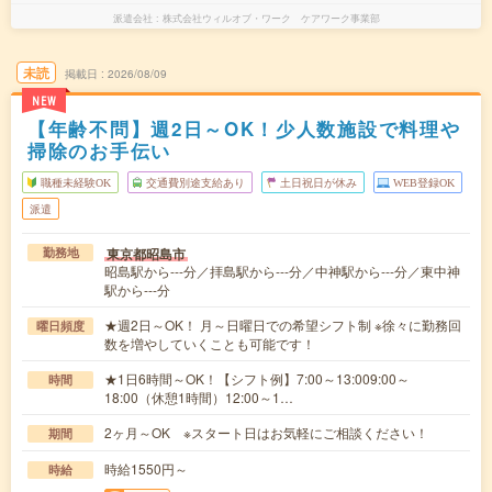
派遣会社
株式会社ウィルオブ・ワーク ケアワーク事業部
未読
掲載日
2026/08/09
NEW
【年齢不問】週2日～OK！少人数施設で料理や
掃除のお手伝い
職種未経験OK
交通費別途支給あり
土日祝日が休み
WEB登録OK
派遣
東京都昭島市
勤務地
昭島駅から---分／拝島駅から---分／中神駅から---分／東中神
駅から---分
★週2日～OK！ 月～日曜日での希望シフト制 ※徐々に勤務回
曜日頻度
数を増やしていくことも可能です！
★1日6時間～OK！【シフト例】7:00～13:009:00～
時間
18:00（休憩1時間）12:00～1…
2ヶ月～OK ※スタート日はお気軽にご相談ください！
期間
時給1550円～
時給