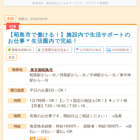
派遣会社
株式会社ウィルオブ・ワーク ケアワーク事業部
未読
掲載日
2026/08/09
NEW
【昭島市で働ける！】施設内で生活サポートの
お仕事＊生活圏内で完結！
職種未経験OK
交通費別途支給あり
土日祝日が休み
WEB登録OK
派遣
東京都昭島市
勤務地
昭島駅から---分／拝島駅から---分／中神駅から---分／東中神
駅から---分
平日のみ週3日～OK！
曜日頻度
1日7時間～OK！【シフト固定の相談もOK！】▼シフト例
時間
【早番】7:00～16:00／7:30～16…
長期のお仕事です。開始日はご相談ください！ ※急募
期間
無資格未経験：時給1600円～ 経験者：時給1800円～ ※前
時給
払い・日払い・週払いOK
交通費