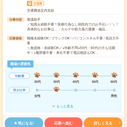
交通費
交通費規定内支給
看護助手
仕事内容
／知識＆経験不要＊医療行為なし病院内でのお手伝い！＼▽
具体的なお仕事は…・カルテや処方薬の運搬・備品…
職種未経験OK / ブランクOK / パソコンスキル不要 / 英語力不
応募資格
要
＼無資格・未経験OK／※年齢不問※50代・60代の方も活躍
中！※履歴書不要・来社不要で電話相談もOK…
職場の雰囲気
年齢層
20代
30代
40代
50代
60代
男女比率
女性
男性
もっと見る
気になる!
応募へ進む
詳しく見る