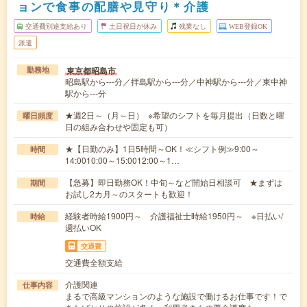
ョンで食事の配膳や見守り＊介護
交通費別途支給あり
土日祝日が休み
残業なし
WEB登録OK
派遣
東京都昭島市
勤務地
昭島駅から---分／拝島駅から---分／中神駅から---分／東中神
駅から---分
★週2日～（月～日） ※希望のシフトを毎月提出（日数と曜
曜日頻度
日の組み合わせや固定も可）
★【日勤のみ】1日5時間～OK！≪シフト例≫9:00～
時間
14:0010:00～15:0012:00～1…
【急募】即日勤務OK！中旬～など開始日相談可 ★まずは
期間
お試し2カ月～のスタートも歓迎！
経験者時給1900円～ 介護福祉士時給1950円～ ※日払い/
時給
週払いOK
交通費
交通費全額支給
介護関連
仕事内容
まるで高級マンションのような施設で働けるお仕事です！で