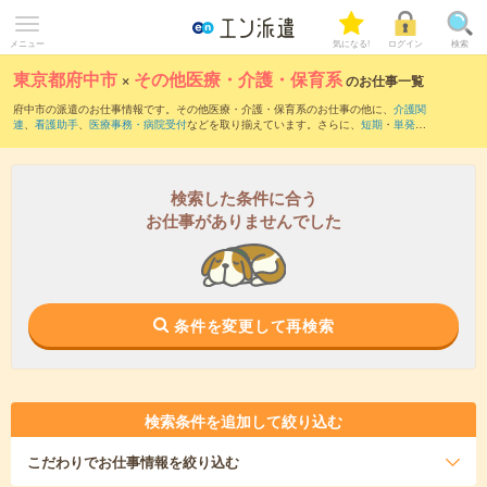
メニュー
気になる!
ログイン
検索
東京都府中市
×
その他医療・介護・保育系
のお仕事一覧
府中市の派遣のお仕事情報です。その他医療・介護・保育系のお仕事の他に、
介護関
連
、
看護助手
、
医療事務・病院受付
などを取り揃えています。さらに、
短期
・
単発
な
どの期間や、
職種未経験OK
などのこだわり条件で絞り込んでいただけます。
検索した条件に合う
お仕事がありませんでした
条件を変更して再検索
検索条件を追加して絞り込む
こだわり
でお仕事情報を絞り込む