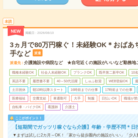
未読
NEW
掲載日
2026/08/10
3ヵ月で80万円稼ぐ！未経験OK＊おば
手など
派遣
介護施設や病院など ★自宅近くの施設がいいなど勤務地
派遣先
職種未経験OK
社会人未経験OK
ブランクOK
既卒第二新卒OK
10
英語不要
履歴書不要
40～50代活躍
しゅふ歓迎
WEB登録OK
週
土日祝休
朝10時以降スタート
16時前までの仕事
17時前までの仕事
医療福祉
交費支給
車通勤可
大手
制服
日払いOK
職場が禁
自転車・バイクOK
看護師
介護士
ここがポイント！
【短期間でガッツリ稼ぐなら介護】年齢・学歴不問＊日払
▼まずは試しに2カ月～OK！「家から徒歩圏内の施設がいい」「少