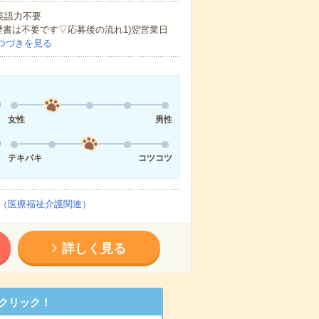
 英語力不要
歴書は不要です▽応募後の流れ1)翌営業日
つづきを見る
女性
男性
テキパキ
コツコツ
（医療福祉介護関連）
詳しく見る
クリック！