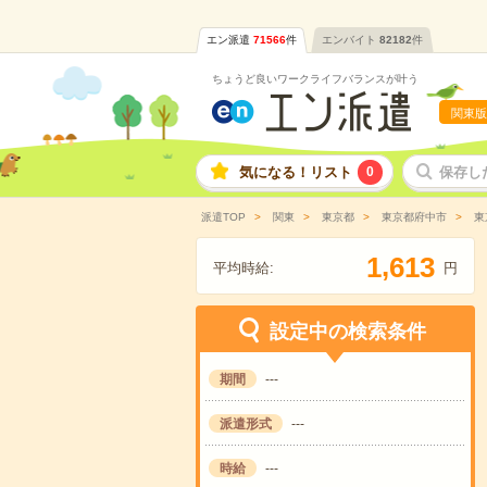
エン派遣
71566
件
エンバイト
82182
件
ちょうど良いワークライフバランスが叶う
関東版
気になる！リスト
0
保存し
派遣TOP
関東
東京都
東京都府中市
東
,
1
6
1
3
平均時給:
円
設定中の検索条件
期間
---
派遣形式
---
時給
---