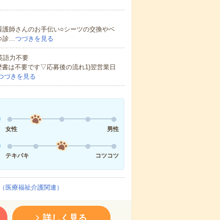
看護師さんのお手伝い○シーツの交換やベ
○診…
つづきを見る
 英語力不要
歴書は不要です▽応募後の流れ1)翌営業日
つづきを見る
女性
男性
テキパキ
コツコツ
（医療福祉介護関連）
詳しく見る