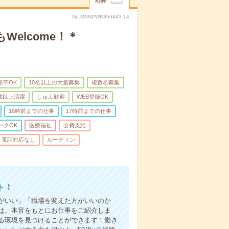
応募
No.MANPWK856443-14
elcome！＊
新卒OK
10名以上の大量募集
複数名募集
0歳以上活躍
しゅふ歓迎
WEB登録OK
16時前までの仕事
17時前までの仕事
ークOK
医療福祉
交費支給
電話対応なし
ルーティン
ト！
がいい」「職場を変えた方がいいのか
は、本音をもとにお仕事をご紹介しま
る環境を見つけることができます！働き