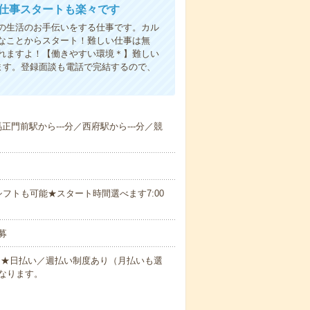
お仕事スタートも楽々です
の生活のお手伝いをする仕事です。カル
なことからスタート！難しい仕事は無
れますよ！【働きやすい環境＊】難しい
ます。登録面談も電話で完結するので、
馬正門前駅から---分／西府駅から---分／競
フトも可能★スタート時間選べます7:00
募
円～★日払い／週払い制度あり（月払いも選
なります。