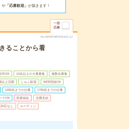
」
や
「応募歓迎」
が届きます！
一括
応募
No.MANPWK856443-12
できることから看
新卒OK
10名以上の大量募集
複数名募集
0歳以上活躍
しゅふ歓迎
WEB登録OK
16時前までの仕事
17時前までの仕事
ークOK
医療福祉
交費支給
話対応なし
ルーティン