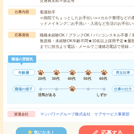
交通費支給※規定有
仕事内容
看護助手
≪病院でちょっとしたお手伝い≫○カルテ整理などの
ッドメイキング〇お手洗い・入浴など生活のお手伝い
応募資格
職種未経験OK / ブランクOK / パソコンスキル不要 /
無資格・未経験OK年齢不問★10名以上採用予定★履
までに担当より電話・メールでご連絡2)電話で登録…
職場の雰囲気
年齢層
男女比率
20代
30代
40代
50代
60代
職場の様子
仕事の仕方
活気がある
しずか
マンパワーグループ株式会社 ケアサービス事業部 
派遣会社
応募する
気になる！