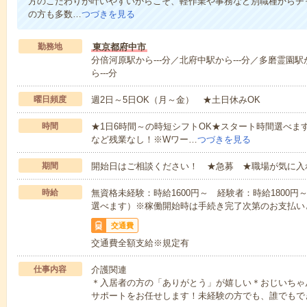
方のこだわりが叶いやすいからこそ、軽作業や事務など別職種からチャ
の方も多数…
つづきを見る
勤務地
東京都府中市
分倍河原駅から---分／北府中駅から---分／多磨霊園駅か
ら---分
曜日頻度
週2日～5日OK（月～金） ★土日休みOK
時間
★1日6時間～の時短シフトOK★スタート時間選べます！7:00～1
など残業なし！※Wワー…
つづきを見る
期間
開始日はご相談ください！ ★急募 ★職場が気に入
時給
無資格未経験：時給1600円～ 経験者：時給1800
選べます）※稼働開始時は手続き完了次第のお支払い
交通費
交通費全額支給※規定有
仕事内容
介護関連
＊入居者の方の「ありがとう」が嬉しい＊おじいちゃ
サポートをお任せします！未経験の方でも、誰でもで