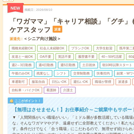
NEW
掲載日
2026/08/10
「ワガママ」「キャリア相談」「グチ」もW
ケアスタッフ
派遣
＜シニア向け施設＞
派遣先
職種未経験OK
社会人未経験OK
ブランクOK
大学生歓迎
既卒第二
友達と一緒OK
OA不要
英語不要
履歴書不要
40～50代活躍
6
週2～3日勤務
週4日勤務
週5日勤務
土日祝休
朝10時以降スタート
午後のみOK
残業なし
シフト
交替制勤務
扶養控内
副業・Wワ
車通勤可
服装自由
日払いOK
週払いOK
職場が禁煙
派遣多
自転車・バイクOK
看護師
介護士
ここがポイント！
【無理はさせません！】お仕事紹介～ご就業中もサポー
▼「人間関係がいい職場がいい」「ミドル層が多数活躍している職場
な」そんなワガママやグチ、遠慮せずに全部教えてください！私たち
す。条件だけでなく「合う職場」にこだわるので、無理せず続けられ