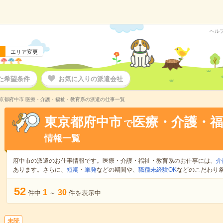
ヘル
エリア変更
た希望条件
お気に入りの派遣会社
京都府中市 医療・介護・福祉・教育系の派遣の仕事一覧
東京都府中市
医療・介護・福
で
情報一覧
府中市の派遣のお仕事情報です。医療・介護・福祉・教育系のお仕事には、
介
あります。さらに、
短期
・
単発
などの期間や、
職種未経験OK
などのこだわり
52
1
30
件中
～
件を表示中
未読