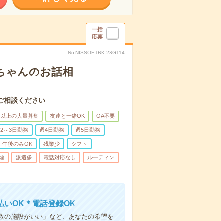
一括
応募
No.NISSOETRK-2SG114
あちゃんのお話相
ご相談ください
名以上の大量募集
友達と一緒OK
OA不要
2～3日勤務
週4日勤務
週5日勤務
午後のみOK
残業少
シフト
煙
派遣多
電話対応なし
ルーティン
いOK＊電話登録OK
人数の施設がいい」など、あなたの希望を