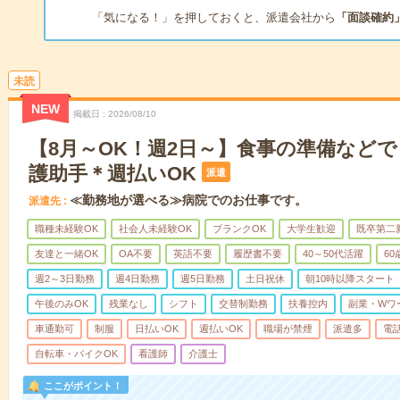
「気になる！」を押しておくと、派遣会社から
「面談確約
未読
NEW
掲載日
2026/08/10
【8月～OK！週2日～】食事の準備など
護助手＊週払いOK
派遣
≪勤務地が選べる≫病院でのお仕事です。
派遣先
職種未経験OK
社会人未経験OK
ブランクOK
大学生歓迎
既卒第二
友達と一緒OK
OA不要
英語不要
履歴書不要
40～50代活躍
6
週2～3日勤務
週4日勤務
週5日勤務
土日祝休
朝10時以降スタート
午後のみOK
残業なし
シフト
交替制勤務
扶養控内
副業・Wワ
車通勤可
制服
日払いOK
週払いOK
職場が禁煙
派遣多
電
自転車・バイクOK
看護師
介護士
ここがポイント！