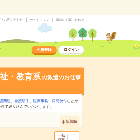
プ・お問い合わせ
サイトマップ
掲載のお問い合わせ
会員登録
ログイン
祉・教育系
の派遣のお仕事
護関連
、
看護助手
、
医療事務・病院受付
などが
条件で絞り込んでいただけます。
新着順
一括