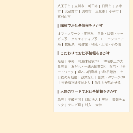
八王子市
立川市
町田市
日野市
多摩
市
武蔵野市
調布市
三鷹市
小平市
東村山市
職種でお仕事情報をさがす
オフィスワーク・事務系
営業・販売・サー
ビス系
クリエイティブ系
IT・エンジニア
系
技術系
軽作業・物流・工場・その他
こだわりでお仕事情報をさがす
短期
単発
職種未経験OK
10名以上の大
量募集
友だちと一緒の応募OK
在宅・リモ
ートワーク
週2～3日勤務
週4日勤務
土
日祝のみ勤務
残業なし
副業・WワークOK
交通費別途支給あり
語学力が活かせる
人気のワードでお仕事情報をさがす
急募
年齢不問
財団法人
英語
書類チェ
ック
テレビ局
封入
大学