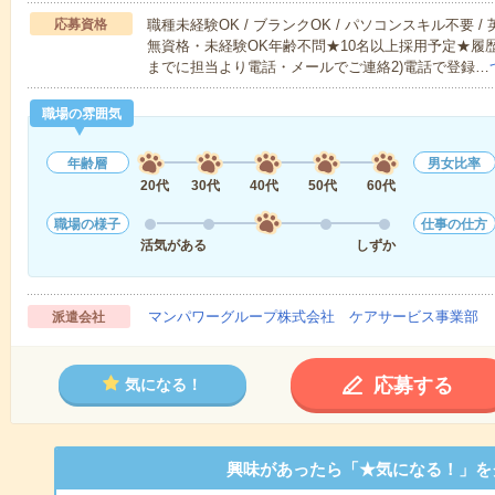
応募資格
職種未経験OK / ブランクOK / パソコンスキル不要 /
無資格・未経験OK年齢不問★10名以上採用予定★履
までに担当より電話・メールでご連絡2)電話で登録…
職場の雰囲気
年齢層
男女比率
20代
30代
40代
50代
60代
職場の様子
仕事の仕方
活気がある
しずか
マンパワーグループ株式会社 ケアサービス事業部 
派遣会社
応募する
気になる！
興味があったら「★気になる！」を