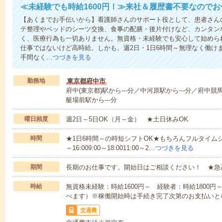
≪未経験でも時給1600円！≫来社＆履歴書不要なので
【あくまでお手伝いから】看護師さんのサポート役として、患者さん
テ整理やベッドのシーツ交換、食事の配膳・後片付けなど、カンタン
く、医療行為も一切ありません。無資格・未経験でも安心して始めら
仕事ではないけど高時給。しかも、週2日・1日6時間～無理なく働け
手間なく…
つづきを見る
勤務地
東京都府中市
府中(東京都)駅から---分／中河原駅から---分／府中競
艇場前駅から---分
曜日頻度
週2日～5日OK（月～金） ★土日休みOK
時間
★1日6時間～の時短シフトOK★もちろんフルタイムシ
～16:009:00～18:0011:00～2…
つづきを見る
期間
長期のお仕事です。開始日はご相談ください！ ★急
時給
無資格未経験：時給1600円～ 経験者：時給1800
べます）※稼働開始時は手続き完了次第のお支払いと
交通費