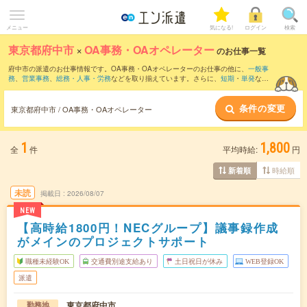
メニュー
気になる!
ログイン
検索
東京都府中市
×
OA事務・OAオペレーター
のお仕事一覧
府中市の派遣のお仕事情報です。OA事務・OAオペレーターのお仕事の他に、
一般事
務
、
営業事務
、
総務・人事・労務
などを取り揃えています。さらに、
短期
・
単発
など
の期間や、
職種未経験OK
などのこだわり条件で絞り込んでいただけます。職種辞典：
OA事務・OAオペレーターのお仕事とは？とは？
条件の変更
東京都府中市 / OA事務・OAオペレーター
1
1,800
全
件
平均時給:
円
時給順
新着順
未読
掲載日
2026/08/07
NEW
【高時給1800円！NECグループ】議事録作成
がメインのプロジェクトサポート
職種未経験OK
交通費別途支給あり
土日祝日が休み
WEB登録OK
派遣
東京都府中市
勤務地