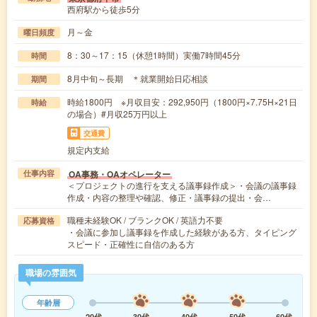
西府駅から徒歩5分
月～金
曜日頻度
8：30～17：15（休憩1時間）実働7時間45分
時間
8月中旬～長期 ＊就業開始日応相談
期間
時給1800円 ※月収目安：292,950円（1800円×7.75H×21日
時給
の場合）#月収25万円以上
交通費
規定内支給
OA事務・OAオペレーター
仕事内容
＜プロジェクトの進行を支える議事録作成＞・会議の議事録
作成・内容の整理や確認、修正・議事録の提出・会…
職種未経験OK / ブランクOK / 英語力不要
応募資格
・会議に参加し議事録を作成した経験がある方、タイピング
スピード・正確性に自信のある方
職場の雰囲気
年齢層
20代
30代
40代
50代
60代