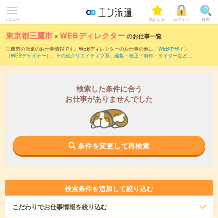
メニュー
気になる!
ログイン
検索
東京都三鷹市
×
WEBディレクター
のお仕事一覧
三鷹市の派遣のお仕事情報です。WEBディレクターのお仕事の他に、
WEBデザイン
（WEBデザイナー）
、
その他クリエイティブ系
、
編集・校正・制作・ライター
などを
取り揃えています。さらに、
短期
・
単発
などの期間や、
職種未経験OK
などのこだわり
条件で絞り込んでいただけます。職種辞典：
WEBディレクターのお仕事とは？とは？
検索した条件に合う
お仕事がありませんでした
条件を変更して再検索
検索条件を追加して絞り込む
こだわり
でお仕事情報を絞り込む