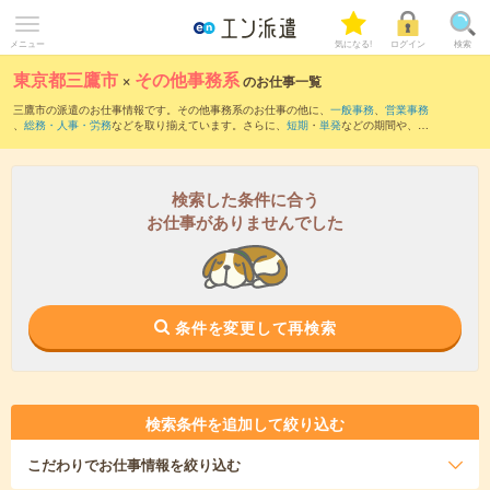
メニュー
気になる!
ログイン
検索
東京都三鷹市
×
その他事務系
のお仕事一覧
三鷹市の派遣のお仕事情報です。その他事務系のお仕事の他に、
一般事務
、
営業事務
、
総務・人事・労務
などを取り揃えています。さらに、
短期
・
単発
などの期間や、
職
種未経験OK
などのこだわり条件で絞り込んでいただけます。
検索した条件に合う
お仕事がありませんでした
条件を変更して再検索
検索条件を追加して絞り込む
こだわり
でお仕事情報を絞り込む