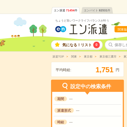
エン派遣
71454
件
エンバイト
82531
件
ちょうど良いワークライフバランスが叶う
関東版
気になる！リスト
0
保存し
派遣TOP
関東
東京都
東京都三鷹市
東
,
1
7
5
1
平均時給:
円
設定中の検索条件
期間
---
派遣形式
---
時給
---