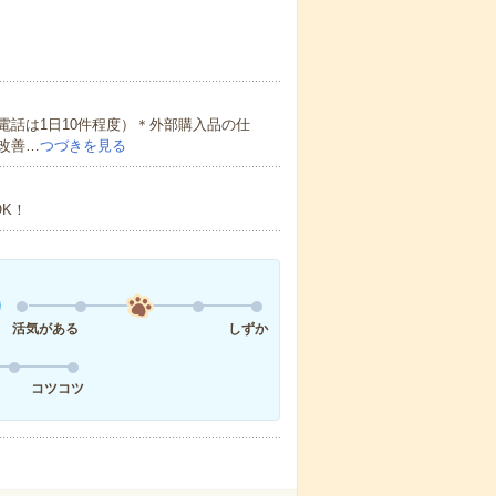
話は1日10件程度）＊外部購入品の仕
改善…
つづきを見る
K！
活気がある
しずか
コツコツ