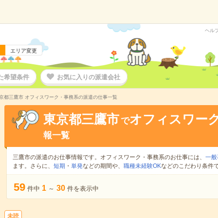
ヘル
エリア変更
た希望条件
お気に入りの派遣会社
京都三鷹市 オフィスワーク・事務系の派遣の仕事一覧
東京都三鷹市
オフィスワー
で
報一覧
三鷹市の派遣のお仕事情報です。オフィスワーク・事務系のお仕事には、
一般
ます。さらに、
短期
・
単発
などの期間や、
職種未経験OK
などのこだわり条件
59
1
30
件中
～
件を表示中
未読