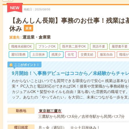
NEW
掲載日
2026/08/06
【あんしん長期】事務のお仕事！残業は
休み
派遣
運送業・倉庫業
派遣先
職種未経験OK
ブランクOK
既卒第二新卒OK
英語不要
履歴書不要
週5日勤務
土日祝休
残業少
住宅
交費支給
服装自由
職場が
ここがポイント！
9月開始！＼事務デビューはココから／未経験からチャ
わからないことはいつでも質問できる環境なので安心○ 残業は基本なし！O
実＊ PC入力と電話対応ができればOK！接客や営業職から事務経験
カジュアルOK＊髪型やネイルも自由！落ち着いた雰囲気の職場です
ッフ。あなたの「やってみたい」を大切に、未来につながる一歩を支
勤務地
東京都三鷹市
三鷹駅から民間バス6分／吉祥寺駅から民間バス7分
曜日頻度
月～金（週5日） ※☆土日祝休み！