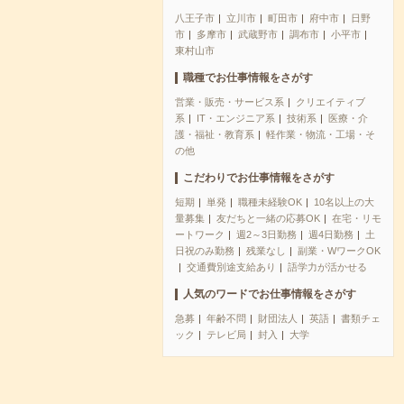
八王子市
立川市
町田市
府中市
日野
市
多摩市
武蔵野市
調布市
小平市
東村山市
職種でお仕事情報をさがす
営業・販売・サービス系
クリエイティブ
系
IT・エンジニア系
技術系
医療・介
護・福祉・教育系
軽作業・物流・工場・そ
の他
こだわりでお仕事情報をさがす
短期
単発
職種未経験OK
10名以上の大
量募集
友だちと一緒の応募OK
在宅・リモ
ートワーク
週2～3日勤務
週4日勤務
土
日祝のみ勤務
残業なし
副業・WワークOK
交通費別途支給あり
語学力が活かせる
人気のワードでお仕事情報をさがす
急募
年齢不問
財団法人
英語
書類チェ
ック
テレビ局
封入
大学