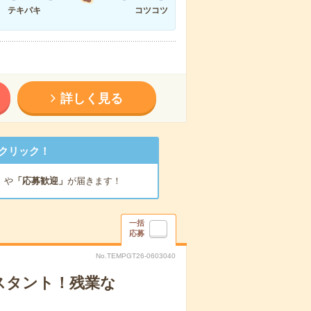
テキパキ
コツコツ
詳しく見る
クリック！
」
や
「応募歓迎」
が届きます！
一括
応募
No.TEMPGT26-0603040
スタント！残業な