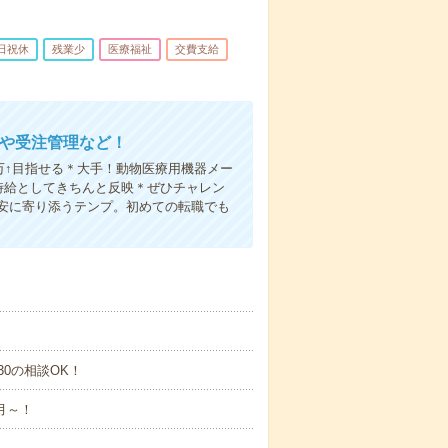
日祝休
残業少
医療福祉
交費支給
加や受注管理など！
万↑目指せる＊大手！動物医療用機器メー
時給としてきちんと反映＊ぜひチャレン
安に寄り添うテンプ。初めての転職でも
7:30の相談OK！
月～！