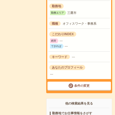
勤務地
三鷹市
勤務エリア
職種
オフィスワーク・事務系
こだわりINDEX
---
絶対
---
できれば
キーワード
---
あなたのプロフィール
---
条件の変更
他の検索結果を見る
勤務地でお仕事情報をさがす