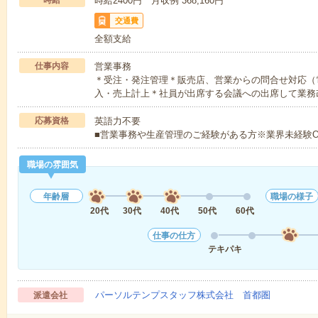
時給
時給2400円 月収例 368,160円
交通費
全額支給
仕事内容
営業事務
＊受注・発注管理＊販売店、営業からの問合せ対応（電
入・売上計上＊社員が出席する会議への出席して業務
応募資格
英語力不要
■営業事務や生産管理のご経験がある方※業界未経験O
職場の雰囲気
年齢層
職場の様子
20代
30代
40代
50代
60代
仕事の仕方
テキパキ
パーソルテンプスタッフ株式会社 首都圏
派遣会社