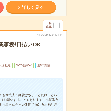
詳しく見る
一括
応募
No.SGSIY5214404-T4
事務/日払いOK
ゅふ歓迎
WEB登録OK
週5日勤務
ても大丈夫！経験はちょっとだけ…とい
てはお願いすることもあります！≪髪型自
有)≪自分に合った期間で働ける≫福利厚