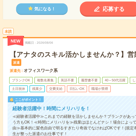
応募する
気になる！
未読
NEW
掲載日
2026/08/06
【アナタのスキル活かしませんか？】営業
派遣
オフィスワーク系
派遣先
ブランクOK
複数名募集
英語不要
履歴書不要
40～50代活躍
し
土日祝休
残業少
交費支給
日払いOK
職場が禁煙
ここがポイント！
経験者活躍中！時間にメリハリを！
≪経験者活躍中≫これまでの経験を活かしませんか？ブランクがあっ
う方もOK！≪時間にメリハリを≫残業はほとんどナシ！場合によっ
由≫基本的に髪色自由で明るすぎたり奇抜でなければOKです！(規定
生が整った派遣のお仕事です！