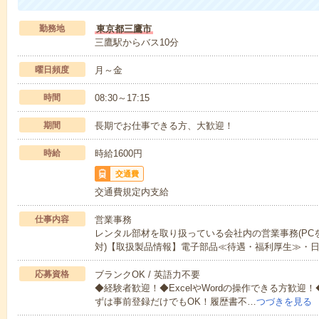
勤務地
東京都三鷹市
三鷹駅からバス10分
曜日頻度
月～金
時間
08:30～17:15
期間
長期でお仕事できる方、大歓迎！
時給
時給1600円
交通費
交通費規定内支給
仕事内容
営業事務
レンタル部材を取り扱っている会社内の営業事務(PC
対)【取扱製品情報】電子部品≪待遇・福利厚生≫・
応募資格
ブランクOK / 英語力不要
◆経験者歓迎！◆ExcelやWordの操作できる方歓迎！◆
ずは事前登録だけでもOK！履歴書不…
つづきを見る