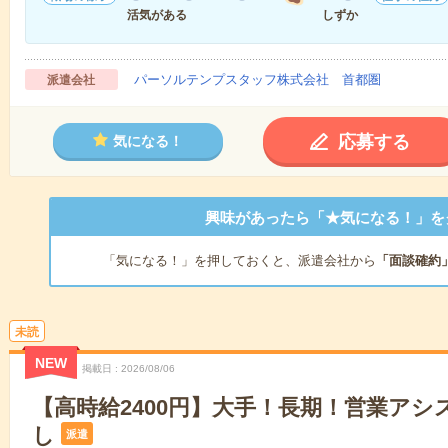
活気がある
しずか
パーソルテンプスタッフ株式会社 首都圏
派遣会社
応募する
気になる！
興味があったら「★気になる！」を
「気になる！」を押しておくと、派遣会社から
「面談確約
未読
NEW
掲載日
2026/08/06
【高時給2400円】大手！長期！営業アシ
し
派遣