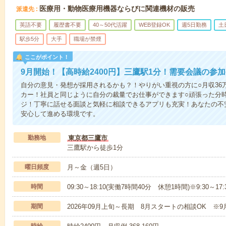
医療用・動物医療用機器ならびに関連機材の販売
派遣先
英語不要
履歴書不要
40～50代活躍
WEB登録OK
週5日勤務
土
駅歩5分
大手
職場が禁煙
ここがポイント！
9月開始！【高時給2400円】三鷹駅1分！需要会議の参
自分の意見・発想が採用されるかも？！やりがい重視の方に○月収36
カー！社員と同じように自分の裁量でお仕事ができます○頑張った分
ジ！丁寧に話せる面談と気軽に相談できるアプリも充実！あなたの不
安心して進める環境です。
勤務地
東京都三鷹市
三鷹駅から徒歩1分
曜日頻度
月～金（週5日）
時間
09:30～18:10(実働7時間40分 休憩1時間)※9:30～1
期間
2026年09月上旬～長期 8月スタートの相談OK ※9