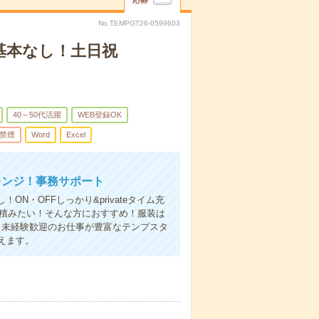
応募
No.TEMPGT26-0599603
基本なし！土日祝
40～50代活躍
WEB登録OK
禁煙
Word
Excel
レンジ！事務サポート
N・OFFしっかり&privateタイム充
を積みたい！そんな方におすすめ！服装は
。未経験歓迎のお仕事が豊富なテンプスタ
えます。