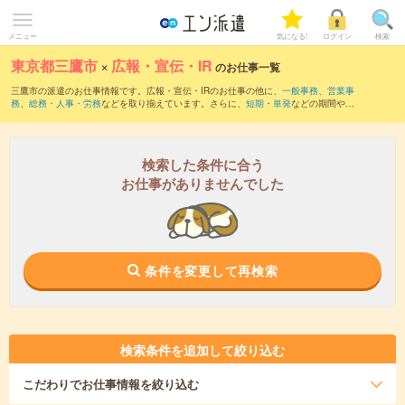
メニュー
気になる!
ログイン
検索
東京都三鷹市
×
広報・宣伝・IR
のお仕事一覧
三鷹市の派遣のお仕事情報です。広報・宣伝・IRのお仕事の他に、
一般事務
、
営業事
務
、
総務・人事・労務
などを取り揃えています。さらに、
短期
・
単発
などの期間や、
職種未経験OK
などのこだわり条件で絞り込んでいただけます。職種辞典：
広報・宣
伝・IRのお仕事とは？とは？
検索した条件に合う
お仕事がありませんでした
条件を変更して再検索
検索条件を追加して絞り込む
こだわり
でお仕事情報を絞り込む