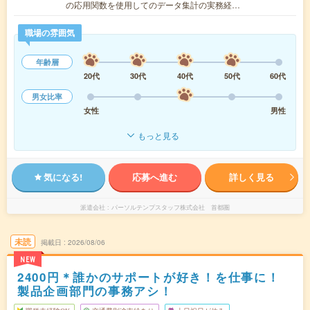
の応用関数を使用してのデータ集計の実務経…
職場の雰囲気
年齢層
20代
30代
40代
50代
60代
男女比率
女性
男性
もっと見る
気になる!
応募へ進む
詳しく見る
派遣会社
パーソルテンプスタッフ株式会社 首都圏
未読
掲載日
2026/08/06
NEW
2400円＊誰かのサポートが好き！を仕事に！
製品企画部門の事務アシ！