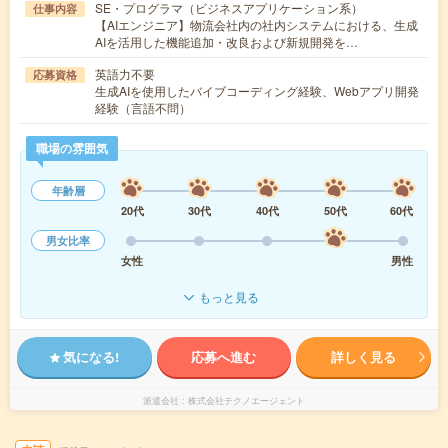
SE・プログラマ（ビジネスアプリケーション系）
仕事内容
【AIエンジニア】物流会社内の社内システムにおける、生成
AIを活用した機能追加・改良および新規開発を…
英語力不要
応募資格
生成AIを使用したバイブコーディング経験、Webアプリ開発
経験（言語不問）
職場の雰囲気
年齢層
20代
30代
40代
50代
60代
男女比率
女性
男性
もっと見る
気になる!
応募へ進む
詳しく見る
派遣会社
株式会社テクノエージェント