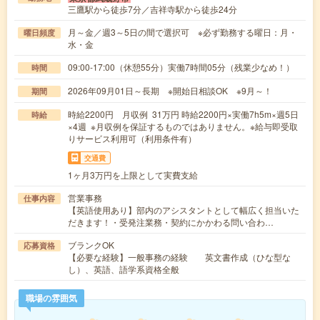
三鷹駅から徒歩7分／吉祥寺駅から徒歩24分
月～金／週3～5日の間で選択可 ※必ず勤務する曜日：月・
曜日頻度
水・金
09:00-17:00（休憩55分）実働7時間05分（残業少なめ！）
時間
2026年09月01日～長期 ※開始日相談OK ※9月～！
期間
時給2200円 月収例 31万円 時給2200円×実働7h5m×週5日
時給
×4週 ※月収例を保証するものではありません。※給与即受取
りサービス利用可（利用条件有）
交通費
1ヶ月3万円を上限として実費支給
営業事務
仕事内容
【英語使用あり】部内のアシスタントとして幅広く担当いた
だきます！・受発注業務・契約にかかわる問い合わ…
ブランクOK
応募資格
【必要な経験】一般事務の経験 英文書作成（ひな型な
し）、英語、語学系資格全般
職場の雰囲気