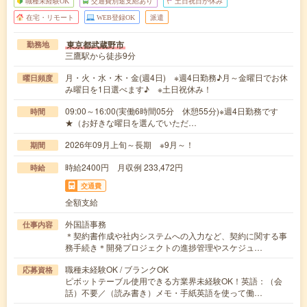
職種未経験OK
交通費別途支給あり
土日祝日が休み
在宅・リモート
WEB登録OK
派遣
東京都武蔵野市
勤務地
三鷹駅から徒歩9分
月・火・水・木・金(週4日) ※週4日勤務♪月～金曜日でお休
曜日頻度
み曜日を1日選べます♪ ※土日祝休み！
09:00～16:00(実働6時間05分 休憩55分)※週4日勤務です
時間
★（お好きな曜日を選んでいただ…
2026年09月上旬～長期 ※9月～！
期間
時給2400円 月収例 233,472円
時給
交通費
全額支給
外国語事務
仕事内容
＊契約書作成や社内システムへの入力など、契約に関する事
務手続き＊開発プロジェクトの進捗管理やスケジュ…
職種未経験OK / ブランクOK
応募資格
ピボットテーブル使用できる方業界未経験OK！英語：（会
話）不要／（読み書き）メモ・手紙英語を使って働…