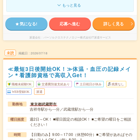
もっと見る
気になる!
応募へ進む
詳しく見る
派遣会社
パーソルクロステクノロジー株式会社IT派遣サービス
未読
掲載日
2026/07/18
≪最短3日後開始OK！≫体温・血圧の記録メイ
ン＊看護師資格で高収入Get！
職種未経験OK
交通費別途支給あり
土日祝日が休み
残業なし
WEB登録OK
派遣
東京都武蔵野市
勤務地
吉祥寺駅から---分／武蔵境駅から---分
週2日～OK！ ■曜日固定の相談OK！ ■ご希望の曜日をご相談
曜日頻度
ください！
【日勤のみ】9:00～17:00（休憩60分）■ご希望があればその
時間
他シフトもOK！（例）8:30～1…