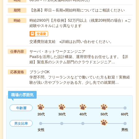
【急募】即日～長期※開始時期についてはご相談ください
期間
時給2900円【月収例】52万円以上（残業20時間の場合）※ご
時給
経験やスキルにより異なります
交通費
交通費別途支給 ※詳細はお問い合わせください。
サーバ・ネットワークエンジニア
仕事内容
PaaSを活用した設計構築、運用管理をお任せします。【詳
細】製造系のシステム部門のクラウドエンジニア…
ブランクOK
応募資格
学歴不問、フリーランスなどで働いていた方も歓迎！実務経
験が浅い方やブランクがある方、少し先での就業開…
職場の雰囲気
年齢層
20代
30代
40代
50代
60代
男女比率
女性
男性