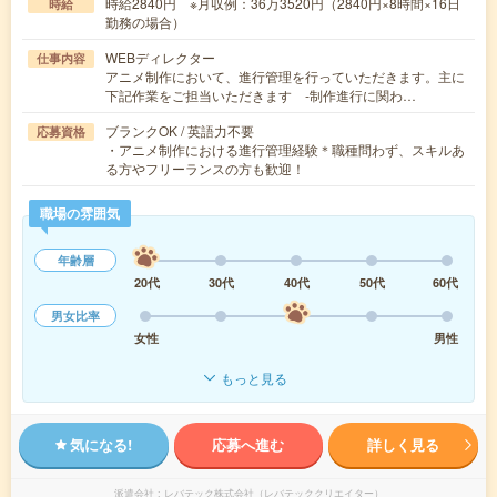
時給2840円 ※月収例：36万3520円（2840円×8時間×16日
時給
勤務の場合）
WEBディレクター
仕事内容
アニメ制作において、進行管理を行っていただきます。主に
下記作業をご担当いただきます ‐制作進行に関わ…
ブランクOK / 英語力不要
応募資格
・アニメ制作における進行管理経験＊職種問わず、スキルあ
る方やフリーランスの方も歓迎！
職場の雰囲気
年齢層
20代
30代
40代
50代
60代
男女比率
女性
男性
もっと見る
気になる!
応募へ進む
詳しく見る
派遣会社
レバテック株式会社（レバテッククリエイター）