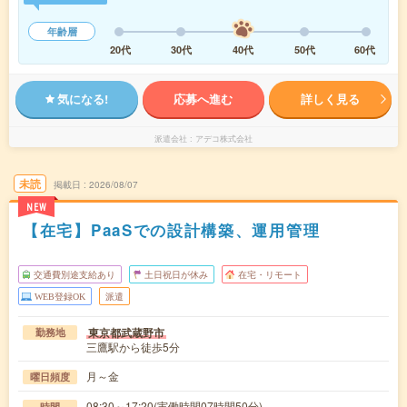
年齢層
20代
30代
40代
50代
60代
気になる!
応募へ進む
詳しく見る
派遣会社
アデコ株式会社
未読
掲載日
2026/08/07
NEW
【在宅】PaaSでの設計構築、運用管理
交通費別途支給あり
土日祝日が休み
在宅・リモート
WEB登録OK
派遣
東京都武蔵野市
勤務地
三鷹駅から徒歩5分
月～金
曜日頻度
08:30～17:20(実働時間07時間50分)
時間