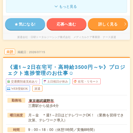
もっと見る
気になる!
応募へ進む
詳しく見る
派遣会社
日研トータルソーシング株式会社 メディカルケア事業部 ナース派遣
未読
掲載日
2026/07/15
《週1～2日在宅可・高時給3500円～✨》プロジ
ェクト進捗管理のお仕事☺
交通費別途支給あり
土日祝日が休み
在宅・リモート
WEB登録OK
派遣
東京都武蔵野市
勤務地
三鷹駅から徒歩4分
月～金 ＊週1～2日ほどテレワークOK！ （業務を習得でき
曜日頻度
次第、テレワーク導入）
9：00～18：00（休憩1時間／実働8時間）
時間