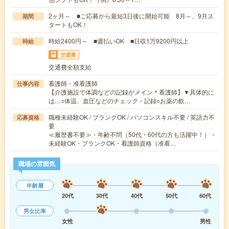
2ヶ月～ ■ご応募から最短3日後に開始可能 8月～、9月ス
期間
タートもOK！
時給2400円～ ■週払いOK ■日収1万9200円以上
時給
交通費
交通費全額支給
看護師・准看護師
仕事内容
【介護施設で体調などの記録がメイン＊看護師】▼具体的に
は…○体温、血圧などのチェック・記録○お薬の飲…
職種未経験OK / ブランクOK / パソコンスキル不要 / 英語力不
応募資格
要
≪履歴書不要≫・年齢不問（50代・60代の方も活躍中！）・
未経験OK・ブランクOK・看護師資格（准看…
職場の雰囲気
年齢層
20代
30代
40代
50代
60代
男女比率
女性
男性