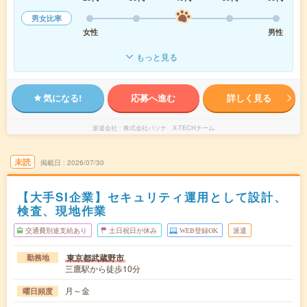
男女比率
女性
男性
もっと見る
気になる!
応募へ進む
詳しく見る
派遣会社
株式会社パソナ X-TECHチーム
未読
掲載日
2026/07/30
【大手SI企業】セキュリティ運用として設計、
検査、現地作業
交通費別途支給あり
土日祝日が休み
WEB登録OK
派遣
東京都武蔵野市
勤務地
三鷹駅から徒歩10分
月～金
曜日頻度