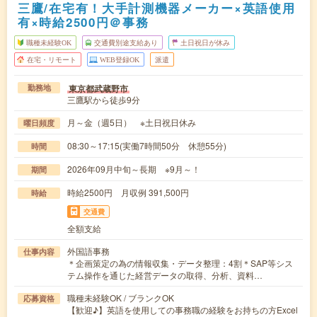
三鷹/在宅有！大手計測機器メーカー×英語使用
有×時給2500円＠事務
職種未経験OK
交通費別途支給あり
土日祝日が休み
在宅・リモート
WEB登録OK
派遣
東京都武蔵野市
勤務地
三鷹駅から徒歩9分
月～金（週5日） ※土日祝日休み
曜日頻度
08:30～17:15(実働7時間50分 休憩55分)
時間
2026年09月中旬～長期 ※9月～！
期間
時給2500円 月収例 391,500円
時給
交通費
全額支給
外国語事務
仕事内容
＊企画策定の為の情報収集・データ整理：4割＊SAP等シス
テム操作を通じた経営データの取得、分析、資料…
職種未経験OK / ブランクOK
応募資格
【歓迎♪】英語を使用しての事務職の経験をお持ちの方Excel