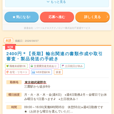
もっと見る
気になる!
応募へ進む
詳しく見る
派遣会社
パーソルクロステクノロジー株式会社IT派遣サービス
未読
掲載日
2026/08/07
NEW
2400円＊【長期】輸出関連の書類作成や取引
審査・製品発送の手続き
職種未経験OK
交通費別途支給あり
土日祝日が休み
在宅・リモート
WEB登録OK
派遣
東京都武蔵野市
勤務地
三鷹駅から徒歩9分
月・火・水・木・金(週4日) ※週4日勤務♪月～金曜日でお休
曜日頻度
み曜日を1日選べます♪ ※土日祝休み！
09:00～16:00(実働6時間05分 休憩55分)※週4日勤務です
時間
★（お好きな曜日を選んでいただ…