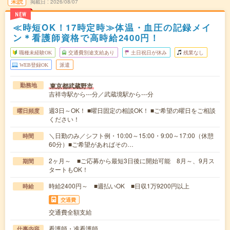
未読
掲載日
2026/08/07
NEW
≪時短OK！17時定時≫体温・血圧の記録メイ
ン＊看護師資格で高時給2400円！
職種未経験OK
交通費別途支給あり
土日祝日が休み
残業なし
WEB登録OK
派遣
東京都武蔵野市
勤務地
吉祥寺駅から---分／武蔵境駅から---分
週3日～OK！ ■曜日固定の相談OK！ ■ご希望の曜日をご相談
曜日頻度
ください！
＼日勤のみ／シフト例・10:00～15:00・9:00～17:00（休憩
時間
60分）■ご希望があればその…
2ヶ月～ ■ご応募から最短3日後に開始可能 8月～、9月ス
期間
タートもOK！
時給2400円～ ■週払いOK ■日収1万9200円以上
時給
交通費
交通費全額支給
看護師・准看護師
仕事内容