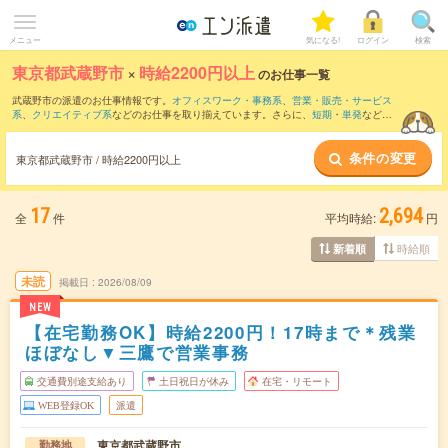
メニュー
気になる!
ログイン
検索
東京都武蔵野市
×
時給2200円以上
のお仕事一覧
武蔵野市の派遣のお仕事情報です。
オフィスワーク・事務系
、
営業・販売・サービス
系
、
クリエイティブ系
などのお仕事を取り揃えています。さらに、
短期
・
単発
などの
期間や、
職種未経験OK
などのこだわり条件で絞り込んでいただけます。
条件の変更
東京都武蔵野市 / 時給2200円以上
17
2,694
全
件
平均時給:
円
時給順
新着順
未読
掲載日
2026/08/09
NEW
【在宅勤務OK】時給2200円！17時まで＊残業
ほぼなし▼三鷹で営業事務
交通費別途支給あり
土日祝日が休み
在宅・リモート
WEB登録OK
派遣
東京都武蔵野市
勤務地