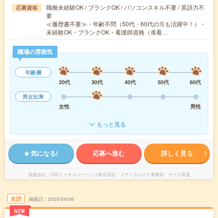
職種未経験OK / ブランクOK / パソコンスキル不要 / 英語力不
応募資格
要
≪履歴書不要≫・年齢不問（50代・60代の方も活躍中！）・
未経験OK・ブランクOK・看護師資格（准看…
職場の雰囲気
年齢層
20代
30代
40代
50代
60代
男女比率
女性
男性
もっと見る
気になる!
応募へ進む
詳しく見る
派遣会社
日研トータルソーシング株式会社 メディカルケア事業部 ナース派遣
未読
掲載日
2026/08/06
NEW