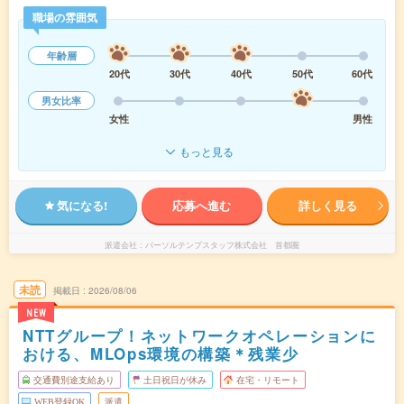
職場の雰囲気
年齢層
20代
30代
40代
50代
60代
男女比率
女性
男性
もっと見る
気になる!
応募へ進む
詳しく見る
派遣会社
パーソルテンプスタッフ株式会社 首都圏
未読
掲載日
2026/08/06
NEW
NTTグループ！ネットワークオペレーションに
おける、MLOps環境の構築＊残業少
交通費別途支給あり
土日祝日が休み
在宅・リモート
WEB登録OK
派遣