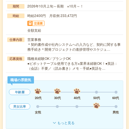
2026年10月上旬～長期 ※10月～！
期間
時給2400円 月収例 233,472円
時給
交通費
全額支給
営業事務
仕事内容
＊契約書作成や社内システムへの入力など、契約に関する事
務手続き＊開発プロジェクトの進捗管理やスケジュ…
職種未経験OK / ブランクOK
応募資格
●ピボットテーブル使用できる方※業界未経験OK！●英語：
（会話）不要／（読み書き）メモ・手紙●英語を…
職場の雰囲気
年齢層
20代
30代
40代
50代
60代
男女比率
女性
男性
もっと見る