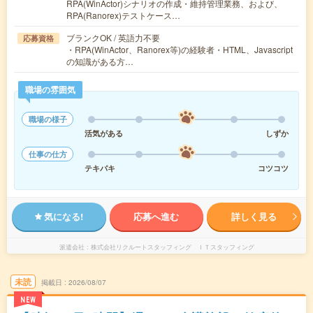
RPA(WinActor)シナリオの作成・維持管理業務、および、
RPA(Ranorex)テストケース…
ブランクOK / 英語力不要
応募資格
・RPA(WinActor、Ranorex等)の経験者・HTML、Javascript
の知識がある方…
職場の雰囲気
職場の様子
活気がある
しずか
仕事の仕方
テキパキ
コツコツ
気になる!
応募へ進む
詳しく見る
派遣会社
株式会社リクルートスタッフィング ＩＴスタッフィング
未読
掲載日
2026/08/07
NEW