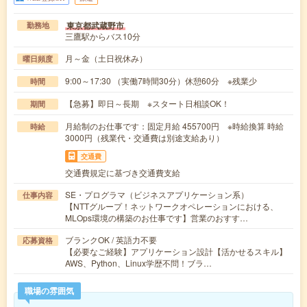
東京都武蔵野市
勤務地
三鷹駅からバス10分
月～金（土日祝休み）
曜日頻度
9:00～17:30 （実働7時間30分）休憩60分 ※残業少
時間
【急募】即日～長期 ※スタート日相談OK！
期間
月給制のお仕事です：固定月給 455700円 ※時給換算 時給
時給
3000円（残業代・交通費は別途支給あり）
交通費
交通費規定に基づき交通費支給
SE・プログラマ（ビジネスアプリケーション系）
仕事内容
【NTTグループ！ネットワークオペレーションにおける、
MLOps環境の構築のお仕事です】営業のおすす…
ブランクOK / 英語力不要
応募資格
【必要なご経験】アプリケーション設計【活かせるスキル】
AWS、Python、Linux学歴不問！ブラ…
職場の雰囲気