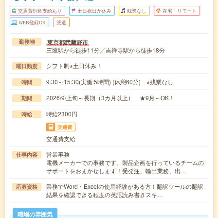
交通費別途支給あり
土日祝日が休み
残業なし
在宅・リモート
WEB登録OK
派遣
東京都武蔵野市
勤務地
三鷹駅から徒歩11分／吉祥寺駅から徒歩18分
シフト制※土日休み！
曜日頻度
9:30～15:30(実働:5時間) (休憩60分) ※残業なし
時間
2026/9/上旬～長期（3カ月以上） ★9月～OK！
期間
時給2300円
時給
交通費
交通費支給
営業事務
仕事内容
電機メーカーでの事務です。製品企画を行っているチームの
サポートをおまかせします！受発注、輸出業務、出…
業務でWord・Excelの使用経験がある方！翻訳ツールの翻訳
応募資格
結果を確認できる程度の英語読み書きスキ…
職場の雰囲気