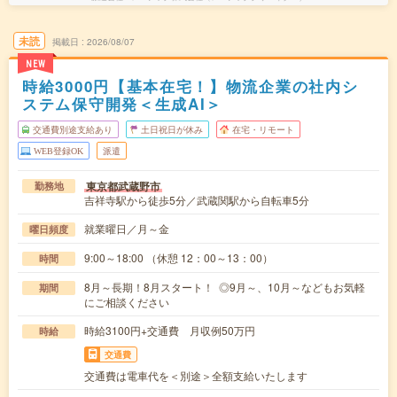
未読
掲載日
2026/08/07
NEW
時給3000円【基本在宅！】物流企業の社内シ
ステム保守開発＜生成AI＞
交通費別途支給あり
土日祝日が休み
在宅・リモート
WEB登録OK
派遣
東京都武蔵野市
勤務地
吉祥寺駅から徒歩5分／武蔵関駅から自転車5分
就業曜日／月～金
曜日頻度
9:00～18:00 （休憩 12：00～13：00）
時間
8月～長期！8月スタート！ ◎9月～、10月～などもお気軽
期間
にご相談ください
時給3100円+交通費 月収例50万円
時給
交通費
交通費は電車代を＜別途＞全額支給いたします