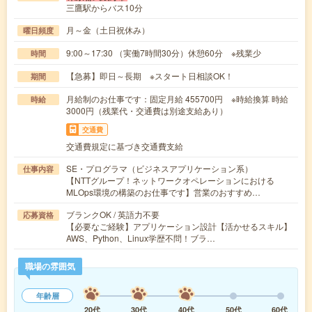
三鷹駅からバス10分
月～金（土日祝休み）
曜日頻度
9:00～17:30 （実働7時間30分）休憩60分 ※残業少
時間
【急募】即日～長期 ※スタート日相談OK！
期間
月給制のお仕事です：固定月給 455700円 ※時給換算 時給
時給
3000円（残業代・交通費は別途支給あり）
交通費
交通費規定に基づき交通費支給
SE・プログラマ（ビジネスアプリケーション系）
仕事内容
【NTTグループ！ネットワークオペレーションにおける
MLOps環境の構築のお仕事です】営業のおすすめ…
ブランクOK / 英語力不要
応募資格
【必要なご経験】アプリケーション設計【活かせるスキル】
AWS、Python、Linux学歴不問！ブラ…
職場の雰囲気
年齢層
20代
30代
40代
50代
60代