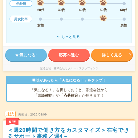
年齢層
20代
30代
40代
50代
60代
男女比率
女性
男性
もっと見る
気になる!
応募へ進む
詳しく見る
派遣会社
株式会社リクルートスタッフィング
興味があったら「★気になる！」をタップ！
「気になる！」を押しておくと、派遣会社から
「面談確約」
や
「応募歓迎」
が届きます！
未読
掲載日
2026/08/09
NEW
＜週20時間で働き方をカスタマイズ＞在宅でき
るサポート事務／週4～