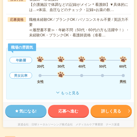
【介護施設で体調などの記録がメイン＊看護師】▼具体的に
は…○体温、血圧などのチェック・記録○お薬の飲…
職種未経験OK / ブランクOK / パソコンスキル不要 / 英語力不
応募資格
要
≪履歴書不要≫・年齢不問（50代・60代の方も活躍中！）・
未経験OK・ブランクOK・看護師資格（准看…
職場の雰囲気
年齢層
20代
30代
40代
50代
60代
男女比率
女性
男性
もっと見る
気になる!
応募へ進む
詳しく見る
派遣会社
日研トータルソーシング株式会社 メディカルケア事業部 ナース派遣