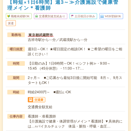
【時短×1日6時間】週3～≫介護施設で健康管
理メイン＊看護師
職種未経験OK
交通費別途支給あり
土日祝日が休み
WEB登録OK
派遣
東京都武蔵野市
勤務地
吉祥寺駅から---分／武蔵境駅から---分
週3日～OK！ ★曜日固定の相談OK！ ★ご希望の曜日をご相
曜日頻度
談ください！
【日勤のみ】1日6時間～OK！≪シフト例≫・9:00～
時間
15:45 （45分休憩）・11:00～17:…
2ヶ月～ ■ご応募から最短3日後に開始可能 8月～、9月ス
期間
タートもOK！
時給2400円～ ■週払いOK
時給
交通費
交通費全額支給
看護師・准看護師
仕事内容
【介護施設で健康・体調管理がメイン＊看護師】▼具体的に
は…○バイタルチェック 体温・脈拍・呼吸・血圧…