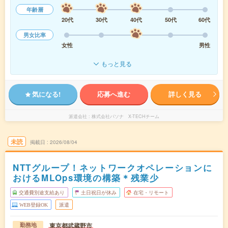
年齢層
20代
30代
40代
50代
60代
男女比率
女性
男性
もっと見る
気になる!
応募へ進む
詳しく見る
派遣会社
株式会社パソナ X-TECHチーム
未読
掲載日
2026/08/04
NTTグループ！ネットワークオペレーションに
おけるMLOps環境の構築＊残業少
交通費別途支給あり
土日祝日が休み
在宅・リモート
WEB登録OK
派遣
東京都武蔵野市
勤務地