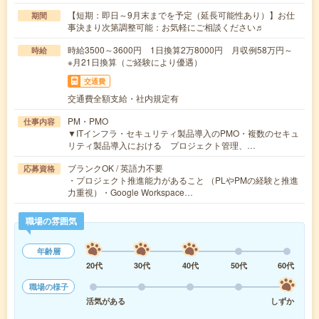
【短期：即日～9月末までを予定（延長可能性あり）】お仕
期間
事決まり次第調整可能：お気軽にご相談ください♬
時給3500～3600円 1日換算2万8000円 月収例58万円～
時給
※月21日換算（ご経験により優遇）
交通費
交通費全額支給・社内規定有
PM・PMO
仕事内容
▼ITインフラ・セキュリティ製品導入のPMO・複数のセキュ
リティ製品導入における プロジェクト管理、…
ブランクOK / 英語力不要
応募資格
・プロジェクト推進能力があること （PLやPMの経験と推進
力重視）・Google Workspace…
職場の雰囲気
年齢層
20代
30代
40代
50代
60代
職場の様子
活気がある
しずか