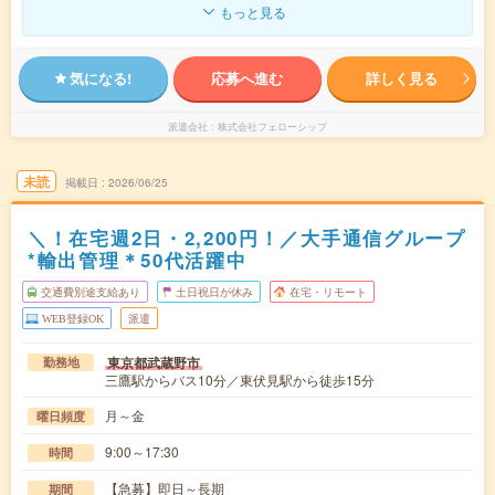
もっと見る
気になる!
応募へ進む
詳しく見る
派遣会社
株式会社フェローシップ
未読
掲載日
2026/06/25
＼！在宅週2日・2,200円！／大手通信グループ
*輸出管理＊50代活躍中
交通費別途支給あり
土日祝日が休み
在宅・リモート
WEB登録OK
派遣
東京都武蔵野市
勤務地
三鷹駅からバス10分／東伏見駅から徒歩15分
月～金
曜日頻度
9:00～17:30
時間
【急募】即日～長期
期間