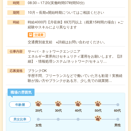
08:30～17:20(実働時間07時間50分)
時間
10月～長期※開始時期についてはご相談ください
期間
時給4000円【月収例】69万円以上（残業15時間の場合）※ご
時給
経験やスキルにより異なります
交通費
交通費別途支給 ※詳細はお問い合わせください。
サーバ・ネットワークエンジニア
仕事内容
エネルギー業界向けセキュリティ運用をお願いします。【詳
細】・情報処理システム/ネットワーク/セキュリ…
ブランクOK
応募資格
学歴不問、フリーランスなどで働いていた方も歓迎！実務経
験が浅い方やブランクがある方、少し先での就業開…
職場の雰囲気
年齢層
20代
30代
40代
50代
60代
男女比率
女性
男性