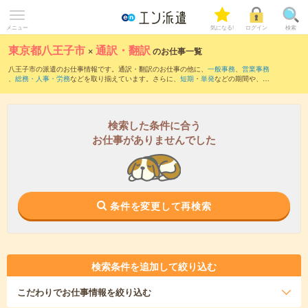
メニュー
気になる!
ログイン
検索
東京都八王子市
×
通訳・翻訳
のお仕事一覧
八王子市の派遣のお仕事情報です。通訳・翻訳のお仕事の他に、
一般事務
、
営業事務
、
総務・人事・労務
などを取り揃えています。さらに、
短期
・
単発
などの期間や、
職
種未経験OK
などのこだわり条件で絞り込んでいただけます。職種辞典：
通訳・翻訳の
お仕事とは？とは？
検索した条件に合う
お仕事がありませんでした
条件を変更して再検索
検索条件を追加して絞り込む
こだわり
でお仕事情報を絞り込む