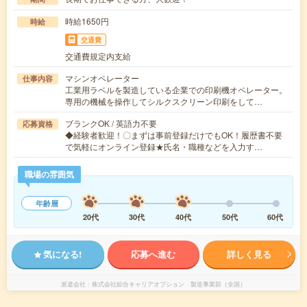
時給1650円
時給
交通費
交通費規定内支給
マシンオペレーター
仕事内容
工業用ラベルを製造している企業での印刷機オペレーター。
専用の機械を操作してシルクスクリーン印刷をして…
ブランクOK / 英語力不要
応募資格
◆経験者歓迎！〇まずは事前登録だけでもOK！履歴書不要
で気軽にオンライン登録★氏名・職種などを入力す…
職場の雰囲気
年齢層
20代
30代
40代
50代
60代
気になる!
応募へ進む
詳しく見る
派遣会社
株式会社綜合キャリアオプション 製造事業部（全国）