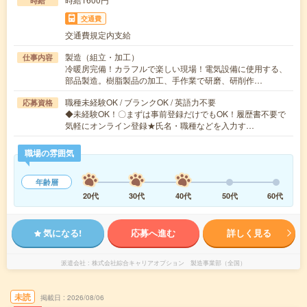
時給
交通費
交通費規定内支給
製造（組立・加工）
仕事内容
冷暖房完備！カラフルで楽しい現場！電気設備に使用する、
部品製造。樹脂製品の加工、手作業で研磨、研削作…
職種未経験OK / ブランクOK / 英語力不要
応募資格
◆未経験OK！〇まずは事前登録だけでもOK！履歴書不要で
気軽にオンライン登録★氏名・職種などを入力す…
職場の雰囲気
年齢層
20代
30代
40代
50代
60代
気になる!
応募へ進む
詳しく見る
派遣会社
株式会社綜合キャリアオプション 製造事業部（全国）
未読
掲載日
2026/08/06