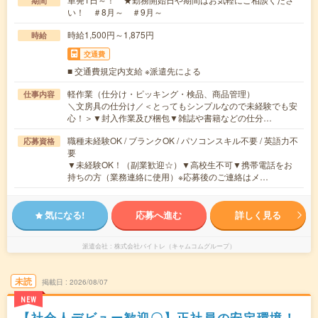
期間
い！ ＃8月～ ＃9月～
時給1,500円～1,875円
時給
交通費
■ 交通費規定内支給 ※派遣先による
軽作業（仕分け・ピッキング・検品、商品管理）
仕事内容
＼文房具の仕分け／＜とってもシンプルなので未経験でも安
心！＞▼封入作業及び梱包▼雑誌や書籍などの仕分…
職種未経験OK / ブランクOK / パソコンスキル不要 / 英語力不
応募資格
要
▼未経験OK！（副業歓迎☆）▼高校生不可▼携帯電話をお
持ちの方（業務連絡に使用）※応募後のご連絡はメ…
気になる!
応募へ進む
詳しく見る
派遣会社
株式会社バイトレ（キャムコムグループ）
未読
掲載日
2026/08/07
NEW
【社会人デビュー歓迎〇】正社員の安定環境！