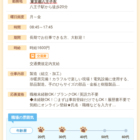
東京都八王子市
勤務地
八王子駅から徒歩20分
月～金
曜日頻度
08:45～17:45
時間
長期でお仕事できる方、大歓迎！
期間
時給1600円
時給
交通費
交通費規定内支給
製造（組立・加工）
仕事内容
冷暖房完備！カラフルで楽しい現場！電気設備に使用する、
部品製造。手のひらサイズの部品・金板と樹脂製品…
職種未経験OK / ブランクOK / 英語力不要
応募資格
◆未経験OK！〇まずは事前登録だけでもOK！履歴書不要で
気軽にオンライン登録★氏名・職種などを入力す…
職場の雰囲気
年齢層
20代
30代
40代
50代
60代