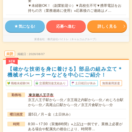
要
▼未経験OK！（副業歓迎☆）▼高校生不可▼携帯電話をお
持ちの方（業務連絡に使用）※応募後のご連絡はメ…
気になる!
応募へ進む
詳しく見る
派遣会社
株式会社バイトレ（キャムコムグループ）
未読
掲載日
2026/08/07
NEW
【確かな技術を身に着ける】部品の組み立て＊
機械オペレーターなどを中心にご紹介！
職種未経験OK
交通費別途支給あり
土日祝日が休み
無期雇用派遣
東京都八王子市
勤務地
京王八王子駅から---分／京王堀之内駅から---分／めじろ台駅
から---分／高尾山口駅から---分／京王片倉駅から---分
週5日／月～金（土日休み）
曜日頻度
8:30～17:30（実働8時間）※上記は一例です。業務上必要が
時間
ある場合や配属先の都合により、時間帯…