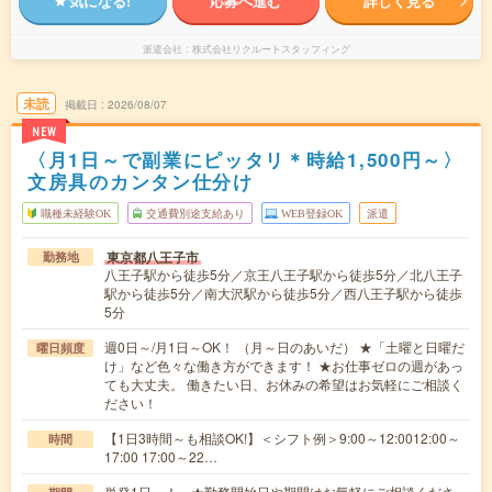
気になる!
応募へ進む
詳しく見る
派遣会社
株式会社リクルートスタッフィング
未読
掲載日
2026/08/07
NEW
〈月1日～で副業にピッタリ＊時給1,500円～〉
文房具のカンタン仕分け
職種未経験OK
交通費別途支給あり
WEB登録OK
派遣
東京都八王子市
勤務地
八王子駅から徒歩5分／京王八王子駅から徒歩5分／北八王子
駅から徒歩5分／南大沢駅から徒歩5分／西八王子駅から徒歩
5分
週0日～/月1日～OK！ （月～日のあいだ） ★「土曜と日曜だ
曜日頻度
け」など色々な働き方ができます！ ★お仕事ゼロの週があっ
ても大丈夫。 働きたい日、お休みの希望はお気軽にご相談く
ださい！
【1日3時間～も相談OK!】＜シフト例＞9:00～12:0012:00～
時間
17:00 17:00～22…
単発1日～！ ★勤務開始日や期間はお気軽にご相談くださ