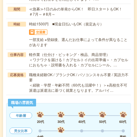
≪急募≫1日のみの単発からOK！ 即日スタートもOK！
期間
＃7月～＃8月～
時給1500円 ■現金日払いもOK（規定あり）
時給
交通費
一部支給 ※登録後、選んだお仕事によって条件が異なること
があります
軽作業（仕分け・ピッキング・検品、商品管理）
仕事内容
＜ワクワクを届ける！カプセルトイの出荷準備＞・カプセル
におもちゃ・説明書を入れる・カプセルにシール。…
職種未経験OK / ブランクOK / パソコンスキル不要 / 英語力不
応募資格
要
＜経験・学歴・年齢不問（60代も活躍中！）＞※高校生不可
派遣は派遣法に基づく就業となります。アルバイ…
職場の雰囲気
年齢層
20代
30代
40代
50代
60代
男女比率
女性
男性