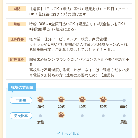
【急募】1日～OK（業法に基づく規定あり）＊即日スタート
期間
OK！登録後は好きな時に働けます！
時給1306～■全額日払いOK（規定あり）※現金払いもOK！
時給
■初勤務手当（※規定による）
軽作業（仕分け・ピッキング・検品、商品管理）
仕事内容
＼チラシやDMなど印刷物の封入作業／未経験から始められ
る簡単軽作業。ご応募お待ちしております！▼ 他…
職種未経験OK / ブランクOK / パソコンスキル不要 / 英語力不
応募資格
要
高校生は不可過度な染髪、ヒゲ、ネイルはご遠慮ください携
帯電話をお持ちの方（連絡に必要なため）【雇用契…
職場の雰囲気
年齢層
20代
30代
40代
50代
60代
男女比率
女性
男性
もっと見る