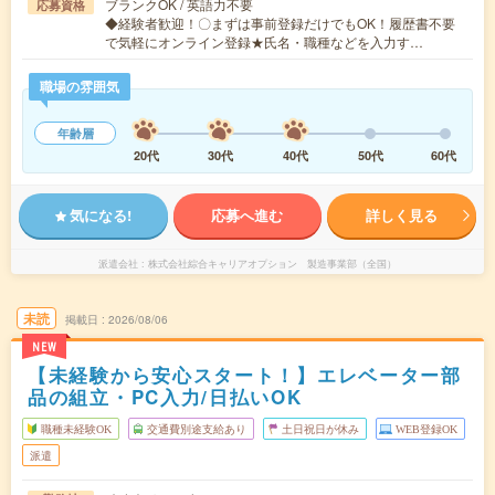
ブランクOK / 英語力不要
応募資格
◆経験者歓迎！〇まずは事前登録だけでもOK！履歴書不要
で気軽にオンライン登録★氏名・職種などを入力す…
職場の雰囲気
年齢層
20代
30代
40代
50代
60代
気になる!
応募へ進む
詳しく見る
派遣会社
株式会社綜合キャリアオプション 製造事業部（全国）
未読
掲載日
2026/08/06
NEW
【未経験から安心スタート！】エレベーター部
品の組立・PC入力/日払いOK
職種未経験OK
交通費別途支給あり
土日祝日が休み
WEB登録OK
派遣