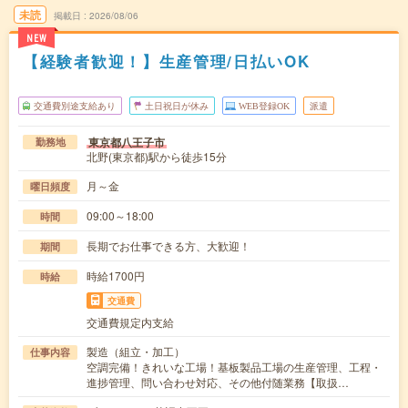
未読
掲載日
2026/08/06
NEW
【経験者歓迎！】生産管理/日払いOK
交通費別途支給あり
土日祝日が休み
WEB登録OK
派遣
東京都八王子市
勤務地
北野(東京都)駅から徒歩15分
月～金
曜日頻度
09:00～18:00
時間
長期でお仕事できる方、大歓迎！
期間
時給1700円
時給
交通費
交通費規定内支給
製造（組立・加工）
仕事内容
空調完備！きれいな工場！基板製品工場の生産管理、工程・
進捗管理、問い合わせ対応、その他付随業務【取扱…