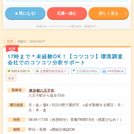
気になる!
応募へ進む
詳しく見る
派遣会社
テイケイワークス株式会社（募集担当）
未読
掲載日
2026/08/07
NEW
17時まで＊未経験OK！【コツコツ】環境調査
会社でのコツコツ分析サポート
職種未経験OK
交通費別途支給あり
土日祝日が休み
WEB登録OK
派遣
東京都八王子市
勤務地
八王子駅から徒歩15分
月～金／週4～5日の間で選択可 ※必ず勤務する曜日：月・
曜日頻度
火・木・金
08:45-17:00（休憩60分）実働7時間15分（残業少なめ！）
時間
即日～長期 ※開始日相談OK
期間