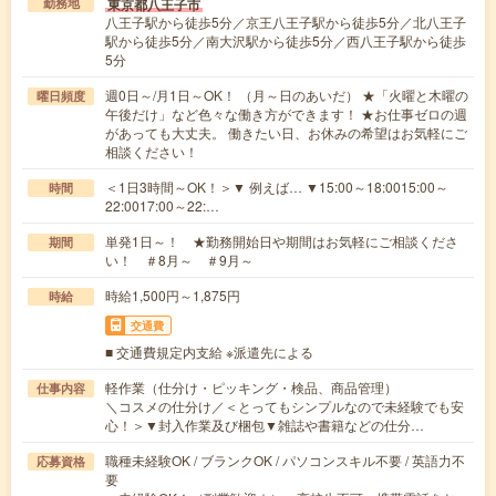
東京都八王子市
勤務地
八王子駅から徒歩5分／京王八王子駅から徒歩5分／北八王子
駅から徒歩5分／南大沢駅から徒歩5分／西八王子駅から徒歩
5分
週0日～/月1日～OK！ （月～日のあいだ） ★「火曜と木曜の
曜日頻度
午後だけ」など色々な働き方ができます！ ★お仕事ゼロの週
があっても大丈夫。 働きたい日、お休みの希望はお気軽にご
相談ください！
＜1日3時間～OK！＞▼ 例えば… ▼15:00～18:0015:00～
時間
22:0017:00～22:…
単発1日～！ ★勤務開始日や期間はお気軽にご相談くださ
期間
い！ ＃8月～ ＃9月～
時給1,500円～1,875円
時給
交通費
■ 交通費規定内支給 ※派遣先による
軽作業（仕分け・ピッキング・検品、商品管理）
仕事内容
＼コスメの仕分け／＜とってもシンプルなので未経験でも安
心！＞▼封入作業及び梱包▼雑誌や書籍などの仕分…
職種未経験OK / ブランクOK / パソコンスキル不要 / 英語力不
応募資格
要