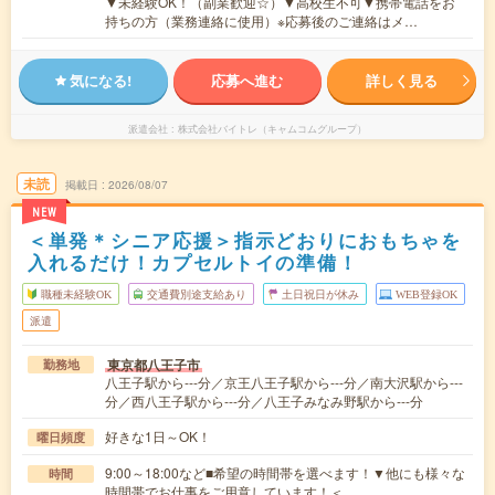
▼未経験OK！（副業歓迎☆）▼高校生不可▼携帯電話をお
持ちの方（業務連絡に使用）※応募後のご連絡はメ…
気になる!
応募へ進む
詳しく見る
派遣会社
株式会社バイトレ（キャムコムグループ）
未読
掲載日
2026/08/07
NEW
＜単発＊シニア応援＞指示どおりにおもちゃを
入れるだけ！カプセルトイの準備！
職種未経験OK
交通費別途支給あり
土日祝日が休み
WEB登録OK
派遣
東京都八王子市
勤務地
八王子駅から---分／京王八王子駅から---分／南大沢駅から---
分／西八王子駅から---分／八王子みなみ野駅から---分
好きな1日～OK！
曜日頻度
9:00～18:00など■希望の時間帯を選べます！▼他にも様々な
時間
時間帯でお仕事をご用意しています！＜…