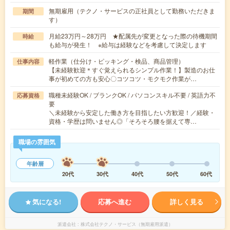
無期雇用（テクノ・サービスの正社員として勤務いただきま
期間
す）
月給23万円～28万円 ★配属先が変更となった際の待機期間
時給
も給与が発生！ ※給与は経験などを考慮して決定します
軽作業（仕分け・ピッキング・検品、商品管理）
仕事内容
【未経験歓迎＊すぐ覚えられるシンプル作業！】製造のお仕
事が初めての方も安心〇コツコツ・モクモク作業が…
職種未経験OK / ブランクOK / パソコンスキル不要 / 英語力不
応募資格
要
＼未経験から安定した働き方を目指したい方歓迎！／経験・
資格・学歴は問いません◎「そろそろ腰を据えて専…
職場の雰囲気
年齢層
20代
30代
40代
50代
60代
気になる!
応募へ進む
詳しく見る
派遣会社
株式会社テクノ・サービス（無期雇用派遣）