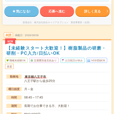
気になる!
応募へ進む
詳しく見る
派遣会社
株式会社綜合キャリアオプション 製造事業部（全国）
未読
掲載日
2026/08/06
NEW
【未経験スタート大歓迎！】樹脂製品の研磨・
研削・PC入力/日払いOK
職種未経験OK
交通費別途支給あり
土日祝日が休み
WEB登録OK
派遣
東京都八王子市
勤務地
八王子駅から徒歩25分
月～金
曜日頻度
08:45～17:45
時間
長期でお仕事できる方、大歓迎！
期間
時給1600円