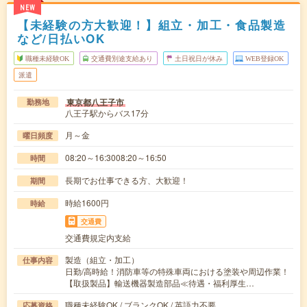
NEW
【未経験の方大歓迎！】組立・加工・食品製造
など/日払いOK
職種未経験OK
交通費別途支給あり
土日祝日が休み
WEB登録OK
派遣
東京都八王子市
勤務地
八王子駅からバス17分
月～金
曜日頻度
08:20～16:3008:20～16:50
時間
長期でお仕事できる方、大歓迎！
期間
時給1600円
時給
交通費
交通費規定内支給
製造（組立・加工）
仕事内容
日勤/高時給！消防車等の特殊車両における塗装や周辺作業！
【取扱製品】輸送機器製造部品≪待遇・福利厚生…
職種未経験OK / ブランクOK / 英語力不要
応募資格