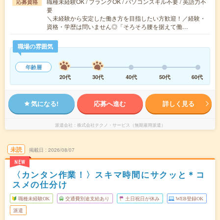
職種未経験OK / ブランクOK / パソコンスキル不要 / 英語力不
応募資格
要
＼未経験から安定した働き方を目指したい方歓迎！／経験・
資格・学歴は問いません◎「そろそろ腰を据えて働…
職場の雰囲気
年齢層
20代
30代
40代
50代
60代
気になる!
応募へ進む
詳しく見る
派遣会社
株式会社テクノ・サービス（無期雇用派遣）
未読
掲載日
2026/08/07
NEW
〈カンタン作業！〉スキマ時間にサクッと＊コ
スメの仕分け
職種未経験OK
交通費別途支給あり
土日祝日が休み
WEB登録OK
派遣