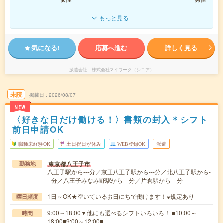
もっと見る
気になる!
応募へ進む
詳しく見る
派遣会社
株式会社マイワーク（シニア）
未読
掲載日
2026/08/07
NEW
〈好きな日だけ働ける！〉書類の封入＊シフト
前日申請OK
職種未経験OK
土日祝日が休み
WEB登録OK
派遣
東京都八王子市
勤務地
八王子駅から---分／京王八王子駅から---分／北八王子駅から-
--分／八王子みなみ野駅から---分／片倉駅から---分
1日～OK★空いているお日にちで働けます！※規定あり
曜日頻度
9:00～18:00▼他にも選べるシフトいろいろ！ ■10:00～
時間
18:00■9:00～12:00■…