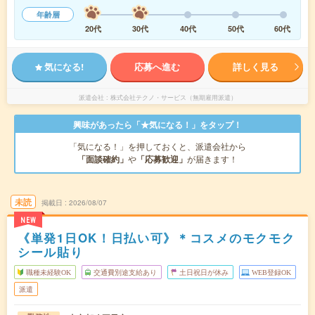
年齢層
20代
30代
40代
50代
60代
気になる!
応募へ進む
詳しく見る
派遣会社
株式会社テクノ・サービス（無期雇用派遣）
興味があったら「★気になる！」をタップ！
「気になる！」を押しておくと、派遣会社から
「面談確約」
や
「応募歓迎」
が届きます！
未読
掲載日
2026/08/07
NEW
《単発1日OK！日払い可》＊コスメのモクモク
シール貼り
職種未経験OK
交通費別途支給あり
土日祝日が休み
WEB登録OK
派遣