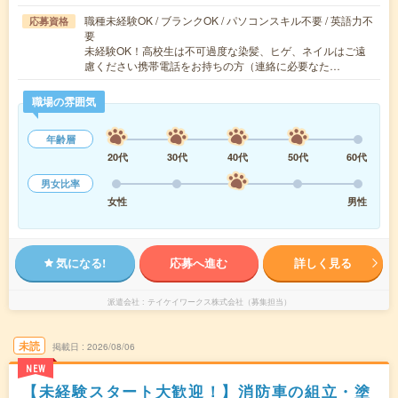
職種未経験OK / ブランクOK / パソコンスキル不要 / 英語力不
応募資格
要
未経験OK！高校生は不可過度な染髪、ヒゲ、ネイルはご遠
慮ください携帯電話をお持ちの方（連絡に必要なた…
職場の雰囲気
年齢層
20代
30代
40代
50代
60代
男女比率
女性
男性
気になる!
応募へ進む
詳しく見る
派遣会社
テイケイワークス株式会社（募集担当）
未読
掲載日
2026/08/06
NEW
【未経験スタート大歓迎！】消防車の組立・塗