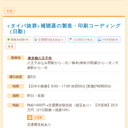
未読
<タイパ抜群>補聴器の製造・印刷コーディング
（日勤）
職種未経験OK
交通費別途支給あり
土日祝日が休み
WEB登録OK
派遣
東京都八王子市
勤務地
八王子みなみ野駅から---分／橋本(神奈川県)駅から---分／片
倉駅から---分
週5日
曜日頻度
【日中の勤務】9:00～17:00 休憩55分 [実働]7時間05分
時間
即日～長期
期間
時給1400円 ※交通費全額支給（規定あり） 【月収例】22.5
時給
万円（21日勤務＋残業10h）
交通費
交通費支給あり