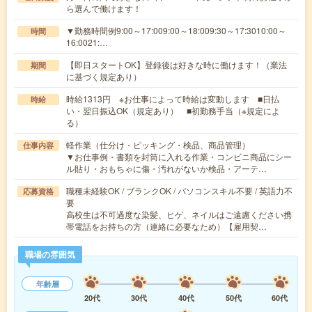
ら選んで働けます！
▼勤務時間例9:00～17:009:00～18:009:30～17:3010:00～
時間
16:0021:…
【即日スタートOK】登録後は好きな時に働けます！（業法
期間
に基づく規定あり）
時給1313円 ※お仕事によって時給は変動します ■日払
時給
い・翌日振込OK（規定あり） ■初勤務手当（※規定によ
る）
軽作業（仕分け・ピッキング・検品、商品管理）
仕事内容
▼お仕事例・書類を封筒に入れる作業・コンビニ商品にシー
ル貼り・おもちゃに傷・汚れがないか検品・アーテ…
職種未経験OK / ブランクOK / パソコンスキル不要 / 英語力不
応募資格
要
高校生は不可過度な染髪、ヒゲ、ネイルはご遠慮ください携
帯電話をお持ちの方（連絡に必要なため）【雇用契…
職場の雰囲気
年齢層
20代
30代
40代
50代
60代