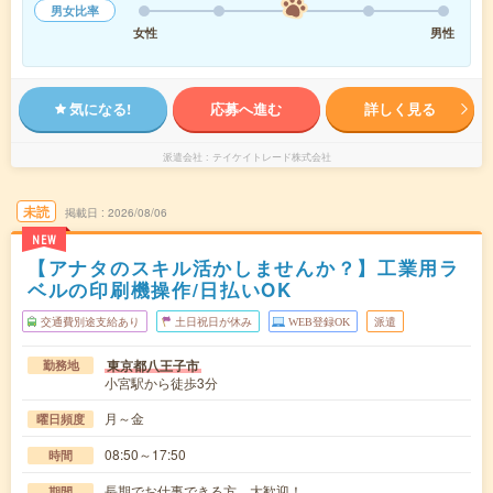
男女比率
女性
男性
気になる!
応募へ進む
詳しく見る
派遣会社
テイケイトレード株式会社
未読
掲載日
2026/08/06
NEW
【アナタのスキル活かしませんか？】工業用ラ
ベルの印刷機操作/日払いOK
交通費別途支給あり
土日祝日が休み
WEB登録OK
派遣
東京都八王子市
勤務地
小宮駅から徒歩3分
月～金
曜日頻度
08:50～17:50
時間
長期でお仕事できる方、大歓迎！
期間