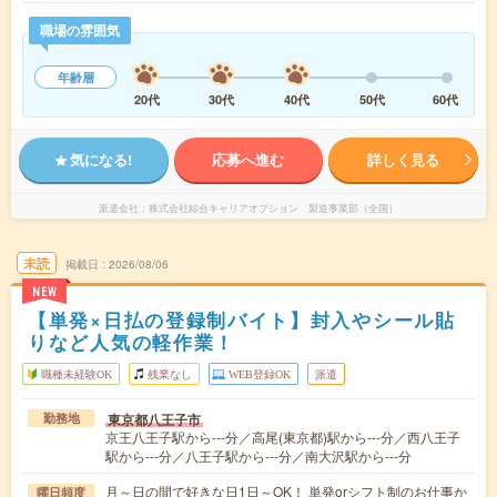
職場の雰囲気
年齢層
20代
30代
40代
50代
60代
気になる!
応募へ進む
詳しく見る
派遣会社
株式会社綜合キャリアオプション 製造事業部（全国）
未読
掲載日
2026/08/06
NEW
【単発×日払の登録制バイト】封入やシール貼
りなど人気の軽作業！
職種未経験OK
残業なし
WEB登録OK
派遣
東京都八王子市
勤務地
京王八王子駅から---分／高尾(東京都)駅から---分／西八王子
駅から---分／八王子駅から---分／南大沢駅から---分
月～日の間で好きな日1日～OK！ 単発orシフト制のお仕事か
曜日頻度