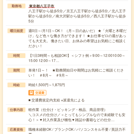
東京都八王子市
勤務地
八王子駅から徒歩5分／京王八王子駅から徒歩5分／北八王子
駅から徒歩5分／南大沢駅から徒歩5分／西八王子駅から徒歩
5分
週0日～/月1日～OK！ （月～日のあいだ） ★「火曜と木曜だ
曜日頻度
け」など色々な働き方ができます！ ★お仕事ゼロの週があっ
ても大丈夫。 働きたい日、お休みの希望はお気軽にご相談く
ださい！
【1日3時間～も相談OK!】＜シフト例＞9:00～12:0010:00～
時間
15:00 12:00～17…
単発1日～！ ★勤務開始日や期間はお気軽にご相談くださ
期間
い！ ＃8月～ ＃9月～
時給1,500円～1,875円
時給
交通費
■ 交通費規定内支給 ※派遣先による
軽作業（仕分け・ピッキング・検品、商品管理）
仕事内容
＼コスメの仕分け／＜とってもシンプルなので未経験でも安
心！＞▼封入作業及び梱包▼雑誌や書籍などの仕分…
職種未経験OK / ブランクOK / パソコンスキル不要 / 英語力不
応募資格