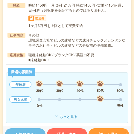
時給1450円 月収例 21万円 時給1450円×実働7h15m×週5
時給
日×4週 ※月収例を保証するものではありません。
交通費
1ヶ月3万円を上限として実費支給
その他
仕事内容
環境調査会社でビルの建材などの成分チェックとカンタンな
事務のお仕事・ビルの建材などの分析前の準備業務…
職種未経験OK / ブランクOK / 英語力不要
応募資格
■未経験OK！
職場の雰囲気
年齢層
20代
30代
40代
50代
60代
男女比率
女性
男性
もっと見る