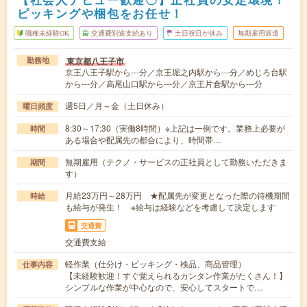
ピッキングや梱包をお任せ！
職種未経験OK
交通費別途支給あり
土日祝日が休み
無期雇用派遣
東京都八王子市
勤務地
京王八王子駅から---分／京王堀之内駅から---分／めじろ台駅
から---分／高尾山口駅から---分／京王片倉駅から---分
週5日／月～金（土日休み）
曜日頻度
8:30～17:30（実働8時間）※上記は一例です。業務上必要が
時間
ある場合や配属先の都合により、時間帯…
無期雇用（テクノ・サービスの正社員として勤務いただきま
期間
す）
月給23万円～28万円 ★配属先が変更となった際の待機期間
時給
も給与が発生！ ※給与は経験などを考慮して決定します
交通費
交通費支給
軽作業（仕分け・ピッキング・検品、商品管理）
仕事内容
【未経験歓迎！すぐ覚えられるカンタン作業がたくさん！】
シンプルな作業が中心なので、安心してスタートで…