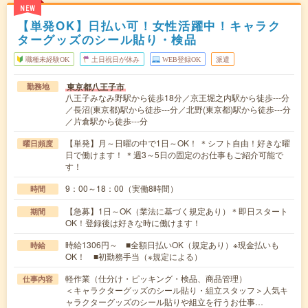
NEW
【単発OK】日払い可！女性活躍中！キャラク
ターグッズのシール貼り・検品
職種未経験OK
土日祝日が休み
WEB登録OK
派遣
東京都八王子市
勤務地
八王子みなみ野駅から徒歩18分／京王堀之内駅から徒歩---分
／長沼(東京都)駅から徒歩---分／北野(東京都)駅から徒歩---分
／片倉駅から徒歩---分
【単発】月～日曜の中で1日～OK！ ＊シフト自由！好きな曜
曜日頻度
日で働けます！ ＊週3～5日の固定のお仕事もご紹介可能で
す！
9：00～18：00（実働8時間）
時間
【急募】1日～OK（業法に基づく規定あり）＊即日スタート
期間
OK！登録後は好きな時に働けます！
時給1306円～ ■全額日払いOK（規定あり）※現金払いも
時給
OK！ ■初勤務手当（※規定による）
軽作業（仕分け・ピッキング・検品、商品管理）
仕事内容
＜キャラクターグッズのシール貼り・組立スタッフ＞人気キ
ャラクターグッズのシール貼りや組立を行うお仕事…