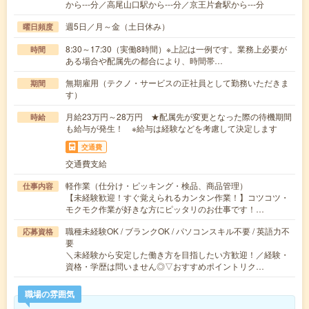
から---分／高尾山口駅から---分／京王片倉駅から---分
週5日／月～金（土日休み）
曜日頻度
8:30～17:30（実働8時間）※上記は一例です。業務上必要が
時間
ある場合や配属先の都合により、時間帯…
無期雇用（テクノ・サービスの正社員として勤務いただきま
期間
す）
月給23万円～28万円 ★配属先が変更となった際の待機期間
時給
も給与が発生！ ※給与は経験などを考慮して決定します
交通費
交通費支給
軽作業（仕分け・ピッキング・検品、商品管理）
仕事内容
【未経験歓迎！すぐ覚えられるカンタン作業！】コツコツ・
モクモク作業が好きな方にピッタリのお仕事です！…
職種未経験OK / ブランクOK / パソコンスキル不要 / 英語力不
応募資格
要
＼未経験から安定した働き方を目指したい方歓迎！／経験・
資格・学歴は問いません◎▽おすすめポイントリク…
職場の雰囲気