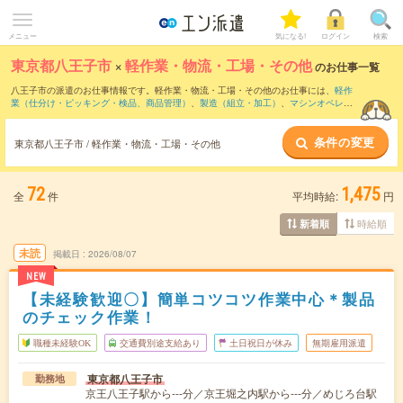
メニュー
気になる!
ログイン
検索
東京都八王子市
×
軽作業・物流・工場・その他
のお仕事一覧
八王子市の派遣のお仕事情報です。軽作業・物流・工場・その他のお仕事には、
軽作
業（仕分け・ピッキング・検品、商品管理）
、
製造（組立・加工）
、
マシンオペレー
ター
などがあります。さらに、
短期
・
単発
などの期間や、
職種未経験OK
などのこだわ
り条件で絞り込んでいただけます。
条件の変更
東京都八王子市 / 軽作業・物流・工場・その他
72
1,475
全
件
平均時給:
円
時給順
新着順
未読
掲載日
2026/08/07
NEW
【未経験歓迎〇】簡単コツコツ作業中心＊製品
のチェック作業！
職種未経験OK
交通費別途支給あり
土日祝日が休み
無期雇用派遣
東京都八王子市
勤務地
京王八王子駅から---分／京王堀之内駅から---分／めじろ台駅