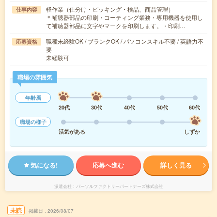
軽作業（仕分け・ピッキング・検品、商品管理）
仕事内容
＊補聴器部品の印刷・コーティング業務・専用機器を使用し
て補聴器部品に文字やマークを印刷します。・印刷…
職種未経験OK / ブランクOK / パソコンスキル不要 / 英語力不
応募資格
要
未経験可
職場の雰囲気
年齢層
20代
30代
40代
50代
60代
職場の様子
活気がある
しずか
気になる!
応募へ進む
詳しく見る
派遣会社
パーソルファクトリーパートナーズ株式会社
未読
掲載日
2026/08/07