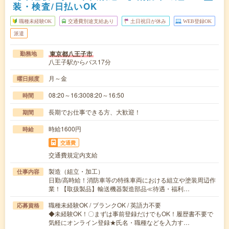
装・検査/日払いOK
職種未経験OK
交通費別途支給あり
土日祝日が休み
WEB登録OK
派遣
東京都八王子市
勤務地
八王子駅からバス17分
月～金
曜日頻度
08:20～16:3008:20～16:50
時間
長期でお仕事できる方、大歓迎！
期間
時給1600円
時給
交通費
交通費規定内支給
製造（組立・加工）
仕事内容
日勤/高時給！消防車等の特殊車両における組立や塗装周辺作
業！【取扱製品】輸送機器製造部品≪待遇・福利…
職種未経験OK / ブランクOK / 英語力不要
応募資格
◆未経験OK！〇まずは事前登録だけでもOK！履歴書不要で
気軽にオンライン登録★氏名・職種などを入力す…