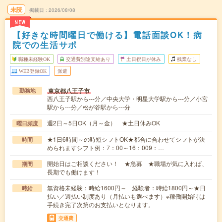
未読
掲載日
2026/08/08
NEW
【好きな時間曜日で働ける】電話面談OK！病
院での生活サポ
職種未経験OK
交通費別途支給あり
土日祝日が休み
残業なし
WEB登録OK
派遣
東京都八王子市
勤務地
西八王子駅から---分／中央大学・明星大学駅から---分／小宮
駅から---分／松が谷駅から---分
週2日～5日OK（月～金） ★土日休みOK
曜日頻度
★1日6時間～の時短シフトOK★都合に合わせてシフトが決
時間
められますシフト例：7：00～16：009：…
開始日はご相談ください！ ★急募 ★職場が気に入れば、
期間
長期でも働けます！
無資格未経験：時給1600円～ 経験者：時給1800円～★日
時給
払い／週払い制度あり（月払いも選べます）※稼働開始時は
手続き完了次第のお支払いとなります。
交通費