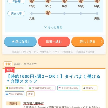
年齢層
20代
30代
40代
50代
60代
男女比率
女性
男性
もっと見る
気になる!
応募へ進む
詳しく見る
派遣会社
マンパワーグループ株式会社 ケアサービス事業部 （医療福祉介護関連）
未読
掲載日
2026/08/07
NEW
【時給1600円×週2～OK！】タイパよく働ける
＊介護スタッフ
職種未経験OK
交通費別途支給あり
土日祝日が休み
残業なし
WEB登録OK
派遣
東京都八王子市
勤務地
八王子駅から---分／高尾(東京都)駅から---分／めじろ台駅か