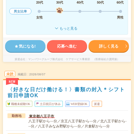
20代
30代
40代
50代
60代
男女比率
女性
男性
もっと見る
気になる!
応募へ進む
詳しく見る
派遣会社
マンパワーグループ株式会社 ケアサービス事業部 （医療福祉介護関連）
未読
掲載日
2026/08/07
NEW
〈好きな日だけ働ける！〉書類の封入＊シフト
前日申請OK
職種未経験OK
土日祝日が休み
WEB登録OK
派遣
東京都八王子市
勤務地
八王子駅から---分／京王八王子駅から---分／北八王子駅から-
--分／八王子みなみ野駅から---分／片倉駅から---分