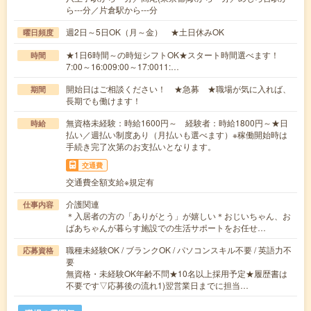
ら---分／片倉駅から---分
週2日～5日OK（月～金） ★土日休みOK
曜日頻度
★1日6時間～の時短シフトOK★スタート時間選べます！
時間
7:00～16:009:00～17:0011:…
開始日はご相談ください！ ★急募 ★職場が気に入れば、
期間
長期でも働けます！
無資格未経験：時給1600円～ 経験者：時給1800円～★日
時給
払い／週払い制度あり（月払いも選べます）※稼働開始時は
手続き完了次第のお支払いとなります。
交通費
交通費全額支給※規定有
介護関連
仕事内容
＊入居者の方の「ありがとう」が嬉しい＊おじいちゃん、お
ばあちゃんが暮らす施設での生活サポートをお任せ…
職種未経験OK / ブランクOK / パソコンスキル不要 / 英語力不
応募資格
要
無資格・未経験OK年齢不問★10名以上採用予定★履歴書は
不要です▽応募後の流れ1)翌営業日までに担当…