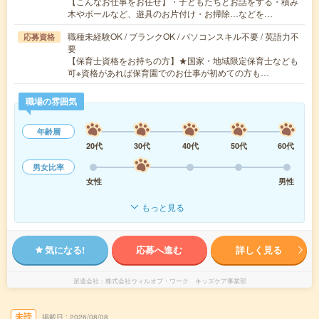
【こんなお仕事をお任せ】・子どもたちとお話をする・積み
木やボールなど、遊具のお片付け・お掃除…などを…
職種未経験OK / ブランクOK / パソコンスキル不要 / 英語力不
応募資格
要
【保育士資格をお持ちの方】★国家・地域限定保育士なども
可※資格があれば保育園でのお仕事が初めての方も…
職場の雰囲気
年齢層
20代
30代
40代
50代
60代
男女比率
女性
男性
もっと見る
気になる!
応募へ進む
詳しく見る
派遣会社
株式会社ウィルオブ・ワーク キッズケア事業部
未読
掲載日
2026/08/08