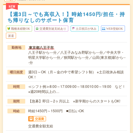
NEW
【週3日～でも高収入！】時給1450円/担任・持
ち帰りなしのサポート保育
職種未経験OK
交通費別途支給あり
土日祝日が休み
WEB登録OK
派遣
東京都八王子市
勤務地
八王子駅から---分／八王子みなみ野駅から---分／中央大学・
明星大学駅から---分／狭間駅から---分／山田(東京都)駅から--
-分
週3日～OK（月～金の中で希望シフト制） ※土日祝休み相談
曜日頻度
OK！
≪シフト例≫8:00～17:009:00～18:0010:00～19:00 など！
時間
※週20時間以上の…
【急募】即日～2ヶ月以上 ※新学期からのスタートもOK!
期間
時給1450円～1500円 ■日払いOK
時給
交通費
交通費全額支給