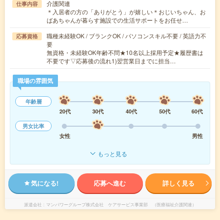
介護関連
仕事内容
＊入居者の方の「ありがとう」が嬉しい＊おじいちゃん、お
ばあちゃんが暮らす施設での生活サポートをお任せ…
職種未経験OK / ブランクOK / パソコンスキル不要 / 英語力不
応募資格
要
無資格・未経験OK年齢不問★10名以上採用予定★履歴書は
不要です▽応募後の流れ1)翌営業日までに担当…
職場の雰囲気
年齢層
20代
30代
40代
50代
60代
男女比率
女性
男性
もっと見る
気になる!
応募へ進む
詳しく見る
派遣会社
マンパワーグループ株式会社 ケアサービス事業部 （医療福祉介護関連）