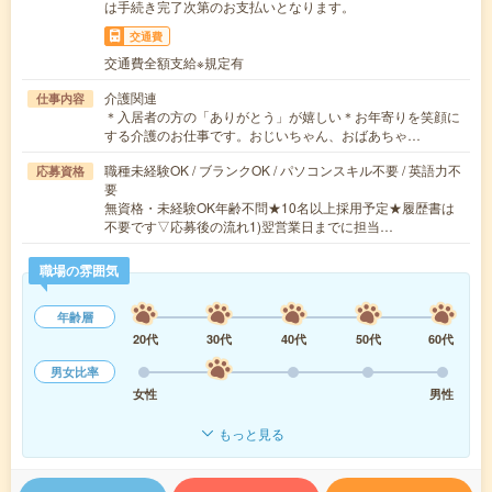
は手続き完了次第のお支払いとなります。
交通費
交通費全額支給※規定有
介護関連
仕事内容
＊入居者の方の「ありがとう」が嬉しい＊お年寄りを笑顔に
する介護のお仕事です。おじいちゃん、おばあちゃ…
職種未経験OK / ブランクOK / パソコンスキル不要 / 英語力不
応募資格
要
無資格・未経験OK年齢不問★10名以上採用予定★履歴書は
不要です▽応募後の流れ1)翌営業日までに担当…
職場の雰囲気
年齢層
20代
30代
40代
50代
60代
男女比率
女性
男性
もっと見る