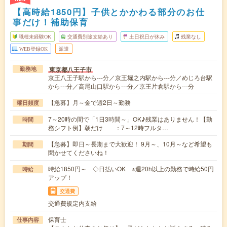
【高時給1850円】子供とかかわる部分のお仕
事だけ！補助保育
職種未経験OK
交通費別途支給あり
土日祝日が休み
残業なし
WEB登録OK
派遣
東京都八王子市
勤務地
京王八王子駅から---分／京王堀之内駅から---分／めじろ台駅
から---分／高尾山口駅から---分／京王片倉駅から---分
【急募】月～金で週2日～勤務
曜日頻度
7～20時の間で「1日3時間～」OK♪残業はありません！【勤
時間
務シフト例】朝だけ ：7～12時フルタ…
【急募】即日～長期まで大歓迎！ 9月～、10月～など希望も
期間
聞かせてくださいね！
時給1850円～ ◇日払いOK ※週20h以上の勤務で時給50円
時給
アップ！
交通費
交通費規定内支給
保育士
仕事内容