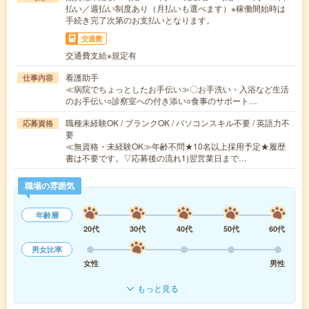
払い／週払い制度あり（月払いも選べます）※稼働開始時は
手続き完了次第のお支払いとなります。
交通費
交通費支給※規定有
看護助手
仕事内容
≪病院でちょっとしたお手伝い≫〇お手洗い・入浴など生活
のお手伝い○診察室への付き添い○食事のサポート…
職種未経験OK / ブランクOK / パソコンスキル不要 / 英語力不
応募資格
要
≪無資格・未経験OK≫年齢不問★10名以上採用予定★履歴
書は不要です。▽応募後の流れ1)翌営業日まで…
職場の雰囲気
年齢層
20代
30代
40代
50代
60代
男女比率
女性
男性
もっと見る