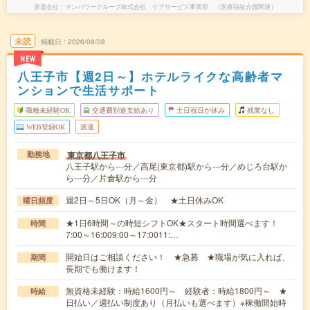
派遣会社
マンパワーグループ株式会社 ケアサービス事業部 （医療福祉介護関連）
未読
掲載日
2026/08/08
NEW
八王子市【週2日～】ホテルライクな高齢者マ
ンションで生活サポート
職種未経験OK
交通費別途支給あり
土日祝日が休み
残業なし
WEB登録OK
派遣
東京都八王子市
勤務地
八王子駅から---分／高尾(東京都)駅から---分／めじろ台駅か
ら---分／片倉駅から---分
週2日～5日OK（月～金） ★土日休みOK
曜日頻度
★1日6時間～の時短シフトOK★スタート時間選べます！
時間
7:00～16:009:00～17:0011:…
開始日はご相談ください！ ★急募 ★職場が気に入れば、
期間
長期でも働けます！
無資格未経験：時給1600円～ 経験者：時給1800円～ ★
時給
日払い／週払い制度あり（月払いも選べます）※稼働開始時