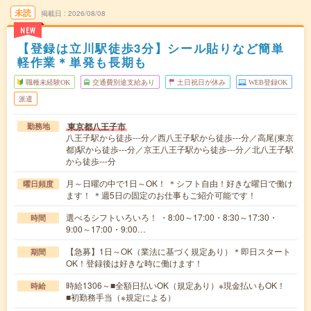
未読
掲載日
2026/08/08
NEW
【登録は立川駅徒歩3分】シール貼りなど簡単
軽作業＊単発も長期も
職種未経験OK
交通費別途支給あり
土日祝日が休み
WEB登録OK
派遣
東京都八王子市
勤務地
八王子駅から徒歩---分／西八王子駅から徒歩---分／高尾(東京
都)駅から徒歩---分／京王八王子駅から徒歩---分／北八王子駅
から徒歩---分
月～日曜の中で1日～OK！ ＊シフト自由！好きな曜日で働け
曜日頻度
ます！ ＊週5日の固定のお仕事もご紹介可能です！
選べるシフトいろいろ！ ・8:00～17:00・8:30～17:30・
時間
9:00～17:00・9:00…
【急募】1日～OK（業法に基づく規定あり）＊即日スタート
期間
OK！登録後は好きな時に働けます！
時給1306～■全額日払いOK（規定あり）※現金払いもOK！
時給
■初勤務手当（※規定による）