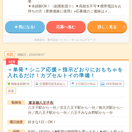
要
▼未経験OK！（副業歓迎☆）▼高校生不可▼携帯電話をお
持ちの方（業務連絡に使用）※応募後のご連絡はメ…
気になる!
応募へ進む
詳しく見る
派遣会社
株式会社バイトレ（キャムコムグループ）
未読
掲載日
2026/08/07
NEW
＜単発＊シニア応援＞指示どおりにおもちゃを
入れるだけ！カプセルトイの準備！
職種未経験OK
交通費別途支給あり
土日祝日が休み
WEB登録OK
派遣
東京都八王子市
勤務地
八王子駅から---分／京王八王子駅から---分／南大沢駅から---
分／西八王子駅から---分／八王子みなみ野駅から---分
好きな1日～OK！
曜日頻度
9:00～18:00など■希望の時間帯を選べます！▼他にも様々な
時間