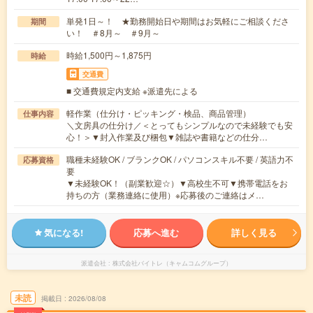
単発1日～！ ★勤務開始日や期間はお気軽にご相談くださ
期間
い！ ＃8月～ ＃9月～
時給1,500円～1,875円
時給
交通費
■ 交通費規定内支給 ※派遣先による
軽作業（仕分け・ピッキング・検品、商品管理）
仕事内容
＼文房具の仕分け／＜とってもシンプルなので未経験でも安
心！＞▼封入作業及び梱包▼雑誌や書籍などの仕分…
職種未経験OK / ブランクOK / パソコンスキル不要 / 英語力不
応募資格
要
▼未経験OK！（副業歓迎☆）▼高校生不可▼携帯電話をお
持ちの方（業務連絡に使用）※応募後のご連絡はメ…
気になる!
応募へ進む
詳しく見る
派遣会社
株式会社バイトレ（キャムコムグループ）
未読
掲載日
2026/08/08