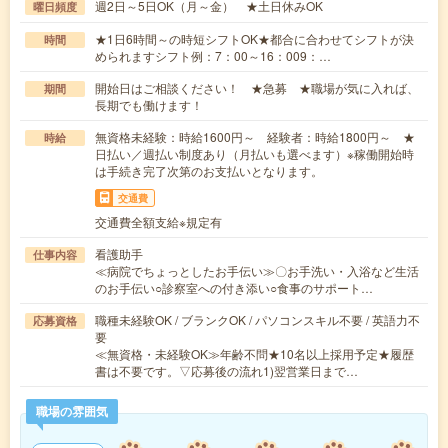
週2日～5日OK（月～金） ★土日休みOK
曜日頻度
★1日6時間～の時短シフトOK★都合に合わせてシフトが決
時間
められますシフト例：7：00～16：009：…
開始日はご相談ください！ ★急募 ★職場が気に入れば、
期間
長期でも働けます！
無資格未経験：時給1600円～ 経験者：時給1800円～ ★
時給
日払い／週払い制度あり（月払いも選べます）※稼働開始時
は手続き完了次第のお支払いとなります。
交通費
交通費全額支給※規定有
看護助手
仕事内容
≪病院でちょっとしたお手伝い≫〇お手洗い・入浴など生活
のお手伝い○診察室への付き添い○食事のサポート…
職種未経験OK / ブランクOK / パソコンスキル不要 / 英語力不
応募資格
要
≪無資格・未経験OK≫年齢不問★10名以上採用予定★履歴
書は不要です。▽応募後の流れ1)翌営業日まで…
職場の雰囲気