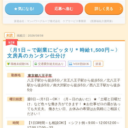
気になる!
応募へ進む
詳しく見る
派遣会社
マンパワーグループ株式会社 ケアサービス事業部 （医療福祉介護関連）
未読
掲載日
2026/08/08
NEW
〈月1日～で副業にピッタリ＊時給1,500円～〉
文房具のカンタン仕分け
職種未経験OK
交通費別途支給あり
WEB登録OK
派遣
東京都八王子市
勤務地
八王子駅から徒歩5分／京王八王子駅から徒歩5分／北八王子
駅から徒歩5分／南大沢駅から徒歩5分／西八王子駅から徒歩
5分
週0日～/月1日～OK！ （月～日のあいだ） ★「土曜と日曜だ
曜日頻度
け」など色々な働き方ができます！ ★お仕事ゼロの週があっ
ても大丈夫。 働きたい日、お休みの希望はお気軽にご相談く
ださい！
【1日3時間～も相談OK!】＜シフト例＞9:00～12:0012:00～
時間
17:00 17:00～22…