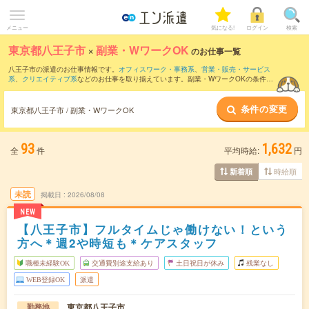
メニュー
気になる!
ログイン
検索
東京都八王子市
×
副業・WワークOK
のお仕事一覧
八王子市の派遣のお仕事情報です。
オフィスワーク・事務系
、
営業・販売・サービス
系
、
クリエイティブ系
などのお仕事を取り揃えています。副業・WワークOKの条件の
他に、
交通費別途支給あり
、
職種未経験OK
、
友だちと一緒の応募OK
などのこだわり
条件も取り揃えています。
条件の変更
東京都八王子市 / 副業・WワークOK
93
1,632
全
件
平均時給:
円
時給順
新着順
未読
掲載日
2026/08/08
NEW
【八王子市】フルタイムじゃ働けない！という
方へ＊週2や時短も＊ケアスタッフ
職種未経験OK
交通費別途支給あり
土日祝日が休み
残業なし
WEB登録OK
派遣
東京都八王子市
勤務地