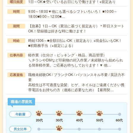
1日～OK★空いているお日にちで働けます！※規定あり
曜日頻度
9:00～18:00▼他にも選べるシフトいろいろ！ ■10:00～
時間
18:00■9:00～12:00■…
【急募】1日～OK（業法に基づく規定あり）＊即日スタート
期間
OK！登録後は好きな時に働けます！
時給1306～■全額日払いOK（規定あり）※現金払いもOK！
時給
■初勤務手当（※規定による）
軽作業（仕分け・ピッキング・検品、商品管理）
仕事内容
＼チラシやDMなど印刷物の封入作業／未経験から始められ
る簡単軽作業。ご応募お待ちしております！▼ 他…
職種未経験OK / ブランクOK / パソコンスキル不要 / 英語力不
応募資格
要
高校生は不可過度な染髪、ヒゲ、ネイルはご遠慮ください携
帯電話をお持ちの方（連絡に必要なため）【雇用契…
職場の雰囲気
年齢層
20代
30代
40代
50代
60代
男女比率