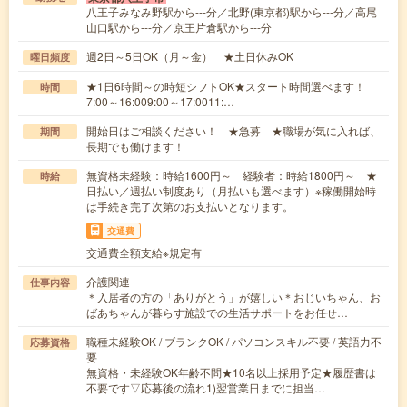
八王子みなみ野駅から---分／北野(東京都)駅から---分／高尾
山口駅から---分／京王片倉駅から---分
週2日～5日OK（月～金） ★土日休みOK
曜日頻度
★1日6時間～の時短シフトOK★スタート時間選べます！
時間
7:00～16:009:00～17:0011:…
開始日はご相談ください！ ★急募 ★職場が気に入れば、
期間
長期でも働けます！
無資格未経験：時給1600円～ 経験者：時給1800円～ ★
時給
日払い／週払い制度あり（月払いも選べます）※稼働開始時
は手続き完了次第のお支払いとなります。
交通費
交通費全額支給※規定有
介護関連
仕事内容
＊入居者の方の「ありがとう」が嬉しい＊おじいちゃん、お
ばあちゃんが暮らす施設での生活サポートをお任せ…
職種未経験OK / ブランクOK / パソコンスキル不要 / 英語力不
応募資格
要
無資格・未経験OK年齢不問★10名以上採用予定★履歴書は
不要です▽応募後の流れ1)翌営業日までに担当…