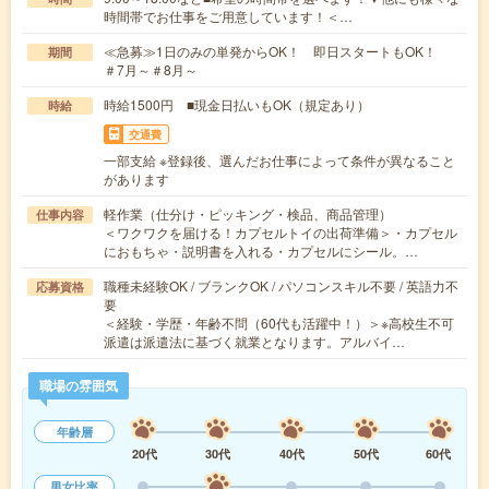
時間帯でお仕事をご用意しています！＜…
≪急募≫1日のみの単発からOK！ 即日スタートもOK！
期間
＃7月～＃8月～
時給1500円 ■現金日払いもOK（規定あり）
時給
交通費
一部支給 ※登録後、選んだお仕事によって条件が異なること
があります
軽作業（仕分け・ピッキング・検品、商品管理）
仕事内容
＜ワクワクを届ける！カプセルトイの出荷準備＞・カプセル
におもちゃ・説明書を入れる・カプセルにシール。…
職種未経験OK / ブランクOK / パソコンスキル不要 / 英語力不
応募資格
要
＜経験・学歴・年齢不問（60代も活躍中！）＞※高校生不可
派遣は派遣法に基づく就業となります。アルバイ…
職場の雰囲気
年齢層
20代
30代
40代
50代
60代
男女比率