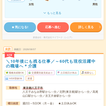
女性
男性
もっと見る
気になる!
応募へ進む
詳しく見る
派遣会社
株式会社マイワーク（シニア）
未読
掲載日
2026/08/07
NEW
＼10年後にも残る仕事／～60代も現役活躍中
の職場へ＊介護
職種未経験OK
交通費別途支給あり
土日祝日が休み
残業なし
WEB登録OK
派遣
東京都八王子市
勤務地
八王子みなみ野駅から---分／北野(東京都)駅から---分／高尾
山口駅から---分／京王片倉駅から---分
週2日～5日OK（月～金） ★土日休みOK
曜日頻度