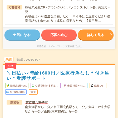
職種未経験OK / ブランクOK / パソコンスキル不要 / 英語力不
応募資格
要
高校生は不可過度な染髪、ヒゲ、ネイルはご遠慮ください携
帯電話をお持ちの方（連絡に必要なため）【雇用契…
気になる!
応募へ進む
詳しく見る
派遣会社
テイケイワークス東京株式会社
未読
掲載日
2026/08/07
NEW
＼日払い×時給1600円／医療行為なし＊付き添
い＊看護サポート
職種未経験OK
交通費別途支給あり
土日祝日が休み
残業なし
WEB登録OK
派遣
東京都八王子市
勤務地
南大沢駅から---分／京王堀之内駅から---分／大塚・帝京大学
駅から---分／山田(東京都)駅から---分