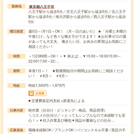
東京都八王子市
勤務地
八王子駅から徒歩5分／京王八王子駅から徒歩5分／北八王子
駅から徒歩5分／南大沢駅から徒歩5分／西八王子駅から徒歩
5分
週0日～/月1日～OK！ （月～日のあいだ） ★「火曜と木曜の
曜日頻度
午後だけ」など色々な働き方ができます！ ★お仕事ゼロの週
があっても大丈夫。 働きたい日、お休みの希望はお気軽にご
相談ください！
＜1日3時間～OK！＞▼ 例えば… ▼15:00～18:0015:00～
時間
22:0017:00～22:…
単発1日～！ ★勤務開始日や期間はお気軽にご相談くださ
期間
い！ ＃8月～ ＃9月～
時給1,500円～1,875円
時給
交通費
■ 交通費規定内支給 ※派遣先による
軽作業（仕分け・ピッキング・検品、商品管理）
仕事内容
＼コスメの仕分け／＜とってもシンプルなので未経験でも安
心！＞▼封入作業及び梱包▼雑誌や書籍などの仕分…
職種未経験OK / ブランクOK / パソコンスキル不要 / 英語力不
応募資格