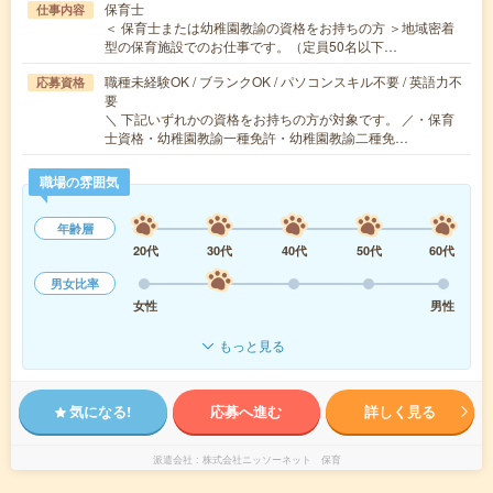
保育士
仕事内容
＜ 保育士または幼稚園教諭の資格をお持ちの方 ＞地域密着
型の保育施設でのお仕事です。（定員50名以下…
職種未経験OK / ブランクOK / パソコンスキル不要 / 英語力不
応募資格
要
＼ 下記いずれかの資格をお持ちの方が対象です。 ／・保育
士資格・幼稚園教諭一種免許・幼稚園教諭二種免…
職場の雰囲気
年齢層
20代
30代
40代
50代
60代
男女比率
女性
男性
もっと見る
気になる!
応募へ進む
詳しく見る
派遣会社
株式会社ニッソーネット 保育