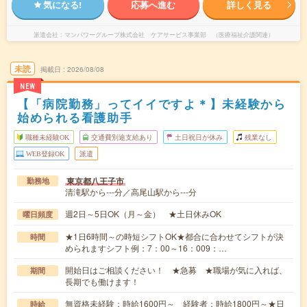
気になる!
応募へ進む
詳しく見る
派遣会社
マンパワーグループ株式会社 ケアサービス事業部 （医療福祉介護関連）
未読
掲載日
2026/08/08
NEW
【「病院勤務」ってイイですよ＊】未経験から
始められる看護助手
職種未経験OK
交通費別途支給あり
土日祝日が休み
残業なし
WEB登録OK
派遣
東京都八王子市
勤務地
清滝駅から---分／高尾山駅から---分
週2日～5日OK（月～金） ★土日休みOK
曜日頻度
★1日6時間～の時短シフトOK★都合に合わせてシフトが決
時間
められますシフト例：7：00～16：009：…
開始日はご相談ください！ ★急募 ★職場が気に入れば、
期間
長期でも働けます！
無資格未経験：時給1600円～ 経験者：時給1800円～★日
時給