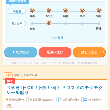
職場の雰囲気
年齢層
20代
30代
40代
50代
60代
男女比率
女性
男性
もっと見る
気になる!
応募へ進む
詳しく見る
派遣会社
マンパワーグループ株式会社 ケアサービス事業部 （医療福祉介護関連）
未読
掲載日
2026/08/07
NEW
《単発1日OK！日払い可》＊コスメのモクモク
シール貼り
職種未経験OK
交通費別途支給あり
土日祝日が休み
WEB登録OK
派遣