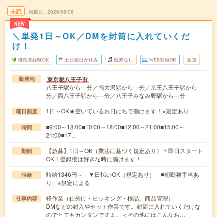
未読
掲載日
2026/08/08
NEW
＼単発1日～OK／DMを封筒に入れていくだ
け！
職種未経験OK
土日祝日が休み
残業なし
WEB登録OK
派遣
東京都八王子市
勤務地
八王子駅から---分／南大沢駅から---分／京王八王子駅から---
分／西八王子駅から---分／八王子みなみ野駅から---分
1日～OK★空いているお日にちで働けます！※規定あり
曜日頻度
■9:00～18:00■10:00～18:00■12:00～21:00■15:00～
時間
21:00■17…
【急募】1日～OK（業法に基づく規定あり）＊即日スタート
期間
OK！登録後は好きな時に働けます！
時給1346円～ ▼日払いOK（規定あり） ■初勤務手当あ
時給
り ※規定による
軽作業（仕分け・ピッキング・検品、商品管理）
仕事内容
DMなどの封入やセット作業です。封筒に入れていくだけな
のでとてもカンタンですよ。＜その他にはこんなお…