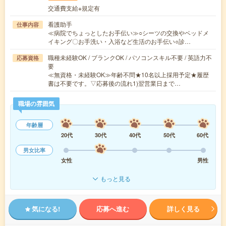
交通費支給※規定有
看護助手
仕事内容
≪病院でちょっとしたお手伝い≫○シーツの交換やベッドメ
イキング〇お手洗い・入浴など生活のお手伝い○診…
職種未経験OK / ブランクOK / パソコンスキル不要 / 英語力不
応募資格
要
≪無資格・未経験OK≫年齢不問★10名以上採用予定★履歴
書は不要です。▽応募後の流れ1)翌営業日まで…
職場の雰囲気
年齢層
20代
30代
40代
50代
60代
男女比率
女性
男性
もっと見る
気になる!
応募へ進む
詳しく見る