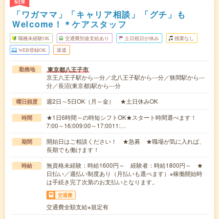
NEW
「ワガママ」「キャリア相談」「グチ」も
Welcome！＊ケアスタッフ
職種未経験OK
交通費別途支給あり
土日祝日が休み
残業なし
WEB登録OK
派遣
東京都八王子市
勤務地
京王八王子駅から---分／北八王子駅から---分／狭間駅から---
分／長沼(東京都)駅から---分
週2日～5日OK（月～金） ★土日休みOK
曜日頻度
★1日6時間～の時短シフトOK★スタート時間選べます！
時間
7:00～16:009:00～17:0011:…
開始日はご相談ください！ ★急募 ★職場が気に入れば、
期間
長期でも働けます！
無資格未経験：時給1600円～ 経験者：時給1800円～ ★
時給
日払い／週払い制度あり（月払いも選べます）※稼働開始時
は手続き完了次第のお支払いとなります。
交通費
交通費全額支給※規定有