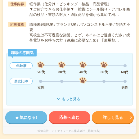
軽作業（仕分け・ピッキング・検品、商品管理）
仕事内容
▼ご紹介できるお仕事例▼・雑貨にシール貼り・アパレル商
品の検品・書類の封入・通販商品を棚から集めて梱…
職種未経験OK / ブランクOK / パソコンスキル不要 / 英語力不
応募資格
要
高校生は不可過度な染髪、ヒゲ、ネイルはご遠慮ください携
帯電話をお持ちの方（連絡に必要なため）【雇用契…
職場の雰囲気
年齢層
20代
30代
40代
50代
60代
男女比率
女性
男性
もっと見る
気になる!
応募へ進む
詳しく見る
派遣会社
テイケイワークス株式会社（募集担当）