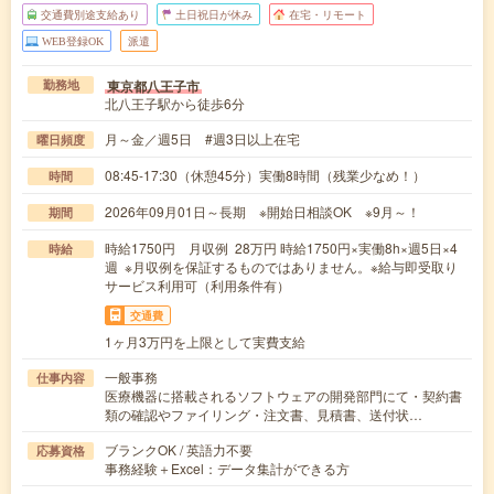
交通費別途支給あり
土日祝日が休み
在宅・リモート
WEB登録OK
派遣
東京都八王子市
勤務地
北八王子駅から徒歩6分
月～金／週5日 #週3日以上在宅
曜日頻度
08:45-17:30（休憩45分）実働8時間（残業少なめ！）
時間
2026年09月01日～長期 ※開始日相談OK ※9月～！
期間
時給1750円 月収例 28万円 時給1750円×実働8h×週5日×4
時給
週 ※月収例を保証するものではありません。※給与即受取り
サービス利用可（利用条件有）
交通費
1ヶ月3万円を上限として実費支給
一般事務
仕事内容
医療機器に搭載されるソフトウェアの開発部門にて・契約書
類の確認やファイリング・注文書、見積書、送付状…
ブランクOK / 英語力不要
応募資格
事務経験＋Excel：データ集計ができる方