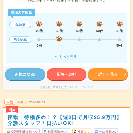
が活躍中！＊学生歓迎！＊主婦・主夫歓迎！＊…
職場の雰囲気
年齢層
20代
30代
40代
50代
60代
男女比率
女性
男性
もっと見る
気になる!
応募へ進む
詳しく見る
派遣会社
株式会社デルタソリューションズ
未読
掲載日
2026/08/09
NEW
夜勤＝待機多め！？【週2日で月収25.9万円】
介護スタッフ＊日払いOK!
交通費別途支給あり
土日祝日が休み
残業なし
WEB登録OK