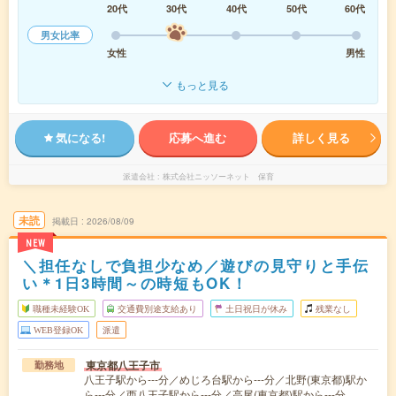
20代
30代
40代
50代
60代
男女比率
女性
男性
もっと見る
気になる!
応募へ進む
詳しく見る
派遣会社
株式会社ニッソーネット 保育
未読
掲載日
2026/08/09
NEW
＼担任なしで負担少なめ／遊びの見守りと手伝
い＊1日3時間～の時短もOK！
職種未経験OK
交通費別途支給あり
土日祝日が休み
残業なし
WEB登録OK
派遣
東京都八王子市
勤務地
八王子駅から---分／めじろ台駅から---分／北野(東京都)駅か
ら---分／西八王子駅から---分／高尾(東京都)駅から---分