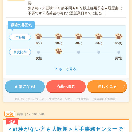
要
無資格・未経験OK年齢不問★10名以上採用予定★履歴書は
不要です▽応募後の流れ1)翌営業日までに担当…
職場の雰囲気
年齢層
20代
30代
40代
50代
60代
男女比率
女性
男性
もっと見る
気になる!
応募へ進む
詳しく見る
派遣会社
マンパワーグループ株式会社 ケアサービス事業部 （医療福祉介護関連）
未読
掲載日
2026/08/09
NEW
＜経験がない方も大歓迎＞大手事務センターで