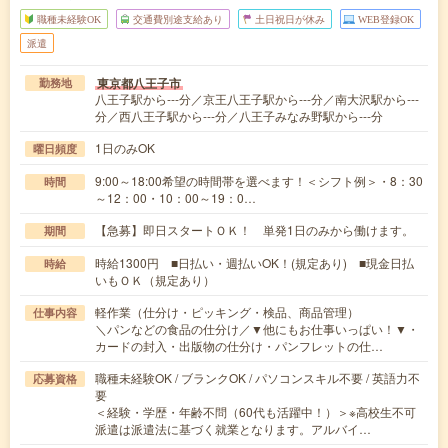
職種未経験OK
交通費別途支給あり
土日祝日が休み
WEB登録OK
派遣
東京都八王子市
勤務地
八王子駅から---分／京王八王子駅から---分／南大沢駅から---
分／西八王子駅から---分／八王子みなみ野駅から---分
1日のみOK
曜日頻度
9:00～18:00希望の時間帯を選べます！＜シフト例＞・8：30
時間
～12：00・10：00～19：0…
【急募】即日スタートＯＫ！ 単発1日のみから働けます。
期間
時給1300円 ■日払い・週払いOK！(規定あり) ■現金日払
時給
いもＯＫ（規定あり）
軽作業（仕分け・ピッキング・検品、商品管理）
仕事内容
＼パンなどの食品の仕分け／▼他にもお仕事いっぱい！▼・
カードの封入・出版物の仕分け・パンフレットの仕…
職種未経験OK / ブランクOK / パソコンスキル不要 / 英語力不
応募資格
要
＜経験・学歴・年齢不問（60代も活躍中！）＞※高校生不可
派遣は派遣法に基づく就業となります。アルバイ…