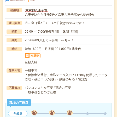
東京都八王子市
勤務地
八王子駅から徒歩5分／京王八王子駅から徒歩5分
月～金（週5日） ※土日祝はお休みです！
曜日頻度
09:00～17:00(実働7時間 休憩1時間)
時間
2026年09月上旬～長期 ※9月～！
期間
時給1600円 月収例 224,000円+残業代
時給
交通費
全額支給
一般事務
仕事内容
＊保険申込受付、申込データ入力＊Excelを使用したデータ
管理・抽出＊IDの発行・削除の対応＊電話対…
パソコンスキル不要 / 英語力不要
応募資格
一般事務などのご経験
職場の雰囲気
年齢層