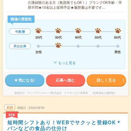
介護経験のある方（無資格でもOK！）ブランクOK年齢・学
歴不問★10名以上採用予定★履歴書は不要です…
職場の雰囲気
年齢層
20代
30代
40代
50代
60代
男女比率
女性
男性
もっと見る
気になる!
応募へ進む
詳しく見る
派遣会社
マンパワーグループ株式会社 ケアサービス事業部 （医療福祉介護関連）
未読
掲載日
2026/08/09
NEW
短時間シフトあり！WEBでサクッと登録OK＊
パンなどの食品の仕分け