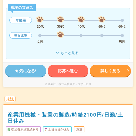
職場の雰囲気
年齢層
20代
30代
40代
50代
60代
男女比率
女性
男性
もっと見る
気になる!
応募へ進む
詳しく見る
派遣会社
株式会社スタッフサービス
未読
産業用機械・装置の製造/時給2100円/日勤/土
日休み
交通費別途支給あり
土日祝日が休み
派遣