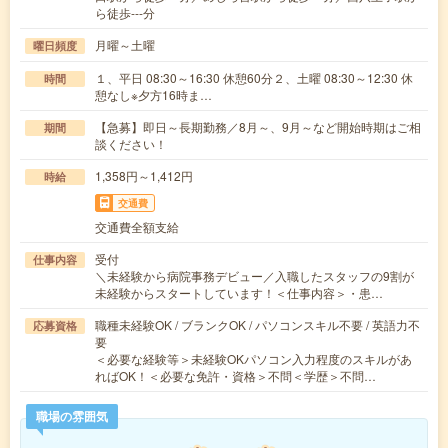
ら徒歩---分
月曜～土曜
曜日頻度
１、平日 08:30～16:30 休憩60分２、土曜 08:30～12:30 休
時間
憩なし※夕方16時ま…
【急募】即日～長期勤務／8月～、9月～など開始時期はご相
期間
談ください！
1,358円～1,412円
時給
交通費
交通費全額支給
受付
仕事内容
＼未経験から病院事務デビュー／入職したスタッフの9割が
未経験からスタートしています！＜仕事内容＞・患…
職種未経験OK / ブランクOK / パソコンスキル不要 / 英語力不
応募資格
要
＜必要な経験等＞未経験OKパソコン入力程度のスキルがあ
ればOK！＜必要な免許・資格＞不問＜学歴＞不問…
職場の雰囲気