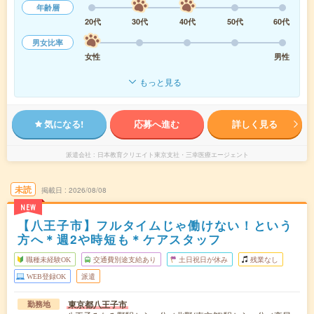
年齢層
20代
30代
40代
50代
60代
男女比率
女性
男性
もっと見る
気になる!
応募へ進む
詳しく見る
派遣会社
日本教育クリエイト東京支社・三幸医療エージェント
未読
掲載日
2026/08/08
NEW
【八王子市】フルタイムじゃ働けない！という
方へ＊週2や時短も＊ケアスタッフ
職種未経験OK
交通費別途支給あり
土日祝日が休み
残業なし
WEB登録OK
派遣
東京都八王子市
勤務地