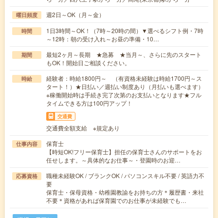
週2日～OK（月～金）
曜日頻度
1日3時間～OK！（7時～20時の間）▼選べるシフト例・7時
時間
～12時：朝の受け入れ～お昼の準備・10…
最短2ヶ月～長期 ★急募 ★当月～、さらに先のスタート
期間
もOK！開始日ご相談ください。
経験者：時給1800円～ （有資格未経験は時給1700円～ス
時給
タート！）★日払い／週払い制度あり（月払いも選べます）
※稼働開始時は手続き完了次第のお支払いとなります★フル
タイムできる方は100円アップ！
交通費
交通費全額支給 ※規定あり
保育士
仕事内容
【時短OK!フリー保育士】担任の保育士さんのサポートをお
任せします。～具体的なお仕事～・登園時のお迎…
職種未経験OK / ブランクOK / パソコンスキル不要 / 英語力不
応募資格
要
保育士・保母資格・幼稚園教諭をお持ちの方＊履歴書・来社
不要＊資格があれば保育園でのお仕事が未経験でも…