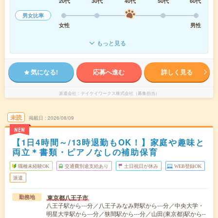
20代
30代
40代
50代
60代
男女比率
女性
男性
もっと見る
気になる!
応募へ進む
詳しく見る
派遣会社
テイケイワークス株式会社（募集担当）
未読
掲載日
2026/08/09
NEW
【1日4時間～/13時退勤もOK！】家庭や趣味と
両立＊書類・ピアノなしの補助保育
職種未経験OK
交通費別途支給あり
土日祝日が休み
WEB登録OK
派遣
東京都八王子市
勤務地
八王子駅から---分／八王子みなみ野駅から---分／中央大学・
明星大学駅から---分／狭間駅から---分／山田(東京都)駅から--