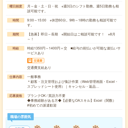
月～金・土・日・祝 ※週3日のシフト勤務。週5日勤務も相
曜日頻度
談可能です。
9:00～15:00 ※休憩60分。9時～18時の勤務も相談可能で
時間
す。
【急募】即日～長期 ※開始日はご相談可能です！ ※8月
期間
～！
時給1350円～1400円＋交 ■給与の前払いが可能な速払いサ
時給
ービスあり
交通費
交通費支給あり
一般事務
仕事内容
＊顧客・注文管理および集計作業（Web管理画面・Excel・
スプレッドシート使用）｜キャンセル・返品…
ブランクOK / 英語力不要
応募資格
◆事務経験がある方◆【必要なOAスキル】Excel（関数）
#初めての派遣歓迎
職場の雰囲気