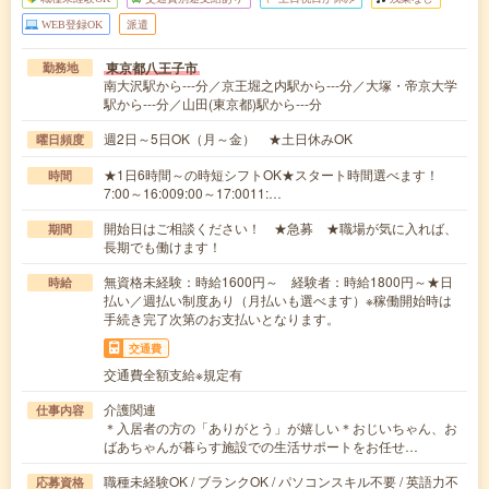
WEB登録OK
派遣
東京都八王子市
勤務地
南大沢駅から---分／京王堀之内駅から---分／大塚・帝京大学
駅から---分／山田(東京都)駅から---分
週2日～5日OK（月～金） ★土日休みOK
曜日頻度
★1日6時間～の時短シフトOK★スタート時間選べます！
時間
7:00～16:009:00～17:0011:…
開始日はご相談ください！ ★急募 ★職場が気に入れば、
期間
長期でも働けます！
無資格未経験：時給1600円～ 経験者：時給1800円～★日
時給
払い／週払い制度あり（月払いも選べます）※稼働開始時は
手続き完了次第のお支払いとなります。
交通費
交通費全額支給※規定有
介護関連
仕事内容
＊入居者の方の「ありがとう」が嬉しい＊おじいちゃん、お
ばあちゃんが暮らす施設での生活サポートをお任せ…
職種未経験OK / ブランクOK / パソコンスキル不要 / 英語力不
応募資格