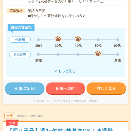
ック＊Excelデータのやり取り など＊ファイ…
英語力不要
応募資格
■何かしらの事務経験をお持ちの方♪
職場の雰囲気
年齢層
20代
30代
40代
50代
60代
男女比率
女性
男性
もっと見る
気になる!
応募へ進む
詳しく見る
派遣会社
パーソルテンプスタッフ株式会社 首都圏
未読
掲載日
2026/08/09
NEW
【西八王子】週3×午前×扶養内OK！車通勤