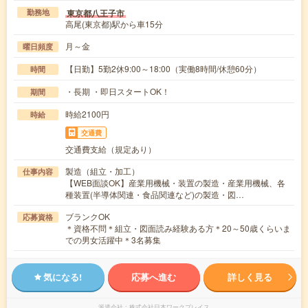
東京都八王子市
勤務地
高尾(東京都)駅から車15分
月～金
曜日頻度
【日勤】5勤2休9:00～18:00（実働8時間/休憩60分）
時間
・長期 ・即日スタートOK！
期間
時給2100円
時給
交通費
交通費支給（規定あり）
製造（組立・加工）
仕事内容
【WEB面談OK】産業用機械・装置の製造・産業用機械、各
種装置(半導体関連・食品関連など)の製造・図…
ブランクOK
応募資格
＊資格不問＊組立・図面読み経験ある方＊20～50歳くらいま
での男女活躍中＊3名募集
気になる!
応募へ進む
詳しく見る
派遣会社
株式会社日本ワークプレイス