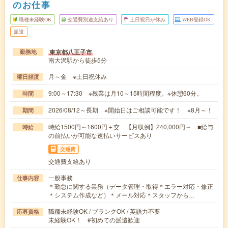
のお仕事
職種未経験OK
交通費別途支給あり
土日祝日が休み
WEB登録OK
派遣
東京都八王子市
勤務地
南大沢駅から徒歩5分
月～金 ※土日祝休み
曜日頻度
9:00～17:30 ※残業は月10～15時間程度。※休憩60分。
時間
2026/08/12～長期 ※開始日はご相談可能です！ ※8月～！
期間
時給1500円～1600円＋交 【月収例】240,000円～ ■給与
時給
の前払いが可能な速払いサービスあり
交通費
交通費支給あり
一般事務
仕事内容
＊勤怠に関する業務（データ管理・取得＊エラー対応・修正
＊システム作成など）＊メール対応＊スタッフから…
職種未経験OK / ブランクOK / 英語力不要
応募資格
未経験OK！ #初めての派遣歓迎