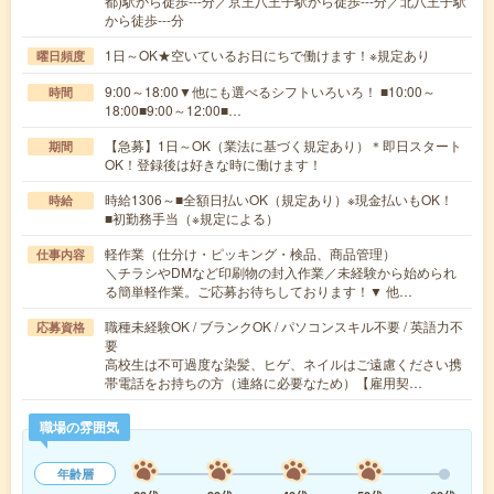
都)駅から徒歩---分／京王八王子駅から徒歩---分／北八王子駅
から徒歩---分
1日～OK★空いているお日にちで働けます！※規定あり
曜日頻度
9:00～18:00▼他にも選べるシフトいろいろ！ ■10:00～
時間
18:00■9:00～12:00■…
【急募】1日～OK（業法に基づく規定あり）＊即日スタート
期間
OK！登録後は好きな時に働けます！
時給1306～■全額日払いOK（規定あり）※現金払いもOK！
時給
■初勤務手当（※規定による）
軽作業（仕分け・ピッキング・検品、商品管理）
仕事内容
＼チラシやDMなど印刷物の封入作業／未経験から始められ
る簡単軽作業。ご応募お待ちしております！▼ 他…
職種未経験OK / ブランクOK / パソコンスキル不要 / 英語力不
応募資格
要
高校生は不可過度な染髪、ヒゲ、ネイルはご遠慮ください携
帯電話をお持ちの方（連絡に必要なため）【雇用契…
職場の雰囲気
年齢層