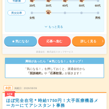
年齢層
20代
30代
40代
50代
60代
男女比率
女性
男性
もっと見る
気になる!
応募へ進む
詳しく見る
派遣会社
株式会社スタッフサービス
興味があったら「★気になる！」をタップ！
「気になる！」を押しておくと、派遣会社から
「面談確約」
や
「応募歓迎」
が届きます！
未読
掲載日
2026/08/09
NEW
ほぼ完全在宅＊時給1750円！大手医療機器メ
ーカーにてアシスタント事務