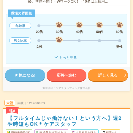
齢、学歴不問！・WワークOK！・10名以上採用…
職場の雰囲気
年齢層
20代
30代
40代
50代
60代
男女比率
女性
男性
もっと見る
気になる!
応募へ進む
詳しく見る
派遣会社
ケアスタッフィング株式会社
未読
掲載日
2026/08/09
NEW
【フルタイムじゃ働けない！という方へ】週2
や時短もOK＊ケアスタッフ
職種未経験OK
交通費別途支給あり
土日祝日が休み
残業なし