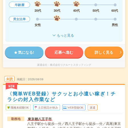
年齢層
20代
30代
40代
50代
60代
男女比率
女性
男性
もっと見る
気になる!
応募へ進む
詳しく見る
派遣会社
株式会社リクルートスタッフィング
未読
掲載日
2026/08/09
NEW
〈簡単WEB登録〉サクッとお小遣い稼ぎ！チ
ラシの封入作業など
職種未経験OK
土日祝日が休み
WEB登録OK
派遣
東京都八王子市
勤務地
八王子駅から徒歩---分／西八王子駅から徒歩---分／高尾(東京