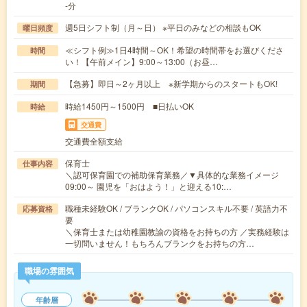
-分
週5日シフト制（月～日） ※平日のみなどの相談もOK
曜日頻度
≪シフト例≫1日4時間～OK！希望の時間帯をお選びくださ
時間
い！【午前メイン】9:00～13:00（お昼…
【急募】即日～2ヶ月以上 ※新学期からのスタートもOK!
期間
時給1450円～1500円 ■日払いOK
時給
交通費
交通費全額支給
保育士
仕事内容
＼認可保育園での補助保育業務／▼具体的な業務イメージ
09:00～ 園児を「おはよう！」と迎える10:…
職種未経験OK / ブランクOK / パソコンスキル不要 / 英語力不
応募資格
要
＼保育士または幼稚園教諭の資格をお持ちの方 ／実務経験は
一切問いません！もちろんブランクをお持ちの方…
職場の雰囲気
年齢層