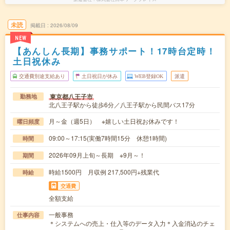
未読
掲載日
2026/08/09
NEW
【あんしん長期】事務サポート！17時台定時！
土日祝休み
交通費別途支給あり
土日祝日が休み
WEB登録OK
派遣
東京都八王子市
勤務地
北八王子駅から徒歩6分／八王子駅から民間バス17分
月～金（週5日） ※嬉しい土日祝お休みです！
曜日頻度
09:00～17:15(実働7時間15分 休憩1時間)
時間
2026年09月上旬～長期 ※9月～！
期間
時給1500円 月収例 217,500円+残業代
時給
交通費
全額支給
一般事務
仕事内容
＊システムへの売上・仕入等のデータ入力＊入金消込のチェ