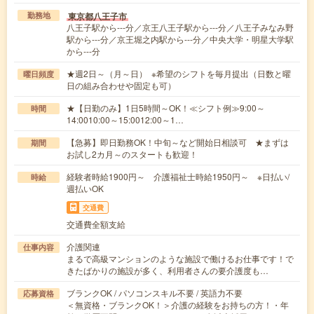
東京都八王子市
勤務地
八王子駅から---分／京王八王子駅から---分／八王子みなみ野
駅から---分／京王堀之内駅から---分／中央大学・明星大学駅
から---分
★週2日～（月～日） ※希望のシフトを毎月提出（日数と曜
曜日頻度
日の組み合わせや固定も可）
★【日勤のみ】1日5時間～OK！≪シフト例≫9:00～
時間
14:0010:00～15:0012:00～1…
【急募】即日勤務OK！中旬～など開始日相談可 ★まずは
期間
お試し2カ月～のスタートも歓迎！
経験者時給1900円～ 介護福祉士時給1950円～ ※日払い/
時給
週払いOK
交通費
交通費全額支給
介護関連
仕事内容
まるで高級マンションのような施設で働けるお仕事です！で
きたばかりの施設が多く、利用者さんの要介護度も…
ブランクOK / パソコンスキル不要 / 英語力不要
応募資格
＜無資格・ブランクOK！＞介護の経験をお持ちの方！・年