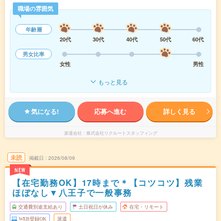
職場の雰囲気
年齢層
20代
30代
40代
50代
60代
男女比率
女性
男性
もっと見る
気になる!
応募へ進む
詳しく見る
派遣会社
株式会社リクルートスタッフィング
未読
掲載日
2026/08/09
NEW
【在宅勤務OK】17時まで＊【コツコツ】残業
ほぼなし▼八王子で一般事務
交通費別途支給あり
土日祝日が休み
在宅・リモート
WEB登録OK
派遣