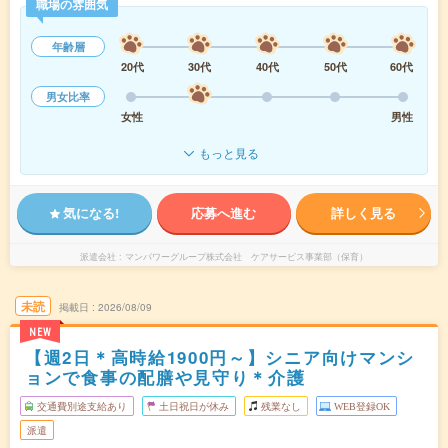
職場の雰囲気
年齢層
20代
30代
40代
50代
60代
男女比率
女性
男性
もっと見る
気になる!
応募へ進む
詳しく見る
派遣会社
マンパワーグループ株式会社 ケアサービス事業部（保育）
未読
掲載日
2026/08/09
NEW
【週2日＊高時給1900円～】シニア向けマンシ
ョンで食事の配膳や見守り＊介護
交通費別途支給あり
土日祝日が休み
残業なし
WEB登録OK
派遣