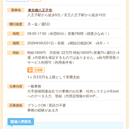
東京都八王子市
勤務地
八王子駅から徒歩5分／京王八王子駅から徒歩10分
月～金／週5日
曜日頻度
09:00-17:00（休憩60分）実働7時間（残業少なめ！）
時間
2026年09月01日～長期 ※開始日相談OK ※9月～！
期間
時給1600円 月収例 22万円 時給1600円×実働7h×週5日×4
時給
週 ※月収例を保証するものではありません。※給与即受取り
サービス利用可（利用条件有）
交通費
1ヶ月3万円を上限として実費支給
一般事務
仕事内容
大手損保関連会社での事務のお仕事・社内システムやExcel
へのデータ入力、登録（代理店情報やIDやP…
ブランクOK / 英語力不要
応募資格
事務の経験がある方
職場の雰囲気