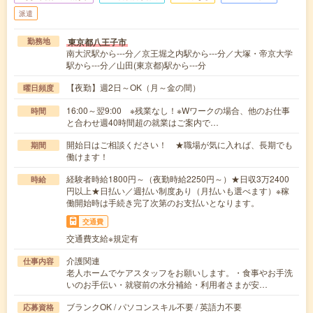
派遣
東京都八王子市
勤務地
南大沢駅から---分／京王堀之内駅から---分／大塚・帝京大学
駅から---分／山田(東京都)駅から---分
【夜勤】週2日～OK（月～金の間）
曜日頻度
16:00～翌9:00 ※残業なし！※Wワークの場合、他のお仕事
時間
と合わせ週40時間超の就業はご案内で…
開始日はご相談ください！ ★職場が気に入れば、長期でも
期間
働けます！
経験者時給1800円～（夜勤時給2250円～）★日収3万2400
時給
円以上★日払い／週払い制度あり（月払いも選べます）※稼
働開始時は手続き完了次第のお支払いとなります。
交通費
交通費支給※規定有
介護関連
仕事内容
老人ホームでケアスタッフをお願いします。・食事やお手洗
いのお手伝い・就寝前の水分補給・利用者さまが安…
ブランクOK / パソコンスキル不要 / 英語力不要
応募資格