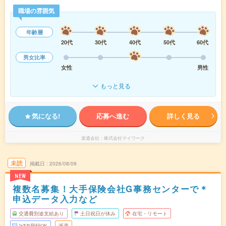
職場の雰囲気
年齢層
20代
30代
40代
50代
60代
男女比率
女性
男性
もっと見る
気になる!
応募へ進む
詳しく見る
派遣会社
株式会社マイワーク
未読
掲載日
2026/08/09
NEW
複数名募集！大手保険会社G事務センターで＊
申込データ入力など
交通費別途支給あり
土日祝日が休み
在宅・リモート
WEB登録OK
派遣