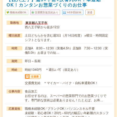
OK！カンタンお惣菜づくりのお仕事
職種未経験OK
交通費別途支給あり
WEB登録OK
派遣
東京都八王子市
勤務地
西八王子駅から徒歩12分
土日どちらかを含む週3日（月14日程度） ※曜日・時間固定
曜日頻度
シフトとなります。
店舗A 8:00～12:30（実働4.5h）店舗B 7:30～12:30（実
時間
働5.0h）お昼までの短…
即日～長期
期間
時給1340円 ＊週払い可（規定あり）
時給
交通費
交通費支給 ＊マイカー・バイク・自転車通勤OK！
食品加工
仕事内容
お任せするのは、スーパーの惣菜部門でのお惣菜づくりで
す。専門的な技術は必要ありません！たとえば、お寿…
職種未経験OK / ブランクOK / パソコンスキル不要
応募資格
未経験・初心者OK！20代～60代の幅広い年齢層のスタッフ