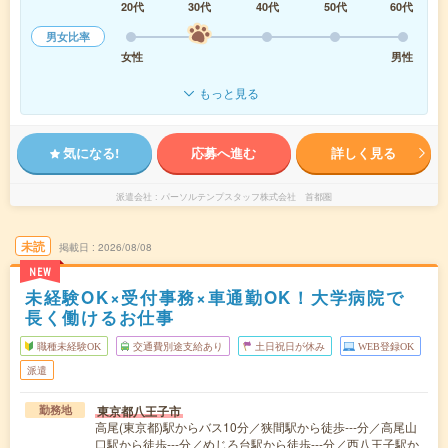
20代
30代
40代
50代
60代
男女比率
女性
男性
もっと見る
気になる!
応募へ進む
詳しく見る
派遣会社
パーソルテンプスタッフ株式会社 首都圏
未読
掲載日
2026/08/08
NEW
未経験OK×受付事務×車通勤OK！大学病院で
長く働けるお仕事
職種未経験OK
交通費別途支給あり
土日祝日が休み
WEB登録OK
派遣
東京都八王子市
勤務地
高尾(東京都)駅からバス10分／狭間駅から徒歩---分／高尾山
口駅から徒歩---分／めじろ台駅から徒歩---分／西八王子駅か