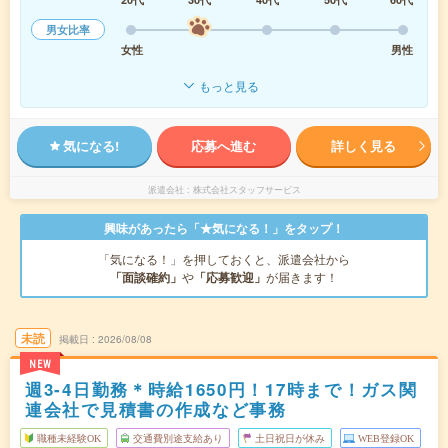
男女比率
女性
男性
もっと見る
気になる!
応募へ進む
詳しく見る
派遣会社
株式会社スタッフサービス
興味があったら「★気になる！」をタップ！
「気になる！」を押しておくと、派遣会社から
「面談確約」
や
「応募歓迎」
が届きます！
未読
掲載日
2026/08/08
NEW
週3-4日勤務＊時給1650円！17時まで！ガス関
連会社で見積書の作成など事務
職種未経験OK
交通費別途支給あり
土日祝日が休み
WEB登録OK