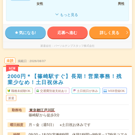
女性
男性
もっと見る
気になる!
応募へ進む
詳しく見る
派遣会社
パーソルテンプスタッフ株式会社
未読
掲載日
2026/08/07
NEW
2000円＊【篠崎駅すぐ】長期！営業事務！残
業少なめ！土日祝休み
職種未経験OK
交通費別途支給あり
土日祝日が休み
WEB登録OK
派遣
東京都江戸川区
勤務地
篠崎駅から徒歩3分
月～金（週5日） ※土日祝お休みです
曜日頻度
09:00～18:00(実働8時間 休憩1時間)※9時半～17時半コアタ
時間