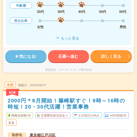
年齢層
20代
30代
40代
50代
60代
男女比率
女性
男性
もっと見る
気になる!
応募へ進む
詳しく見る
派遣会社
ウーマンスタッフ株式会社
未読
掲載日
2026/08/07
NEW
2000円＊9月開始！篠崎駅すぐ！9時～16時の
時短！20・30代活躍！営業事務
職種未経験OK
交通費別途支給あり
土日祝日が休み
WEB登録OK
派遣
東京都江戸川区
勤務地