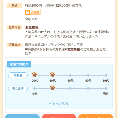
時給2000円 月収例 320,000円+残業代
時給
交通費
全額支給
営業事務
仕事内容
＊輸入品の仕入れにおける価格交渉＊伝票作成＊在庫資料の
作成＊マニュアルの作成＊受発注＊問い合わせへの…
職種未経験OK / ブランクOK / 英語力不要
応募資格
■事務経験をお持ちの方歓迎■
のご経験がある方、
営業事務
歓迎
職場の雰囲気
年齢層
20代
30代
40代
50代
60代
男女比率
女性
男性
もっと見る