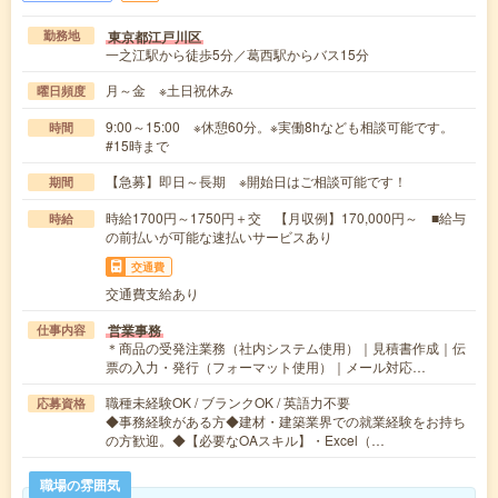
東京都江戸川区
勤務地
一之江駅から徒歩5分／葛西駅からバス15分
月～金 ※土日祝休み
曜日頻度
9:00～15:00 ※休憩60分。※実働8hなども相談可能です。
時間
#15時まで
【急募】即日～長期 ※開始日はご相談可能です！
期間
時給1700円～1750円＋交 【月収例】170,000円～ ■給与
時給
の前払いが可能な速払いサービスあり
交通費
交通費支給あり
営業事務
仕事内容
＊商品の受発注業務（社内システム使用）｜見積書作成｜伝
票の入力・発行（フォーマット使用）｜メール対応…
職種未経験OK / ブランクOK / 英語力不要
応募資格
◆事務経験がある方◆建材・建築業界での就業経験をお持ち
の方歓迎。◆【必要なOAスキル】・Excel（…
職場の雰囲気