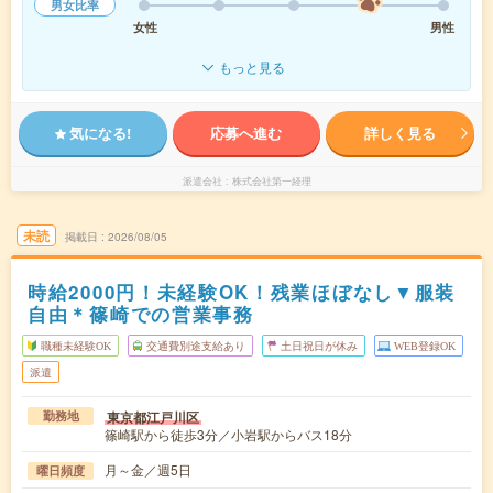
男女比率
女性
男性
もっと見る
気になる!
応募へ進む
詳しく見る
派遣会社
株式会社第一経理
未読
掲載日
2026/08/05
時給2000円！未経験OK！残業ほぼなし▼服装
自由＊篠崎での営業事務
職種未経験OK
交通費別途支給あり
土日祝日が休み
WEB登録OK
派遣
東京都江戸川区
勤務地
篠崎駅から徒歩3分／小岩駅からバス18分
月～金／週5日
曜日頻度