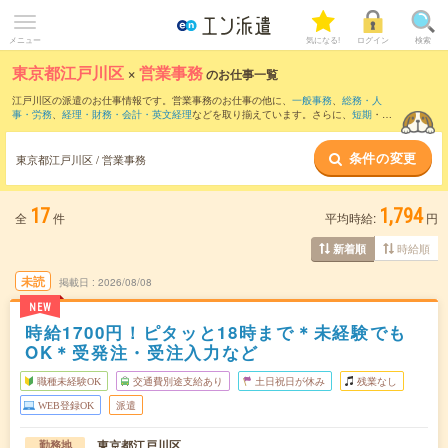
メニュー
気になる!
ログイン
検索
東京都江戸川区
×
営業事務
のお仕事一覧
江戸川区の派遣のお仕事情報です。営業事務のお仕事の他に、
一般事務
、
総務・人
事・労務
、
経理・財務・会計・英文経理
などを取り揃えています。さらに、
短期
・
単
発
などの期間や、
職種未経験OK
などのこだわり条件で絞り込んでいただけます。職種
辞典：
営業事務のお仕事とは？とは？
条件の変更
東京都江戸川区 / 営業事務
17
1,794
全
件
平均時給:
円
時給順
新着順
未読
掲載日
2026/08/08
NEW
時給1700円！ピタッと18時まで＊未経験でも
OK＊受発注・受注入力など
職種未経験OK
交通費別途支給あり
土日祝日が休み
残業なし
WEB登録OK
派遣
東京都江戸川区
勤務地