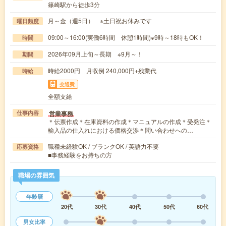
篠崎駅から徒歩3分
月～金（週5日） ※土日祝お休みです
曜日頻度
09:00～16:00(実働6時間 休憩1時間)※9時～18時もOK！
時間
2026年09月上旬～長期 ※9月～！
期間
時給2000円 月収例 240,000円+残業代
時給
交通費
全額支給
営業事務
仕事内容
＊伝票作成＊在庫資料の作成＊マニュアルの作成＊受発注＊
輸入品の仕入れにおける価格交渉＊問い合わせへの…
職種未経験OK / ブランクOK / 英語力不要
応募資格
■事務経験をお持ちの方
職場の雰囲気
年齢層
20代
30代
40代
50代
60代
男女比率