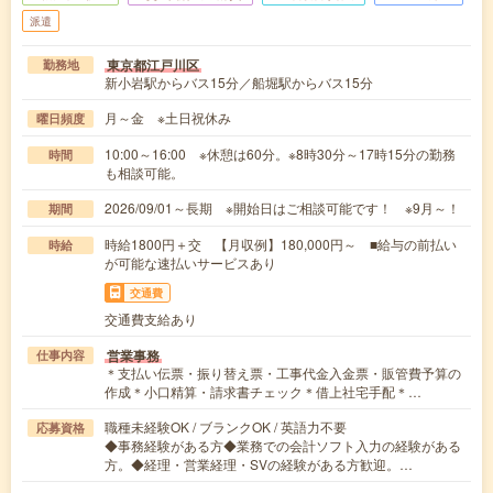
派遣
東京都江戸川区
勤務地
新小岩駅からバス15分／船堀駅からバス15分
月～金 ※土日祝休み
曜日頻度
10:00～16:00 ※休憩は60分。※8時30分～17時15分の勤務
時間
も相談可能。
2026/09/01～長期 ※開始日はご相談可能です！ ※9月～！
期間
時給1800円＋交 【月収例】180,000円～ ■給与の前払い
時給
が可能な速払いサービスあり
交通費
交通費支給あり
営業事務
仕事内容
＊支払い伝票・振り替え票・工事代金入金票・販管費予算の
作成＊小口精算・請求書チェック＊借上社宅手配＊…
職種未経験OK / ブランクOK / 英語力不要
応募資格
◆事務経験がある方◆業務での会計ソフト入力の経験がある
方。◆経理・営業経理・SVの経験がある方歓迎。…