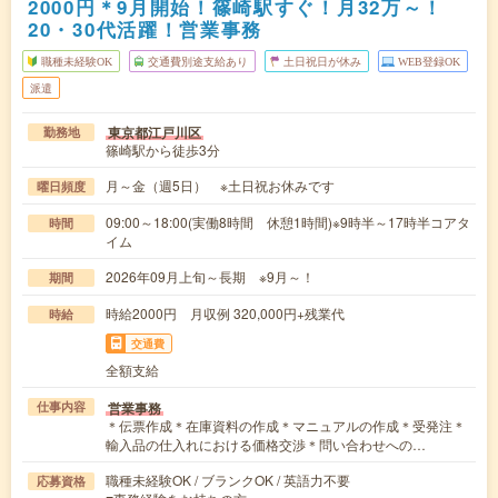
2000円＊9月開始！篠崎駅すぐ！月32万～！
20・30代活躍！営業事務
職種未経験OK
交通費別途支給あり
土日祝日が休み
WEB登録OK
派遣
東京都江戸川区
勤務地
篠崎駅から徒歩3分
月～金（週5日） ※土日祝お休みです
曜日頻度
09:00～18:00(実働8時間 休憩1時間)※9時半～17時半コアタ
時間
イム
2026年09月上旬～長期 ※9月～！
期間
時給2000円 月収例 320,000円+残業代
時給
交通費
全額支給
営業事務
仕事内容
＊伝票作成＊在庫資料の作成＊マニュアルの作成＊受発注＊
輸入品の仕入れにおける価格交渉＊問い合わせへの…
職種未経験OK / ブランクOK / 英語力不要
応募資格