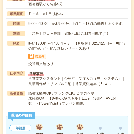
西葛西駅から徒歩5分
月～金 ※土日祝休み
曜日頻度
9:00～18:00 ※休憩60分。9時半～18時の勤務もあります。
時間
【急募】即日～長期 ※開始日はご相談可能です！
期間
時給1700円～1750円＋交 【月収例】325,125円～ ■給与
時給
の前払いが可能な速払いサービスあり
交通費
交通費支給あり
営業事務
仕事内容
＊営業アシスタント｜受発注・受注入力（専用システム）｜
見積書作成・サンプル手配｜営業資料編集（Pow…
職種未経験OK / ブランクOK / 英語力不要
応募資格
未経験OK！【必要なOAスキル】Excel（SUM・AVE関
数）・PowerPoint（プレゼン編集…
職場の雰囲気
年齢層
20代
30代
40代
50代
60代