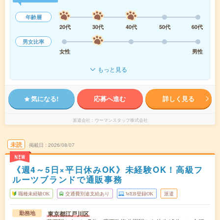
年齢層
20代
30代
40代
50代
60代
男女比率
女性
男性
もっと見る
気になる!
応募へ進む
詳しく見る
派遣会社
ウーマンスタッフ株式会社
未読
掲載日
2026/08/07
NEW
《週4～5日×平日休みOK》未経験OK！高級フ
ルーツブランドで通販事務
職種未経験OK
交通費別途支給あり
WEB登録OK
派遣
東京都江戸川区
勤務地