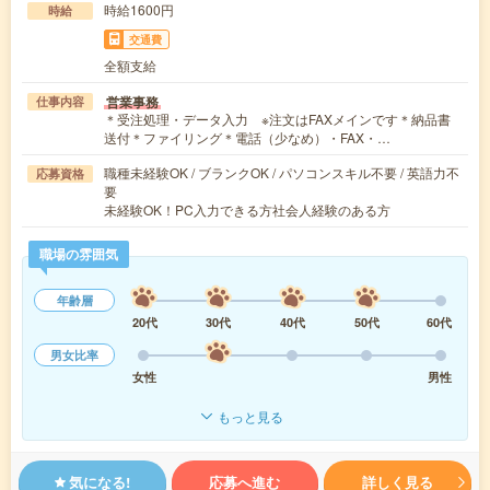
時給1600円
時給
交通費
全額支給
営業事務
仕事内容
＊受注処理・データ入力 ※注文はFAXメインです＊納品書
送付＊ファイリング＊電話（少なめ）・FAX・…
職種未経験OK / ブランクOK / パソコンスキル不要 / 英語力不
応募資格
要
未経験OK！PC入力できる方社会人経験のある方
職場の雰囲気
年齢層
20代
30代
40代
50代
60代
男女比率
女性
男性
もっと見る
気になる!
応募へ進む
詳しく見る