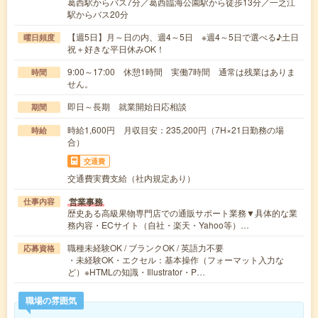
葛西駅からバス7分／葛西臨海公園駅から徒歩13分／一之江
駅からバス20分
【週5日】月～日の内、週4～5日 ※週4～5日で選べる♪土日
曜日頻度
祝＋好きな平日休みOK！
9:00～17:00 休憩1時間 実働7時間 通常は残業はありま
時間
せん。
即日～長期 就業開始日応相談
期間
時給1,600円 月収目安：235,200円（7H×21日勤務の場
時給
合）
交通費
交通費実費支給（社内規定あり）
営業事務
仕事内容
歴史ある高級果物専門店での通販サポート業務▼具体的な業
務内容・ECサイト（自社・楽天・Yahoo等）…
職種未経験OK / ブランクOK / 英語力不要
応募資格
・未経験OK・エクセル：基本操作（フォーマット入力な
ど）※HTMLの知識・Illustrator・P…
職場の雰囲気