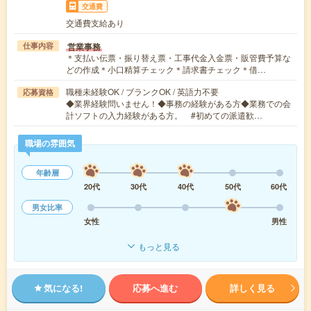
交通費
交通費支給あり
営業事務
仕事内容
＊支払い伝票・振り替え票・工事代金入金票・販管費予算な
どの作成＊小口精算チェック＊請求書チェック＊借…
職種未経験OK / ブランクOK / 英語力不要
応募資格
◆業界経験問いません！◆事務の経験がある方◆業務での会
計ソフトの入力経験がある方。 #初めての派遣歓…
職場の雰囲気
年齢層
20代
30代
40代
50代
60代
男女比率
女性
男性
もっと見る
気になる!
応募へ進む
詳しく見る