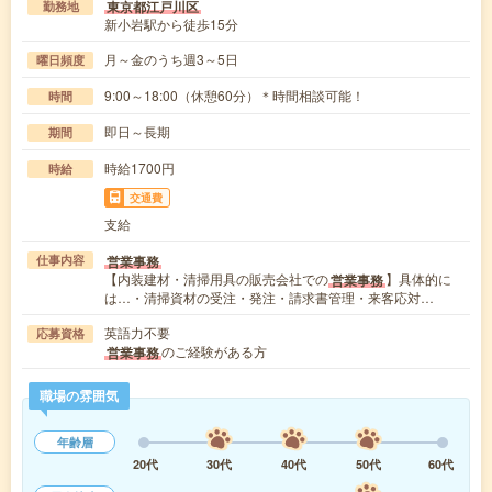
東京都江戸川区
勤務地
新小岩駅から徒歩15分
月～金のうち週3～5日
曜日頻度
9:00～18:00（休憩60分）＊時間相談可能！
時間
即日～長期
期間
時給1700円
時給
交通費
支給
営業事務
仕事内容
【内装建材・清掃用具の販売会社での
】具体的に
営業事務
は…・清掃資材の受注・発注・請求書管理・来客応対…
英語力不要
応募資格
のご経験がある方
営業事務
職場の雰囲気
年齢層
20代
30代
40代
50代
60代