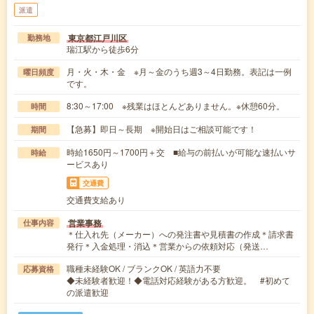
派遣
東京都江戸川区
勤務地
瑞江駅から徒歩6分
月・火・木・金 ※月～金のうち週3～4日勤務。表記は一例
曜日頻度
です。
8:30～17:00 ※残業はほとんどありません。※休憩60分。
時間
【急募】即日～長期 ※開始日はご相談可能です！
期間
時給1650円～1700円＋交 ■給与の前払いが可能な速払いサ
時給
ービスあり
交通費
交通費支給あり
営業事務
仕事内容
＊仕入れ先（メーカー）への発注書や見積書の作成＊請求書
発行＊入金処理・消込＊営業からの依頼対応（発送…
職種未経験OK / ブランクOK / 英語力不要
応募資格
◆未経験者歓迎！◆電話対応経験がある方歓迎。 #初めて
の派遣歓迎