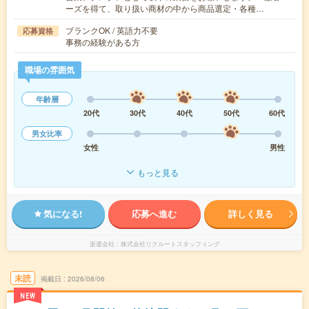
ーズを得て、取り扱い商材の中から商品選定・各種…
ブランクOK / 英語力不要
応募資格
事務の経験がある方
職場の雰囲気
年齢層
20代
30代
40代
50代
60代
男女比率
女性
男性
もっと見る
気になる!
応募へ進む
詳しく見る
派遣会社
株式会社リクルートスタッフィング
未読
掲載日
2026/08/06
NEW