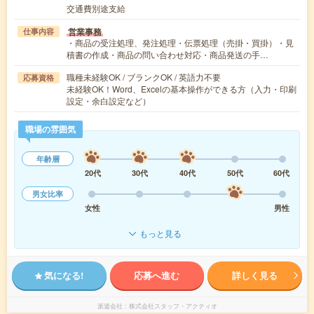
交通費別途支給
営業事務
仕事内容
・商品の受注処理、発注処理・伝票処理（売掛・買掛）・見
積書の作成・商品の問い合わせ対応・商品発送の手…
職種未経験OK / ブランクOK / 英語力不要
応募資格
未経験OK！Word、Excelの基本操作ができる方（入力・印刷
設定・余白設定など）
職場の雰囲気
年齢層
20代
30代
40代
50代
60代
男女比率
女性
男性
もっと見る
気になる!
応募へ進む
詳しく見る
派遣会社
株式会社スタッフ・アクティオ