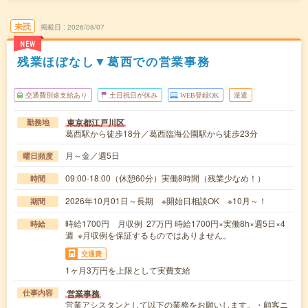
未読
掲載日
2026/08/07
NEW
残業ほぼなし▼葛西での営業事務
交通費別途支給あり
土日祝日が休み
WEB登録OK
派遣
東京都江戸川区
勤務地
葛西駅から徒歩18分／葛西臨海公園駅から徒歩23分
月～金／週5日
曜日頻度
09:00-18:00（休憩60分）実働8時間（残業少なめ！）
時間
2026年10月01日～長期 ※開始日相談OK ※10月～！
期間
時給1700円 月収例 27万円 時給1700円×実働8h×週5日×4
時給
週 ※月収例を保証するものではありません。
交通費
1ヶ月3万円を上限として実費支給
営業事務
仕事内容
営業アシスタンとして以下の業務をお願いします。・顧客ニ