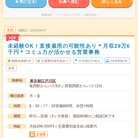
気になる!
応募へ進む
詳しく見る
派遣会社
パーソルテンプスタッフ株式会社
未読
掲載日
2026/08/07
NEW
未経験OK！直接雇用の可能性あり＊月収29万6
千円＊コミュ力が活かせる営業事務
職種未経験OK
交通費別途支給あり
土日祝日が休み
WEB登録OK
派遣
東京都江戸川区
勤務地
葛西駅からバス9分／西葛西駅からバス12分
月～金
曜日頻度
8：30～17：30実働8時間、休憩1時間
時間
即日～長期（3ヶ月更新） 開始時期のご相談OKです
期間
月給296,000円＋交通費別途支給+残業代
時給
交通費