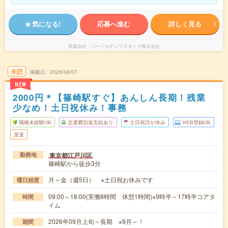
気になる!
応募へ進む
詳しく見る
派遣会社
パーソルテンプスタッフ株式会社
未読
掲載日
2026/08/07
NEW
2000円＊【篠崎駅すぐ】あんしん長期！残業
少なめ！土日祝休み！事務
職種未経験OK
交通費別途支給あり
土日祝日が休み
WEB登録OK
派遣
東京都江戸川区
勤務地
篠崎駅から徒歩3分
月～金（週5日） ※土日祝お休みです
曜日頻度
09:00～18:00(実働8時間 休憩1時間)※9時半～17時半コアタ
時間
イム
2026年09月上旬～長期 ※9月～！
期間