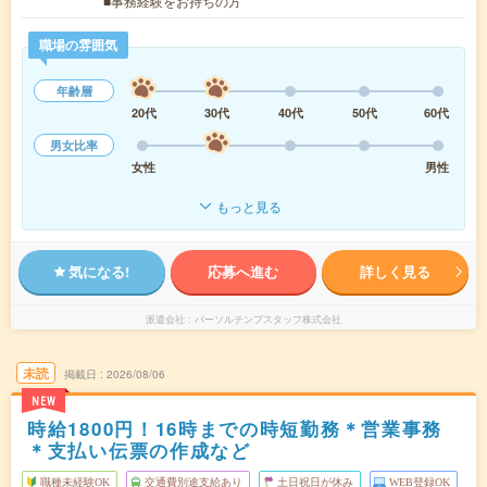
■事務経験をお持ちの方
職場の雰囲気
年齢層
20代
30代
40代
50代
60代
男女比率
女性
男性
もっと見る
気になる!
応募へ進む
詳しく見る
派遣会社
パーソルテンプスタッフ株式会社
未読
掲載日
2026/08/06
NEW
時給1800円！16時までの時短勤務＊営業事務
＊支払い伝票の作成など
職種未経験OK
交通費別途支給あり
土日祝日が休み
WEB登録OK