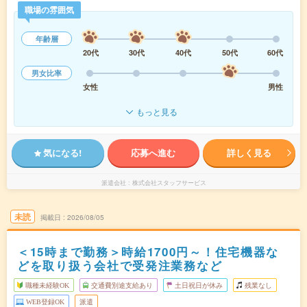
職場の雰囲気
年齢層
20代
30代
40代
50代
60代
男女比率
女性
男性
もっと見る
気になる!
応募へ進む
詳しく見る
派遣会社
株式会社スタッフサービス
未読
掲載日
2026/08/05
＜15時まで勤務＞時給1700円～！住宅機器な
どを取り扱う会社で受発注業務など
職種未経験OK
交通費別途支給あり
土日祝日が休み
残業なし
WEB登録OK
派遣