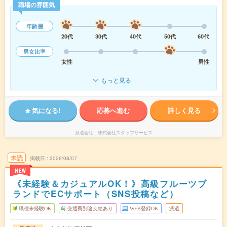
職場の雰囲気
年齢層
20代
30代
40代
50代
60代
男女比率
女性
男性
もっと見る
気になる!
応募へ進む
詳しく見る
派遣会社
株式会社スタッフサービス
未読
掲載日
2026/08/07
NEW
《未経験＆カジュアルOK！》高級フルーツブ
ランドでECサポート（SNS投稿など）
職種未経験OK
交通費別途支給あり
WEB登録OK
派遣