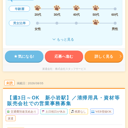
年齢層
20代
30代
40代
50代
60代
男女比率
女性
男性
もっと見る
気になる!
応募へ進む
詳しく見る
派遣会社
株式会社スタッフサービス
未読
掲載日
2026/08/05
【週3日～OK 新小岩駅】／清掃用具・資材等
販売会社での営業事務募集
交通費別途支給あり
土日祝日が休み
残業なし
WEB登録OK
派遣