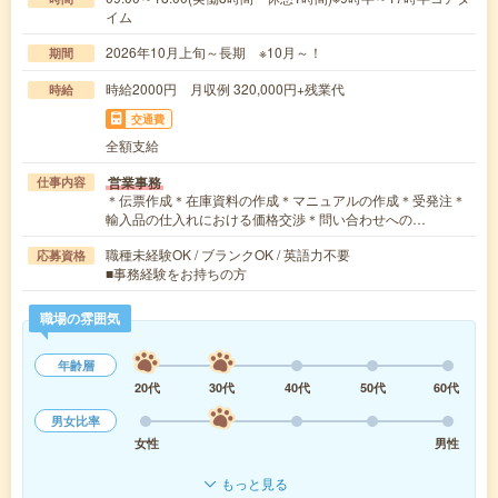
イム
2026年10月上旬～長期 ※10月～！
期間
時給2000円 月収例 320,000円+残業代
時給
交通費
全額支給
営業事務
仕事内容
＊伝票作成＊在庫資料の作成＊マニュアルの作成＊受発注＊
輸入品の仕入れにおける価格交渉＊問い合わせへの…
職種未経験OK / ブランクOK / 英語力不要
応募資格
■事務経験をお持ちの方
職場の雰囲気
年齢層
20代
30代
40代
50代
60代
男女比率
女性
男性
もっと見る