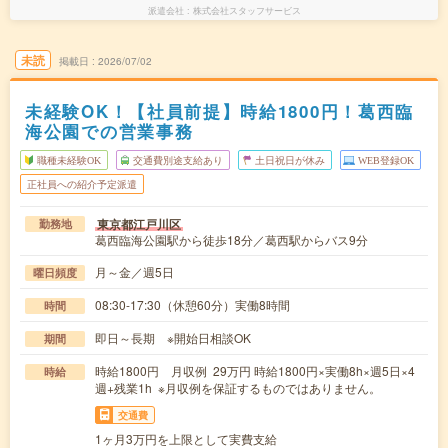
派遣会社
株式会社スタッフサービス
未読
掲載日
2026/07/02
未経験OK！【社員前提】時給1800円！葛西臨
海公園での営業事務
職種未経験OK
交通費別途支給あり
土日祝日が休み
WEB登録OK
正社員への紹介予定派遣
東京都江戸川区
勤務地
葛西臨海公園駅から徒歩18分／葛西駅からバス9分
月～金／週5日
曜日頻度
08:30-17:30（休憩60分）実働8時間
時間
即日～長期 ※開始日相談OK
期間
時給1800円 月収例 29万円 時給1800円×実働8h×週5日×4
時給
週+残業1h ※月収例を保証するものではありません。
交通費
1ヶ月3万円を上限として実費支給