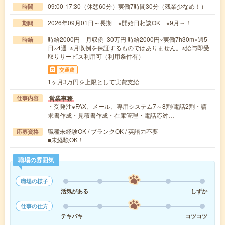
09:00-17:30（休憩60分）実働7時間30分（残業少なめ！）
時間
2026年09月01日～長期 ※開始日相談OK ※9月～！
期間
時給2000円 月収例 30万円 時給2000円×実働7h30m×週5
時給
日×4週 ※月収例を保証するものではありません。※給与即受
取りサービス利用可（利用条件有）
交通費
1ヶ月3万円を上限として実費支給
営業事務
仕事内容
・受発注※FAX、メール、専用システム7～8割/電話2割・請
求書作成・見積書作成・在庫管理・電話応対…
職種未経験OK / ブランクOK / 英語力不要
応募資格
■未経験OK！
職場の雰囲気
職場の様子
活気がある
しずか
仕事の仕方
テキパキ
コツコツ