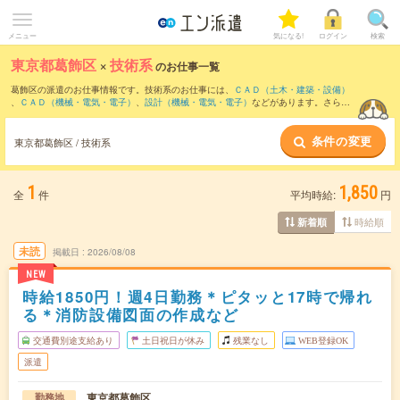
メニュー
気になる!
ログイン
検索
東京都葛飾区
×
技術系
のお仕事一覧
葛飾区の派遣のお仕事情報です。技術系のお仕事には、
ＣＡＤ（土木・建築・設備）
、
ＣＡＤ（機械・電気・電子）
、
設計（機械・電気・電子）
などがあります。さら
に、
短期
・
単発
などの期間や、
職種未経験OK
などのこだわり条件で絞り込んでいただ
けます。
条件の変更
東京都葛飾区 / 技術系
1
1,850
全
件
平均時給:
円
時給順
新着順
未読
掲載日
2026/08/08
NEW
時給1850円！週4日勤務＊ピタッと17時で帰れ
る＊消防設備図面の作成など
交通費別途支給あり
土日祝日が休み
残業なし
WEB登録OK
派遣
東京都葛飾区
勤務地