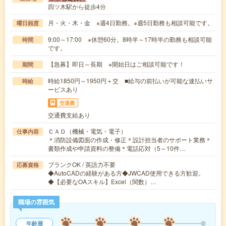
四ツ木駅から徒歩4分
月・火・木・金 ※週4日勤務。※週5日勤務も相談可能です。
曜日頻度
9:00～17:00 ※休憩60分。8時半～17時半の勤務も相談可能
時間
です。
【急募】即日～長期 ※開始日はご相談可能です！
期間
時給1850円～1950円＋交 ■給与の前払いが可能な速払いサ
時給
ービスあり
交通費
交通費支給あり
ＣＡＤ（機械・電気・電子）
仕事内容
＊消防設備図面の作成・修正＊設計担当者のサポート業務＊
書類作成や申請資料の整備＊電話応対（5～10件…
ブランクOK / 英語力不要
応募資格
◆AutoCADの経験がある方◆JWCAD使用できる方歓迎。
◆【必要なOAスキル】Excel（関数）…
職場の雰囲気
年齢層