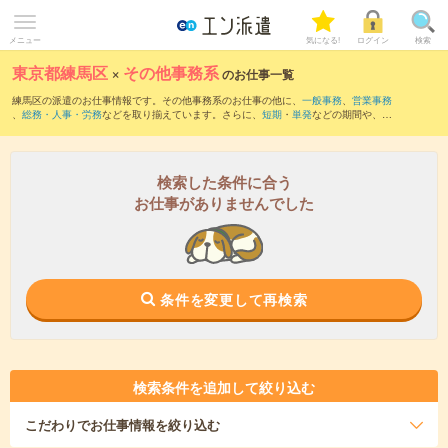
メニュー
気になる!
ログイン
検索
東京都練馬区
×
その他事務系
のお仕事一覧
練馬区の派遣のお仕事情報です。その他事務系のお仕事の他に、
一般事務
、
営業事務
、
総務・人事・労務
などを取り揃えています。さらに、
短期
・
単発
などの期間や、
職
種未経験OK
などのこだわり条件で絞り込んでいただけます。
検索した条件に合う
お仕事がありませんでした
条件を変更して再検索
検索条件を追加して絞り込む
こだわり
でお仕事情報を絞り込む