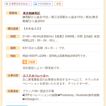
交通費別途支給あり
WEB登録OK
派遣
東京都練馬区
勤務地
練馬駅から徒歩10分／新江古田駅から徒歩10分／桜台(東京
都)駅から徒歩6分
【水木金土日】
曜日頻度
21:00～06:00(休憩60分)【残業】20時間／月間【詳細】休憩
時間
時間は23：00～24：00と…
9月1日から長期（6ヶ月～）です。
期間
時給1650円 ※22時～翌5時は深夜時給2063円です。
時給
交通費
当社規定により一部支給です。
ＤＴＰオペレーター
仕事内容
主に家電量販店のお客様を担当するチームにて、チラシのオ
ペレーションを担当いただきます。ディレクターや…
ブランクOK / 英語力不要
応募資格
■DTPオペレーションの経験■Photoshop／Illustrator操作経験
■InDesignの…