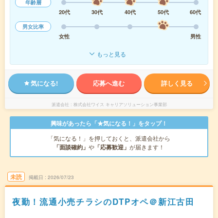
年齢層
20代
30代
40代
50代
60代
男女比率
女性
男性
もっと見る
気になる!
応募へ進む
詳しく見る
派遣会社
株式会社ワイス キャリアソリューション事業部
興味があったら「★気になる！」をタップ！
「気になる！」を押しておくと、派遣会社から
「面談確約」
や
「応募歓迎」
が届きます！
未読
掲載日
2026/07/23
夜勤！流通小売チラシのDTPオペ＠新江古田