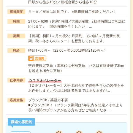
田駅から徒歩10分／新桜台駅から徒歩10分
月～日／祝日は出勤です。 ※勤務曜日ご相談ください！
曜日頻度
21:00～6:00（休憩1時間／実働8時間）※勤務時間はご相談に
時間
応じます。 開始時間を早くしたい・…
【長期】初回1ヶ月の後2ヶ月契約。その後3ヶ月更新の長
期間
期。秋～冬からのスタートも想定しております。
時給1700円～（22:00～翌5:00は時給2125円～）
時給
交通費
交通費規定支給（電車代は全額支給、バスは直線距離で2km
を超える場合に支給）
ＤＴＰオペレーター
仕事内容
【DTPオペレーター】大手印刷会社で特売チラシの製作をを
お任せします。今回は経験者募集ではありますが…
ブランクOK / 英語力不要
応募資格
■ブランクOK！（ブランク期間は5年以内を想定／それより
長い期間のブランクがある方もぜひご相談くださ…
職場の雰囲気