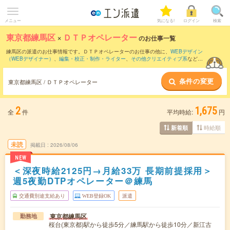
メニュー
気になる!
ログイン
検索
東京都練馬区
×
ＤＴＰオペレーター
のお仕事一覧
練馬区の派遣のお仕事情報です。ＤＴＰオペレーターのお仕事の他に、
WEBデザイン
（WEBデザイナー）
、
編集・校正・制作・ライター
、
その他クリエイティブ系
などを
取り揃えています。さらに、
短期
・
単発
などの期間や、
職種未経験OK
などのこだわり
条件で絞り込んでいただけます。職種辞典：
ＤＴＰオペレーターのお仕事とは？と
条件の変更
は？
東京都練馬区 / ＤＴＰオペレーター
2
1,675
全
件
平均時給:
円
時給順
新着順
未読
掲載日
2026/08/06
NEW
＜深夜時給2125円→月給33万 長期前提採用＞
週5夜勤DTPオペレーター＠練馬
交通費別途支給あり
WEB登録OK
派遣
東京都練馬区
勤務地
桜台(東京都)駅から徒歩5分／練馬駅から徒歩10分／新江古