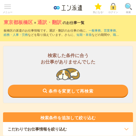
メニュー
気になる!
ログイン
検索
東京都板橋区
×
通訳・翻訳
のお仕事一覧
板橋区の派遣のお仕事情報です。通訳・翻訳のお仕事の他に、
一般事務
、
営業事務
、
総務・人事・労務
などを取り揃えています。さらに、
短期
・
単発
などの期間や、
職種
未経験OK
などのこだわり条件で絞り込んでいただけます。職種辞典：
通訳・翻訳のお
仕事とは？とは？
検索した条件に合う
お仕事がありませんでした
条件を変更して再検索
検索条件を追加して絞り込む
こだわり
でお仕事情報を絞り込む