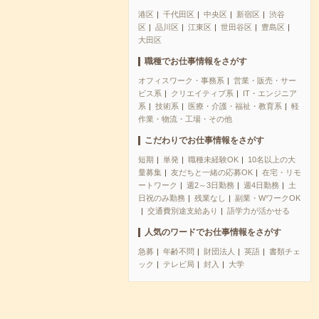
港区
千代田区
中央区
新宿区
渋谷
区
品川区
江東区
世田谷区
豊島区
大田区
職種でお仕事情報をさがす
オフィスワーク・事務系
営業・販売・サー
ビス系
クリエイティブ系
IT・エンジニア
系
技術系
医療・介護・福祉・教育系
軽
作業・物流・工場・その他
こだわりでお仕事情報をさがす
短期
単発
職種未経験OK
10名以上の大
量募集
友だちと一緒の応募OK
在宅・リモ
ートワーク
週2～3日勤務
週4日勤務
土
日祝のみ勤務
残業なし
副業・WワークOK
交通費別途支給あり
語学力が活かせる
人気のワードでお仕事情報をさがす
急募
年齢不問
財団法人
英語
書類チェ
ック
テレビ局
封入
大学