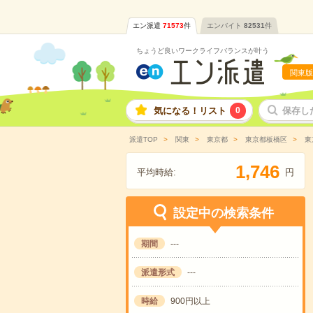
エン派遣
71573
件
エンバイト
82531
件
ちょうど良いワークライフバランスが叶う
関東版
気になる！リスト
0
保存し
派遣TOP
関東
東京都
東京都板橋区
東
,
1
7
4
6
平均時給:
円
設定中の検索条件
期間
---
派遣形式
---
時給
900円以上