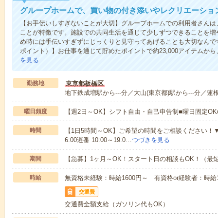
グループホームで、買い物の付き添いやレクリエーショ
【お手伝いしすぎないことが大切】グループホームでの利用者さんは
ことが特徴です。施設での共同生活を通じて少しずつできることを増
め時には手伝いすぎずにじっくりと見守ってあげることも大切なんです！
ポイント）】お仕事を通じて貯めたポイントで約23,000アイテムから
を見る
勤務地
東京都板橋区
地下鉄成増駅から---分／大山(東京都)駅から---分／蓮根
曜日頻度
【週2日～OK】シフト自由・自己申告制■曜日固定O
時間
【1日5時間～OK】ご希望の時間をご相談ください！▼シフト例
6:00遅番 10:00～19:0…
つづきを見る
期間
【急募】1ヶ月～OK！スタート日の相談もOK！（最
時給
無資格未経験：時給1600円～ 有資格or経験者：時給18
交通費
交通費全額支給（ガソリン代もOK）