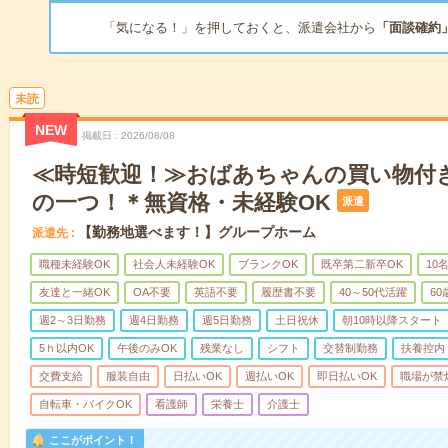
「気になる！」を押しておくと、派遣会社から
「面談確約
未読
NEW
掲載日
2026/08/08
≪時短歓迎！≫おばあちゃんの買い物付
の一つ！＊無資格・未経験OK
派遣
【勤務地選べます！】グループホーム
派遣先
職種未経験OK
社会人未経験OK
ブランクOK
既卒第二新卒OK
10
友達と一緒OK
OA不要
英語不要
履歴書不要
40～50代活躍
6
週2～3日勤務
週4日勤務
週5日勤務
土日祝休
朝10時以降スタート
5ｈ以内OK
午後のみOK
残業なし
シフト
交替制勤務
扶養控内
交費支給
服装自由
日払いOK
週払いOK
即日払いOK
職場が禁
自転車・バイクOK
看護師
栄養士
介護士
ここがポイント！