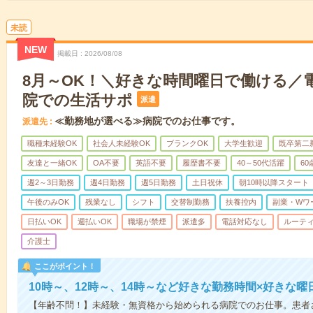
未読
NEW
掲載日
2026/08/08
8月～OK！＼好きな時間曜日で働ける／
院での生活サポ
派遣
≪勤務地が選べる≫病院でのお仕事です。
派遣先
職種未経験OK
社会人未経験OK
ブランクOK
大学生歓迎
既卒第二
友達と一緒OK
OA不要
英語不要
履歴書不要
40～50代活躍
6
週2～3日勤務
週4日勤務
週5日勤務
土日祝休
朝10時以降スタート
午後のみOK
残業なし
シフト
交替制勤務
扶養控内
副業・Wワ
日払いOK
週払いOK
職場が禁煙
派遣多
電話対応なし
ルーテ
介護士
ここがポイント！
10時～、12時～、14時～など好きな勤務時間×好きな曜
【年齢不問！】未経験・無資格から始められる病院でのお仕事。患者