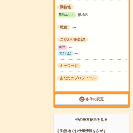
勤務地
板橋区
勤務エリア
職種
---
こだわりINDEX
---
絶対
---
できれば
キーワード
---
あなたのプロフィール
---
条件の変更
他の検索結果を見る
勤務地でお仕事情報をさがす