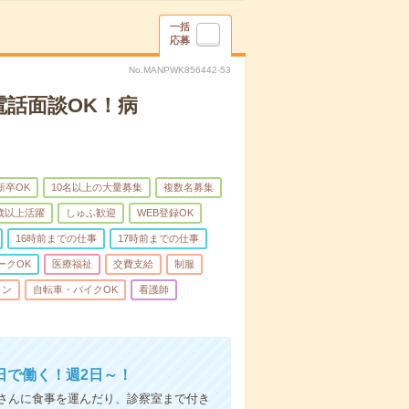
一括
応募
No.MANPWK856442-53
電話面談OK！病
新卒OK
10名以上の大量募集
複数名募集
0歳以上活躍
しゅふ歓迎
WEB登録OK
16時前までの仕事
17時前までの仕事
ークOK
医療福祉
交費支給
制服
ィン
自転車・バイクOK
看護師
日で働く！週2日～！
さんに食事を運んだり、診察室まで付き