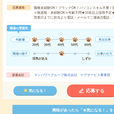
応募資格
職種未経験OK / ブランクOK / パソコンスキル不要 /
≪無資格・未経験OK≫年齢不問★10名以上採用予定
営業日までに担当より電話・メールでご連絡2)電話…
職場の雰囲気
年齢層
男女比率
20代
30代
40代
50代
60代
職場の様子
仕事の仕方
活気がある
しずか
マンパワーグループ株式会社 ケアサービス事業部 
派遣会社
応募する
気になる！
興味があったら「★気になる！」を