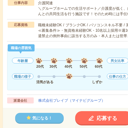
仕事内容
介護関連
＼グループホームでの生活サポート／介護度が低く、
んとの共同生活を行う施設です！そのため時には手伝
応募資格
職種未経験OK / ブランクOK / パソコンスキル不要 /
≪募集条件≫・無資格未経験OK・10名以上採用※週
遣禁止の例外事由に該当する方のみ・本人または世帯
職場の雰囲気
年齢層
男女比率
20代
30代
40代
50代
60代
職場の様子
仕事の仕方
活気がある
しずか
株式会社ブレイブ（マイナビグループ）
派遣会社
応募する
気になる！