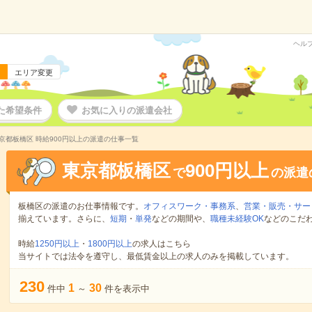
ヘル
エリア変更
た希望条件
お気に入りの派遣会社
京都板橋区 時給900円以上の派遣の仕事一覧
東京都板橋区
900円以上
で
の派遣
板橋区の派遣のお仕事情報です。
オフィスワーク・事務系
、
営業・販売・サー
揃えています。さらに、
短期
・
単発
などの期間や、
職種未経験OK
などのこだ
時給
1250円以上
・
1800円以上
の求人はこちら
当サイトでは法令を遵守し、最低賃金以上の求人のみを掲載しています。
230
1
30
件中
～
件を表示中