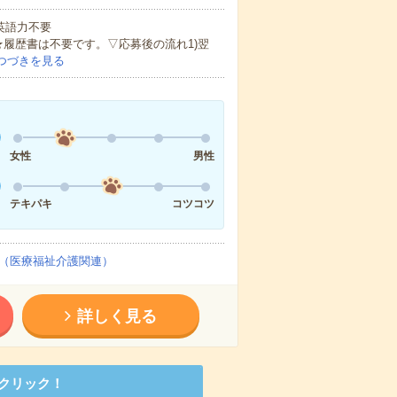
 英語力不要
★履歴書は不要です。▽応募後の流れ1)翌
つづきを見る
女性
男性
テキパキ
コツコツ
（医療福祉介護関連）
詳しく見る
クリック！