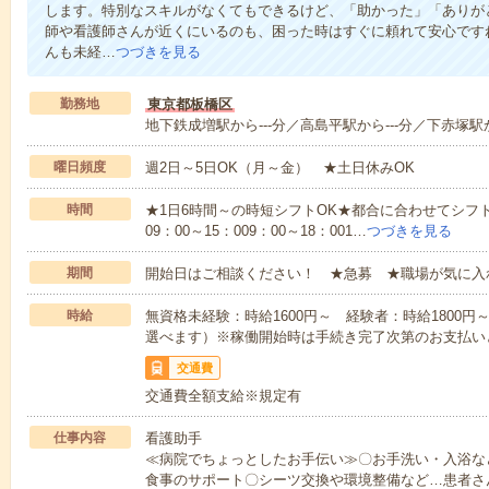
します。特別なスキルがなくてもできるけど、「助かった」「ありが
師や看護師さんが近くにいるのも、困った時はすぐに頼れて安心です
んも未経…
つづきを見る
勤務地
東京都板橋区
地下鉄成増駅から---分／高島平駅から---分／下赤塚駅か
曜日頻度
週2日～5日OK（月～金） ★土日休みOK
時間
★1日6時間～の時短シフトOK★都合に合わせてシフト
09：00～15：009：00～18：001…
つづきを見る
期間
開始日はご相談ください！ ★急募 ★職場が気に入
時給
無資格未経験：時給1600円～ 経験者：時給1800
選べます）※稼働開始時は手続き完了次第のお支払い
交通費
交通費全額支給※規定有
仕事内容
看護助手
≪病院でちょっとしたお手伝い≫〇お手洗い・入浴な
食事のサポート〇シーツ交換や環境整備など…患者さ