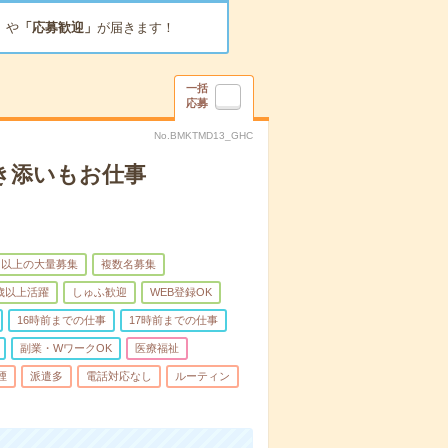
」
や
「応募歓迎」
が届きます！
一括
応募
No.BMKTMD13_GHC
き添いもお仕事
名以上の大量募集
複数名募集
0歳以上活躍
しゅふ歓迎
WEB登録OK
16時前までの仕事
17時前までの仕事
副業・WワークOK
医療福祉
煙
派遣多
電話対応なし
ルーティン