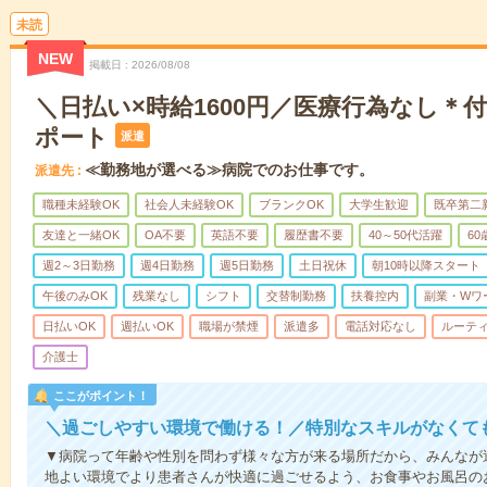
未読
NEW
掲載日
2026/08/08
＼日払い×時給1600円／医療行為なし＊
ポート
派遣
≪勤務地が選べる≫病院でのお仕事です。
派遣先
職種未経験OK
社会人未経験OK
ブランクOK
大学生歓迎
既卒第二
友達と一緒OK
OA不要
英語不要
履歴書不要
40～50代活躍
6
週2～3日勤務
週4日勤務
週5日勤務
土日祝休
朝10時以降スタート
午後のみOK
残業なし
シフト
交替制勤務
扶養控内
副業・Wワ
日払いOK
週払いOK
職場が禁煙
派遣多
電話対応なし
ルーテ
介護士
ここがポイント！
＼過ごしやすい環境で働ける！／特別なスキルがなくて
▼病院って年齢や性別を問わず様々な方が来る場所だから、みんなが
地よい環境でより患者さんが快適に過ごせるよう、お食事やお風呂の