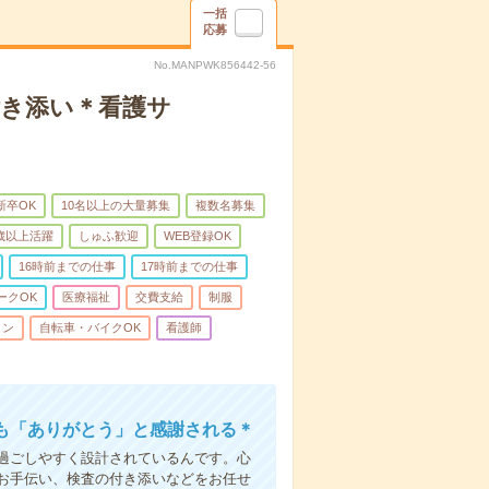
一括
応募
No.MANPWK856442-56
付き添い＊看護サ
新卒OK
10名以上の大量募集
複数名募集
0歳以上活躍
しゅふ歓迎
WEB登録OK
16時前までの仕事
17時前までの仕事
ークOK
医療福祉
交費支給
制服
ィン
自転車・バイクOK
看護師
も「ありがとう」と感謝される＊
過ごしやすく設計されているんです。心
お手伝い、検査の付き添いなどをお任せ