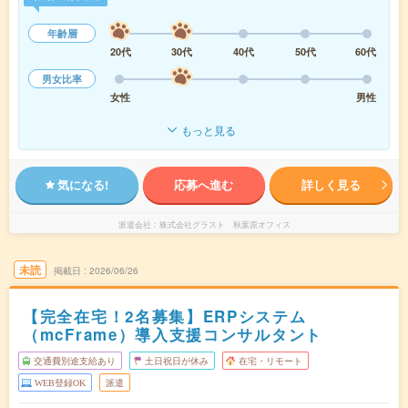
年齢層
20代
30代
40代
50代
60代
男女比率
女性
男性
もっと見る
気になる!
応募へ進む
詳しく見る
派遣会社
株式会社グラスト 秋葉原オフィス
未読
掲載日
2026/06/26
【完全在宅！2名募集】ERPシステム
（mcFrame）導入支援コンサルタント
交通費別途支給あり
土日祝日が休み
在宅・リモート
WEB登録OK
派遣