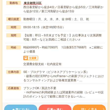
東京都荒川区
勤務地
西日暮里駅から徒歩4分／日暮里駅から徒歩5分／三河島駅か
ら徒歩12分／新三河島駅から徒歩13分
勤務曜日：月、火、水、木、金 休暇：土、日、祝
曜日頻度
09:00-18:15（休憩1時間15分）
時間
【短期：即日～9月末までを予定！】お仕事決まり次第調整
期間
可能：8月～などお気軽にご相談ください♬
時給6990円～時給7090円 1日換算5万7668円 ※ご経験に
時給
より優遇
交通費
交通費全額支給・社内規定有
SE・プログラマ（ビジネスアプリケーション系）
仕事内容
・顧客の現行ERPからmcFrameへの刷新プロジェクトにおけ
るコンサルティングおよび各種支援業務・…
ブランクOK / 英語力不要
応募資格
・mcFrameの利用経験または関連案件の経験（レビューや設
計のポイントなどで顧客に助言できるレベル…
気になる!
応募へ進む
詳しく見る