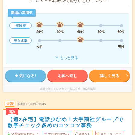
方 ◇PCの基本操作が可能な方（入力、マウス…
職場の雰囲気
年齢層
20代
30代
40代
50代
60代
男女比率
女性
男性
もっと見る
気になる!
応募へ進む
詳しく見る
派遣会社
ランスタッド株式会社 第2営業部
未読
掲載日
2026/08/05
NEW
【週2在宅】電話少なめ！大手商社グループで
数字チェック多めのコツコツ事務
交通費別途支給あり
土日祝日が休み
残業なし
在宅・リモート