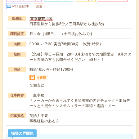
WEB登録OK
派遣
東京都荒川区
勤務地
日暮里駅から徒歩8分／三河島駅から徒歩8分
月～金（週5日） ※土日祝お休みです
曜日頻度
09:00～17:30(実働7時間30分 休憩1時間)
時間
【急募】即日～長期 28年3月末頃までの期間限定 9月スタ
期間
ート希望の方もお問合せください ※8月～！
時給1650円～時給1700円
時給
交通費
全額支給
一般事務
仕事内容
＊メーカーから送られてくる請求書の内容チェック＊出荷デ
ータとの照合＊システムエラーの確認＊電話・メー…
英語力不要
応募資格
事務経験のある方
職場の雰囲気