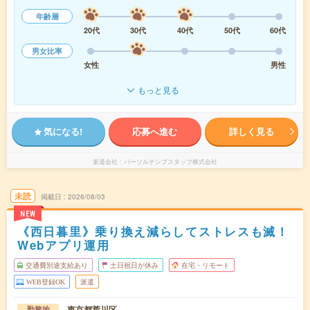
年齢層
20代
30代
40代
50代
60代
男女比率
女性
男性
もっと見る
気になる!
応募へ進む
詳しく見る
派遣会社
パーソルテンプスタッフ株式会社
未読
掲載日
2026/08/03
NEW
《西日暮里》乗り換え減らしてストレスも滅！
Webアプリ運用
交通費別途支給あり
土日祝日が休み
在宅・リモート
WEB登録OK
派遣
東京都荒川区
勤務地