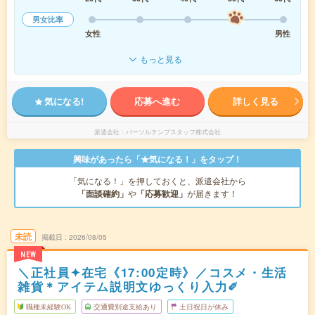
男女比率
女性
男性
もっと見る
気になる!
応募へ進む
詳しく見る
派遣会社
パーソルテンプスタッフ株式会社
興味があったら「★気になる！」をタップ！
「気になる！」を押しておくと、派遣会社から
「面談確約」
や
「応募歓迎」
が届きます！
未読
掲載日
2026/08/05
NEW
＼正社員✦在宅《17:00定時》／コスメ・生活
雑貨＊アイテム説明文ゆっくり入力✐
職種未経験OK
交通費別途支給あり
土日祝日が休み