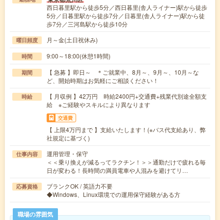
西日暮里駅から徒歩5分／西日暮里(舎人ライナー)駅から徒歩
5分／日暮里駅から徒歩7分／日暮里(舎人ライナー)駅から徒
歩7分／三河島駅から徒歩10分
月～金(土日祝休み)
曜日頻度
9:00～18:00(休憩1時間)
時間
【 急募 】即日～ ＊ご就業中、8月～、9月～、10月～な
期間
ど、開始時期はお気軽にご相談ください！
【 月収例 】42万円 時給2400円+交通費+残業代別途全額支
時給
給 ※ご経験やスキルにより異なります
交通費
【 上限4万円まで 】支給いたします！(※バス代支給あり、弊
社規定に基づく)
運用管理・保守
仕事内容
＜＜乗り換えが減るってラクチン！＞＞通勤だけで疲れる毎
日が変わる！長時間の満員電車や人混みを避けてリ…
ブランクOK / 英語力不要
応募資格
◆Windows、Linux環境での運用保守経験がある方
職場の雰囲気