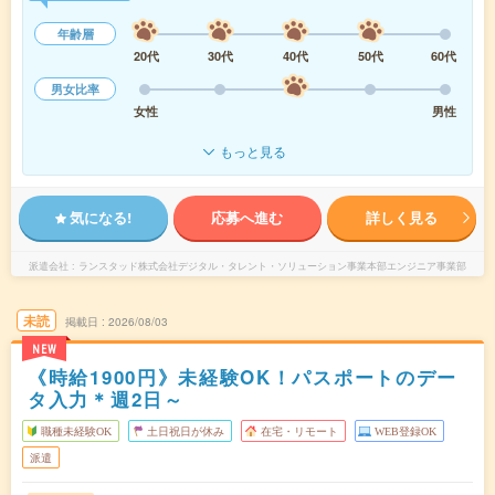
年齢層
20代
30代
40代
50代
60代
男女比率
女性
男性
もっと見る
気になる!
応募へ進む
詳しく見る
派遣会社
ランスタッド株式会社デジタル・タレント・ソリューション事業本部エンジニア事業部
未読
掲載日
2026/08/03
NEW
《時給1900円》未経験OK！パスポートのデー
タ入力＊週2日～
職種未経験OK
土日祝日が休み
在宅・リモート
WEB登録OK
派遣