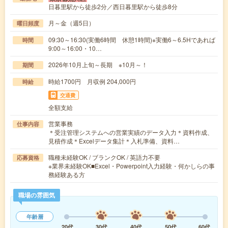
日暮里駅から徒歩2分／西日暮里駅から徒歩8分
月～金（週5日）
曜日頻度
09:30～16:30(実働6時間 休憩1時間)※実働6～6.5Hであれば
時間
9:00～16:00・10…
2026年10月上旬～長期 ※10月～！
期間
時給1700円 月収例 204,000円
時給
交通費
全額支給
営業事務
仕事内容
＊受注管理システムへの営業実績のデータ入力＊資料作成、
見積作成＊Excelデータ集計＊入札準備、資料…
職種未経験OK / ブランクOK / 英語力不要
応募資格
※業界未経験OK■Excel・Powerpoint入力経験・何かしらの事
務経験ある方
職場の雰囲気
年齢層
20代
30代
40代
50代
60代