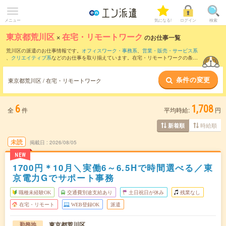
メニュー
気になる!
ログイン
検索
東京都荒川区
×
在宅・リモートワーク
のお仕事一覧
荒川区の派遣のお仕事情報です。
オフィスワーク・事務系
、
営業・販売・サービス系
、
クリエイティブ系
などのお仕事を取り揃えています。在宅・リモートワークの条件
の他に、
交通費別途支給あり
、
職種未経験OK
、
友だちと一緒の応募OK
などのこだわ
り条件も取り揃えています。
条件の変更
東京都荒川区 / 在宅・リモートワーク
6
1,708
全
件
平均時給:
円
時給順
新着順
未読
掲載日
2026/08/05
NEW
1700円＊10月＼実働6～6.5Hで時間選べる／東
京電力Gでサポート事務
職種未経験OK
交通費別途支給あり
土日祝日が休み
残業なし
在宅・リモート
WEB登録OK
派遣
東京都荒川区
勤務地