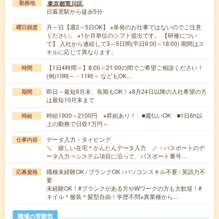
東京都荒川区
勤務地
日暮里駅から徒歩5分
月～日【週2～5日OK】 ※単発のお仕事ではないのでご注意
曜日頻度
ください。 ※1か月単位のシフト提出です。 【研修につい
て】 入社から連続して3～5日間(平日9:00～18:00) 期間はス
キルに応じて異なります。
【1日4時間～】8:00～21:00の間でご希望ご相談ください！
時間
(例)10時～・11時～ などもOK…
即日～最短9月末、長期もOK！※8月24日以降の入社希望の方
期間
は最短10月末まで
時給1900～2100円 ※昇給あり！ ■週払いOK ■1日6h以
時給
上の勤務で日収1万円～
データ入力・タイピング
仕事内容
＼ 嬉しい在宅＊かんたんデータ入力 ／・パスポートのデ
ータ入力⇒システム項目に沿って、パスポート番号…
職種未経験OK / ブランクOK / パソコンスキル不要 / 英語力不
応募資格
要
未経験OK！#ブランクがある方やWワークの方も大歓迎！#
ネイル＊服装＊髪型自由！学歴不問※異業種から…
職場の雰囲気