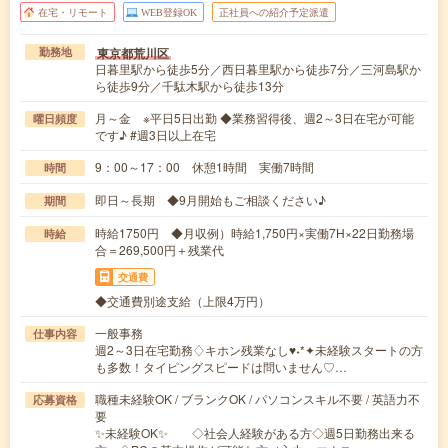
在宅・リモート
WEB登録OK
正社員への紹介予定派遣
東京都荒川区
勤務地
日暮里駅から徒歩5分／西日暮里駅から徒歩7分／三河島駅か
ら徒歩9分／千駄木駅から徒歩13分
月～金 ※平日5日出勤 ◆業務習得後、週2～3日在宅が可能
曜日頻度
です♪ #週3日以上在宅
9：00～17：00 休憩1時間 実働7時間
時間
即日～長期 ◆9月開始もご相談ください♪
期間
時給1750円 ◆月収例）時給1,750円×実働7H×22日勤務場
時給
合＝269,500円＋残業代
交通費
◆交通費別途支給（上限4万円）
一般事務
仕事内容
週2～3日在宅勤務♢キホン残業なし♥˖*✦未経験スタートの方
も多数！タイピングスピードは問いません♡…
職種未経験OK / ブランクOK / パソコンスキル不要 / 英語力不
応募資格
要
✨未経験OK✨ ◇社会人経験がある方◇週5日勤務出来る