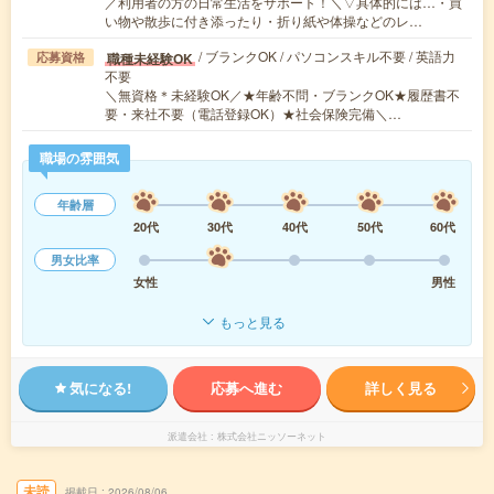
／利用者の方の日常生活をサポート！＼▽具体的には…・買
い物や散歩に付き添ったり・折り紙や体操などのレ…
/ ブランクOK / パソコンスキル不要 / 英語力
職種未経験OK
応募資格
不要
＼無資格＊未経験OK／★年齢不問・ブランクOK★履歴書不
要・来社不要（電話登録OK）★社会保険完備＼…
職場の雰囲気
年齢層
20代
30代
40代
50代
60代
男女比率
女性
男性
もっと見る
気になる!
応募へ進む
詳しく見る
派遣会社
株式会社ニッソーネット
未読
掲載日
2026/08/06