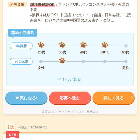
/ ブランクOK / パソコンスキル不要 / 英語力
職種未経験OK
応募資格
不要
※業界未経験OK！中国語（北京）：（会話）日常会話／（読
み書き）ビジネス文書■中国語の読み書き・会話…
職場の雰囲気
年齢層
20代
30代
40代
50代
60代
男女比率
女性
男性
もっと見る
気になる!
応募へ進む
詳しく見る
派遣会社
パーソルテンプスタッフ株式会社
未読
掲載日
2026/08/06
NEW