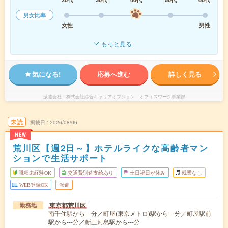
男女比率
女性
男性
もっと見る
気になる!
応募へ進む
詳しく見る
派遣会社
株式会社綜合キャリアオプション オフィスワーク事業部
未読
掲載日
2026/08/06
NEW
荒川区【週2日～】ホテルライクな高齢者マン
ションで生活サポート
職種未経験OK
交通費別途支給あり
土日祝日が休み
残業なし
WEB登録OK
派遣
東京都荒川区
勤務地
南千住駅から---分／町屋(東京メトロ)駅から---分／町屋駅前
駅から---分／新三河島駅から---分