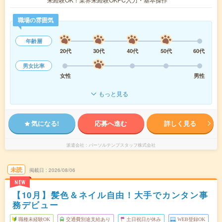
職場の雰囲気
年齢層
20代
30代
40代
50代
60代
男女比率
女性
男性
もっと見る
気になる!
応募へ進む
詳しく見る
派遣会社
パーソルテンプスタッフ株式会社
未読
掲載日
2026/08/06
NEW
【10月】髪色＆ネイル自由！大手でカンタン事
務デビュー
職種未経験OK
交通費別途支給あり
土日祝日が休み
WEB登録OK