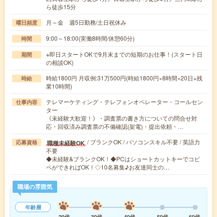
ら徒歩15分
月～金 週5日勤務/土日祝休み
曜日頻度
9:00～18:00(実働8時間/休憩60分)
時間
※即日スタートOKで9月末までの短期のお仕事！(スタート日
期間
の相談OK)
時給1800円 月収例:31万500円(時給1800円×8時間×20日+残
時給
業10時間)
テレマーケティング・テレフォンオペレーター・コールセン
仕事内容
ター
《未経験大歓迎！》・調査票の書き方についての問合せ対
応・回収済み調査票の不備確認(架電)・提出依頼・…
/ ブランクOK / パソコンスキル不要 / 英語力
職種未経験OK
応募資格
不要
◆未経験&ブランクOK！◆PCはショートカットキーでコピ
ペができればOK！◇10名募集♪お友達同士の…
職場の雰囲気
年齢層
20代
30代
40代
50代
60代