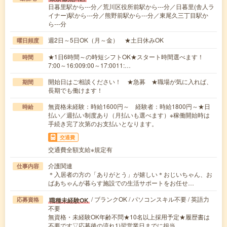
日暮里駅から---分／荒川区役所前駅から---分／日暮里(舎人ラ
イナー)駅から---分／熊野前駅から---分／東尾久三丁目駅か
ら---分
週2日～5日OK（月～金） ★土日休みOK
曜日頻度
★1日6時間～の時短シフトOK★スタート時間選べます！
時間
7:00～16:009:00～17:0011:…
開始日はご相談ください！ ★急募 ★職場が気に入れば、
期間
長期でも働けます！
無資格未経験：時給1600円～ 経験者：時給1800円～★日
時給
払い／週払い制度あり（月払いも選べます）※稼働開始時は
手続き完了次第のお支払いとなります。
交通費
交通費全額支給※規定有
介護関連
仕事内容
＊入居者の方の「ありがとう」が嬉しい＊おじいちゃん、お
ばあちゃんが暮らす施設での生活サポートをお任せ…
/ ブランクOK / パソコンスキル不要 / 英語力
職種未経験OK
応募資格
不要
無資格・未経験OK年齢不問★10名以上採用予定★履歴書は
不要です▽応募後の流れ1)翌営業日までに担当…