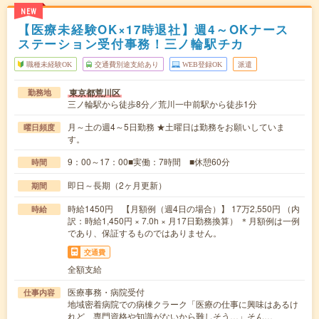
NEW
【医療未経験OK×17時退社】週4～OKナース
ステーション受付事務！三ノ輪駅チカ
職種未経験OK
交通費別途支給あり
WEB登録OK
派遣
東京都荒川区
勤務地
三ノ輪駅から徒歩8分／荒川一中前駅から徒歩1分
月～土の週4～5日勤務 ★土曜日は勤務をお願いしていま
曜日頻度
す。
9：00～17：00■実働：7時間 ■休憩60分
時間
即日～長期（2ヶ月更新）
期間
時給1450円 【月額例（週4日の場合）】 17万2,550円 （内
時給
訳：時給1,450円 × 7.0h × 月17日勤務換算） ＊月額例は一例
であり、保証するものではありません。
交通費
全額支給
医療事務・病院受付
仕事内容
地域密着病院での病棟クラーク「医療の仕事に興味はあるけ
れど、専門資格や知識がないから難しそう…」そん…