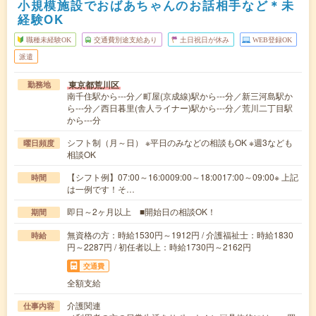
小規模施設でおばあちゃんのお話相手など＊未
経験OK
職種未経験OK
交通費別途支給あり
土日祝日が休み
WEB登録OK
派遣
東京都荒川区
勤務地
南千住駅から---分／町屋(京成線)駅から---分／新三河島駅か
ら---分／西日暮里(舎人ライナー)駅から---分／荒川二丁目駅
から---分
シフト制（月～日） ※平日のみなどの相談もOK ※週3なども
曜日頻度
相談OK
【シフト例】07:00～16:0009:00～18:0017:00～09:00※ 上記
時間
は一例です！そ…
即日～2ヶ月以上 ■開始日の相談OK！
期間
無資格の方：時給1530円～1912円 / 介護福祉士：時給1830
時給
円～2287円 / 初任者以上：時給1730円～2162円
交通費
全額支給
介護関連
仕事内容