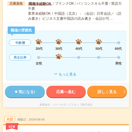
/ ブランクOK / パソコンスキル不要 / 英語力
職種未経験OK
応募資格
不要
業界未経験OK！中国語（北京）：（会話）日常会話／（読
み書き）ビジネス文書中国語の読み書き・会話が可…
職場の雰囲気
年齢層
20代
30代
40代
50代
60代
男女比率
女性
男性
もっと見る
気になる!
応募へ進む
詳しく見る
派遣会社
パーソルテンプスタッフ株式会社
未読
掲載日
2026/08/06
NEW