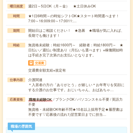
週2日～5日OK（月～金） ★土日休みOK
曜日頻度
★1日6時間～の時短シフトOK★スタート時間選べます！
時間
7:00～16:009:00～17:0011:…
開始日はご相談ください！ ★急募 ★職場が気に入れば、
期間
長期でも働けます！
無資格未経験：時給1600円～ 経験者：時給1800円～ ★
時給
日払い／週払い制度あり（月払いも選べます）※稼働開始時
は手続き完了次第のお支払いとなります。
交通費
交通費全額支給※規定有
介護関連
仕事内容
＊入居者の方の「ありがとう」が嬉しい＊お年寄りを笑顔に
する介護のお仕事です。おじいちゃん、おばあちゃ…
/ ブランクOK / パソコンスキル不要 / 英語力
職種未経験OK
応募資格
不要
無資格・未経験OK年齢不問★10名以上採用予定★履歴書は
不要です▽応募後の流れ1)翌営業日までに担当…
職場の雰囲気