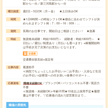
駅から---分／新三河島駅から---分
週2日～5日OK（月～金） ★土日休みOK
曜日頻度
★1日6時間～の時短シフトOK★都合に合わせてシフトが決
時間
められますシフト例：7：00～16：009：…
長期のお仕事です。開始日はご相談ください！ ★急募
期間
無資格未経験：時給1600円～ 経験者：時給1800円～ ★
時給
日払い／週払い制度あり（月払いも選べます）※稼働開始時
は手続き完了次第のお支払いとなります。
交通費
交通費全額支給※規定有
看護助手
仕事内容
≪病院でちょっとしたお手伝い≫〇お手洗い・入浴など生活
のお手伝い○診察室への付き添い○食事のサポート…
/ ブランクOK / パソコンスキル不要 / 英語力
職種未経験OK
応募資格
不要
≪無資格・未経験OK≫年齢不問★10名以上採用予定★履歴
書は不要です。▽応募後の流れ1)翌営業日まで…
職場の雰囲気