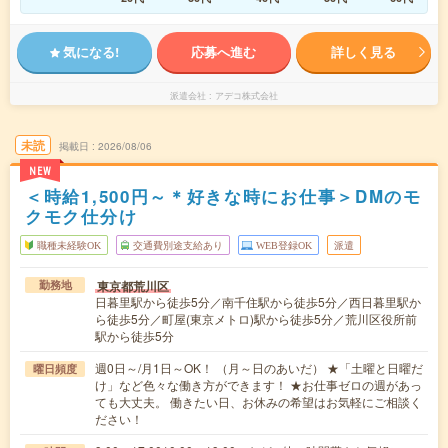
気になる!
応募へ進む
詳しく見る
派遣会社
アデコ株式会社
未読
掲載日
2026/08/06
NEW
＜時給1,500円～＊好きな時にお仕事＞DMのモ
クモク仕分け
職種未経験OK
交通費別途支給あり
WEB登録OK
派遣
東京都荒川区
勤務地
日暮里駅から徒歩5分／南千住駅から徒歩5分／西日暮里駅か
ら徒歩5分／町屋(東京メトロ)駅から徒歩5分／荒川区役所前
駅から徒歩5分
週0日～/月1日～OK！ （月～日のあいだ） ★「土曜と日曜だ
曜日頻度
け」など色々な働き方ができます！ ★お仕事ゼロの週があっ
ても大丈夫。 働きたい日、お休みの希望はお気軽にご相談く
ださい！