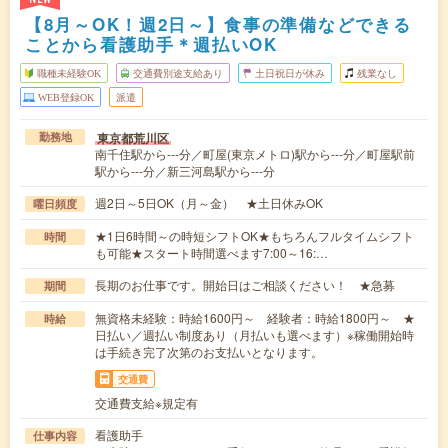
【8月～OK！週2日～】食事の準備などできる
ことから看護助手＊週払いOK
職種未経験OK
交通費別途支給あり
土日祝日が休み
残業なし
WEB登録OK
派遣
東京都荒川区
勤務地
南千住駅から---分／町屋(東京メトロ)駅から---分／町屋駅前
駅から---分／新三河島駅から---分
週2日～5日OK（月～金） ★土日休みOK
曜日頻度
★1日6時間～の時短シフトOK★もちろんフルタイムシフト
時間
も可能★スタート時間選べます7:00～16:…
長期のお仕事です。開始日はご相談ください！ ★急募
期間
無資格未経験：時給1600円～ 経験者：時給1800円～ ★
時給
日払い／週払い制度あり（月払いも選べます）※稼働開始時
は手続き完了次第のお支払いとなります。
交通費
交通費支給※規定有
看護助手
仕事内容