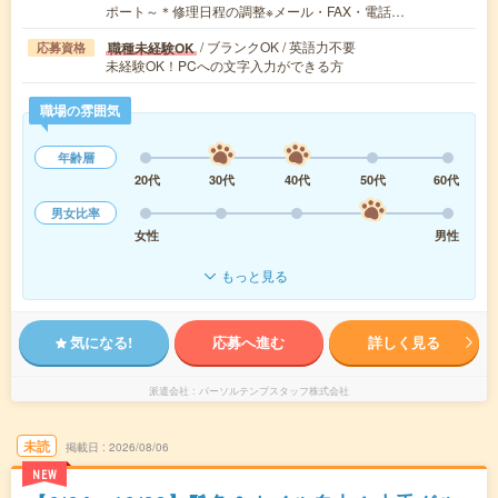
ポート～＊修理日程の調整※メール・FAX・電話…
/ ブランクOK / 英語力不要
職種未経験OK
応募資格
未経験OK！PCへの文字入力ができる方
職場の雰囲気
年齢層
20代
30代
40代
50代
60代
男女比率
女性
男性
もっと見る
気になる!
応募へ進む
詳しく見る
派遣会社
パーソルテンプスタッフ株式会社
未読
掲載日
2026/08/06
NEW