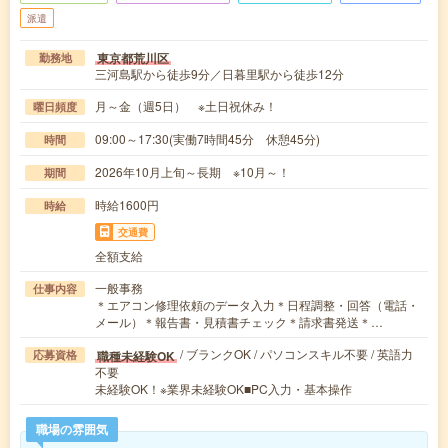
派遣
東京都荒川区
勤務地
三河島駅から徒歩9分／日暮里駅から徒歩12分
月～金（週5日） ※土日祝休み！
曜日頻度
09:00～17:30(実働7時間45分 休憩45分)
時間
2026年10月上旬～長期 ※10月～！
期間
時給1600円
時給
交通費
全額支給
一般事務
仕事内容
＊エアコン修理依頼のデータ入力＊日程調整・回答（電話・
メール）＊報告書・見積書チェック＊請求書発送＊…
/ ブランクOK / パソコンスキル不要 / 英語力
職種未経験OK
応募資格
不要
未経験OK！※業界未経験OK■PC入力・基本操作
職場の雰囲気