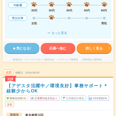
年齢層
20代
30代
40代
50代
60代
男女比率
女性
男性
もっと見る
気になる!
応募へ進む
詳しく見る
派遣会社
マンパワーグループ株式会社 ケアサービス事業部 （医療福祉介護関連）
未読
掲載日
2026/08/06
NEW
【アデスタ活躍中／環境良好】事務サポート＊
経験少からOK
職種未経験OK
交通費別途支給あり
土日祝日が休み
WEB登録OK
派遣
東京都荒川区
勤務地