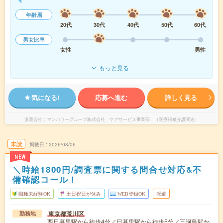
年齢層
20代
30代
40代
50代
60代
男女比率
女性
男性
もっと見る
気になる!
応募へ進む
詳しく見る
派遣会社
マンパワーグループ株式会社 ケアサービス事業部 （医療福祉介護関連）
未読
掲載日
2026/08/06
NEW
＼時給1800円/調査票に関する問合せ対応&不
備確認コール！
職種未経験OK
土日祝日が休み
WEB登録OK
派遣
東京都荒川区
勤務地
西日暮里駅から徒歩4分／日暮里駅から徒歩5分／三河島駅か