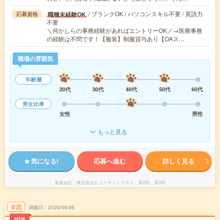
/ ブランクOK / パソコンスキル不要 / 英語力
職種未経験OK
応募資格
不要
＼何かしらの事務経験があればエントリーOK／→医療事務
の経験は不問です！【服装】制服貸与あり【OAス…
職場の雰囲気
年齢層
20代
30代
40代
50代
60代
男女比率
女性
男性
もっと見る
気になる!
応募へ進む
詳しく見る
派遣会社
株式会社ヒューマントラスト 第2部・第3部
未読
掲載日
2026/08/06
NEW