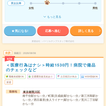
男女比率
女性
男性
もっと見る
気になる!
応募へ進む
詳しく見る
派遣会社
パーソルテンプスタッフ株式会社
未読
掲載日
2026/08/06
NEW
＜医療行為はナシ＞時給1530円！病院で備品
のチェックなど
職種未経験OK
交通費別途支給あり
土日祝日が休み
WEB登録OK
派遣
東京都荒川区
勤務地
南千住駅から---分／町屋(京成線)駅から---分／新三河島駅か
ら---分／西日暮里(舎人ライナー)駅から---分／荒川二丁目駅
から---分