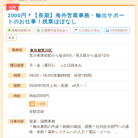
NEW
2000円＊【長期】海外営業事務・輸出サポー
トのお仕事！残業ほぼなし
職種未経験OK
交通費別途支給あり
土日祝日が休み
WEB登録OK
派遣
東京都荒川区
勤務地
荒川車庫前駅から徒歩5分／尾久駅から徒歩12分
月～金（週5日） ※土日祝休み
曜日頻度
09:00～18:00(実働8時間 休憩1時間)
時間
2026年09月上旬～長期 ※9月～！
期間
時給2000円
時給
交通費
全額支給
貿易・国際事務
仕事内容
＊輸出書類の作成＊納期の確認・調整＊社内担当部門への連
絡・依頼＊基幹システムへの入力＊電話・メール …