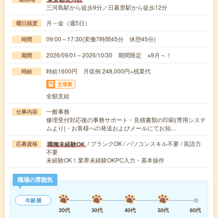
三河島駅から徒歩9分／日暮里駅から徒歩12分
月～金（週5日）
曜日頻度
09:00～17:30(実働7時間45分 休憩45分)
時間
2026/09/01～2026/10/30 期間限定 ※9月～！
期間
時給1600円 月収例 248,000円+残業代
時給
交通費
全額支給
一般事務
仕事内容
修理受付対応後の事務サポート・見積書類の印刷(専用システ
ムより)・お客様への発送およびメールにてお知…
/ ブランクOK / パソコンスキル不要 / 英語力
職種未経験OK
応募資格
不要
未経験OK！業界未経験OKPC入力・基本操作
職場の雰囲気
年齢層
20代
30代
40代
50代
60代