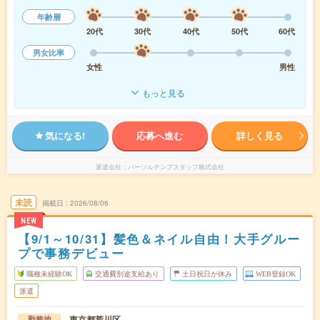
年齢層
20代
30代
40代
50代
60代
男女比率
女性
男性
もっと見る
気になる!
応募へ進む
詳しく見る
派遣会社
パーソルテンプスタッフ株式会社
未読
掲載日
2026/08/06
NEW
【9/1～10/31】髪色＆ネイル自由！大手グルー
プで事務デビュー
職種未経験OK
交通費別途支給あり
土日祝日が休み
WEB登録OK
派遣
東京都荒川区
勤務地