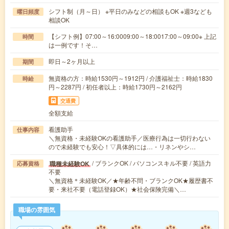
シフト制（月～日） ※平日のみなどの相談もOK ※週3なども
曜日頻度
相談OK
【シフト例】07:00～16:0009:00～18:0017:00～09:00※ 上記
時間
は一例です！そ…
即日～2ヶ月以上
期間
無資格の方：時給1530円～1912円 / 介護福祉士：時給1830
時給
円～2287円 / 初任者以上：時給1730円～2162円
交通費
全額支給
看護助手
仕事内容
＼無資格・未経験OKの看護助手／医療行為は一切行わない
ので未経験でも安心！▽具体的には…・リネンやシ…
/ ブランクOK / パソコンスキル不要 / 英語力
職種未経験OK
応募資格
不要
＼無資格＊未経験OK／★年齢不問・ブランクOK★履歴書不
要・来社不要（電話登録OK）★社会保険完備＼…
職場の雰囲気