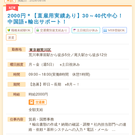
未読
掲載日
2026/08/06
NEW
2000円＊【直雇用実績あり】30～40代中心！
中国語×輸出サポート！
職種未経験OK
交通費別途支給あり
土日祝日が休み
WEB登録OK
派遣
東京都荒川区
勤務地
荒川車庫前駅から徒歩5分／尾久駅から徒歩12分
月～金（週5日） ※土日祝休み
曜日頻度
09:00～18:00(実働8時間 休憩1時間)
時間
【急募】即日～長期 ※8月～！
期間
時給2000円
時給
交通費
全額支給
貿易・国際事務
仕事内容
＊輸出書類の作成＊納期の確認・調整＊社内担当部門への連
絡・依頼＊基幹システムへの入力＊電話・メール …