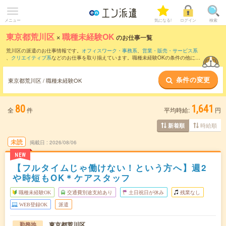
メニュー
気になる!
ログイン
検索
東京都荒川区
×
職種未経験OK
のお仕事一覧
荒川区の派遣のお仕事情報です。
オフィスワーク・事務系
、
営業・販売・サービス系
、
クリエイティブ系
などのお仕事を取り揃えています。職種未経験OKの条件の他に、
交通費別途支給あり
、
友だちと一緒の応募OK
、
週4日勤務
などのこだわり条件も取り
揃えています。
条件の変更
東京都荒川区 / 職種未経験OK
80
1,641
全
件
平均時給:
円
時給順
新着順
未読
掲載日
2026/08/06
NEW
【フルタイムじゃ働けない！という方へ】週2
や時短もOK＊ケアスタッフ
職種未経験OK
交通費別途支給あり
土日祝日が休み
残業なし
WEB登録OK
派遣
東京都荒川区
勤務地