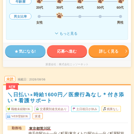
年齢層
20代
30代
40代
50代
60代
男女比率
女性
男性
もっと見る
気になる!
応募へ進む
詳しく見る
派遣会社
株式会社ニッソーネット
未読
掲載日
2026/08/06
NEW
＼日払い×時給1600円／医療行為なし＊付き添
い＊看護サポート
職種未経験OK
交通費別途支給あり
土日祝日が休み
残業なし
WEB登録OK
派遣
東京都荒川区
勤務地
南千住駅から---分／町屋(東京メトロ)駅から---分／町屋駅前