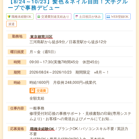
【8/24～10/23】髪色＆ネイル自由！大手グル
ープで事務デビュー
職種未経験OK
交通費別途支給あり
土日祝日が休み
WEB登録OK
派遣
東京都荒川区
勤務地
三河島駅から徒歩9分／日暮里駅から徒歩12分
月～金（週5日）
曜日頻度
09:00～17:30(実働7時間45分 休憩45分)
時間
2026/08/24～2026/10/23 期間限定 ※8月～！
期間
時給1600円 月収例 248,000円+残業代
時給
交通費
全額支給
一般事務
仕事内容
修理受付対応後の事務サポート・見積書類の印刷(専用システ
ムより)・お客様への発送およびメールにてお知…
/ ブランクOK / パソコンスキル不要 / 英語力
職種未経験OK
応募資格
不要
未経験OK！業界未経験OKPC入力・基本操作