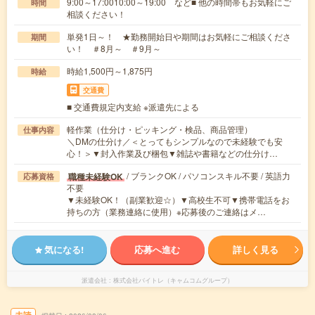
9:00～17:0010:00～19:00 など■ 他の時間帯もお気軽にご
時間
相談ください！
単発1日～！ ★勤務開始日や期間はお気軽にご相談くださ
期間
い！ ＃8月～ ＃9月～
時給1,500円～1,875円
時給
交通費
■ 交通費規定内支給 ※派遣先による
軽作業（仕分け・ピッキング・検品、商品管理）
仕事内容
＼DMの仕分け／＜とってもシンプルなので未経験でも安
心！＞▼封入作業及び梱包▼雑誌や書籍などの仕分け…
/ ブランクOK / パソコンスキル不要 / 英語力
職種未経験OK
応募資格
不要
▼未経験OK！（副業歓迎☆）▼高校生不可▼携帯電話をお
持ちの方（業務連絡に使用）※応募後のご連絡はメ…
気になる!
応募へ進む
詳しく見る
派遣会社
株式会社バイトレ（キャムコムグループ）