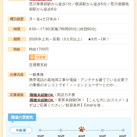
荒川車庫前駅から徒歩1分／梶原駅から徒歩5分／荒川遊園地
前駅から徒歩6分
月～金※土日休み！
曜日頻度
9:00～17:30(実働:7時間30分) (休憩60分)
時間
2026/9/上旬～長期（3カ月以上） ★9月～OK！
期間
時給1700円
時給
交通費
交通費支給
一般事務
仕事内容
携帯電話の基地局工事や電線・アンテナを建てている企業で
の事務のオシゴトです！＜＜エンドユーザーとのや…
/ 英語力不要
職種未経験OK
応募資格
！業界未経験OK！【こんな方におススメ！ま
職種未経験OK
ずはご応募ください／歓迎条件】Excelを使…
職場の雰囲気
年齢層
20代
30代
40代
50代
60代