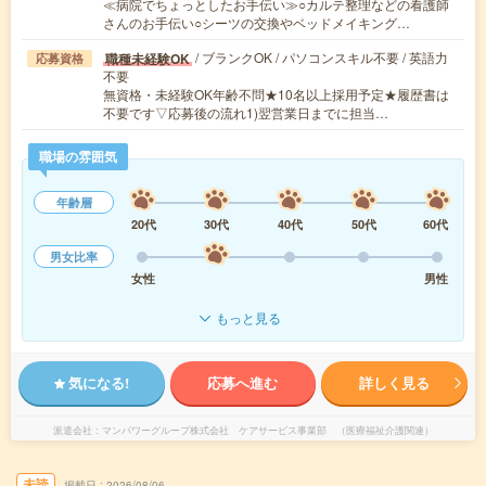
≪病院でちょっとしたお手伝い≫○カルテ整理などの看護師
さんのお手伝い○シーツの交換やベッドメイキング…
/ ブランクOK / パソコンスキル不要 / 英語力
職種未経験OK
応募資格
不要
無資格・未経験OK年齢不問★10名以上採用予定★履歴書は
不要です▽応募後の流れ1)翌営業日までに担当…
職場の雰囲気
年齢層
20代
30代
40代
50代
60代
男女比率
女性
男性
もっと見る
気になる!
応募へ進む
詳しく見る
派遣会社
マンパワーグループ株式会社 ケアサービス事業部 （医療福祉介護関連）
未読
掲載日
2026/08/06