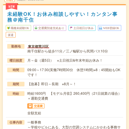
NEW
未経験OK！お休み相談しやすい！カンタン事
務＠南千住
職種未経験OK
交通費別途支給あり
土日祝日が休み
WEB登録OK
派遣
東京都荒川区
勤務地
南千住駅から徒歩11分／三ノ輪駅から民間バス10分
月～金（週5日） ※土日祝日&年末年始お休み！
曜日頻度
09:00～17:30(実働7時間30分 休憩1時間)※8：45開始もOK
時間
です！
【急募】即日～長期 ※8月～！
期間
時給1600円 【モデル月収】260,400円（21日就業の場合）
時給
＋通勤交通費
交通費
全額支給
一般事務
仕事内容
～学校やビルにある、大型の空調システムにかかわる事務サ