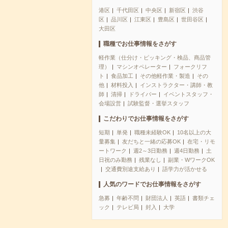
港区
千代田区
中央区
新宿区
渋谷
区
品川区
江東区
豊島区
世田谷区
大田区
職種でお仕事情報をさがす
軽作業（仕分け・ピッキング・検品、商品管
理）
マシンオペレーター
フォークリフ
ト
食品加工
その他軽作業・製造
その
他
材料投入
インストラクター・講師・教
師
清掃
ドライバー
イベントスタッフ・
会場設営
試験監督・選挙スタッフ
こだわりでお仕事情報をさがす
短期
単発
職種未経験OK
10名以上の大
量募集
友だちと一緒の応募OK
在宅・リモ
ートワーク
週2～3日勤務
週4日勤務
土
日祝のみ勤務
残業なし
副業・WワークOK
交通費別途支給あり
語学力が活かせる
人気のワードでお仕事情報をさがす
急募
年齢不問
財団法人
英語
書類チェ
ック
テレビ局
封入
大学