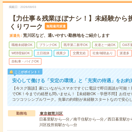
掲載日
2026/08/03
【力仕事＆残業ほぼナシ！】未経験から
くりワーク
無期雇用派遣
荒川区など、通いやすい勤務地をご紹介します
派遣先
職種未経験OK
ブランクOK
既卒第二新卒OK
友達と一緒OK
OA不
WEB登録OK
土日祝休
残業少
交費支給
社食/補助あり
派遣多
自転車・バイクOK
ここがポイント！
安心して働ける「安定の環境」と「充実の待遇」をお約
【今スグ面談】家にいながらスマホですぐに電話で即日面談が可能！
でOK！今までの経歴も問いません！【未経験OK・学歴不問】お任せ
コツコツシンプルワーク。先輩の約8割が未経験スタートなので安心
勤務地
東京都荒川区
日暮里駅から---分／南千住駅から---分／西日暮里駅から
川区役所前駅から---分