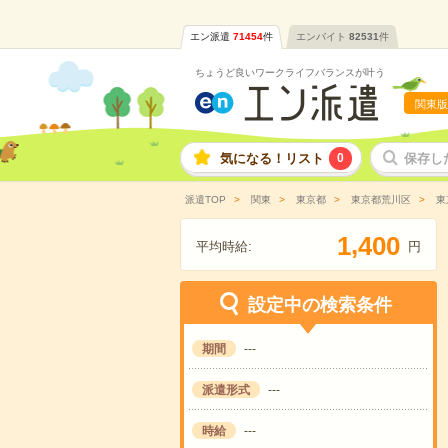
エン派遣
71454
件
エンバイト
82531
件
ちょうど良いワークライフバランスが叶う
関東版
気になる！リスト
0
保存し
派遣TOP
関東
東京都
東京都荒川区
東
,
1
4
0
0
平均時給:
円
設定中の検索条件
期間
---
派遣形式
---
時給
---