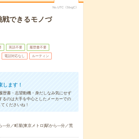
No.UTC《SbqjC》
挑戦できるモノづ
要
英語不要
履歴書不要
電話対応なし
ルーティン
束します！
履歴書・志望動機・身だしなみ気にせず
するのは大手を中心としたメーカーでの
してくださいね！
---分／町屋(東京メトロ)駅から---分／荒