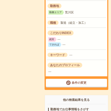
勤務地
荒川区
勤務エリア
職種
製造（組立・加工）
こだわりINDEX
---
絶対
---
できれば
キーワード
---
あなたのプロフィール
---
条件の変更
他の検索結果を見る
勤務地でお仕事情報をさがす