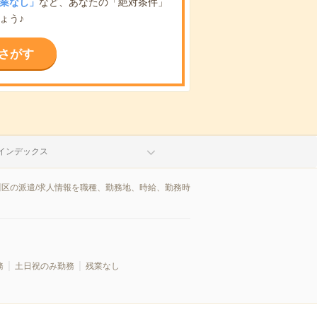
業なし」
など、あなたの「絶対条件」
ょう♪
さがす
インデックス
川区の派遣/求人情報を職種、勤務地、時給、勤務時
務
土日祝のみ勤務
残業なし