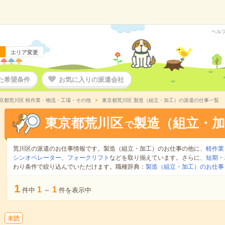
ヘル
エリア変更
た希望条件
お気に入りの派遣会社
京都荒川区 軽作業・物流・工場・その他
東京都荒川区 製造（組立・加工）の派遣の仕事一覧
東京都荒川区
製造（組立・加
で
荒川区の派遣のお仕事情報です。製造（組立・加工）のお仕事の他に、
軽作業
シンオペレーター
、
フォークリフト
などを取り揃えています。さらに、
短期
・
わり条件で絞り込んでいただけます。職種辞典：
製造（組立・加工）のお仕事
1
1
1
件中
～
件を表示中
未読