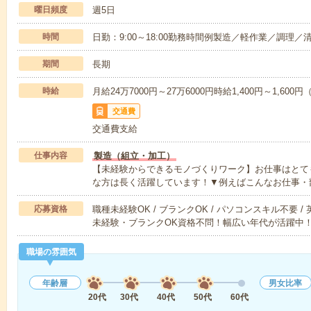
曜日頻度
週5日
時間
日勤：9:00～18:00勤務時間例製造／軽作業／調理／
期間
長期
時給
月給24万7000円～27万6000円時給1,400円～1,60
交通費
交通費支給
仕事内容
製造（組立・加工）
【未経験からできるモノづくりワーク】お仕事はとて
な方は長く活躍しています！▼例えばこんなお仕事・
応募資格
職種未経験OK / ブランクOK / パソコンスキル不要 /
未経験・ブランクOK資格不問！幅広い年代が活躍中
職場の雰囲気
年齢層
男女比率
20代
30代
40代
50代
60代