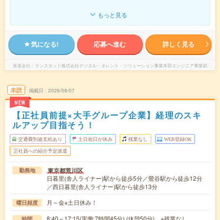
もっと見る
気になる!
応募へ進む
詳しく見る
派遣会社
ランスタッド株式会社デジタル・タレント・ソリューション事業本部エンジニア事業部
未読
掲載日
2026/08/07
NEW
【正社員前提×大手グループ企業】経理のスキ
ルアップ目指そう！
交通費別途支給あり
土日祝日が休み
残業なし
WEB登録OK
正社員への紹介予定派遣
東京都荒川区
勤務地
日暮里(舎人ライナー)駅から徒歩5分／鶯谷駅から徒歩12分
／西日暮里(舎人ライナー)駅から徒歩13分
月～金※土日休み！
曜日頻度
8:40～17:15(実働:7時間45分) (休憩50分) ※残業なし
時間