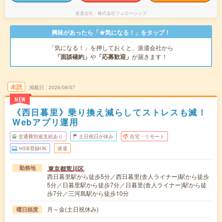
派遣会社
株式会社フェローシップ
興味があったら「★気になる！」をタップ！
「気になる！」を押しておくと、派遣会社から
「面談確約」
や
「応募歓迎」
が届きます！
未読
掲載日
2026/08/07
NEW
《西日暮里》乗り換え減らしてストレスも滅！
Webアプリ運用
交通費別途支給あり
土日祝日が休み
在宅・リモート
WEB登録OK
派遣
東京都荒川区
勤務地
西日暮里駅から徒歩5分／西日暮里(舎人ライナー)駅から徒歩
5分／日暮里駅から徒歩7分／日暮里(舎人ライナー)駅から徒
歩7分／三河島駅から徒歩10分
月～金(土日祝休み)
曜日頻度