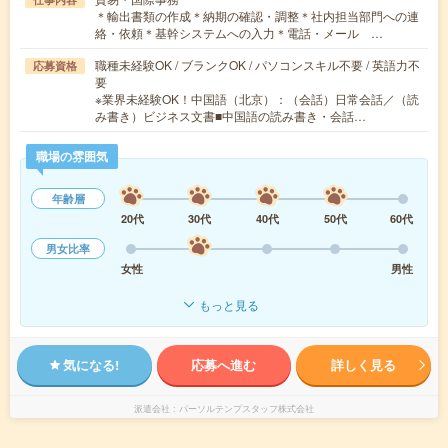
＊輸出書類の作成＊納期の確認・調整＊社内担当部門への連
絡・依頼＊基幹システムへの入力＊電話・メール …
職種未経験OK / ブランクOK / パソコンスキル不要 / 英語力不
応募資格
要
※業界未経験OK！中国語（北京）：（会話）日常会話／（読
み書き）ビジネス文書■中国語の読み書き・会話…
職場の雰囲気
年齢層
20代
30代
40代
50代
60代
男女比率
女性
男性
もっと見る
気になる!
応募へ進む
詳しく見る
派遣会社
パーソルテンプスタッフ株式会社