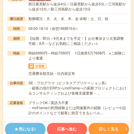
西日暮里駅から徒歩4分／日暮里駅から徒歩5分／三河島駅か
ら徒歩12分／新三河島駅から徒歩13分
勤務曜日：月、火、水、木、金 休暇：土、日、祝
曜日頻度
09:00-18:15（休憩1時間15分）
時間
【短期：即日～9月末までを予定！】お仕事決まり次第調整
期間
可能：8月～などお気軽にご相談ください♬
時給6990円～時給7090円 1日換算5万7668円 ※ご経験に
時給
より優遇
交通費
交通費全額支給・社内規定有
SE・プログラマ（ビジネスアプリケーション系）
仕事内容
・顧客の現行ERPからmcFrameへの刷新プロジェクトにおけ
るコンサルティングおよび各種支援業務・…
ブランクOK / 英語力不要
応募資格
・mcFrameの利用経験または関連案件の経験（レビューや設
計のポイントなどで顧客に助言できるレベル…
気になる!
応募へ進む
詳しく見る