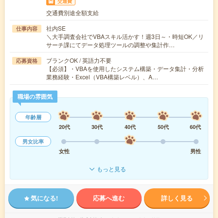
交通費
交通費別途全額支給
社内SE
仕事内容
＼大手調査会社でVBAスキル活かす！週3日～・時短OK／リ
サーチ課にてデータ処理ツールの調整や集計作…
ブランクOK / 英語力不要
応募資格
【必須】・VBAを使用したシステム構築・データ集計・分析
業務経験・Excel（VBA構築レベル）、A…
職場の雰囲気
年齢層
20代
30代
40代
50代
60代
男女比率
女性
男性
もっと見る
気になる!
応募へ進む
詳しく見る