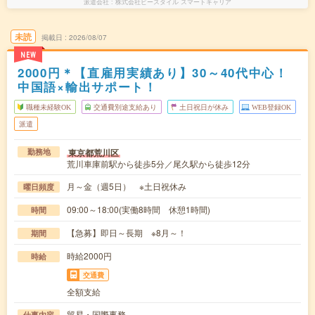
派遣会社
株式会社ビースタイル スマートキャリア
未読
掲載日
2026/08/07
NEW
2000円＊【直雇用実績あり】30～40代中心！
中国語×輸出サポート！
職種未経験OK
交通費別途支給あり
土日祝日が休み
WEB登録OK
派遣
東京都荒川区
勤務地
荒川車庫前駅から徒歩5分／尾久駅から徒歩12分
月～金（週5日） ※土日祝休み
曜日頻度
09:00～18:00(実働8時間 休憩1時間)
時間
【急募】即日～長期 ※8月～！
期間
時給2000円
時給
交通費
全額支給
貿易・国際事務
仕事内容