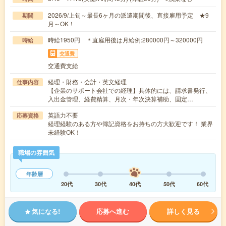
2026/9/上旬～最長6ヶ月の派遣期間後、直接雇用予定 ★9
期間
月～OK！
時給1950円 ＊直雇用後は月給例:280000円～320000円
時給
交通費
交通費支給
経理・財務・会計・英文経理
仕事内容
【企業のサポート会社での経理】具体的には、請求書発行、
入出金管理、経費精算、月次・年次決算補助、固定…
英語力不要
応募資格
経理経験のある方や簿記資格をお持ちの方大歓迎です！ 業界
未経験OK！
職場の雰囲気
年齢層
20代
30代
40代
50代
60代
気になる!
応募へ進む
詳しく見る