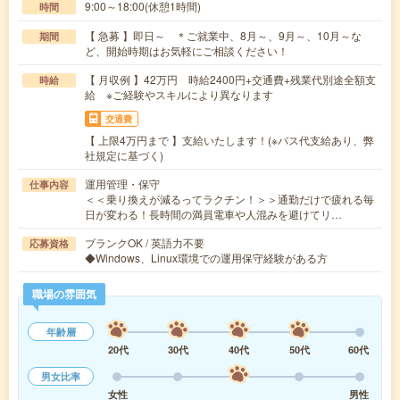
9:00～18:00(休憩1時間)
時間
【 急募 】即日～ ＊ご就業中、8月～、9月～、10月～な
期間
ど、開始時期はお気軽にご相談ください！
【 月収例 】42万円 時給2400円+交通費+残業代別途全額支
時給
給 ※ご経験やスキルにより異なります
交通費
【 上限4万円まで 】支給いたします！(※バス代支給あり、弊
社規定に基づく)
運用管理・保守
仕事内容
＜＜乗り換えが減るってラクチン！＞＞通勤だけで疲れる毎
日が変わる！長時間の満員電車や人混みを避けてリ…
ブランクOK / 英語力不要
応募資格
◆Windows、Linux環境での運用保守経験がある方
職場の雰囲気
年齢層
20代
30代
40代
50代
60代
男女比率
女性
男性