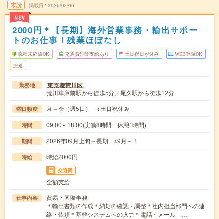
未読
掲載日
2026/08/06
NEW
2000円＊【長期】海外営業事務・輸出サポー
トのお仕事！残業ほぼなし
職種未経験OK
交通費別途支給あり
土日祝日が休み
WEB登録OK
派遣
東京都荒川区
勤務地
荒川車庫前駅から徒歩5分／尾久駅から徒歩12分
月～金（週5日） ※土日祝休み
曜日頻度
09:00～18:00(実働8時間 休憩1時間)
時間
2026年09月上旬～長期 ※9月～！
期間
時給2000円
時給
交通費
全額支給
貿易・国際事務
仕事内容
＊輸出書類の作成＊納期の確認・調整＊社内担当部門への連
絡・依頼＊基幹システムへの入力＊電話・メール …