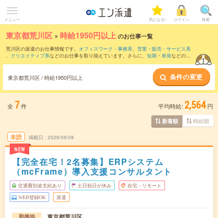
メニュー
気になる!
ログイン
検索
東京都荒川区
×
時給1950円以上
のお仕事一覧
荒川区の派遣のお仕事情報です。
オフィスワーク・事務系
、
営業・販売・サービス系
、
クリエイティブ系
などのお仕事を取り揃えています。さらに、
短期
・
単発
などの期
間や、
職種未経験OK
などのこだわり条件で絞り込んでいただけます。
条件の変更
東京都荒川区 / 時給1950円以上
7
2,564
全
件
平均時給:
円
時給順
新着順
未読
掲載日
2026/08/08
NEW
【完全在宅！2名募集】ERPシステム
（mcFrame）導入支援コンサルタント
交通費別途支給あり
土日祝日が休み
在宅・リモート
WEB登録OK
派遣
東京都荒川区
勤務地