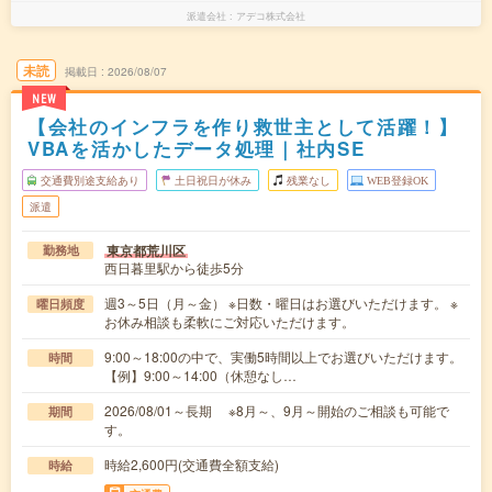
派遣会社
アデコ株式会社
未読
掲載日
2026/08/07
NEW
【会社のインフラを作り救世主として活躍！】
VBAを活かしたデータ処理｜社内SE
交通費別途支給あり
土日祝日が休み
残業なし
WEB登録OK
派遣
東京都荒川区
勤務地
西日暮里駅から徒歩5分
週3～5日（月～金） ※日数・曜日はお選びいただけます。 ※
曜日頻度
お休み相談も柔軟にご対応いただけます。
9:00～18:00の中で、実働5時間以上でお選びいただけます。
時間
【例】9:00～14:00（休憩なし…
2026/08/01～長期 ※8月～、9月～開始のご相談も可能で
期間
す。
時給2,600円(交通費全額支給)
時給