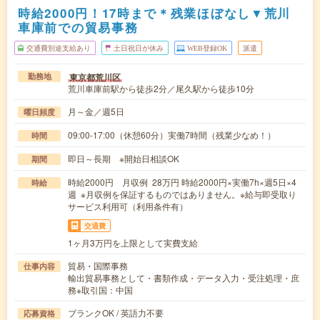
時給2000円！17時まで＊残業ほぼなし▼荒川
車庫前での貿易事務
交通費別途支給あり
土日祝日が休み
WEB登録OK
派遣
東京都荒川区
勤務地
荒川車庫前駅から徒歩2分／尾久駅から徒歩10分
月～金／週5日
曜日頻度
09:00-17:00（休憩60分）実働7時間（残業少なめ！）
時間
即日～長期 ※開始日相談OK
期間
時給2000円 月収例 28万円 時給2000円×実働7h×週5日×4
時給
週 ※月収例を保証するものではありません。※給与即受取り
サービス利用可（利用条件有）
交通費
1ヶ月3万円を上限として実費支給
貿易・国際事務
仕事内容
輸出貿易事務として・書類作成・データ入力・受注処理・庶
務※取引国：中国
ブランクOK / 英語力不要
応募資格