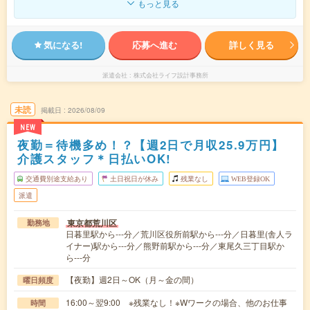
もっと見る
気になる!
応募へ進む
詳しく見る
派遣会社
株式会社ライフ設計事務所
未読
掲載日
2026/08/09
NEW
夜勤＝待機多め！？【週2日で月収25.9万円】
介護スタッフ＊日払いOK!
交通費別途支給あり
土日祝日が休み
残業なし
WEB登録OK
派遣
東京都荒川区
勤務地
日暮里駅から---分／荒川区役所前駅から---分／日暮里(舎人ラ
イナー)駅から---分／熊野前駅から---分／東尾久三丁目駅か
ら---分
【夜勤】週2日～OK（月～金の間）
曜日頻度
16:00～翌9:00 ※残業なし！※Wワークの場合、他のお仕事
時間