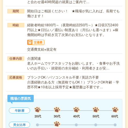
と合わせ週40時間超の就業はご案内で…
開始日はご相談ください！ ★職場が気に入れば、長期でも
期間
働けます！
経験者時給1800円～（夜勤時給2250円～）★日収3万2400
時給
円以上★日払い／週払い制度あり（月払いも選べます）※稼
働開始時は手続き完了次第のお支払いとなります。
交通費
交通費支給※規定有
介護関連
仕事内容
老人ホームでケアスタッフをお願いします。・食事やお手洗
いのお手伝い・就寝前の水分補給・利用者さまが安…
ブランクOK / パソコンスキル不要 / 英語力不要
応募資格
介護経験のある方（無資格でもOK！）ブランクOK年齢・学
歴不問★10名以上採用予定★履歴書は不要です…
職場の雰囲気
年齢層
20代
30代
40代
50代
60代
男女比率