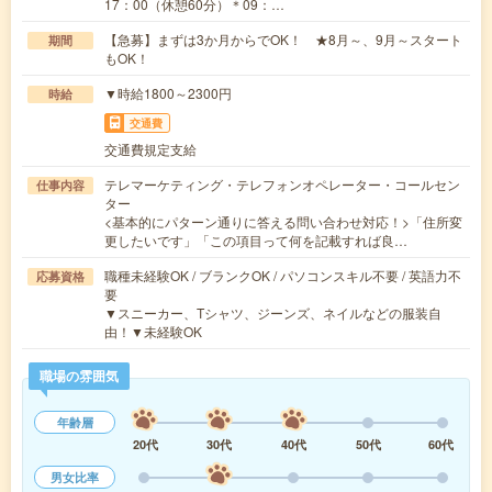
17：00（休憩60分）＊09：…
【急募】まずは3か月からでOK！ ★8月～、9月～スタート
期間
もOK！
▼時給1800～2300円
時給
交通費
交通費規定支給
テレマーケティング・テレフォンオペレーター・コールセン
仕事内容
ター
<基本的にパターン通りに答える問い合わせ対応！>「住所変
更したいです」「この項目って何を記載すれば良…
職種未経験OK / ブランクOK / パソコンスキル不要 / 英語力不
応募資格
要
▼スニーカー、Tシャツ、ジーンズ、ネイルなどの服装自
由！▼未経験OK
職場の雰囲気
年齢層
20代
30代
40代
50代
60代
男女比率