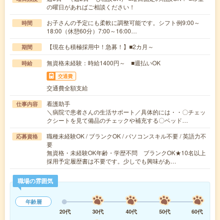
の曜日があればご相談ください！
お子さんの予定にも柔軟に調整可能です。シフト例9:00～
時間
18:00（休憩60分）7:00～16:00…
【現在も積極採用中！急募！】■2カ月～
期間
無資格未経験：時給1400円～ ■週払いOK
時給
交通費
交通費全額支給
看護助手
仕事内容
＼病院で患者さんの生活サポート／具体的には・・〇チェッ
クシートを見て備品のチェックや補充する〇ベッド…
職種未経験OK / ブランクOK / パソコンスキル不要 / 英語力不
応募資格
要
無資格・未経験OK年齢・学歴不問 ブランクOK★10名以上
採用予定履歴書は不要です。少しでも興味があ…
職場の雰囲気
年齢層
20代
30代
40代
50代
60代