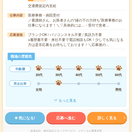
交通費規定内支給
医療事務・病院受付
仕事内容
／看護師さん、お医者さんの“縁の下の力持ち”医療事務のお
仕事になります！＼▽具体的には…・受付で患者…
ブランクOK / パソコンスキル不要 / 英語力不要
応募資格
※履歴書不要・来社不要で電話相談もOK！少しでも気になる
方は是非応募をお待ちしております！＼応募後の…
職場の雰囲気
年齢層
20代
30代
40代
50代
60代
男女比率
女性
男性
もっと見る
気になる!
応募へ進む
詳しく見る
派遣会社
株式会社スタッフサービス メディカル事業本部