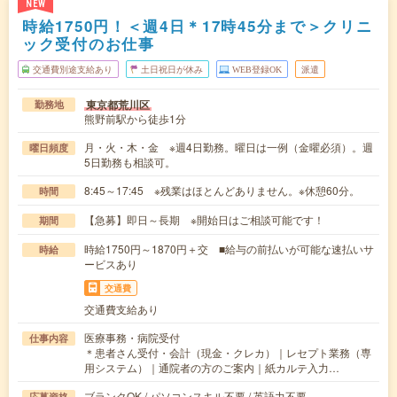
NEW
時給1750円！＜週4日＊17時45分まで＞クリニ
ック受付のお仕事
交通費別途支給あり
土日祝日が休み
WEB登録OK
派遣
東京都荒川区
勤務地
熊野前駅から徒歩1分
月・火・木・金 ※週4日勤務。曜日は一例（金曜必須）。週
曜日頻度
5日勤務も相談可。
8:45～17:45 ※残業はほとんどありません。※休憩60分。
時間
【急募】即日～長期 ※開始日はご相談可能です！
期間
時給1750円～1870円＋交 ■給与の前払いが可能な速払いサ
時給
ービスあり
交通費
交通費支給あり
医療事務・病院受付
仕事内容
＊患者さん受付・会計（現金・クレカ）｜レセプト業務（専
用システム）｜通院者の方のご案内｜紙カルテ入力…
ブランクOK / パソコンスキル不要 / 英語力不要
応募資格