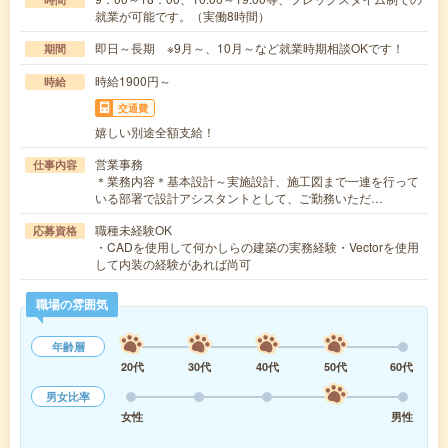
就業が可能です。（実働8時間）
即日～長期 ※9月～、10月～など就業時期相談OKです！
期間
時給1900円～
時給
交通費
嬉しい別途全額支給！
営業事務
仕事内容
＊業務内容＊基本設計～実施設計、施工図まで一連を行って
いる部署で設計アシスタントとして、ご勤務いただ…
職種未経験OK
応募資格
・CADを使用して何かしらの建築の実務経験・Vectorを使用
して内装の経験があれば尚可
職場の雰囲気
年齢層
20代
30代
40代
50代
60代
男女比率
女性
男性