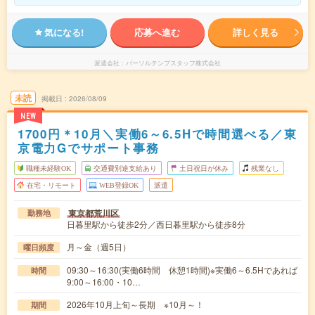
気になる!
応募へ進む
詳しく見る
派遣会社
パーソルテンプスタッフ株式会社
未読
掲載日
2026/08/09
NEW
1700円＊10月＼実働6～6.5Hで時間選べる／東
京電力Gでサポート事務
職種未経験OK
交通費別途支給あり
土日祝日が休み
残業なし
在宅・リモート
WEB登録OK
派遣
東京都荒川区
勤務地
日暮里駅から徒歩2分／西日暮里駅から徒歩8分
月～金（週5日）
曜日頻度
09:30～16:30(実働6時間 休憩1時間)※実働6～6.5Hであれば
時間
9:00～16:00・10…
2026年10月上旬～長期 ※10月～！
期間