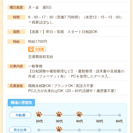
月～金 週5日
曜日頻度
9：00～17：30（実働7.75時間）（休憩12：15～13：00）
時間
＊残業ほぼなし
【急募！】即日～長期 スタート日相談OK
期間
時給1700円
時給
交通費
交通費規程支給
一般事務
仕事内容
【日程調整や書類整理など】・書類整理・請求書や見積書の
作成（フォーマット有）・PCを使用したデータ入…
職種未経験OK / ブランクOK / 英語力不要
応募資格
PC入力が出来ればOK《20～40代活躍中！履歴書不要》
職場の雰囲気
年齢層
20代
30代
40代
50代
60代
男女比率