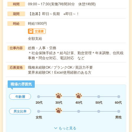
09:00～17:30(実働7時間30分 休憩1時間)
時間
【急募】即日～長期 ※即日～！
期間
時給1900円
時給
交通費
全額支給
総務・人事・労務
仕事内容
＊社会保険手続き＊給与計算、勤怠管理＊年末調整、住民税
事務＊問合せ対応、電話対応 など
職種未経験OK / ブランクOK / 英語力不要
応募資格
業界未経験OK！Excel使用経験のある方
職場の雰囲気
年齢層
20代
30代
40代
50代
60代
男女比率
女性
男性
もっと見る