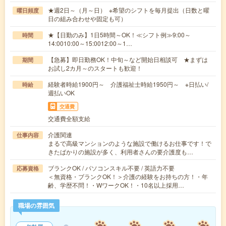
★週2日～（月～日） ※希望のシフトを毎月提出（日数と曜
曜日頻度
日の組み合わせや固定も可）
★【日勤のみ】1日5時間～OK！≪シフト例≫9:00～
時間
14:0010:00～15:0012:00～1…
【急募】即日勤務OK！中旬～など開始日相談可 ★まずは
期間
お試し2カ月～のスタートも歓迎！
経験者時給1900円～ 介護福祉士時給1950円～ ※日払い/
時給
週払いOK
交通費
交通費全額支給
介護関連
仕事内容
まるで高級マンションのような施設で働けるお仕事です！で
きたばかりの施設が多く、利用者さんの要介護度も…
ブランクOK / パソコンスキル不要 / 英語力不要
応募資格
＜無資格・ブランクOK！＞介護の経験をお持ちの方！・年
齢、学歴不問！・WワークOK！・10名以上採用…
職場の雰囲気