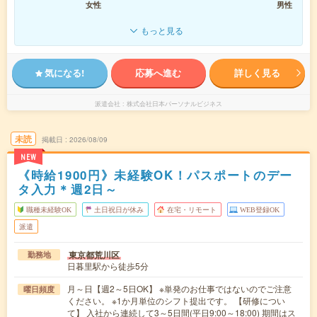
女性
男性
もっと見る
気になる!
応募へ進む
詳しく見る
派遣会社
株式会社日本パーソナルビジネス
未読
掲載日
2026/08/09
NEW
《時給1900円》未経験OK！パスポートのデー
タ入力＊週2日～
職種未経験OK
土日祝日が休み
在宅・リモート
WEB登録OK
派遣
東京都荒川区
勤務地
日暮里駅から徒歩5分
月～日【週2～5日OK】 ※単発のお仕事ではないのでご注意
曜日頻度
ください。 ※1か月単位のシフト提出です。 【研修につい
て】 入社から連続して3～5日間(平日9:00～18:00) 期間はス