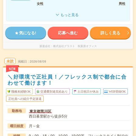
女性
男性
もっと見る
気になる!
応募へ進む
詳しく見る
派遣会社
株式会社グラスト 秋葉原オフィス
未読
掲載日
2026/08/09
NEW
＼好環境で正社員！／フレックス制で都合に合
わせて働けます！
職種未経験OK
交通費別途支給あり
土日祝日が休み
WEB登録OK
正社員への紹介予定派遣
東京都荒川区
勤務地
西日暮里駅から徒歩5分
月～金
曜日頻度
9：00～18：00、10:00～19:00等、フレックスタイム制での
時間