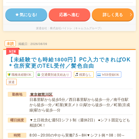
気になる!
応募へ進む
詳しく見る
派遣会社
株式会社バイトレ（キャムコムグループ）
未読
掲載日
2026/08/09
NEW
【未経験でも時給1800円】PC入力できればOK
＊住所変更のTEL受付／髪色自由
職種未経験OK
交通費別途支給あり
残業なし
WEB登録OK
派遣
東京都荒川区
勤務地
日暮里駅から徒歩5分／西日暮里駅から徒歩---分／南千住駅
から徒歩---分／町屋(東京メトロ)駅から徒歩---分／町屋(京成
線)駅から徒歩---分
▼土日祝含む週5日シフト制（週休2日） ●シフト固定なども
曜日頻度
相談OK！
8:00～20:00の中から実働7.5～8H▼シフト例＊08：00～
時間