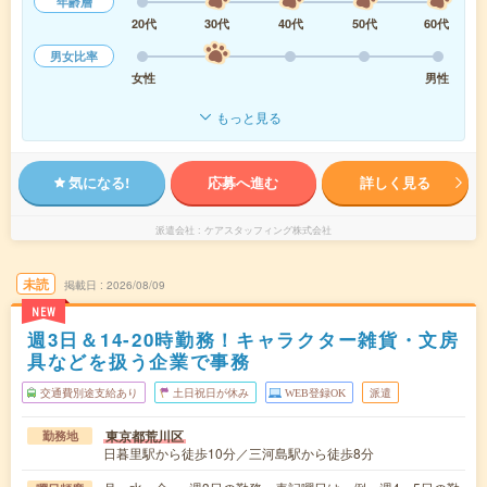
年齢層
20代
30代
40代
50代
60代
男女比率
女性
男性
もっと見る
気になる!
応募へ進む
詳しく見る
派遣会社
ケアスタッフィング株式会社
未読
掲載日
2026/08/09
NEW
週3日＆14-20時勤務！キャラクター雑貨・文房
具などを扱う企業で事務
交通費別途支給あり
土日祝日が休み
WEB登録OK
派遣
東京都荒川区
勤務地
日暮里駅から徒歩10分／三河島駅から徒歩8分