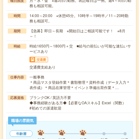
月・水・金 ※週3日の勤務。表記曜日は一例。週4～5日の勤
曜日頻度
務も相談可能。
14:00～20:00 ※休憩45分。10時半～19時半／11～20時勤
時間
務も相談可。
【急募】即日～長期 ※開始日はご相談可能です！ ※8月
期間
～！
時給1650円～1800円＋交 ■給与の前払いが可能な速払いサ
時給
ービスあり
交通費
交通費支給あり
一般事務
仕事内容
＊商品マスタ登録作業＊書類整理＊資料作成（データ入力＊
表作成）＊商品在庫管理＊イベント準備出荷作業＊…
ブランクOK / 英語力不要
応募資格
◆事務経験がある方◆【必要なOAスキル】Excel（関数）
#初めての派遣歓迎
職場の雰囲気
年齢層