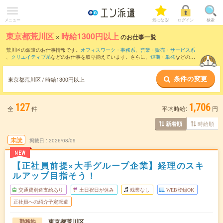
メニュー
気になる!
ログイン
検索
東京都荒川区
×
時給1300円以上
のお仕事一覧
荒川区の派遣のお仕事情報です。
オフィスワーク・事務系
、
営業・販売・サービス系
、
クリエイティブ系
などのお仕事を取り揃えています。さらに、
短期
・
単発
などの期
間や、
職種未経験OK
などのこだわり条件で絞り込んでいただけます。
条件の変更
東京都荒川区 / 時給1300円以上
127
1,706
全
件
平均時給:
円
時給順
新着順
未読
掲載日
2026/08/09
NEW
【正社員前提×大手グループ企業】経理のスキ
ルアップ目指そう！
交通費別途支給あり
土日祝日が休み
残業なし
WEB登録OK
正社員への紹介予定派遣
東京都荒川区
勤務地