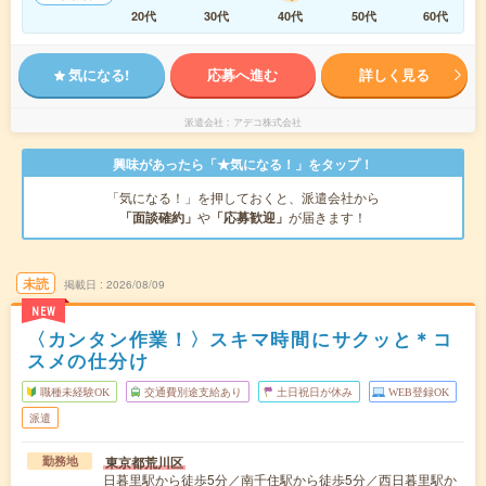
20代
30代
40代
50代
60代
気になる!
応募へ進む
詳しく見る
派遣会社
アデコ株式会社
興味があったら「★気になる！」をタップ！
「気になる！」を押しておくと、派遣会社から
「面談確約」
や
「応募歓迎」
が届きます！
未読
掲載日
2026/08/09
NEW
〈カンタン作業！〉スキマ時間にサクッと＊コ
スメの仕分け
職種未経験OK
交通費別途支給あり
土日祝日が休み
WEB登録OK
派遣
東京都荒川区
勤務地
日暮里駅から徒歩5分／南千住駅から徒歩5分／西日暮里駅か