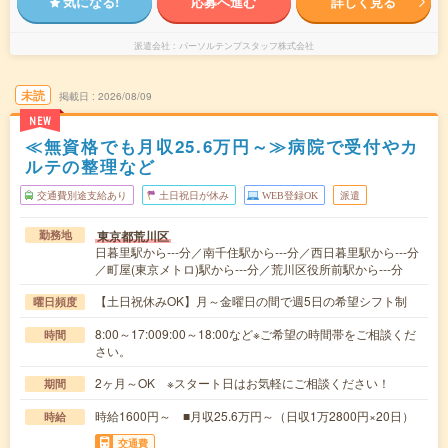
気になる!
応募へ進む
詳しく見る
派遣会社
パーソルテンプスタッフ株式会社
未読
掲載日
2026/08/09
NEW
≪無資格でも月収25.6万円～≫病院で受付やカ
ルテの整理など
交通費別途支給あり
土日祝日が休み
WEB登録OK
派遣
東京都荒川区
勤務地
日暮里駅から---分／南千住駅から---分／西日暮里駅から---分
／町屋(東京メトロ)駅から---分／荒川区役所前駅から---分
【土日祝休みOK】月～金曜日の間で週5日の希望シフト制
曜日頻度
8:00～17:009:00～18:00など※ご希望の時間帯をご相談くだ
時間
さい。
2ヶ月～OK ※スタート日はお気軽にご相談ください！
期間
時給1600円～ ■月収25.6万円～（日収1万2800円×20日）
時給
交通費