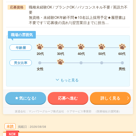
職種未経験OK / ブランクOK / パソコンスキル不要 / 英語力不
応募資格
要
無資格・未経験OK年齢不問★10名以上採用予定★履歴書は
不要です▽応募後の流れ1)翌営業日までに担当…
職場の雰囲気
年齢層
20代
30代
40代
50代
60代
男女比率
女性
男性
もっと見る
気になる!
応募へ進む
詳しく見る
派遣会社
マンパワーグループ株式会社 ケアサービス事業部 （医療福祉介護関連）
未読
掲載日
2026/08/08
NEW