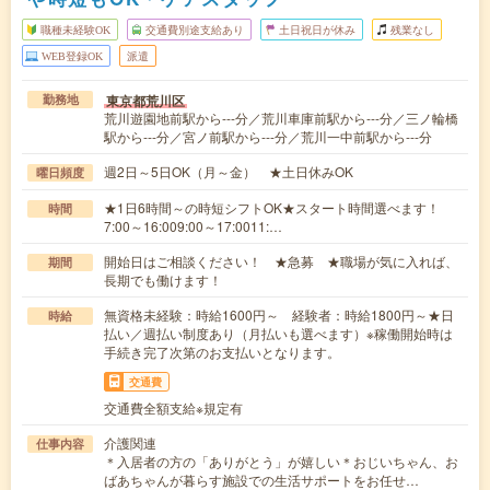
職種未経験OK
交通費別途支給あり
土日祝日が休み
残業なし
WEB登録OK
派遣
東京都荒川区
勤務地
荒川遊園地前駅から---分／荒川車庫前駅から---分／三ノ輪橋
駅から---分／宮ノ前駅から---分／荒川一中前駅から---分
週2日～5日OK（月～金） ★土日休みOK
曜日頻度
★1日6時間～の時短シフトOK★スタート時間選べます！
時間
7:00～16:009:00～17:0011:…
開始日はご相談ください！ ★急募 ★職場が気に入れば、
期間
長期でも働けます！
無資格未経験：時給1600円～ 経験者：時給1800円～★日
時給
払い／週払い制度あり（月払いも選べます）※稼働開始時は
手続き完了次第のお支払いとなります。
交通費
交通費全額支給※規定有
介護関連
仕事内容
＊入居者の方の「ありがとう」が嬉しい＊おじいちゃん、お
ばあちゃんが暮らす施設での生活サポートをお任せ…