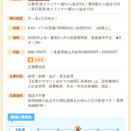
日暮里(舎人ライナー)駅から徒歩5分／鶯谷駅から徒歩12分
／西日暮里(舎人ライナー)駅から徒歩13分
月～金※土日休み！
曜日頻度
8:40～17:15(実働:7時間45分) (休憩50分) ※残業なし
時間
2026/9/上旬～最長6ヶ月の派遣期間後、直接雇用予定 ★9
期間
月～OK！
時給1950円 ＊直雇用後は月給例:280000円～320000円
時給
交通費
交通費支給
経理・財務・会計・英文経理
仕事内容
【企業のサポート会社での経理】具体的には、請求書発行、
入出金管理、経費精算、月次・年次決算補助、固定…
英語力不要
応募資格
経理経験のある方や簿記資格をお持ちの方大歓迎です！ 業界
未経験OK！
職場の雰囲気
年齢層