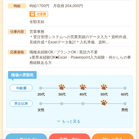
時給1700円 月収例 204,000円
時給
交通費
全額支給
営業事務
仕事内容
＊受注管理システムへの営業実績のデータ入力＊資料作成、
見積作成＊Excelデータ集計＊入札準備、資料…
職種未経験OK / ブランクOK / 英語力不要
応募資格
※業界未経験OK■Excel・Powerpoint入力経験・何かしらの事
務経験ある方
職場の雰囲気
年齢層
20代
30代
40代
50代
60代
男女比率
女性
男性
もっと見る