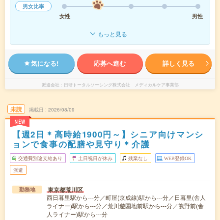
男女比率
女性
男性
もっと見る
気になる!
応募へ進む
詳しく見る
派遣会社
日研トータルソーシング株式会社 メディカルケア事業部
未読
掲載日
2026/08/09
NEW
【週2日＊高時給1900円～】シニア向けマンシ
ョンで食事の配膳や見守り＊介護
交通費別途支給あり
土日祝日が休み
残業なし
WEB登録OK
派遣
東京都荒川区
勤務地
西日暮里駅から---分／町屋(京成線)駅から---分／日暮里(舎人
ライナー)駅から---分／荒川遊園地前駅から---分／熊野前(舎
人ライナー)駅から---分