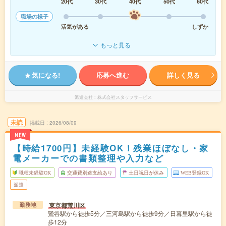
20代
30代
40代
50代
60代
職場の様子
活気がある
しずか
もっと見る
気になる!
応募へ進む
詳しく見る
派遣会社
株式会社スタッフサービス
未読
掲載日
2026/08/09
NEW
【時給1700円】未経験OK！残業ほぼなし・家
電メーカーでの書類整理や入力など
職種未経験OK
交通費別途支給あり
土日祝日が休み
WEB登録OK
派遣
東京都荒川区
勤務地
鶯谷駅から徒歩5分／三河島駅から徒歩9分／日暮里駅から徒
歩12分