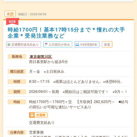
未読
掲載日
2026/08/09
NEW
時給1700円！基本17時15分まで＊憧れの大手
企業＊受発注業務など
交通費別途支給あり
土日祝日が休み
WEB登録OK
派遣
東京都荒川区
勤務地
西日暮里駅から徒歩5分
月～金 ※土日祝休み
曜日頻度
8:30～17:15 ※残業はほとんどありません。※休憩60分。
時間
2026/09/01～長期 ※開始日はご相談可能です！ ※9月～！
期間
時給1700円～1760円＋交 【月収例】282,625円～ ■給与
時給
の前払いが可能な速払いサービスあり
交通費
交通費支給あり
営業事務
仕事内容