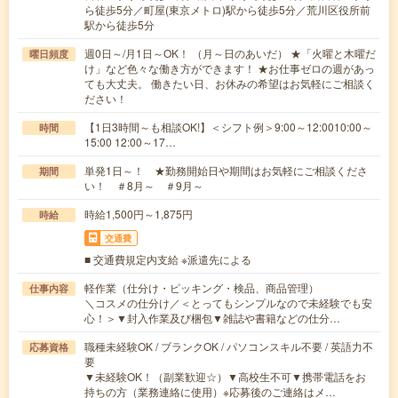
ら徒歩5分／町屋(東京メトロ)駅から徒歩5分／荒川区役所前
駅から徒歩5分
週0日～/月1日～OK！ （月～日のあいだ） ★「火曜と木曜だ
曜日頻度
け」など色々な働き方ができます！ ★お仕事ゼロの週があっ
ても大丈夫。 働きたい日、お休みの希望はお気軽にご相談く
ださい！
【1日3時間～も相談OK!】＜シフト例＞9:00～12:0010:00～
時間
15:00 12:00～17…
単発1日～！ ★勤務開始日や期間はお気軽にご相談くださ
期間
い！ ＃8月～ ＃9月～
時給1,500円～1,875円
時給
交通費
■ 交通費規定内支給 ※派遣先による
軽作業（仕分け・ピッキング・検品、商品管理）
仕事内容
＼コスメの仕分け／＜とってもシンプルなので未経験でも安
心！＞▼封入作業及び梱包▼雑誌や書籍などの仕分…
職種未経験OK / ブランクOK / パソコンスキル不要 / 英語力不
応募資格
要
▼未経験OK！（副業歓迎☆）▼高校生不可▼携帯電話をお
持ちの方（業務連絡に使用）※応募後のご連絡はメ…