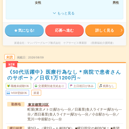
女性
男性
もっと見る
気になる!
応募へ進む
詳しく見る
派遣会社
マンパワーグループ株式会社 ケアサービス事業部 （医療福祉介護関連）
未読
掲載日
2026/08/09
NEW
《50代活躍中》医療行為なし＊病院で患者さん
のサポート／日収1万1200円～
職種未経験OK
交通費別途支給あり
土日祝日が休み
残業なし
WEB登録OK
派遣
東京都荒川区
勤務地
町屋(東京メトロ)駅から---分／日暮里(舎人ライナー)駅から---
分／西日暮里(舎人ライナー)駅から---分／小台駅から---分／
荒川一中前駅から---分
週3日～（週2日～も相談OK） ■曜日固定の相談OK！ ■希望
曜日頻度