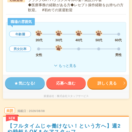
◆医療事務の経験がある方◆レセプト操作経験をお持ちの方
歓迎。 #初めての派遣歓迎
職場の雰囲気
年齢層
20代
30代
40代
50代
60代
男女比率
女性
男性
もっと見る
気になる!
応募へ進む
詳しく見る
派遣会社
株式会社スタッフサービス
未読
掲載日
2026/08/08
NEW
【フルタイムじゃ働けない！という方へ】週2
や時短もOK＊ケアスタッフ