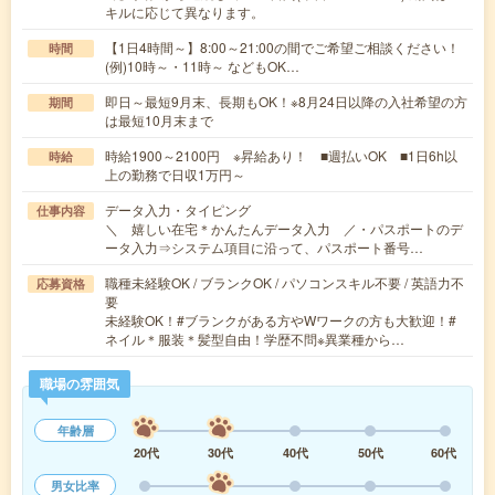
キルに応じて異なります。
【1日4時間～】8:00～21:00の間でご希望ご相談ください！
時間
(例)10時～・11時～ などもOK…
即日～最短9月末、長期もOK！※8月24日以降の入社希望の方
期間
は最短10月末まで
時給1900～2100円 ※昇給あり！ ■週払いOK ■1日6h以
時給
上の勤務で日収1万円～
データ入力・タイピング
仕事内容
＼ 嬉しい在宅＊かんたんデータ入力 ／・パスポートのデ
ータ入力⇒システム項目に沿って、パスポート番号…
職種未経験OK / ブランクOK / パソコンスキル不要 / 英語力不
応募資格
要
未経験OK！#ブランクがある方やWワークの方も大歓迎！#
ネイル＊服装＊髪型自由！学歴不問※異業種から…
職場の雰囲気
年齢層
20代
30代
40代
50代
60代
男女比率