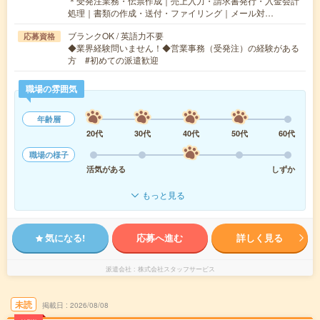
＊受発注業務・伝票作成｜売上入力・請求書発行・入金会計
処理｜書類の作成・送付・ファイリング｜メール対…
ブランクOK / 英語力不要
応募資格
◆業界経験問いません！◆営業事務（受発注）の経験がある
方 #初めての派遣歓迎
職場の雰囲気
年齢層
20代
30代
40代
50代
60代
職場の様子
活気がある
しずか
もっと見る
気になる!
応募へ進む
詳しく見る
派遣会社
株式会社スタッフサービス
未読
掲載日
2026/08/08