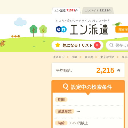
エン派遣
71573
件
エンバイト
82182
件
ちょうど良いワークライフバランスが叶う
関東版
気になる！リスト
0
保存し
派遣TOP
関東
東京都
東京都北区
東京
,
2
2
1
5
平均時給:
円
設定中の検索条件
期間
---
派遣形式
---
時給
1950円以上