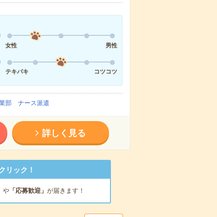
女性
男性
テキパキ
コツコツ
業部 ナース派遣
詳しく見る
クリック！
」
や
「応募歓迎」
が届きます！