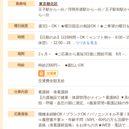
勤務地
東京都北区
王子駅から---分／浮間舟渡駅から---分／王子駅前駅か
ら---分
曜日頻度
週3日～OK！★曜日固定の相談OK！★ご希望の曜日
時間
【日勤のみ】1日6時間～OK！≪シフト例≫・9:00～15:45
休憩）・12:00～18:…
つづきを見る
期間
2ヶ月～ ■ご応募から最短3日後に開始可能 8月～、
時給
時給2300円～ ■週払いOK
交通費
交通費全額支給
仕事内容
看護師・准看護師
【介護施設で健康・体調管理がメイン＊看護師】▼具
拍・呼吸・血圧の順に測定。○服薬管理○看護記録の
応募資格
職種未経験OK / ブランクOK / パソコンスキル不要 /
≪履歴書不要≫・年齢不問（50代・60代の方も活躍
資格（准看護師資格）をお持ちの方★WEB・電話で