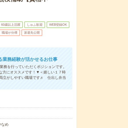
60歳以上活躍
しゅふ歓迎
WEB登録OK
職場が分煙
派遣先公開
る業務経験が活かせるお仕事
検業務を行っていただくポジションです。
な方にオススメです！▼＜嬉しい１７時
の両立がしやすい職場です♬ 仕出し弁当
少なめ