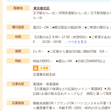
勤務地
東京都北区
王子駅から---分／浮間舟渡駅から---分／王子駅前駅か
ら---分
曜日頻度
週2日～OK！■曜日固定の相談OK！■ご希望の曜日を
時間
【日勤のみ】9:00～17:00（休憩60分）■ご希望があれ
0 10:00～19:00 …
つづきを見る
期間
2ヶ月～ ■ご応募から最短3日後に開始可能 8月～、
時給
時給2300円～ ■週払いOK ■日収1万8400円以上
交通費
交通費全額支給
仕事内容
看護師・准看護師
【介護施設で体調などの記録がメイン＊看護師】▼具
記録○お薬の飲み忘れチェックなど 病院と違って医
応募資格
職種未経験OK / ブランクOK / パソコンスキル不要 /
≪履歴書不要≫・年齢不問（50代・60代の方も活躍