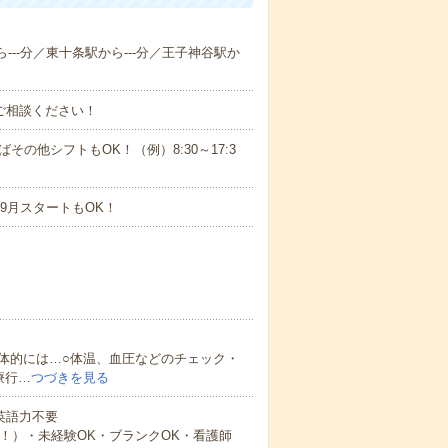
ら---分／東十条駅から---分／王子神谷駅か
ご相談ください！
ばその他シフトもOK！（例）8:30～17:3
9月スタートもOK！
体的には…○体温、血圧などのチェック・
療行…
つづきを見る
 英語力不要
中！）・未経験OK・ブランクOK・看護師