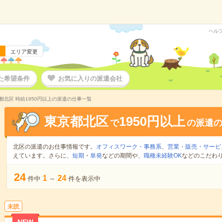
ヘル
エリア変更
た希望条件
お気に入りの派遣会社
都北区 時給1950円以上の派遣の仕事一覧
東京都北区
1950円以上
で
の派遣
北区の派遣のお仕事情報です。
オフィスワーク・事務系
、
営業・販売・サービ
えています。さらに、
短期
・
単発
などの期間や、
職種未経験OK
などのこだわ
24
1
24
件中
～
件を表示中
未読