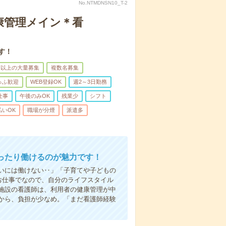
No.NTMDNSN10_T-2
康管理メイン＊看
す！
名以上の大量募集
複数名募集
ゅふ歓迎
WEB登録OK
週2～3日勤務
仕事
午後のみOK
残業少
シフト
払いOK
職場が分煙
派遣多
ったり働けるのが魅力です！
いには働けない‥」「子育てや子どもの
お仕事でなので、自分のライフスタイル
施設の看護師は、利用者の健康管理が中
から、負担が少なめ。「まだ看護師経験