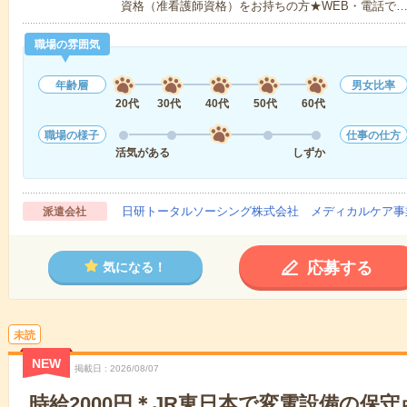
資格（准看護師資格）をお持ちの方★WEB・電話で
職場の雰囲気
年齢層
男女比率
20代
30代
40代
50代
60代
職場の様子
仕事の仕方
活気がある
しずか
日研トータルソーシング株式会社 メディカルケア事
派遣会社
応募する
気になる！
未読
NEW
掲載日
2026/08/07
時給2000円＊JR東日本で変電設備の保