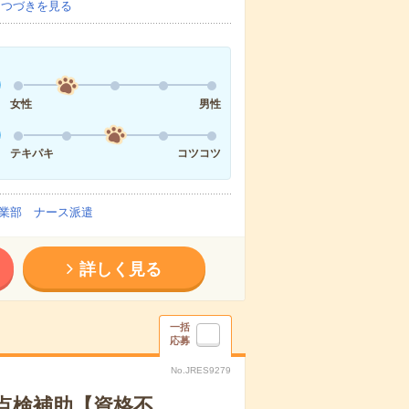
…
つづきを見る
女性
男性
テキパキ
コツコツ
業部 ナース派遣
詳しく見る
一括
応募
No.JRES9279
守点検補助【資格不