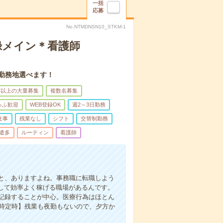
一括
応募
No.NTMDNSN10_STKM-1
録メイン＊看護師
。勤務地選べます！
名以上の大量募集
複数名募集
ゅふ歓迎
WEB登録OK
週2～3日勤務
仕事
残業なし
シフト
交替制勤務
遣多
ルーティン
看護師
と、ありますよね。事務職に転職しよう
かして効率よく稼げる職場があるんです。
記録することが中心。医療行為はほとん
7時定時】残業も夜勤もないので、夕方か