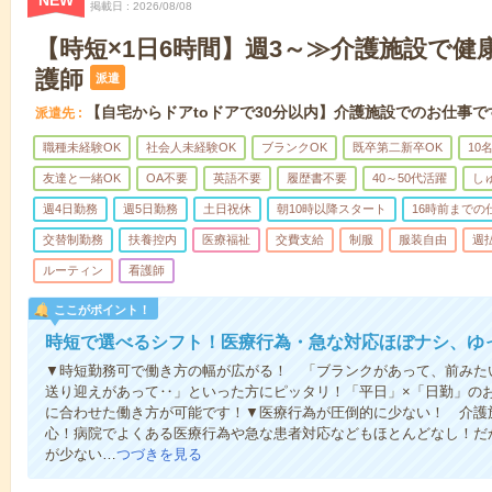
NEW
掲載日
2026/08/08
【時短×1日6時間】週3～≫介護施設で健
護師
派遣
【自宅からドアtoドアで30分以内】介護施設でのお仕事で
派遣先
職種未経験OK
社会人未経験OK
ブランクOK
既卒第二新卒OK
10
友達と一緒OK
OA不要
英語不要
履歴書不要
40～50代活躍
し
週4日勤務
週5日勤務
土日祝休
朝10時以降スタート
16時前までの
交替制勤務
扶養控内
医療福祉
交費支給
制服
服装自由
週
ルーティン
看護師
ここがポイント！
時短で選べるシフト！医療行為・急な対応ほぼナシ、ゆ
▼時短勤務可で働き方の幅が広がる！ 「ブランクがあって、前みた
送り迎えがあって‥」といった方にピッタリ！「平日」×「日勤」の
に合わせた働き方が可能です！▼医療行為が圧倒的に少ない！ 介護
心！病院でよくある医療行為や急な患者対応などもほとんどなし！だ
が少ない…
つづきを見る