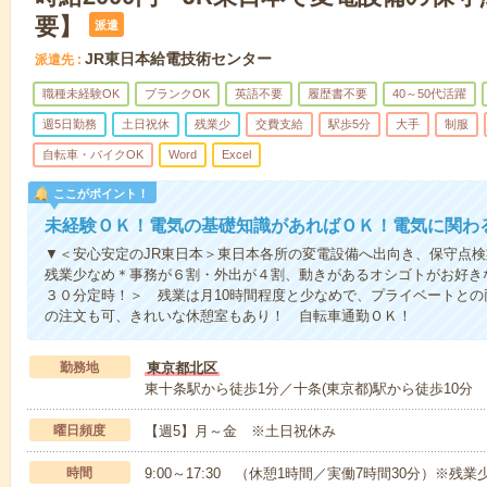
要】
派遣
JR東日本給電技術センター
派遣先
職種未経験OK
ブランクOK
英語不要
履歴書不要
40～50代活躍
週5日勤務
土日祝休
残業少
交費支給
駅歩5分
大手
制服
自転車・バイクOK
Word
Excel
ここがポイント！
未経験ＯＫ！電気の基礎知識があればＯＫ！電気に関わ
▼＜安心安定のJR東日本＞東日本各所の変電設備へ出向き、保守点
残業少なめ＊事務が６割・外出が４割、動きがあるオシゴトがお好き
３０分定時！＞ 残業は月10時間程度と少なめで、プライベートと
の注文も可、きれいな休憩室もあり！ 自転車通勤ＯＫ！
勤務地
東京都北区
東十条駅から徒歩1分／十条(東京都)駅から徒歩10分
曜日頻度
【週5】月～金 ※土日祝休み
時間
9:00～17:30 （休憩1時間／実働7時間30分）※残業