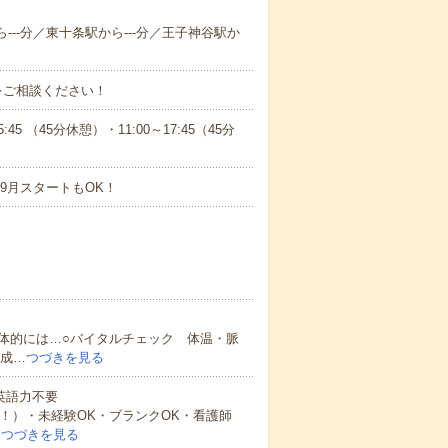
ら---分／東十条駅から---分／王子神谷駅か
をご相談ください！
 （45分休憩）・11:00～17:45（45分
9月スタートもOK！
体的には…○バイタルチェック 体温・脈
作成…
つづきを見る
 英語力不要
中！）・未経験OK・ブランクOK・看護師
…
つづきを見る