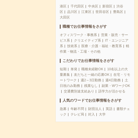
港区
千代田区
中央区
新宿区
渋谷
区
品川区
江東区
世田谷区
豊島区
大田区
職種でお仕事情報をさがす
オフィスワーク・事務系
営業・販売・サー
ビス系
クリエイティブ系
IT・エンジニア
系
技術系
医療・介護・福祉・教育系
軽
作業・物流・工場・その他
こだわりでお仕事情報をさがす
短期
単発
職種未経験OK
10名以上の大
量募集
友だちと一緒の応募OK
在宅・リモ
ートワーク
週2～3日勤務
週4日勤務
土
日祝のみ勤務
残業なし
副業・WワークOK
交通費別途支給あり
語学力が活かせる
人気のワードでお仕事情報をさがす
急募
年齢不問
財団法人
英語
書類チェ
ック
テレビ局
封入
大学