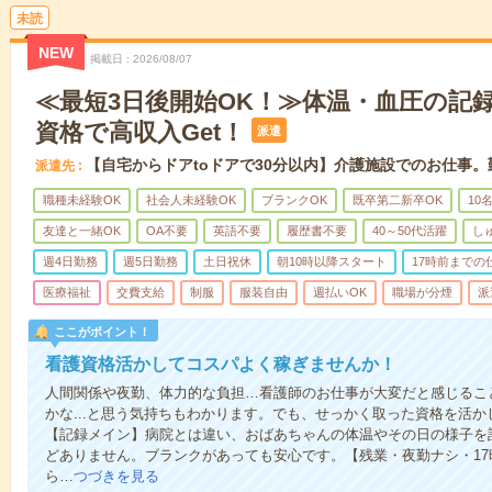
未読
NEW
掲載日
2026/08/07
≪最短3日後開始OK！≫体温・血圧の記
資格で高収入Get！
派遣
【自宅からドアtoドアで30分以内】介護施設でのお仕事
派遣先
職種未経験OK
社会人未経験OK
ブランクOK
既卒第二新卒OK
10
友達と一緒OK
OA不要
英語不要
履歴書不要
40～50代活躍
し
週4日勤務
週5日勤務
土日祝休
朝10時以降スタート
17時前までの
医療福祉
交費支給
制服
服装自由
週払いOK
職場が分煙
派
ここがポイント！
看護資格活かしてコスパよく稼ぎませんか！
人間関係や夜勤、体力的な負担…看護師のお仕事が大変だと感じるこ
かな...と思う気持ちもわかります。でも、せっかく取った資格を活
【記録メイン】病院とは違い、おばあちゃんの体温やその日の様子を
どありません。ブランクがあっても安心です。【残業・夜勤ナシ・1
ら…
つづきを見る