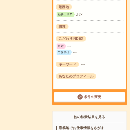
勤務地
北区
勤務エリア
職種
---
こだわりINDEX
---
絶対
---
できれば
キーワード
---
あなたのプロフィール
---
条件の変更
他の検索結果を見る
勤務地でお仕事情報をさがす