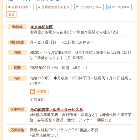
職種未経験OK
交通費別途支給あり
土日祝日が休み
WEB登録OK
派遣
東京都杉並区
勤務地
南阿佐ケ谷駅から徒歩2分／阿佐ケ谷駅から徒歩12分
月～金（週5日） ※土日祝はお休み！
曜日頻度
08:30～17:30(実働8時間 休憩1時間)※研修当日は8時に出社
時間
して準備があります（月10回程…
2026年09月上旬～長期 ※9月～！
期間
時給1750円 ◆月収例：29万4千円＋残業代（月21日就業し
時給
た場合）
交通費
全額支給
その他営業・販売・サービス系
仕事内容
○研修の準備業務（資料作成・印刷など）○研修当日の運営業
務（会場設営＆撤収・受付・アンケート回収など…
職種未経験OK / ブランクOK / 英語力不要
応募資格
※業界未経験OK！