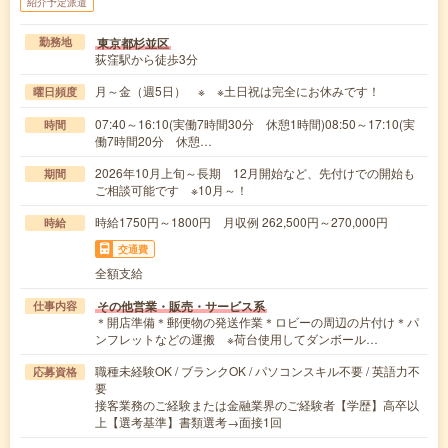
紹介予定派遣
東京都杉並区
勤務地
荻窪駅から徒歩3分
月～金（週5日） ※ ※土日祝は完全にお休みです！
曜日頻度
07:40～16:10(実働7時間30分 休憩1時間)08:50～17:10(実
時間
働7時間20分 休憩…
2026年10月上旬～長期 12月開始など、先付けでの開始も
期間
ご相談可能です ※10月～！
時給1750円～1800円 月収例 262,500円～270,000円
時給
交通費
全額支給
その他営業・販売・サービス系
仕事内容
＊開店準備＊郵便物の発送作業＊ロビーの周辺の片付け＊パ
ンフレットなどの運搬 ※荷台使用してダンボール…
職種未経験OK / ブランクOK / パソコンスキル不要 / 英語力不
応募資格
要
接客業務のご経験または金融業界のご経験者【学歴】高卒以
上【選考基準】書類選考→面接1回