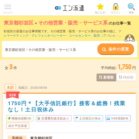
メニュー
気になる!
ログイン
検索
東京都杉並区
×
その他営業・販売・サービス系
のお仕事一覧
杉並区の派遣のお仕事情報です。その他営業・販売・サービス系のお仕事の他に、
テ
レマーケティング・テレフォンオペレーター・コールセンター
、
販売（アパレル・フ
ァッション・コスメ）
、
窓口・ショールーム・カウンター受付
などを取り揃えていま
す。さらに、
短期
・
単発
などの期間や、
職種未経験OK
などのこだわり条件で絞り込ん
条件の変更
でいただけます。
東京都杉並区 / その他営業・販売・サービス系
3
1,750
全
件
平均時給:
円
時給順
新着順
未読
掲載日
2026/08/06
NEW
1750円＊【大手信託銀行】接客＆総務！残業
なし！土日祝休み
職種未経験OK
交通費別途支給あり
土日祝日が休み
WEB登録OK
紹介予定派遣
東京都杉並区
勤務地