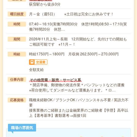
荻窪駅から徒歩3分
月～金（週5日） ※土日祝は完全にお休みです！
曜日頻度
07:40～16:10(実働7時間30分 休憩1時間)08:50～17:10(実
時間
働7時間20分 休憩…
2026年11月上旬～長期 12月開始など、先付けでの開始も
期間
ご相談可能です ※11月～！
時給1750円～1800円 月収例 262,500円～270,000円
時給
交通費
全額支給
その他営業・販売・サービス系
仕事内容
＊開店準備、郵便物の発送作業＊パンフレットなどの運搬
※荷台使用してダンボールなど運搬あります。＊ロ…
職種未経験OK / ブランクOK / パソコンスキル不要 / 英語力不
応募資格
要
接客業務のご経験または金融業界のご経験者【学歴】高卒以
上【選考基準】書類選考→面接1回
職場の雰囲気