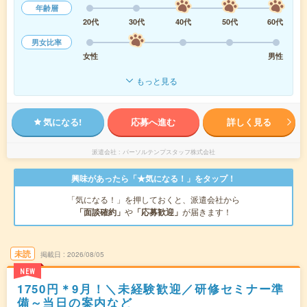
年齢層
20代
30代
40代
50代
60代
男女比率
女性
男性
もっと見る
気になる!
応募へ進む
詳しく見る
派遣会社
パーソルテンプスタッフ株式会社
興味があったら「★気になる！」をタップ！
「気になる！」を押しておくと、派遣会社から
「面談確約」
や
「応募歓迎」
が届きます！
未読
掲載日
2026/08/05
NEW
1750円＊9月！＼未経験歓迎／研修セミナー準
備～当日の案内など