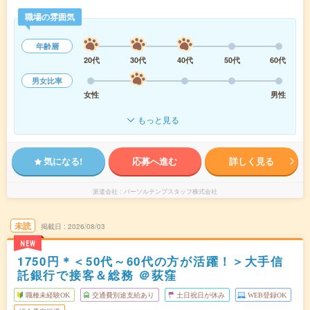
職場の雰囲気
年齢層
20代
30代
40代
50代
60代
男女比率
女性
男性
もっと見る
気になる!
応募へ進む
詳しく見る
派遣会社
パーソルテンプスタッフ株式会社
未読
掲載日
2026/08/03
NEW
1750円＊＜50代～60代の方が活躍！＞大手信
託銀行で接客＆総務 ＠荻窪
職種未経験OK
交通費別途支給あり
土日祝日が休み
WEB登録OK