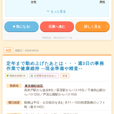
女性
男性
もっと見る
気になる!
応募へ進む
詳しく見る
派遣会社
株式会社みどり会
未読
掲載日
2026/08/02
定年まで勤め上げたあとは・・・週3日の事務
作業で健康維持 --現金準備や精査--
職種未経験OK
交通費別途支給あり
派遣
東京都杉並区
勤務地
高井戸駅から徒歩8分／荻窪駅からバス10分／千歳烏山駅か
らバス12分／芦花公園駅からバス10分
勤務は平日・土日祝日を含む 月11～13日程度勤務のシフト
曜日頻度
制（最大14日）