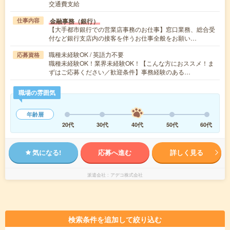
交通費支給
金融事務（銀行）
仕事内容
【大手都市銀行での営業店事務のお仕事】窓口業務、総合受
付など銀行支店内の接客を伴うお仕事全般をお願い…
職種未経験OK / 英語力不要
応募資格
職種未経験OK！業界未経験OK！【こんな方におススメ！ま
ずはご応募ください／歓迎条件】事務経験のある…
職場の雰囲気
年齢層
20代
30代
40代
50代
60代
気になる!
応募へ進む
詳しく見る
派遣会社
アデコ株式会社
検索条件を追加して絞り込む