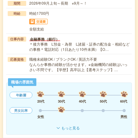
2026年09月上旬～長期 ※9月～！
期間
時給1700円
時給
交通費
全額支給
金融事務（銀行）
仕事内容
＊後方事務 L預金・為替 L諸届・証券の配当金・相続など
の事務＊電話対応（1日あたり10件未満）【O…
職種未経験OK / ブランクOK / 英語力不要
応募資格
なんらか事務の経験が活かせます。※金融機関の経験はいっ
さい不問です。【学歴】高卒以上【選考ステップ】…
職場の雰囲気
年齢層
20代
30代
40代
50代
60代
男女比率
女性
男性
もっと見る