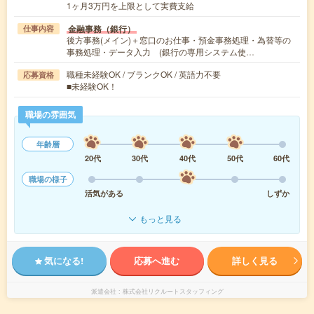
1ヶ月3万円を上限として実費支給
金融事務（銀行）
仕事内容
後方事務(メイン)＋窓口のお仕事・預金事務処理・為替等の
事務処理・データ入力 (銀行の専用システム使…
職種未経験OK / ブランクOK / 英語力不要
応募資格
■未経験OK！
職場の雰囲気
年齢層
20代
30代
40代
50代
60代
職場の様子
活気がある
しずか
もっと見る
気になる!
応募へ進む
詳しく見る
派遣会社
株式会社リクルートスタッフィング