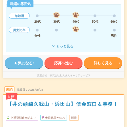
職場の雰囲気
年齢層
20代
30代
40代
50代
60代
男女比率
女性
男性
もっと見る
気になる!
応募へ進む
詳しく見る
派遣会社
株式会社しんきんキャリアサービス
未読
掲載日
2026/08/03
NEW
【井の頭線久我山・浜田山】信金窓口＆事務！
交通費別途支給あり
土日祝日が休み
派遣