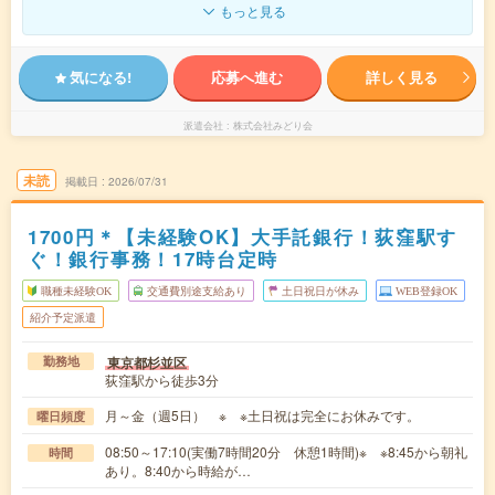
もっと見る
気になる!
応募へ進む
詳しく見る
派遣会社
株式会社みどり会
未読
掲載日
2026/07/31
1700円＊【未経験OK】大手託銀行！荻窪駅す
ぐ！銀行事務！17時台定時
職種未経験OK
交通費別途支給あり
土日祝日が休み
WEB登録OK
紹介予定派遣
東京都杉並区
勤務地
荻窪駅から徒歩3分
月～金（週5日） ※ ※土日祝は完全にお休みです。
曜日頻度
08:50～17:10(実働7時間20分 休憩1時間)※ ※8:45から朝礼
時間
あり。8:40から時給が…