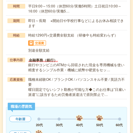
平日9:00～15:00（休憩60分/実働5時間）土日祝日10:00～
時間
16:00（休憩60分/実働5…
即日～長期 ※開始日や学校行事などによるお休み相談でき
期間
ます
時給1290円+交通費全額支給 （研修中も時給変わらず）
時給
交通費
別途全額支給
金融事務（銀行）
仕事内容
銀行やコンビニのATMから回収された現金を専用機械を使い
精査するシンプル作業・機械に紙幣や硬貨をセッ…
職種未経験OK / ブランクOK / パソコンスキル不要 / 英語力不
応募資格
要
曜日固定でないシフト勤務が可能な方◆このお仕事は”日雇い
派遣”に該当するため労働者派遣法で原則禁止で…
職場の雰囲気
年齢層
20代
30代
40代
50代
60代