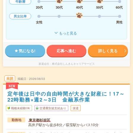
年齢層
20代
30代
40代
50代
60代
男女比率
女性
男性
もっと見る
気になる!
応募へ進む
詳しく見る
派遣会社
株式会社しんきんキャリアサービス
未読
掲載日
2026/08/03
NEW
定年後は日中の自由時間が大きな財産に！17～
22時勤務×週2～3日 金融系作業
職種未経験OK
交通費別途支給あり
派遣
東京都杉並区
勤務地
高井戸駅から徒歩8分／荻窪駅からバス10分