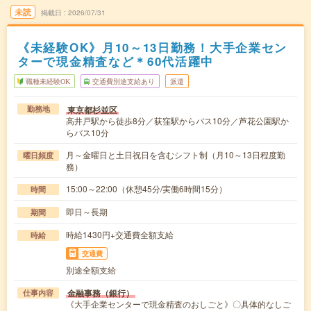
未読
掲載日
2026/07/31
《未経験OK》月10～13日勤務！大手企業セン
ターで現金精査など＊60代活躍中
職種未経験OK
交通費別途支給あり
派遣
東京都杉並区
勤務地
高井戸駅から徒歩8分／荻窪駅からバス10分／芦花公園駅か
らバス10分
月～金曜日と土日祝日を含むシフト制（月10～13日程度勤
曜日頻度
務）
15:00～22:00（休憩45分/実働6時間15分）
時間
即日～長期
期間
時給1430円+交通費全額支給
時給
交通費
別途全額支給
金融事務（銀行）
仕事内容
《大手企業センターで現金精査のおしごと》〇具体的なしご