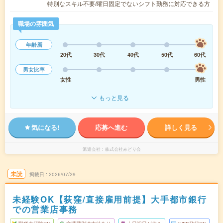
特別なスキル不要/曜日固定でないシフト勤務に対応できる方
職場の雰囲気
年齢層
20代
30代
40代
50代
60代
男女比率
女性
男性
もっと見る
気になる!
応募へ進む
詳しく見る
派遣会社
株式会社みどり会
未読
掲載日
2026/07/29
未経験OK【荻窪/直接雇用前提】大手都市銀行
での営業店事務