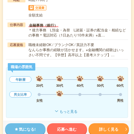
交通費
全額支給
金融事務（銀行）
仕事内容
＊後方事務 L預金・為替 L諸届・証券の配当金・相続など
の事務＊電話対応（1日あたり10件未満）※直…
職種未経験OK / ブランクOK / 英語力不要
応募資格
なんらか事務の経験が活かせます。※金融機関の経験はいっ
さい不問です。【学歴】高卒以上【選考ステップ】…
職場の雰囲気
年齢層
20代
30代
40代
50代
60代
男女比率
女性
男性
もっと見る
気になる!
応募へ進む
詳しく見る