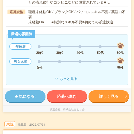
との流れ銀行やコンビニなどに設置されているAT…
職種未経験OK / ブランクOK / パソコンスキル不要 / 英語力不
応募資格
要
未経験OK ※特別なスキル不要#初めての派遣歓迎
職場の雰囲気
年齢層
20代
30代
40代
50代
60代
男女比率
女性
男性
もっと見る
気になる!
応募へ進む
詳しく見る
派遣会社
株式会社みどり会
未読
掲載日
2026/07/31