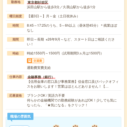
東京都杉並区
勤務地
浜田山駅から徒歩3分／久我山駅から徒歩1分
【週3日～】月～金（土日祝休み）
曜日頻度
8:45～17:25のうち、5～6h以上（昼休憩45分）＊残業ほぼ
時間
なし
即日～長期 ※26年9月～など、スタート日はご相談くださ
期間
い！
時給1550円～1500円（試用期間3ヵ月は1500円）
時給
交通費
通勤費実費支給
金融事務（銀行）
仕事内容
【信用金庫の窓口及び事務業務】信金窓口及びバックオフィ
スをお願いします！営業はほとんどありません！【…
ブランクOK / 英語力不要
応募資格
何らかの金融機関での勤務経験があればOK！少しでも気に
なったら、「★気になる」をクリック！
職場の雰囲気