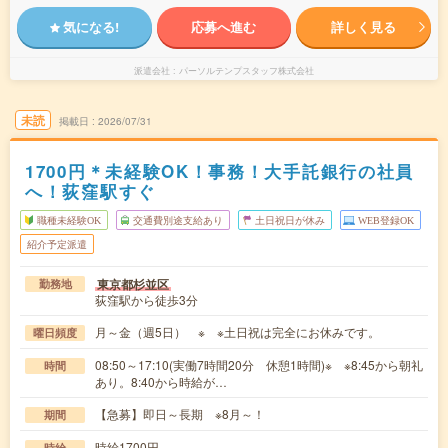
気になる!
応募へ進む
詳しく見る
派遣会社
パーソルテンプスタッフ株式会社
未読
掲載日
2026/07/31
1700円＊未経験OK！事務！大手託銀行の社員
へ！荻窪駅すぐ
職種未経験OK
交通費別途支給あり
土日祝日が休み
WEB登録OK
紹介予定派遣
東京都杉並区
勤務地
荻窪駅から徒歩3分
月～金（週5日） ※ ※土日祝は完全にお休みです。
曜日頻度
08:50～17:10(実働7時間20分 休憩1時間)※ ※8:45から朝礼
時間
あり。8:40から時給が…
【急募】即日～長期 ※8月～！
期間
時給1700円
時給