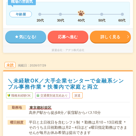
職場の雰囲気
年齢層
20代
30代
40代
50代
60代
気になる!
応募へ進む
詳しく見る
派遣会社
アデコ株式会社
未読
掲載日
2026/07/29
＼未経験OK／大手企業センターで金融系シン
プル事務作業＊扶養内で家庭と両立
職種未経験OK
交通費別途支給あり
派遣
東京都杉並区
勤務地
高井戸駅から徒歩8分／荻窪駅からバス10分
平日と土日祝日を含むシフト制 ＊勤務は月10～13日程度 ＊
曜日頻度
そのうち土日祝勤務は月2～4日ほど ※曜日指定勤務はできま
せんが毎月お休み希望は提出できます