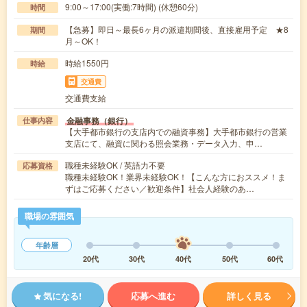
9:00～17:00(実働:7時間) (休憩60分)
時間
【急募】即日～最長6ヶ月の派遣期間後、直接雇用予定 ★8
期間
月～OK！
時給1550円
時給
交通費
交通費支給
金融事務（銀行）
仕事内容
【大手都市銀行の支店内での融資事務】大手都市銀行の営業
支店にて、融資に関わる照会業務・データ入力、申…
職種未経験OK / 英語力不要
応募資格
職種未経験OK！業界未経験OK！【こんな方におススメ！ま
ずはご応募ください／歓迎条件】社会人経験のあ…
職場の雰囲気
年齢層
20代
30代
40代
50代
60代
気になる!
応募へ進む
詳しく見る