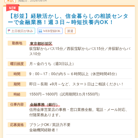
未読
掲載日
2026/08/04
NEW
【杉並】経験活かし、信金暮らしの相談センタ
ーで金融業務！週３日～時短扶養内OK！
土日祝日が休み
WEB登録OK
派遣
東京都杉並区
勤務地
荻窪駅からバス15分／西荻窪駅からバス15分／井荻駅からバ
ス10分
月～金のうち（週3日以上）
曜日頻度
9：00～17：00の内５～６時間以上（休憩時間45分）
時間
即日～長期 ※9月～など、スタート日はご相談ください！
期間
1550円～1600円（試用期間3カ月1550円）
時給
金融事務（銀行）
仕事内容
信用金庫営業店の事務・窓口業務全般。電話・メール対応、
付随業務あります。
ブランクOK / 英語力不要
応募資格
金融機関経験者！