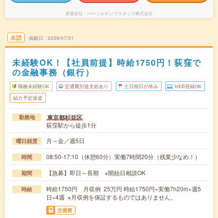
派遣会社
パーソルテンプスタッフ株式会社
未読
掲載日
2026/07/31
未経験OK！【社員前提】時給1750円！荻窪で
の金融事務（銀行）
職種未経験OK
交通費別途支給あり
土日祝日が休み
WEB登録OK
紹介予定派遣
東京都杉並区
勤務地
荻窪駅から徒歩1分
月～金／週5日
曜日頻度
08:50-17:10（休憩60分）実働7時間20分（残業少なめ！）
時間
【急募】即日～長期 ※開始日相談OK
期間
時給1750円 月収例 25万円 時給1750円×実働7h20m×週5
時給
日×4週 ※月収例を保証するものではありません。
交通費