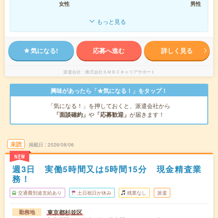
女性
男性
もっと見る
気になる!
応募へ進む
詳しく見る
派遣会社
株式会社ＳＭＢＣキャリアサポート
興味があったら「★気になる！」をタップ！
「気になる！」を押しておくと、派遣会社から
「面談確約」
や
「応募歓迎」
が届きます！
未読
掲載日
2026/08/06
NEW
週3日 実働5時間又は5時間15分 現金精査業
務！
交通費別途支給あり
土日祝日が休み
残業なし
派遣
東京都杉並区
勤務地