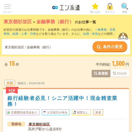
メニュー
気になる!
ログイン
検索
東京都杉並区
×
金融事務（銀行）
のお仕事一覧
杉並区の派遣のお仕事情報です。金融事務（銀行）のお仕事の他に、
一般事務
、
営業
事務
、
総務・人事・労務
などを取り揃えています。さらに、
短期
・
単発
などの期間
や、
職種未経験OK
などのこだわり条件で絞り込んでいただけます。職種辞典：
金融事
務のお仕事とは？とは？
条件の変更
東京都杉並区 / 金融事務（銀行）
15
1,500
全
件
平均時給:
円
時給順
新着順
未読
掲載日
2026/08/06
NEW
銀行経験者必見！シニア活躍中！現金精査業
務！
交通費別途支給あり
土日祝日が休み
残業なし
派遣
東京都杉並区
勤務地
高井戸駅から徒歩8分