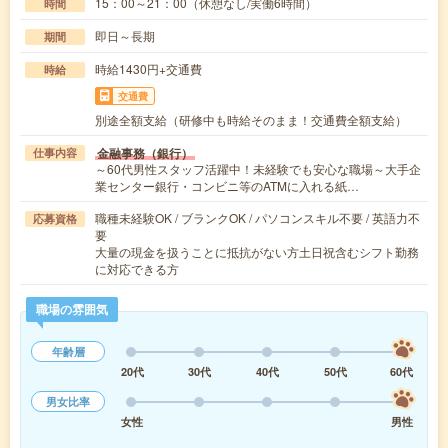
15：00～21：00（休憩なし/実働6時間）
時間
即日～長期
期間
時給1430円+交通費
時給
交通費
別途全額支給（研修中も時給そのまま！交通費全額支給）
金融事務（銀行）
仕事内容
～60代男性スタッフ活躍中！未経験でも安心な職場～大手企
業センター銀行・コンビニ等のATMに入れる紙…
職種未経験OK / ブランクOK / パソコンスキル不要 / 英語力不
応募資格
要
大量の現金を扱うことに抵抗がない方土日祝含むシフト勤務
に対応できる方
職場の雰囲気
年齢層
20代
30代
40代
50代
60代
男女比率
女性
男性