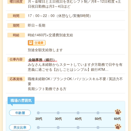
月～金曜日と土日祝日を含むシフト制／月8～12日程度 ※土
曜日頻度
日祝日勤務は月3～4日ほど
17：00～22：00（休憩なし/実働5時間）
時間
即日～長期
期間
時給1460円+交通費別途支給
時給
交通費
別途全額支給致します
金融事務（銀行）
仕事内容
みなさん未経験からスタートしています夕方勤務で日中を有
意義に過ごせる【おしごとはシンプル】銀行ATM…
職種未経験OK / ブランクOK / パソコンスキル不要 / 英語力不
応募資格
要
長期シフト勤務できる方
職場の雰囲気
年齢層
20代
30代
40代
50代
60代
男女比率