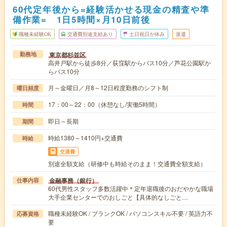
60代定年後から=経験活かせる現金の精査や準
備作業= 1日5時間×月10日前後
職種未経験OK
交通費別途支給あり
土日祝日が休み
派遣
東京都杉並区
勤務地
高井戸駅から徒歩8分／荻窪駅からバス10分／芦花公園駅か
らバス10分
月～金曜日／月8～12日程度勤務のシフト制
曜日頻度
17：00～22：00（休憩なし/実働5時間）
時間
即日～長期
期間
時給1380～1410円+交通費
時給
交通費
別途全額支給（研修中も時給そのまま！交通費全額支給）
金融事務（銀行）
仕事内容
60代男性スタッフ多数活躍中＊定年退職後のおだやかな職場
大手企業センターでのおしごと【具体的なしごと…
職種未経験OK / ブランクOK / パソコンスキル不要 / 英語力不
応募資格
要