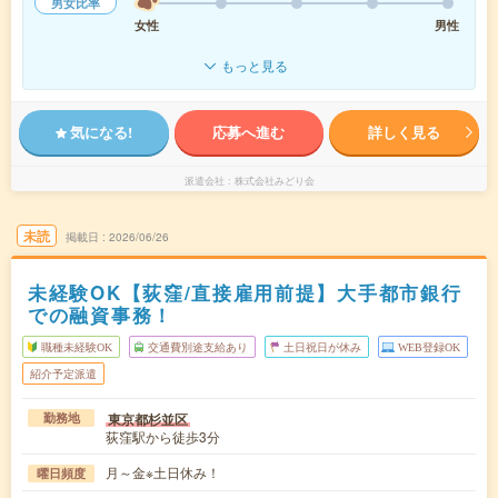
男女比率
女性
男性
もっと見る
気になる!
応募へ進む
詳しく見る
派遣会社
株式会社みどり会
未読
掲載日
2026/06/26
未経験OK【荻窪/直接雇用前提】大手都市銀行
での融資事務！
職種未経験OK
交通費別途支給あり
土日祝日が休み
WEB登録OK
紹介予定派遣
東京都杉並区
勤務地
荻窪駅から徒歩3分
月～金※土日休み！
曜日頻度