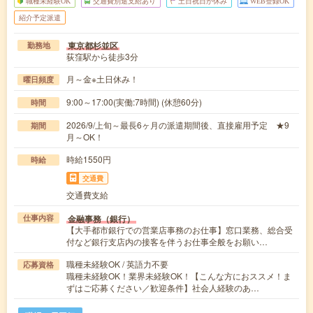
職種未経験OK
交通費別途支給あり
土日祝日が休み
WEB登録OK
紹介予定派遣
東京都杉並区
勤務地
荻窪駅から徒歩3分
月～金※土日休み！
曜日頻度
9:00～17:00(実働:7時間) (休憩60分)
時間
2026/9/上旬～最長6ヶ月の派遣期間後、直接雇用予定 ★9
期間
月～OK！
時給1550円
時給
交通費
交通費支給
金融事務（銀行）
仕事内容
【大手都市銀行での営業店事務のお仕事】窓口業務、総合受
付など銀行支店内の接客を伴うお仕事全般をお願い…
職種未経験OK / 英語力不要
応募資格
職種未経験OK！業界未経験OK！【こんな方におススメ！ま
ずはご応募ください／歓迎条件】社会人経験のあ…