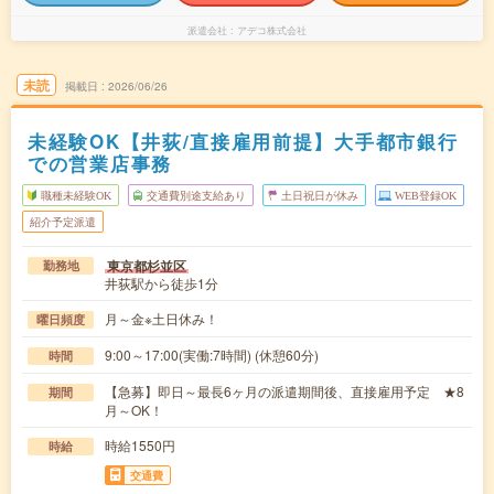
派遣会社
アデコ株式会社
未読
掲載日
2026/06/26
未経験OK【井荻/直接雇用前提】大手都市銀行
での営業店事務
職種未経験OK
交通費別途支給あり
土日祝日が休み
WEB登録OK
紹介予定派遣
東京都杉並区
勤務地
井荻駅から徒歩1分
月～金※土日休み！
曜日頻度
9:00～17:00(実働:7時間) (休憩60分)
時間
【急募】即日～最長6ヶ月の派遣期間後、直接雇用予定 ★8
期間
月～OK！
時給1550円
時給
交通費